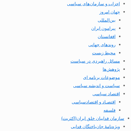
احزاب و سازمان‌های سیاسی
جهان امروز
بین‌المللی
پیرامون ایران
افغانستان
روندهای جهانی
محیط زیست
مسائل راهبردی در سیاست
پژوهش‌ها
موضوعات برنامه ای
سیاست و اندیشه سیاسی
اقتصاد سیاسی
اقتصـاد و اقتصاد‌سیاسی
فلسفه
سازمان فداییان خلق ایران(اکثریت)
ویژه‌نامهٔ جان‌باختگان فدایی