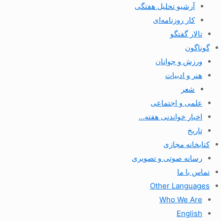
آرشیو تحلیل هفتگی
کار روزنامه‌ای
تالار گفتگو
گوناگون
ورزش و جوانان
هنر و ادبیات
شعر
علمی و اجتماعی
اخبار خواندنی هفته…
تاریخ
کتابخانه مجازی
رسانه صوتی و تصویری
تماس با ما
Other Languages
Who We Are
English