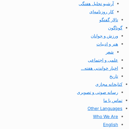
آرشیو تحلیل هفتگی
کار روزنامه‌ای
تالار گفتگو
گوناگون
ورزش و جوانان
هنر و ادبیات
شعر
علمی و اجتماعی
اخبار خواندنی هفته…
تاریخ
کتابخانه مجازی
رسانه صوتی و تصویری
تماس با ما
Other Languages
Who We Are
English