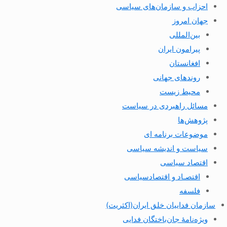
احزاب و سازمان‌های سیاسی
جهان امروز
بین‌المللی
پیرامون ایران
افغانستان
روندهای جهانی
محیط زیست
مسائل راهبردی در سیاست
پژوهش‌ها
موضوعات برنامه ای
سیاست و اندیشه سیاسی
اقتصاد سیاسی
اقتصـاد و اقتصاد‌سیاسی
فلسفه
سازمان فداییان خلق ایران(اکثریت)
ویژه‌نامهٔ جان‌باختگان فدایی