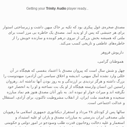
Getting your
Trinity Audio
player ready...
مصدق صخره‌ی غول‌ پیکری بود که تکیه بر خاک میهن داشت و زیرساختی استوار
برای هر جنبشی که پس از او پدید آمد. مصدق یک خاطره‌ بی ‌مرز است برای
ملتی که همیشه بخش بزرگی از نیروی درهم کوبنده‌ و سازنده‌ خویش را از
خاطره‌های عاطفی و تاریخی کسب می‌کند.
داریوش فروهر
هموطنان گرامی،
چهل و شش سال است که پیروان مصدق با اعتماد بنفسی که هیچگاه در آن
خللی وارد نشده آمال میهنی، اندیشه و اخلاق سیاسی این آزادمرد میهندوست را
بزرگ داشته و هرگز تردیدی بر ارزندگی و به روز بودن آنها نداشته اند. رهروان
راستین این انسان وارسته هیچگاه از او یک بت نساخته و او را به انحصار خود
نگرفته اند و میراث خوار او نبوده اند. به باور آنان مصدق هنوز هم نماد مبارزه
سنجیده و هدفمند ملت ایران، از انقلاب مشروطیت تاکنون، برای آزادی، استقلال
و عدالت اجتماعی است.
سالها پس از کودتای ۲۸ مرداد و استقرار دیکتاتوری جمهوری اسلامی ما رهپویان
ملی مصدقی ایران بدرستی به مبارزات مصدق و یاران او علیه استبداد و
استعمار و علیه دخالت روحانیون قدرت طلب وسودجو در امور دولتی و حکومتی