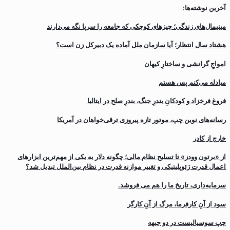
آخرین نوشته‌ها:
مینیمال‌های زندگی؛ چیزهای کوچکی که جامعه را سرپا نگه می‌دارند
هشتاد سال انتظار؛ آیا سازمان ملل آماده یک دبیرکل زن است؟
‌امواجِ گرانشی و ساختارِ کیهان
مبادله می‌کنم پس هستم
فروغ فرخزاد و کودکانِ بندرِ جنگ، بندرِ صلح در ایتالیا
رسانه‌های نوین چپ، موتور تازه پیروزی ترقی‌خواهان در آمریکا
خارج از کادر
از «برتون وودز» تا تسلیح نظام مالی؛ چگونه دلار به یکی از مهم‌ترین ابزارهای
اعمال قدرت ژئوپلیتیکی و تغییر موازنه قدرت در نظام بین‌الملل تبدیل شد؟
سرمایه‌داری، تاریخ ما را هم می فروشد.
سود از آنِ کارفرما، مرگ از آنِ کارگر
چپ سوسیالیست در دو جبهه