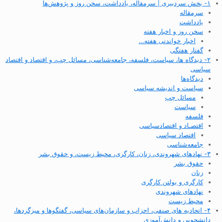
۱- بخش سردبیری | سرمقاله، یادداشت، سخن روز و پژوهش‌ها
سرمقاله
یادداشت
سخن روز و اخبار هفته
اخبار خواندنی هفته…
گفتار هفتگی
۲- دیدگاه ها، سیاست، فلسفه، جامعه‌شناسی، مسائل چپ، و اقتصاد و اقتصاد
سیاسی
دیدگاه‌ها
سیاست و اندیشه سیاسی
مسائل چپ
سیاست
فلسفه
اقتصـاد و اقتصاد‌سیاسی
اقتصاد سیاسی
جامعه‌شناسی
۳- نهادهای شهروندی، زنان، کارگری، محیط زیست، و حقوق بشر
حقوق بشر
زنان
کارگری و بولتن کارگری
نهادهای شهروندی
محیط زیست
۴- اتحادیه های صنفی، احزاب و سازمان‌های سیاسی، گفتگوها و میزگردها،
دانشجویی و دانش‌آموزی