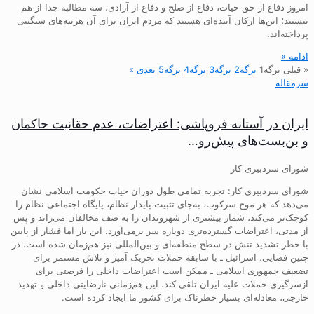
امروز دفاع از حق حیات، دفاع از صلح و دفاع از آزادی، سه مطالبه جدا از هم
نیستند؛ این‌ها ارکان آینده‌ای هستند که مردم ایران برای آن هزینه‌های سنگینی
پرداخته‌اند.
ادامه »
« قبلی
برگه
1
برگه
2
برگه
3
برگه
4
برگه
5
بعدی »
سرمقاله
ایران در آستانه فروپاشی: اعتراضات، عدم حقانیت حاکمان
و بن‌بست‌های پیش‌رو…
شورای سردبیری کار
شورای سردبیری کار: تجربه تمامی طول دوران حیات حکومت اسلامی نشان
می‌دهد که هر موج سرکوب، به‌جای تثبیت پایدار نظام، پایگاه اجتماعی نظام را
کوچک‌تر می‌کند، شمار بیشتری از شهروندان را به صف مخالفان می‌راند و پس
از مدتی، اعتراضات گسترده‌تری دوباره سر برمی‌آورد. این بار اما فشار از پایین
با خطر تشدید تنش در سطح منطقه‌ای و بین‌المللی نیز هم‌زمان شده است. در
چنین فضایی، اسرائیل ـ با سابقه حملات تحریک آمیز و تلاش مستمر برای
تضعیف جمهوری اسلامی ـ ممکن است اعتراضات داخلی را فرصتی برای
ازسرگیری حملات علیه ایران تلقی کند. این هم‌زمانی نارضایتی داخلی و تهدید
خارجی، معادله‌ای بسیار خطرناک برای کشور ما ایجاد کرده است.