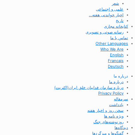
شعر
علمی و اجتماعی
اخبار خواندنی هفته…
تاریخ
کتابخانه مجازی
رسانه صوتی و تصویری
تماس با ما
Other Languages
Who We Are
English
Francais
Deutsch
درباره ما
درباره ما
درباره سازمان فداییان خلق ایران(اکثریت)
Privacy Policy
سرمقاله
یادداشت
سخن روز و اخبار هفته
ویژه نامه ها
روزنوشته‌های جنگ
دیدگاه‌ها
گفتگوها و میزگردها