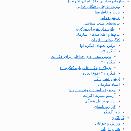
سازمان فداییان خلق ایران(اکثریت)
ویژه‌نامهٔ جان‌باختگان فدایی
یادها و خاطره‌ها
جنبش فدایی
بیانیه‌های هیئت سیاسی
بیانیه های شورای مرکزی
پیام‌ها و اطلاعیه‌های سازمانی
کنگره‌های سازمان
بولتن بحثهای کنگره اول
کنگره ۱۹
تدوین محور های حداقلی برای حکومت
کنگره ۲۰
پژواک دیدگاه ها درباره کنگره ۲۰
کنگره ۲۱ (فوق‌العاده)
آرشیو نشریه کار
اسناد سازمان
مجموعه اسناد درونی سازمان
آرشیو نشریه اکثریت
آرشیو تحلیل هفتگی
کار روزنامه‌ای
تالار گفتگو
گوناگون
ورزش و جوانان
هنر و ادبیات