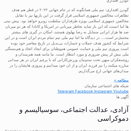
گودرز اقتداری
گودرز اقتداری: تیم ملی همانگونه که در جام جهانی ۲۰۲۲ در قطر هم هدف
تظاهرات مخالفین جمهوری اسلامی قرار گرفت در این بازیها نیز با تقابل
مخالفین جمهوری اسلامی بویژه طرفداران سلطنت روبرو خواهذ بود. پیش بینی
ها اما انست که این بار شاید بخاطر میزبانی در امریکا و کانادا که هر دو میزبان
صد ها هزار ایرانی متمایل به رضا پهلوی هستند، امکان در گیری های بیشتر
محتمل‌تر است…. در دیدگاه ما اما تیم ملی تیم تمام مردم ایران است و در این
شرایط که کشور هدف حملات و خسارات بی‌بدیل در تاریخ معاصر خود بوده
است پیروزی تیم ملی و حمایت عمومی هم‌وطنان برای ایجاد اتحاد و هم‌بستگی
ملی بیش لز پیش ضروری و مورد انتظار است. ما مانند همه هنرمندان و
روشنفکران میهن تحت ستم‌مان ورزش‌کارانی که با پرچم ایران در هر میدانی
مبارزه میکنند را نیز فرزند ایران و از ان خود میدانیم و پیروزی هایشان را در
میدان‌های جهانی ارج می‌گذاریم.
مطالعه »
شبکه های اجتماعی سازمان
Telegram
Facebook
Instagram
Youtube
آگهی ها
آزادی، عدالت اجتماعی، سوسیالیسم و
دموکراسی