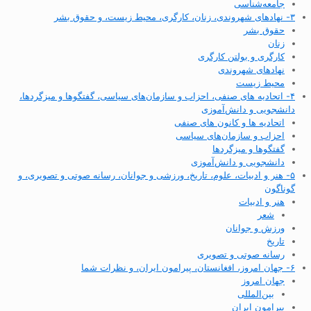
جامعه‌شناسی
۳- نهادهای شهروندی، زنان، کارگری، محیط زیست، و حقوق بشر
حقوق بشر
زنان
کارگری و بولتن کارگری
نهادهای شهروندی
محیط زیست
۴- اتحادیه های صنفی، احزاب و سازمان‌های سیاسی، گفتگوها و میزگردها،
دانشجویی و دانش‌آموزی
اتحادیه ها و کانون های صنفی
احزاب و سازمان‌های سیاسی
گفتگوها و میزگردها
دانشجویی و دانش‌آموزی
۵- هنر و ادبیات، علوم، تاریخ، ورزشی و جوانان، رسانه صوتی و تصویری، و
گوناگون
هنر و ادبیات
شعر
ورزش و جوانان
تاریخ
رسانه صوتی و تصویری
۶- جهان امروز، افغانستان، پیرامون ایران، و نظرات شما
جهان امروز
بین‌المللی
پیرامون ایران