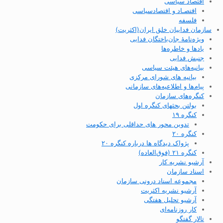
اقتصاد سیاسی
اقتصـاد و اقتصاد‌سیاسی
فلسفه
سازمان فداییان خلق ایران(اکثریت)
ویژه‌نامهٔ جان‌باختگان فدایی
یادها و خاطره‌ها
جنبش فدایی
بیانیه‌های هیئت سیاسی
بیانیه های شورای مرکزی
پیام‌ها و اطلاعیه‌های سازمانی
کنگره‌های سازمان
بولتن بحثهای کنگره اول
کنگره ۱۹
تدوین محور های حداقلی برای حکومت
کنگره ۲۰
پژواک دیدگاه ها درباره کنگره ۲۰
کنگره ۲۱ (فوق‌العاده)
آرشیو نشریه کار
اسناد سازمان
مجموعه اسناد درونی سازمان
آرشیو نشریه اکثریت
آرشیو تحلیل هفتگی
کار روزنامه‌ای
تالار گفتگو