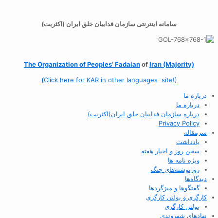
سامانه اینترنتی سازمان فداییان خلق ایران (اکثریت)
The Organization of
Peoples’ Fadaian
of
Iran (Majority)
(
Click here for KAR in other languages site!)
درباره ما
درباره ما
درباره سازمان فداییان خلق ایران(اکثریت)
Privacy Policy
سرمقاله
یادداشت
سخن روز و اخبار هفته
ویژه نامه ها
روزنوشته‌های جنگ
دیدگاه‌ها
گفتگوها و میزگردها
کارگری و بولتن کارگری
بولتن کارگری
نهادهای شهروندی