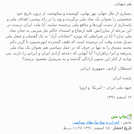
هم میهنان،
بسیاری از ملل جهان، بهر بهایی، کوشیده و میکوشند، از درون تاریخ خود
شخصیتی را بعنوان یک نماد ملی برگزیده و وی را در راه پیشبرد اهداف ملی و
پاسداری از دست آوردها و منافع ملی برجسته نمایند. آیا ملت ایران درست در
این مرحله از مبارزاتش علیه ارتجاع و استبداد حاکم نیاز مبرمی به چنان نماد
ملی ندارد؟ آیا در شرایطی که بویژه “انتخابات آزاد” به یک گفتمان و شعار ملی
تبدیل شده، وقت آن نرسیده است که طیف گسترده اپوزیسیون نا گریز دکتر
محمد مصدق را نه تنها در حرف که در عمل سیاسی هم بعنوان یک نماد ملی
پذیرفته و آنرا برافرازد؟ آیا آنهایی که دغدغه آزادی ایران و ایرانی را دارند، می
توانند از کنار این ستون آزادگی گذشته و به سرمنزل مقصود برسند؟
استقلال، آزادی، جمهوری ایرانی
پاینده ایران
جبهه ملی ایران – آمریکا و اروپا
۱۲ اسفند ۱۳۹۱
چاپ متن
بخش :
احزاب و سازمان‌های سیاسی
تاریخ انتشار
: ۱۵ اسفند, ۱۳۹۱ ۱۱:۲۸ ب٫ظ