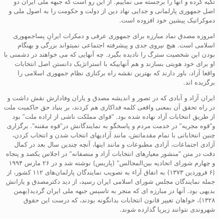
تکیه کرده و آنها را برجسته می نماییم. از این رو است که جبهه ملی ایران دو
اصل جمهوری پارلمانی و جدایی نهاد دین از دولت و حکومت را به اصول ملی و
دموکراتیک پیشین خود افزوده است.
امروزه مصدق نماد مبارزه برای جمهوری عرفی و دمکرات ایرانِ پساجمهوری
اسلامی است. هیچ نیروی جدی و پیشرفته اجتماعی نمیتواند بزرگی و بهنگام
بودن این شخصیت سترگ را نادیده بگیرد. چه آنهایی که می خواهند در دشمنی با
او برای خود هویتی بسازند و هم آنهاییکه با استراتژیک دانستن اصل انتخابات
واقعا آزاد، باور دارند که بهترین نقشه راه برکناری نظام جمهوری اسلامی را
برگزیده اند.
ایران آزاد و آبادی که در تصور و اندیشه مصدق و یاران وفادارش نقش داشت و
در راه تحقق آن بمعنی واقعی کلمه فداکاری هم کردند، بر بنیاد حق حاکمیت ملت
از طریق انتخابات آزاد نهاده شده بود. “قوای مملکت ناشی از اراده ملت” بود
و”قوه مجریه” در خدمت مردم و پاسخگو به نمایندگانش در”قوه مقننه”. برگزاری
چنین انتخاباتی با تمام مقدماتش، مانند آزادیهای انتخاب شدن و انتخاب کردن،
آزادی اجتماعات، آزادی مطبوعات و مانند اینها، آنچه چندین سال بعد در کمال
دقت در متن “منشور معیارهای انتخابات آزاد و منصفانه” در اجلاس یکصد و پنجاه
و چهارم شورای اتحادیه بین‌المجالس” (پاریس) نوشته شد و در ۲۶ مارس ۱۹۹۴
(۶ فروردین ۱۳۷۳) به اتفاق آراء به تصویب نمایندگان پارلمان‌های ۱۱۲ کشور، از
جمله نمایندگان مجلس شورای اسلامی ایران رسید، از دید دکترمصدق و یارانش
بدیهی بود. آنها در مبارزه ای که منجر به تاسیس جبهه ملی ایران گردید(بهمن
۱۳۲۸)، خواهان تغییر قانون انتخابات بدانگونه بودند، که درست این حقوق
شهروندی نتوانند زیرپا گذارده شوند.