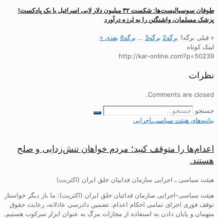
طوفان سوسیالیست‌ها: شکست ۳۲ میلیون دلار لابی اسرائیل با یک پادکست!
پزشک مسلمان، واشنگتن را به لرزه درآورد
« قبلی
برگه
1
برگه
2
برگه
3
…
برگه
6
بعدی »
لینک کوتاه
http://kar-online.com?p=50239
نظرات
Comments are closed.
جستجو
بیانیه‌های هیئت‌ سیاسی‌ـ‌اجرایی
اعدام‌ها را متوقف کنید؛ مردم خواهان تنش‌زدایی و صلح
هستند.
هیئت سیاسی ـ اجرایی سازمان فداییان خلق ایران (اکثریت)
هیئت سیاسی-اجرایی سازمان فدائیان خلق ایران (اکثریت): ما بار دیگر خواستار
توقف فوری اجرای تمامی احکام اعدام، تضمین دادرسی عادلانه، رعایت حقوق
متهمان و پایان دادن به استفاده از مجازات مرگ به عنوان ابزار سرکوب هستیم.