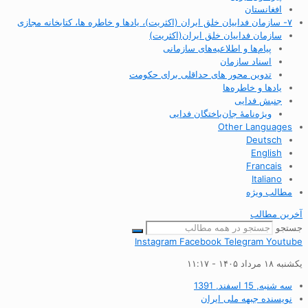
افغانستان
۷- سازمان فداییان خلق ایران (اکثریت)، یادها و خاطره ها، کتابخانه مجازی
سازمان فداییان خلق ایران(اکثریت)
پیام‌ها و اطلاعیه‌های سازمانی
اسناد سازمان
تدوین محور های حداقلی برای حکومت
یادها و خاطره‌ها
جنبش فدایی
ویژه‌نامهٔ جان‌باختگان فدایی
Other Languages
Deutsch
English
Francais
Italiano
مطالب ویژه
آخرین مطالب
جستجو
Instagram
Facebook
Telegram
Youtube
یکشنبه ۱۸ مرداد ۱۴۰۵ - ۱۱:۱۷
سه شنبه, 15 اسفند, 1391
نویسنده
جبهه ملی ایران