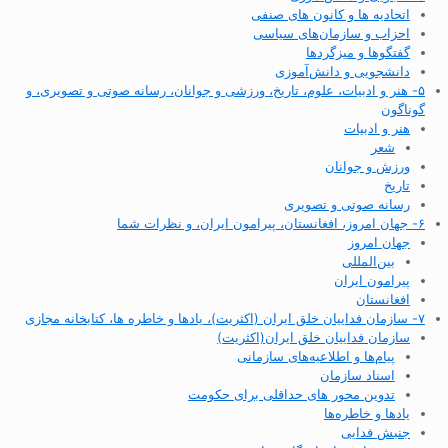
اتحادیه ها و کانون های صنفی
احزاب و سازمان‌های سیاسی
گفتگوها و میزگردها
دانشجویی و دانش‌آموزی
۵- هنر و ادبیات، علوم، تاریخ، ورزشی و جوانان، رسانه صوتی و تصویری، و
گوناگون
هنر و ادبیات
شعر
ورزش و جوانان
تاریخ
رسانه صوتی و تصویری
۶- جهان امروز، افغانستان، پیرامون ایران، و نظرات شما
جهان امروز
بین‌المللی
پیرامون ایران
افغانستان
۷- سازمان فداییان خلق ایران (اکثریت)، یادها و خاطره ها، کتابخانه مجازی
سازمان فداییان خلق ایران(اکثریت)
پیام‌ها و اطلاعیه‌های سازمانی
اسناد سازمان
تدوین محور های حداقلی برای حکومت
یادها و خاطره‌ها
جنبش فدایی