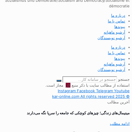
Sozialismus und Demokratie/Socialism and Democracy/Socialisme et
démocratie
درباره ما
تماس با ما
پیوندها
آرشیو ماهیانه
آرشیو نویسندگان
درباره ما
تماس با ما
پیوندها
آرشیو ماهیانه
آرشیو نویسندگان
جستجو
استفاده از مطالب سایت با ذکر منبع
کار
مجاز است.
Instagram
Facebook
Telegram
Youtube
© 2025 kar-online.com All rights reserved
آخرین مطالب
مینیمال‌های زندگی؛ چیزهای کوچکی که جامعه را سرپا نگه می‌دارند
ادامه مطلب