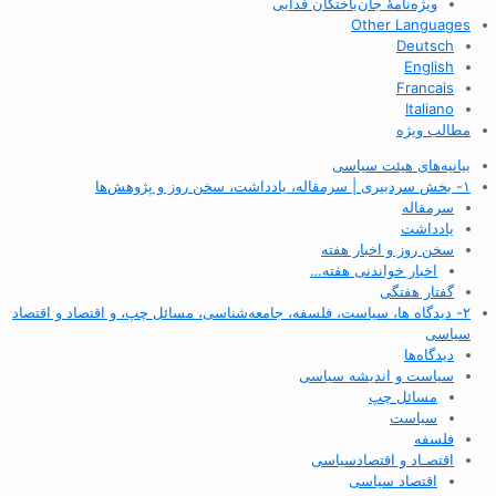
ویژه‌نامهٔ جان‌باختگان فدایی
Other Languages
Deutsch
English
Francais
Italiano
مطالب ویژه
بیانیه‌های هیئت سیاسی
۱- بخش سردبیری | سرمقاله، یادداشت، سخن روز و پژوهش‌ها
سرمقاله
یادداشت
سخن روز و اخبار هفته
اخبار خواندنی هفته…
گفتار هفتگی
۲- دیدگاه ها، سیاست، فلسفه، جامعه‌شناسی، مسائل چپ، و اقتصاد و اقتصاد
سیاسی
دیدگاه‌ها
سیاست و اندیشه سیاسی
مسائل چپ
سیاست
فلسفه
اقتصـاد و اقتصاد‌سیاسی
اقتصاد سیاسی