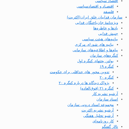
اقتصاد سیاسی
اقتصـاد و اقتصاد‌سیاسی
فلسفه
سازمان فداییان خلق ایران(اکثریت)
ویژه‌نامهٔ جان‌باختگان فدایی
یادها و خاطره‌ها
جنبش فدایی
بیانیه‌های هیئت سیاسی
بیانیه های شورای مرکزی
پیام‌ها و اطلاعیه‌های سازمانی
کنگره‌های سازمان
بولتن بحثهای کنگره اول
کنگره ۱۹
تدوین محور های حداقلی برای حکومت
کنگره ۲۰
پژواک دیدگاه ها درباره کنگره ۲۰
کنگره ۲۱ (فوق‌العاده)
آرشیو نشریه کار
اسناد سازمان
مجموعه اسناد درونی سازمان
آرشیو نشریه اکثریت
آرشیو تحلیل هفتگی
کار روزنامه‌ای
تالار گفتگو