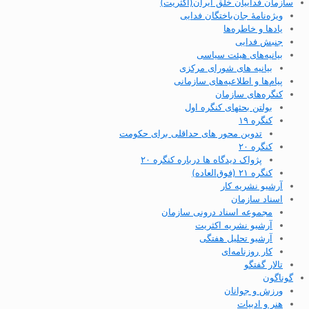
سازمان فداییان خلق ایران(اکثریت)
ویژه‌نامهٔ جان‌باختگان فدایی
یادها و خاطره‌ها
جنبش فدایی
بیانیه‌های هیئت سیاسی
بیانیه های شورای مرکزی
پیام‌ها و اطلاعیه‌های سازمانی
کنگره‌های سازمان
بولتن بحثهای کنگره اول
کنگره ۱۹
تدوین محور های حداقلی برای حکومت
کنگره ۲۰
پژواک دیدگاه ها درباره کنگره ۲۰
کنگره ۲۱ (فوق‌العاده)
آرشیو نشریه کار
اسناد سازمان
مجموعه اسناد درونی سازمان
آرشیو نشریه اکثریت
آرشیو تحلیل هفتگی
کار روزنامه‌ای
تالار گفتگو
گوناگون
ورزش و جوانان
هنر و ادبیات