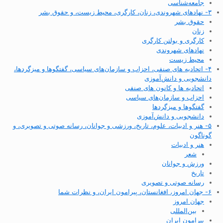
جامعه‌شناسی
۳- نهادهای شهروندی، زنان، کارگری، محیط زیست، و حقوق بشر
حقوق بشر
زنان
کارگری و بولتن کارگری
نهادهای شهروندی
محیط زیست
۴- اتحادیه های صنفی، احزاب و سازمان‌های سیاسی، گفتگوها و میزگردها،
دانشجویی و دانش‌آموزی
اتحادیه ها و کانون های صنفی
احزاب و سازمان‌های سیاسی
گفتگوها و میزگردها
دانشجویی و دانش‌آموزی
۵- هنر و ادبیات، علوم، تاریخ، ورزشی و جوانان، رسانه صوتی و تصویری، و
گوناگون
هنر و ادبیات
شعر
ورزش و جوانان
تاریخ
رسانه صوتی و تصویری
۶- جهان امروز، افغانستان، پیرامون ایران، و نظرات شما
جهان امروز
بین‌المللی
پیرامون ایران