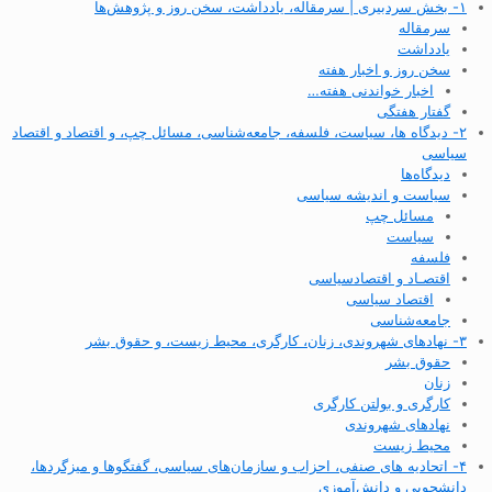
۱- بخش سردبیری | سرمقاله، یادداشت، سخن روز و پژوهش‌ها
سرمقاله
یادداشت
سخن روز و اخبار هفته
اخبار خواندنی هفته…
گفتار هفتگی
۲- دیدگاه ها، سیاست، فلسفه، جامعه‌شناسی، مسائل چپ، و اقتصاد و اقتصاد
سیاسی
دیدگاه‌ها
سیاست و اندیشه سیاسی
مسائل چپ
سیاست
فلسفه
اقتصـاد و اقتصاد‌سیاسی
اقتصاد سیاسی
جامعه‌شناسی
۳- نهادهای شهروندی، زنان، کارگری، محیط زیست، و حقوق بشر
حقوق بشر
زنان
کارگری و بولتن کارگری
نهادهای شهروندی
محیط زیست
۴- اتحادیه های صنفی، احزاب و سازمان‌های سیاسی، گفتگوها و میزگردها،
دانشجویی و دانش‌آموزی