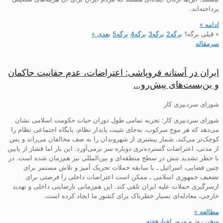
پرداخته‌اند.
ادامه »
« قبلی
برگه
1
برگه
2
برگه
3
برگه
4
برگه
5
بعدی »
سرمقاله
ایران در آستانه فروپاشی: اعتراضات، عدم حقانیت حاکمان
و بن‌بست‌های پیش‌رو…
شورای سردبیری کار
شورای سردبیری کار: تجربه تمامی طول دوران حیات حکومت اسلامی نشان
می‌دهد که هر موج سرکوب، به‌جای تثبیت پایدار نظام، پایگاه اجتماعی نظام را
کوچک‌تر می‌کند، شمار بیشتری از شهروندان را به صف مخالفان می‌راند و پس
از مدتی، اعتراضات گسترده‌تری دوباره سر برمی‌آورد. این بار اما فشار از پایین
با خطر تشدید تنش در سطح منطقه‌ای و بین‌المللی نیز هم‌زمان شده است. در
چنین فضایی، اسرائیل ـ با سابقه حملات تحریک آمیز و تلاش مستمر برای
تضعیف جمهوری اسلامی ـ ممکن است اعتراضات داخلی را فرصتی برای
ازسرگیری حملات علیه ایران تلقی کند. این هم‌زمانی نارضایتی داخلی و تهدید
خارجی، معادله‌ای بسیار خطرناک برای کشور ما ایجاد کرده است.
مطالعه »
سخن روز و مرور اخبارهفته