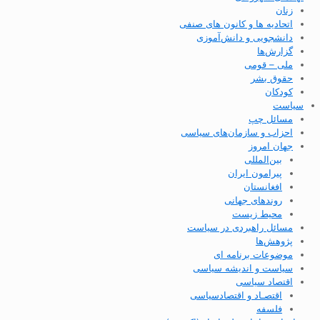
زنان
اتحادیه ها و کانون های صنفی
دانشجویی و دانش‌آموزی
گزارش‌ها
ملی – قومی
حقوق بشر
کودکان
سیاست
مسائل چپ
احزاب و سازمان‌های سیاسی
جهان امروز
بین‌المللی
پیرامون ایران
افغانستان
روندهای جهانی
محیط زیست
مسائل راهبردی در سیاست
پژوهش‌ها
موضوعات برنامه ای
سیاست و اندیشه سیاسی
اقتصاد سیاسی
اقتصـاد و اقتصاد‌سیاسی
فلسفه