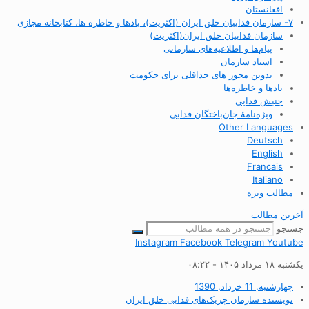
افغانستان
۷- سازمان فداییان خلق ایران (اکثریت)، یادها و خاطره ها، کتابخانه مجازی
سازمان فداییان خلق ایران(اکثریت)
پیام‌ها و اطلاعیه‌های سازمانی
اسناد سازمان
تدوین محور های حداقلی برای حکومت
یادها و خاطره‌ها
جنبش فدایی
ویژه‌نامهٔ جان‌باختگان فدایی
Other Languages
Deutsch
English
Francais
Italiano
مطالب ویژه
آخرین مطالب
جستجو
Instagram
Facebook
Telegram
Youtube
یکشنبه ۱۸ مرداد ۱۴۰۵ - ۰۸:۲۲
چهارشنبه, 11 خرداد, 1390
نویسنده
سازمان چریک‌های فدایی خلق ایران