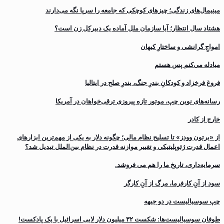
مینیمال‌های زندگی؛ چیزهای کوچکی که جامعه را سرپا نگه می‌دارند
هشتاد سال انتظار؛ آیا سازمان ملل آماده یک دبیرکل زن است؟
‌امواجِ گرانشی و ساختارِ کیهان
مبادله می‌کنم پس هستم
فروغ فرخزاد و کودکانِ بندرِ جنگ، بندرِ صلح در ایتالیا
رسانه‌های نوین چپ، موتور تازه پیروزی ترقی‌خواهان در آمریکا
خارج از کادر
از «برتون وودز» تا تسلیح نظام مالی؛ چگونه دلار به یکی از مهم‌ترین ابزارهای
اعمال قدرت ژئوپلیتیکی و تغییر موازنه قدرت در نظام بین‌الملل تبدیل شد؟
سرمایه‌داری، تاریخ ما را هم می فروشد.
سود از آنِ کارفرما، مرگ از آنِ کارگر
چپ سوسیالیست در دو جبهه
طوفان سوسیالیست‌ها: شکست ۳۲ میلیون دلار لابی اسرائیل با یک پادکست!