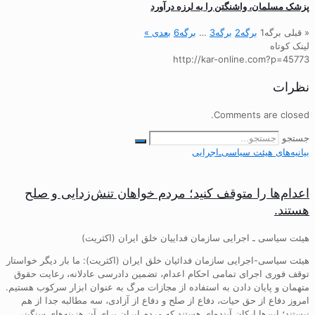
پزشک مسلمان، واشنگتن را به لرزه درآورد
« قبلی
برگه
1
برگه
2
برگه
3
…
برگه
6
بعدی »
لینک کوتاه
http://kar-online.com?p=45773
نظرات
Comments are closed.
جستجو
بیانیه‌های هیئت‌ سیاسی‌ـ‌اجرایی
اعدام‌ها را متوقف کنید؛ مردم خواهان تنش‌زدایی و صلح
هستند.
هیئت سیاسی ـ اجرایی سازمان فداییان خلق ایران (اکثریت)
هیئت سیاسی-اجرایی سازمان فدائیان خلق ایران (اکثریت): ما بار دیگر خواستار
توقف فوری اجرای تمامی احکام اعدام، تضمین دادرسی عادلانه، رعایت حقوق
متهمان و پایان دادن به استفاده از مجازات مرگ به عنوان ابزار سرکوب هستیم.
امروز دفاع از حق حیات، دفاع از صلح و دفاع از آزادی، سه مطالبه جدا از هم
نیستند؛ این‌ها ارکان آینده‌ای هستند که مردم ایران برای آن هزینه‌های سنگینی