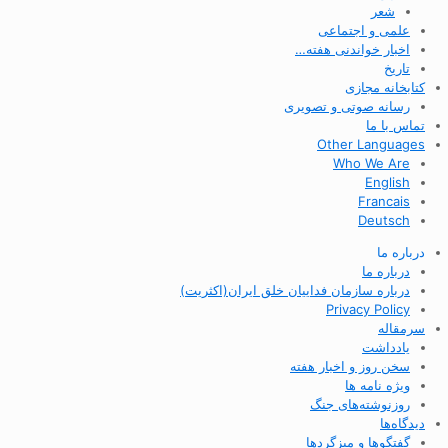
شعر
علمی و اجتماعی
اخبار خواندنی هفته…
تاریخ
کتابخانه مجازی
رسانه صوتی و تصویری
تماس با ما
Other Languages
Who We Are
English
Francais
Deutsch
درباره ما
درباره ما
درباره سازمان فداییان خلق ایران(اکثریت)
Privacy Policy
سرمقاله
یادداشت
سخن روز و اخبار هفته
ویژه نامه ها
روزنوشته‌های جنگ
دیدگاه‌ها
گفتگوها و میزگردها