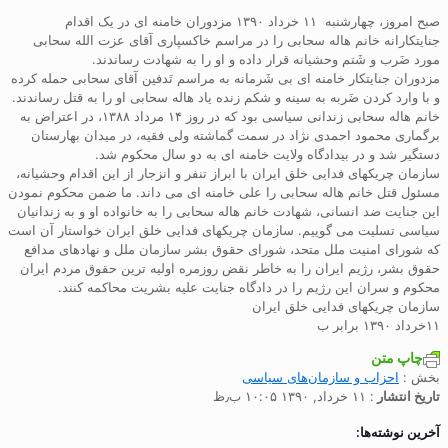
صبح امروز، چهارشنبه ۱۱ خرداد ۱۳۹۰ مزدوران خامنه ای در یک اقدام
جنایتکارانه خانم هاله سحابی را در مراسم خاکسپاری آقای عزت الله سحابی
مورد ضَرب و شَتم وحشیانه قرار داده و او را به شهادت رساندند.
مزدوران جنایتکار خامنه ای بی شَرمانه به مراسم تَدفین آقای سحابی حمله کرده
و با وارد کردن ضَربه به سینه و شکم زنده یاد هاله سحابی او را به قتل رساندند.
خانم هاله سحابی زندانی سیاسی بود که در روز ۱۴ مرداد ۱۳۸۸، در اعتراض به
برگماری محمود احمدی نژاد در سمت گماشته ولی فقیه، در میدان بهارستان
دستگیر شد و در بیدادگاه ولایت خامنه ای به دو سال محکوم شد.
سازمان چریکهای فدایی خلق ایران با ابراز تنفر و انزجار از این اقدام وحشیانه،
مسئول قتل خانم هاله سحابی را علی خامنه ای می داند. ما ضمن محکوم نمودن
این جنایت ضد انسانی، شهادت خانم هاله سحابی را به خانواده او و به زندانیان
سیاسی تسلیت می گوییم. سازمان چریکهای فدایی خلق ایران خواستار آن است
که شورای امنیت ملل متحد، شورای حقوق بشر سازمان ملل و نهادهای مدافع
حقوق بشر، رژیم ایران را به خاطر نقض روزمره اولیه ترین حقوق مردم ایران
محکوم و سران این رژیم را در دادگاه جنایت علیه بشریت محاکمه کنند.
سازمان چریکهای فدایی خلق ایران
۱۱خرداد ۱۳۹۰ برابر ب
چاپ متن
بخش :
احزاب و سازمان‌های سیاسی
تاریخ انتشار
: ۱۱ خرداد, ۱۳۹۰ ۱۰:۰۵ ب٫ظ
آخرین نوشته‌ها: