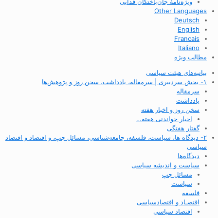
ویژه‌نامهٔ جان‌باختگان فدایی
Other Languages
Deutsch
English
Francais
Italiano
مطالب ویژه
بیانیه‌های هیئت سیاسی
۱- بخش سردبیری | سرمقاله، یادداشت، سخن روز و پژوهش‌ها
سرمقاله
یادداشت
سخن روز و اخبار هفته
اخبار خواندنی هفته…
گفتار هفتگی
۲- دیدگاه ها، سیاست، فلسفه، جامعه‌شناسی، مسائل چپ، و اقتصاد و اقتصاد
سیاسی
دیدگاه‌ها
سیاست و اندیشه سیاسی
مسائل چپ
سیاست
فلسفه
اقتصـاد و اقتصاد‌سیاسی
اقتصاد سیاسی