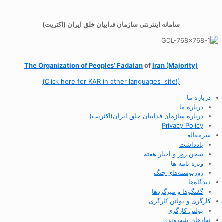
سامانه اینترنتی سازمان فداییان خلق ایران (اکثریت)
The Organization of
Peoples’ Fadaian
of
Iran (Majority)
(
Click here for KAR in other languages site!)
درباره ما
درباره ما
درباره سازمان فداییان خلق ایران(اکثریت)
Privacy Policy
سرمقاله
یادداشت
سخن روز و اخبار هفته
ویژه نامه ها
روزنوشته‌های جنگ
دیدگاه‌ها
گفتگوها و میزگردها
کارگری و بولتن کارگری
بولتن کارگری
نهادهای شهروندی