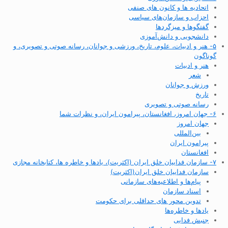
اتحادیه ها و کانون های صنفی
احزاب و سازمان‌های سیاسی
گفتگوها و میزگردها
دانشجویی و دانش‌آموزی
۵- هنر و ادبیات، علوم، تاریخ، ورزشی و جوانان، رسانه صوتی و تصویری، و
گوناگون
هنر و ادبیات
شعر
ورزش و جوانان
تاریخ
رسانه صوتی و تصویری
۶- جهان امروز، افغانستان، پیرامون ایران، و نظرات شما
جهان امروز
بین‌المللی
پیرامون ایران
افغانستان
۷- سازمان فداییان خلق ایران (اکثریت)، یادها و خاطره ها، کتابخانه مجازی
سازمان فداییان خلق ایران(اکثریت)
پیام‌ها و اطلاعیه‌های سازمانی
اسناد سازمان
تدوین محور های حداقلی برای حکومت
یادها و خاطره‌ها
جنبش فدایی