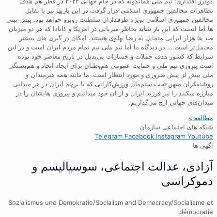
گودرز اقتداری: تیم ملی همانگونه که در جام جهانی ۲۰۲۲ در قطر هم هدف
تظاهرات مخالفین جمهوری اسلامی قرار گرفت در این بازیها نیز با تقابل
مخالفین جمهوری اسلامی بویژه طرفداران سلطنت روبرو خواهذ بود. پیش بینی
ها اما انست که این بار شاید بخاطر میزبانی در امریکا و کانادا که هر دو میزبان
صد ها هزار ایرانی متمایل به رضا پهلوی هستند، امکان در گیری های بیشتر
محتمل‌تر است…. در دیدگاه ما اما تیم ملی تیم تمام مردم ایران است و در این
شرایط که کشور هدف حملات و خسارات بی‌بدیل در تاریخ معاصر خود بوده
است پیروزی تیم ملی و حمایت عمومی هم‌وطنان برای ایجاد اتحاد و هم‌بستگی
ملی بیش لز پیش ضروری و مورد انتظار است. ما مانند همه هنرمندان و
روشنفکران میهن تحت ستم‌مان ورزش‌کارانی که با پرچم ایران در هر میدانی
مبارزه میکنند را نیز فرزند ایران و از ان خود میدانیم و پیروزی هایشان را در
میدان‌های جهانی ارج می‌گذاریم.
مطالعه »
شبکه های اجتماعی سازمان
Telegram
Facebook
Instagram
Youtube
آگهی ها
آزادی، عدالت اجتماعی، سوسیالیسم و
دموکراسی
Sozialismus und Demokratie/Socialism and Democracy/Socialisme et
démocratie