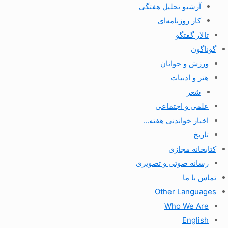
آرشیو تحلیل هفتگی
کار روزنامه‌ای
تالار گفتگو
گوناگون
ورزش و جوانان
هنر و ادبیات
شعر
علمی و اجتماعی
اخبار خواندنی هفته…
تاریخ
کتابخانه مجازی
رسانه صوتی و تصویری
تماس با ما
Other Languages
Who We Are
English