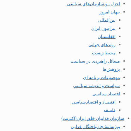
احزاب و سازمان‌های سیاسی
جهان امروز
بین‌المللی
پیرامون ایران
افغانستان
روندهای جهانی
محیط زیست
مسائل راهبردی در سیاست
پژوهش‌ها
موضوعات برنامه ای
سیاست و اندیشه سیاسی
اقتصاد سیاسی
اقتصـاد و اقتصاد‌سیاسی
فلسفه
سازمان فداییان خلق ایران(اکثریت)
ویژه‌نامهٔ جان‌باختگان فدایی