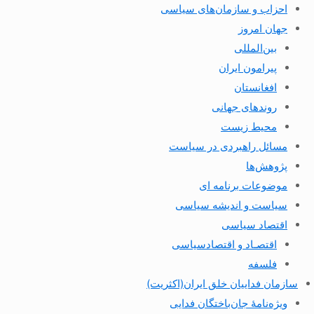
احزاب و سازمان‌های سیاسی
جهان امروز
بین‌المللی
پیرامون ایران
افغانستان
روندهای جهانی
محیط زیست
مسائل راهبردی در سیاست
پژوهش‌ها
موضوعات برنامه ای
سیاست و اندیشه سیاسی
اقتصاد سیاسی
اقتصـاد و اقتصاد‌سیاسی
فلسفه
سازمان فداییان خلق ایران(اکثریت)
ویژه‌نامهٔ جان‌باختگان فدایی