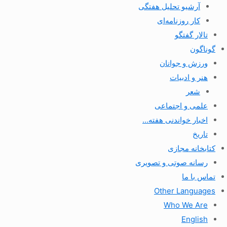
آرشیو تحلیل هفتگی
کار روزنامه‌ای
تالار گفتگو
گوناگون
ورزش و جوانان
هنر و ادبیات
شعر
علمی و اجتماعی
اخبار خواندنی هفته…
تاریخ
کتابخانه مجازی
رسانه صوتی و تصویری
تماس با ما
Other Languages
Who We Are
English