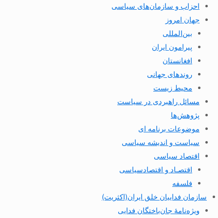
احزاب و سازمان‌های سیاسی
جهان امروز
بین‌المللی
پیرامون ایران
افغانستان
روندهای جهانی
محیط زیست
مسائل راهبردی در سیاست
پژوهش‌ها
موضوعات برنامه ای
سیاست و اندیشه سیاسی
اقتصاد سیاسی
اقتصـاد و اقتصاد‌سیاسی
فلسفه
سازمان فداییان خلق ایران(اکثریت)
ویژه‌نامهٔ جان‌باختگان فدایی