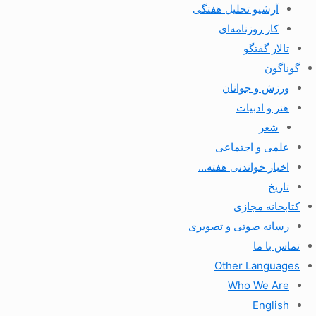
آرشیو تحلیل هفتگی
کار روزنامه‌ای
تالار گفتگو
گوناگون
ورزش و جوانان
هنر و ادبیات
شعر
علمی و اجتماعی
اخبار خواندنی هفته…
تاریخ
کتابخانه مجازی
رسانه صوتی و تصویری
تماس با ما
Other Languages
Who We Are
English