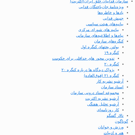
سازمان فداییان خلق ایران(اکثریت)
ویژه‌نامهٔ جان‌باختگان فدایی
یادها و خاطره‌ها
جنبش فدایی
بیانیه‌های هیئت سیاسی
بیانیه های شورای مرکزی
پیام‌ها و اطلاعیه‌های سازمانی
کنگره‌های سازمان
بولتن بحثهای کنگره اول
کنگره ۱۹
تدوین محور های حداقلی برای حکومت
کنگره ۲۰
پژواک دیدگاه ها درباره کنگره ۲۰
کنگره ۲۱ (فوق‌العاده)
آرشیو نشریه کار
اسناد سازمان
مجموعه اسناد درونی سازمان
آرشیو نشریه اکثریت
آرشیو تحلیل هفتگی
کار روزنامه‌ای
تالار گفتگو
گوناگون
ورزش و جوانان
هنر و ادبیات