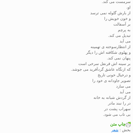
سرمست می کند.
او،
از بارش گلوله نمی ترسد
و خون خویش را
بر آسفالت
به پرچم
تبدیل می کند.
می آید
از انتظارسوخته ی تهمینه
و پهلوی شکافته اش را دیگر
پنهان نمی کند.
بر سینه اش قرنفل سرخی است
که ازنگاه عاشق گردآفرید می جوشد.
و درخیال خونی تاریخ
تصویر جاودانه ی خود را
می سازد
می آید
از گردش شبانه به خانه
در را نبند مادر
سهراب پشت در
بی تاب می شود.
چاپ متن
بخش :
شعر