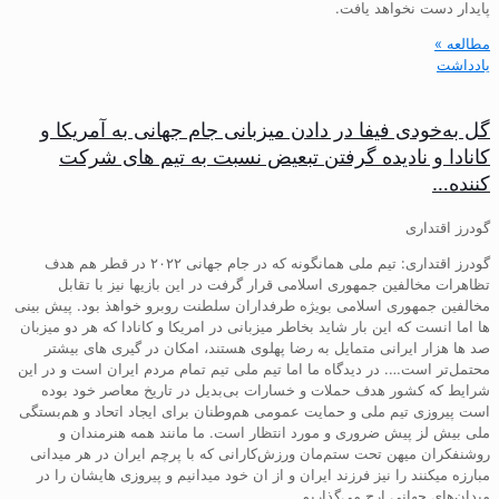
پایدار دست نخواهد یافت.
مطالعه »
یادداشت
گل به‌خودی فیفا در دادن میزبانی جام جهانی به آمریکا و
کانادا و نادیده گرفتن تبعیض نسبت به تیم های شرکت
کننده…
گودرز اقتداری
گودرز اقتداری: تیم ملی همانگونه که در جام جهانی ۲۰۲۲ در قطر هم هدف
تظاهرات مخالفین جمهوری اسلامی قرار گرفت در این بازیها نیز با تقابل
مخالفین جمهوری اسلامی بویژه طرفداران سلطنت روبرو خواهذ بود. پیش بینی
ها اما انست که این بار شاید بخاطر میزبانی در امریکا و کانادا که هر دو میزبان
صد ها هزار ایرانی متمایل به رضا پهلوی هستند، امکان در گیری های بیشتر
محتمل‌تر است…. در دیدگاه ما اما تیم ملی تیم تمام مردم ایران است و در این
شرایط که کشور هدف حملات و خسارات بی‌بدیل در تاریخ معاصر خود بوده
است پیروزی تیم ملی و حمایت عمومی هم‌وطنان برای ایجاد اتحاد و هم‌بستگی
ملی بیش لز پیش ضروری و مورد انتظار است. ما مانند همه هنرمندان و
روشنفکران میهن تحت ستم‌مان ورزش‌کارانی که با پرچم ایران در هر میدانی
مبارزه میکنند را نیز فرزند ایران و از ان خود میدانیم و پیروزی هایشان را در
میدان‌های جهانی ارج می‌گذاریم.