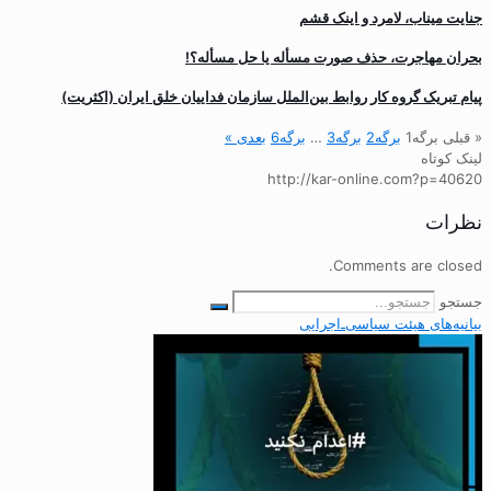
جنایت میناب، لامرد و اینک قشم
بحران مهاجرت‌، حذف صورت مسأله یا حل مسأله؟!
پیام تبریک گروه کار روابط بین‌الملل سازمان فداییان خلق ایران (اکثریت)
« قبلی
برگه
1
برگه
2
برگه
3
…
برگه
6
بعدی »
لینک کوتاه
http://kar-online.com?p=40620
نظرات
Comments are closed.
جستجو
بیانیه‌های هیئت‌ سیاسی‌ـ‌اجرایی