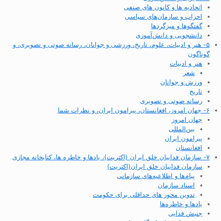
اتحادیه ها و کانون های صنفی
احزاب و سازمان‌های سیاسی
گفتگوها و میزگردها
دانشجویی و دانش‌آموزی
۵- هنر و ادبیات، علوم، تاریخ، ورزشی و جوانان، رسانه صوتی و تصویری، و
گوناگون
هنر و ادبیات
شعر
ورزش و جوانان
تاریخ
رسانه صوتی و تصویری
۶- جهان امروز، افغانستان، پیرامون ایران، و نظرات شما
جهان امروز
بین‌المللی
پیرامون ایران
افغانستان
۷- سازمان فداییان خلق ایران (اکثریت)، یادها و خاطره ها، کتابخانه مجازی
سازمان فداییان خلق ایران(اکثریت)
پیام‌ها و اطلاعیه‌های سازمانی
اسناد سازمان
تدوین محور های حداقلی برای حکومت
یادها و خاطره‌ها
جنبش فدایی