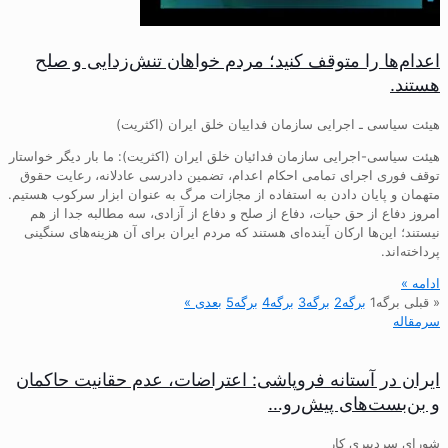
اعدام‌ها را متوقف کنید؛ مردم خواهان تنش‌زدایی و صلح
هستند.
هیئت سیاسی ـ اجرایی سازمان فداییان خلق ایران (اکثریت)
هیئت سیاسی-اجرایی سازمان فدائیان خلق ایران (اکثریت): ما بار دیگر خواستار
توقف فوری اجرای تمامی احکام اعدام، تضمین دادرسی عادلانه، رعایت حقوق
متهمان و پایان دادن به استفاده از مجازات مرگ به عنوان ابزار سرکوب هستیم.
امروز دفاع از حق حیات، دفاع از صلح و دفاع از آزادی، سه مطالبه جدا از هم
نیستند؛ این‌ها ارکان آینده‌ای هستند که مردم ایران برای آن هزینه‌های سنگینی
پرداخته‌اند.
ادامه »
« قبلی
برگه
1
برگه
2
برگه
3
برگه
4
برگه
5
بعدی »
سرمقاله
ایران در آستانه فروپاشی: اعتراضات، عدم حقانیت حاکمان
و بن‌بست‌های پیش‌رو…
شورای سردبیری کار