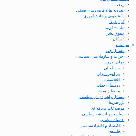
زنان
اتحادیه ها و کانون های صنفی
دانشجویی و دانش‌آموزی
گزارش‌ها
ملی – قومی
حقوق بشر
کودکان
سیاست
مسائل چپ
احزاب و سازمان‌های سیاسی
جهان امروز
بین‌المللی
پیرامون ایران
افغانستان
روندهای جهانی
محیط زیست
مسائل راهبردی در سیاست
پژوهش‌ها
موضوعات برنامه ای
سیاست و اندیشه سیاسی
اقتصاد سیاسی
اقتصـاد و اقتصاد‌سیاسی
فلسفه