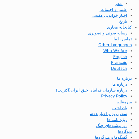
شعر
علمی و اجتماعی
اخبار خواندنی هفته…
تاریخ
کتابخانه مجازی
رسانه صوتی و تصویری
تماس با ما
Other Languages
Who We Are
English
Francais
Deutsch
درباره ما
درباره ما
درباره سازمان فداییان خلق ایران(اکثریت)
Privacy Policy
سرمقاله
یادداشت
سخن روز و اخبار هفته
ویژه نامه ها
روزنوشته‌های جنگ
دیدگاه‌ها
گفتگوها و میزگردها