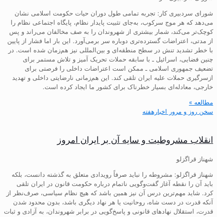
شورای سردبیری کار: تجربه تمامی طول دوران حیات حکومت اسلامی نشان
می‌دهد که هر موج سرکوب، به‌جای تثبیت پایدار نظام، پایگاه اجتماعی نظام را
کوچک‌تر می‌کند، شمار بیشتری از شهروندان را به صف مخالفان می‌راند و پس
از مدتی، اعتراضات گسترده‌تری دوباره سر برمی‌آورد. این بار اما فشار از پایین
با خطر تشدید تنش در سطح منطقه‌ای و بین‌المللی نیز هم‌زمان شده است. در
چنین فضایی، اسرائیل ـ با سابقه حملات تحریک آمیز و تلاش مستمر برای
تضعیف جمهوری اسلامی ـ ممکن است اعتراضات داخلی را فرصتی برای
ازسرگیری حملات علیه ایران تلقی کند. این هم‌زمانی نارضایتی داخلی و تهدید
خارجی، معادله‌ای بسیار خطرناک برای کشور ما ایجاد کرده است.
مطالعه »
سخن روز و مرور اخبارهفته
انقلاب مشروطیت و سایه آن بر ایران امروز
شهناز قراگزلو
شهناز قراگزلو: مشروطه را نباید صرفاً رویدادی متعلق به گذشته دانست، بلکه
باید آن را نقطه آغاز گفت‌وگویی ناتمام درباره حکومت قانون در ایران تلقی
کرد. شاید مهم‌ترین درس آن نیز همین باشد که هیچ نظام سیاسی، صرف‌نظر از
آنکه قدرت در دست شاه، روحانیت یا هر نهاد دیگری باشد، بدون محدود شدن
قدرت، استقلال نهادهای قانونی و پاسخ‌گویی در برابر شهروندان، به آزادی و ثبات