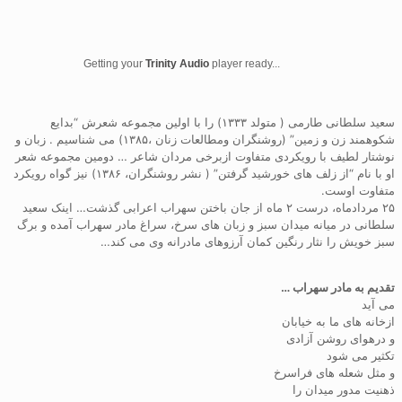
Getting your
Trinity Audio
player ready...
سعید سلطانی طارمی ( متولد ۱۳۳۳) را با اولین مجموعه شعرش “بدایع
شکوهمند زن و زمین” (روشنگران ومطالعات زنان ،۱۳۸۵) می شناسیم . زبان و
نوشتار لطیف با رویکردی متفاوت ازبرخی مردان شاعر … دومین مجموعه شعر
او با نام “از زلف های خورشید گرفتن” ( نشر روشنگران، ۱۳۸۶) نیز گواه رویکرد
متفاوت اوست.
۲۵ مردادماه، درست ۲ ماه از جان باختن سهراب اعرابی گذشت… اینک سعید
سلطانی در میانه میدان سبز و زبان های سرخ، سراغ مادر سهراب آمده و برگ
سبز خویش را نثار رنگین کمان آرزوهای مادرانه وی می کند…
تقدیم به مادر سهراب …
می آید
ازخانه های ما به خیابان
و درهوای روشن آزادی
تکثیر می شود
و مثل شعله های فراسرخ
ذهنیت مدور میدان را