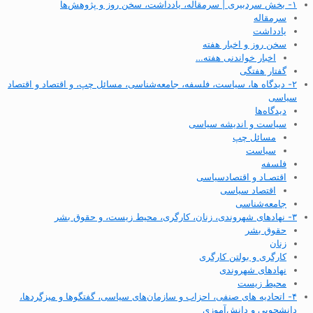
۱- بخش سردبیری | سرمقاله، یادداشت، سخن روز و پژوهش‌ها
سرمقاله
یادداشت
سخن روز و اخبار هفته
اخبار خواندنی هفته…
گفتار هفتگی
۲- دیدگاه ها، سیاست، فلسفه، جامعه‌شناسی، مسائل چپ، و اقتصاد و اقتصاد
سیاسی
دیدگاه‌ها
سیاست و اندیشه سیاسی
مسائل چپ
سیاست
فلسفه
اقتصـاد و اقتصاد‌سیاسی
اقتصاد سیاسی
جامعه‌شناسی
۳- نهادهای شهروندی، زنان، کارگری، محیط زیست، و حقوق بشر
حقوق بشر
زنان
کارگری و بولتن کارگری
نهادهای شهروندی
محیط زیست
۴- اتحادیه های صنفی، احزاب و سازمان‌های سیاسی، گفتگوها و میزگردها،
دانشجویی و دانش‌آموزی