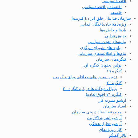
اقتصاد سیاسی
اقتصـاد و اقتصاد‌سیاسی
فلسفه
سازمان فداییان خلق ایران(اکثریت)
ویژه‌نامهٔ جان‌باختگان فدایی
یادها و خاطره‌ها
جنبش فدایی
بیانیه‌های هیئت سیاسی
بیانیه های شورای مرکزی
پیام‌ها و اطلاعیه‌های سازمانی
کنگره‌های سازمان
بولتن بحثهای کنگره اول
کنگره ۱۹
تدوین محور های حداقلی برای حکومت
کنگره ۲۰
پژواک دیدگاه ها درباره کنگره ۲۰
کنگره ۲۱ (فوق‌العاده)
آرشیو نشریه کار
اسناد سازمان
مجموعه اسناد درونی سازمان
آرشیو نشریه اکثریت
آرشیو تحلیل هفتگی
کار روزنامه‌ای
تالار گفتگو