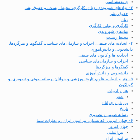
جامعه‌شناسی
۳- نهادهای شهروندی، زنان، کارگری، محیط زیست، و حقوق بشر
حقوق بشر
زنان
کارگری و بولتن کارگری
نهادهای شهروندی
محیط زیست
۴- اتحادیه های صنفی، احزاب و سازمان‌های سیاسی، گفتگوها و میزگردها،
دانشجویی و دانش‌آموزی
اتحادیه ها و کانون های صنفی
احزاب و سازمان‌های سیاسی
گفتگوها و میزگردها
دانشجویی و دانش‌آموزی
۵- هنر و ادبیات، علوم، تاریخ، ورزشی و جوانان، رسانه صوتی و تصویری، و
گوناگون
هنر و ادبیات
شعر
ورزش و جوانان
تاریخ
رسانه صوتی و تصویری
۶- جهان امروز، افغانستان، پیرامون ایران، و نظرات شما
جهان امروز
بین‌المللی
پیرامون ایران