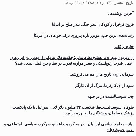
تاریخ انتشار
: ۲۴ مرداد, ۱۳۸۸ ۱۱:۰۹ ب٫ظ
آخرین نوشته‌ها:
فروغ فرخزاد و کودکانِ بندرِ جنگ، بندرِ صلح در ایتالیا
رسانه‌های نوین چپ، موتور تازه پیروزی ترقی‌خواهان در آمریکا
خارج از کادر
از «برتون وودز» تا تسلیح نظام مالی؛ چگونه دلار به یکی از مهم‌ترین ابزارهای
اعمال قدرت ژئوپلیتیکی و تغییر موازنه قدرت در نظام بین‌الملل تبدیل شد؟
سرمایه‌داری، تاریخ ما را هم می فروشد.
سود از آنِ کارفرما، مرگ از آنِ کارگر
چپ سوسیالیست در دو جبهه
طوفان سوسیالیست‌ها: شکست ۳۲ میلیون دلار لابی اسرائیل با یک پادکست!
پزشک مسلمان، واشنگتن را به لرزه درآورد
بیانیه مجامع اسلامی ایرانیان – در محکومیت اعدام، سرکوب سیاسی–اجتماعی، و
نقض حقوق زنان