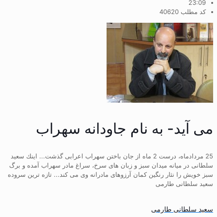
23:09
کد مطلب 40620
می آید- به نام جاودانه سهراب
25 مردادماه، درست 2 ماه از جان باختن سهراب اعرابی گذشت... اینك سعید
سلطانی در میانه میدان سبز و زبان های سرخ، سراغ مادر سهراب آمده و برگ
سبز خویش را نثار رنگین كمان آرزوهای مادرانه وی می كند... تازه ترین سروده
سعید سلطانی طارمی
سعید سلطانی طارمی