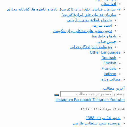
افغانستان
۷- سازمان فداییان خلق ایران (اکثریت)، یادها و خاطره ها، کتابخانه مجازی
سازمان فداییان خلق ایران(اکثریت)
پیام‌ها و اطلاعیه‌های سازمانی
اسناد سازمان
تدوین محور های حداقلی برای حکومت
یادها و خاطره‌ها
جنبش فدایی
ویژه‌نامهٔ جان‌باختگان فدایی
Other Languages
Deutsch
English
Francais
Italiano
مطالب ویژه
آخرین مطالب
جستجو
Instagram
Facebook
Telegram
Youtube
شنبه ۱۷ مرداد ۱۴۰۵ - ۱۴:۳۷
شنبه, 24 مرداد, 1388
نویسنده
سعید سلطانی طارمی