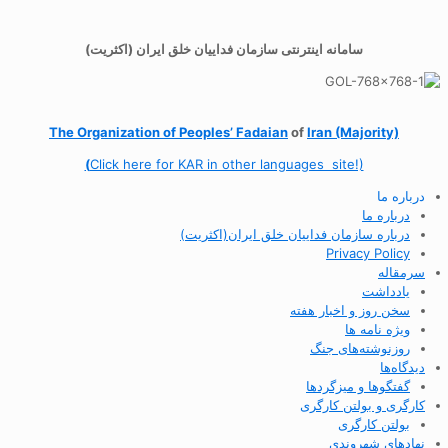
سامانه اینترنتی سازمان فداییان خلق ایران (اکثریت)
The Organization of
Peoples’ Fadaian
of
Iran (Majority)
(
Click here for KAR in other languages site!)
درباره ما
درباره ما
درباره سازمان فداییان خلق ایران(اکثریت)
Privacy Policy
سرمقاله
یادداشت
سخن روز و اخبار هفته
ویژه نامه ها
روزنوشته‌های جنگ
دیدگاه‌ها
گفتگوها و میزگردها
کارگری و بولتن کارگری
بولتن کارگری
نهادهای شهروندی