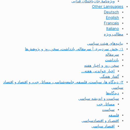
ویژه‌نامهٔ جان‌باختگان فدایی
Other Languages
Deutsch
English
Francais
Italiano
مطالب ویژه
بیانیه‌های هیئت سیاسی
۱- بخش سردبیری | سرمقاله، یادداشت، سخن روز و پژوهش‌ها
سرمقاله
یادداشت
سخن روز و اخبار هفته
اخبار خواندنی هفته…
گفتار هفتگی
۲- دیدگاه ها، سیاست، فلسفه، جامعه‌شناسی، مسائل چپ، و اقتصاد و اقتصاد
سیاسی
دیدگاه‌ها
سیاست و اندیشه سیاسی
مسائل چپ
سیاست
فلسفه
اقتصـاد و اقتصاد‌سیاسی
اقتصاد سیاسی