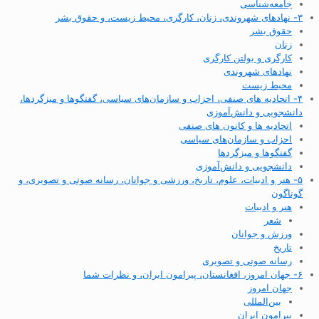
جامعه‌شناسی
۳- نهادهای شهروندی، زنان، کارگری، محیط زیست، و حقوق بشر
حقوق بشر
زنان
کارگری و بولتن کارگری
نهادهای شهروندی
محیط زیست
۴- اتحادیه های صنفی، احزاب و سازمان‌های سیاسی، گفتگوها و میزگردها،
دانشجویی و دانش‌آموزی
اتحادیه ها و کانون های صنفی
احزاب و سازمان‌های سیاسی
گفتگوها و میزگردها
دانشجویی و دانش‌آموزی
۵- هنر و ادبیات، علوم، تاریخ، ورزشی و جوانان، رسانه صوتی و تصویری، و
گوناگون
هنر و ادبیات
شعر
ورزش و جوانان
تاریخ
رسانه صوتی و تصویری
۶- جهان امروز، افغانستان، پیرامون ایران، و نظرات شما
جهان امروز
بین‌المللی
پیرامون ایران