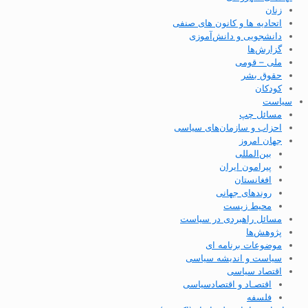
زنان
اتحادیه ها و کانون های صنفی
دانشجویی و دانش‌آموزی
گزارش‌ها
ملی – قومی
حقوق بشر
کودکان
سیاست
مسائل چپ
احزاب و سازمان‌های سیاسی
جهان امروز
بین‌المللی
پیرامون ایران
افغانستان
روندهای جهانی
محیط زیست
مسائل راهبردی در سیاست
پژوهش‌ها
موضوعات برنامه ای
سیاست و اندیشه سیاسی
اقتصاد سیاسی
اقتصـاد و اقتصاد‌سیاسی
فلسفه