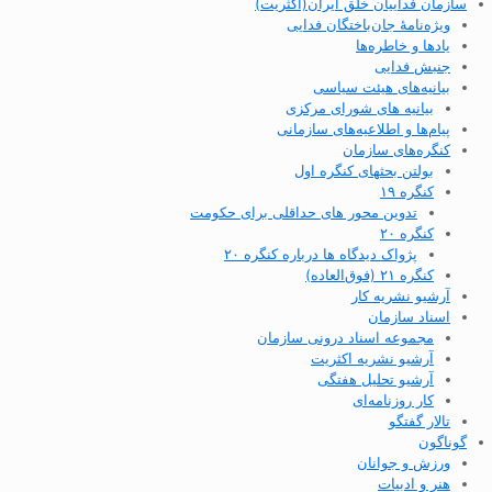
سازمان فداییان خلق ایران(اکثریت)
ویژه‌نامهٔ جان‌باختگان فدایی
یادها و خاطره‌ها
جنبش فدایی
بیانیه‌های هیئت سیاسی
بیانیه های شورای مرکزی
پیام‌ها و اطلاعیه‌های سازمانی
کنگره‌های سازمان
بولتن بحثهای کنگره اول
کنگره ۱۹
تدوین محور های حداقلی برای حکومت
کنگره ۲۰
پژواک دیدگاه ها درباره کنگره ۲۰
کنگره ۲۱ (فوق‌العاده)
آرشیو نشریه کار
اسناد سازمان
مجموعه اسناد درونی سازمان
آرشیو نشریه اکثریت
آرشیو تحلیل هفتگی
کار روزنامه‌ای
تالار گفتگو
گوناگون
ورزش و جوانان
هنر و ادبیات