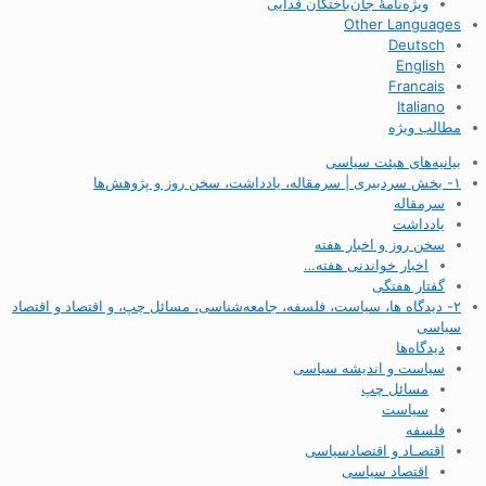
ویژه‌نامهٔ جان‌باختگان فدایی
Other Languages
Deutsch
English
Francais
Italiano
مطالب ویژه
بیانیه‌های هیئت سیاسی
۱- بخش سردبیری | سرمقاله، یادداشت، سخن روز و پژوهش‌ها
سرمقاله
یادداشت
سخن روز و اخبار هفته
اخبار خواندنی هفته…
گفتار هفتگی
۲- دیدگاه ها، سیاست، فلسفه، جامعه‌شناسی، مسائل چپ، و اقتصاد و اقتصاد
سیاسی
دیدگاه‌ها
سیاست و اندیشه سیاسی
مسائل چپ
سیاست
فلسفه
اقتصـاد و اقتصاد‌سیاسی
اقتصاد سیاسی