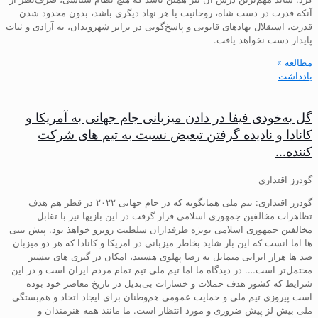
آنکه قدرت در دست شاه، روحانیت یا هر نهاد دیگری باشد، بدون محدود شدن
قدرت، استقلال نهادهای قانونی و پاسخ‌گویی در برابر شهروندان، به آزادی و ثبات
پایدار دست نخواهد یافت.
مطالعه »
یادداشت
گل به‌خودی فیفا در دادن میزبانی جام جهانی به آمریکا و
کانادا و نادیده گرفتن تبعیض نسبت به تیم های شرکت
کننده…
گودرز اقتداری
گودرز اقتداری: تیم ملی همانگونه که در جام جهانی ۲۰۲۲ در قطر هم هدف
تظاهرات مخالفین جمهوری اسلامی قرار گرفت در این بازیها نیز با تقابل
مخالفین جمهوری اسلامی بویژه طرفداران سلطنت روبرو خواهذ بود. پیش بینی
ها اما انست که این بار شاید بخاطر میزبانی در امریکا و کانادا که هر دو میزبان
صد ها هزار ایرانی متمایل به رضا پهلوی هستند، امکان در گیری های بیشتر
محتمل‌تر است…. در دیدگاه ما اما تیم ملی تیم تمام مردم ایران است و در این
شرایط که کشور هدف حملات و خسارات بی‌بدیل در تاریخ معاصر خود بوده
است پیروزی تیم ملی و حمایت عمومی هم‌وطنان برای ایجاد اتحاد و هم‌بستگی
ملی بیش لز پیش ضروری و مورد انتظار است. ما مانند همه هنرمندان و