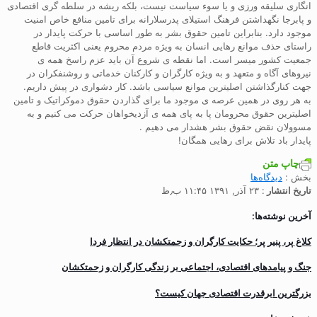
انگاری سلیقه ورزی و یا سوء سیاست نیست، بلکه ریشه در سلطه گری اقتصادی
و پابرجا نگهداشتن فرهنگ استیلای پدرسلارانه برای تامین منافع خاص امنیت
موجود دارد. بنابراین تامین حقوق بشر به طور اساسی با حرکت پایدار در
راستای حذف موانع رهایی انسان به ویژه مردم محروم یعنی اکثریت قاطع
جمعیت کشور میسر است. اما نقطه ی شروع آن باید عزم راسخ همه ی
نیروهای آگاه و متعهد و به ویژه کارگران و کارکنان خدماتی و روشنفکران در
جهت کنارگذاشتن اصلیترین موانع سیاسی باشد. کار دشواری در پیش داریم.
به هر روی در همین عرصه ی موجود ما برای گذاردن حقوق دموکراتیک و تامین
اصلیترین حقوق محرومان پا به پای همه ی آزدیخواهان حرکت می کنیم و به
مسوولان نقض حقوق بشر هشدار می دهیم .
پایدار باد تلاش برای رهایی همگان!
چاپ متن
بخش :
دیدگاه‌ها
تاریخ انتشار
: ۲۳ آذر, ۱۳۹۱ ۱۱:۴۵ ب٫ظ
آخرین نوشته‌ها:
کلاغ پر، پنیر پر؛ حکایت کارگران و زحمتکشان در انتظار فردا
جنگ و پیامدهای اقتصادی، اجتماعی بر زندگی کارگران و زحمتکشان
بزرگترین ابرقدرت اقتصادی جهان کیست؟