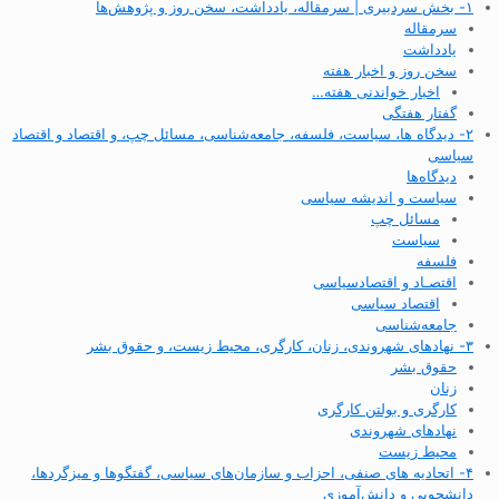
۱- بخش سردبیری | سرمقاله، یادداشت، سخن روز و پژوهش‌ها
سرمقاله
یادداشت
سخن روز و اخبار هفته
اخبار خواندنی هفته…
گفتار هفتگی
۲- دیدگاه ها، سیاست، فلسفه، جامعه‌شناسی، مسائل چپ، و اقتصاد و اقتصاد
سیاسی
دیدگاه‌ها
سیاست و اندیشه سیاسی
مسائل چپ
سیاست
فلسفه
اقتصـاد و اقتصاد‌سیاسی
اقتصاد سیاسی
جامعه‌شناسی
۳- نهادهای شهروندی، زنان، کارگری، محیط زیست، و حقوق بشر
حقوق بشر
زنان
کارگری و بولتن کارگری
نهادهای شهروندی
محیط زیست
۴- اتحادیه های صنفی، احزاب و سازمان‌های سیاسی، گفتگوها و میزگردها،
دانشجویی و دانش‌آموزی