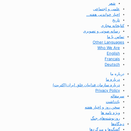
شعر
علمی و اجتماعی
اخبار خواندنی هفته…
تاریخ
کتابخانه مجازی
رسانه صوتی و تصویری
تماس با ما
Other Languages
Who We Are
English
Francais
Deutsch
درباره ما
درباره ما
درباره سازمان فداییان خلق ایران(اکثریت)
Privacy Policy
سرمقاله
یادداشت
سخن روز و اخبار هفته
ویژه نامه ها
روزنوشته‌های جنگ
دیدگاه‌ها
گفتگوها و میزگردها