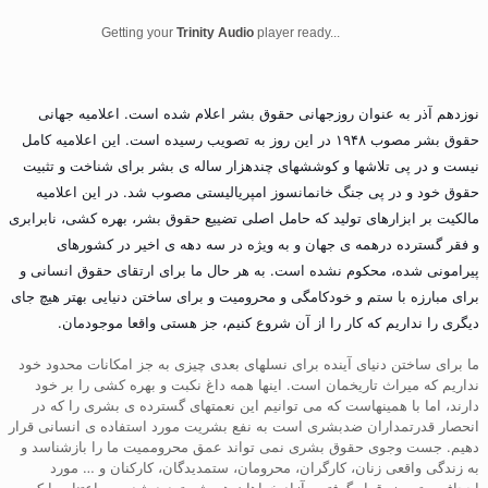
Getting your
Trinity Audio
player ready...
نوزدهم آذر به عنوان روزجهانی حقوق بشر اعلام شده است. اعلامیه جهانی
حقوق بشر مصوب ۱۹۴۸ در این روز به تصویب رسیده است. این اعلامیه کامل
نیست و در پی تلاشها و کوششهای چندهزار ساله ی بشر برای شناخت و تثبیت
حقوق خود و در پی جنگ خانمانسوز امپریالیستی مصوب شد. در این اعلامیه
مالکیت بر ابزارهای تولید که حامل اصلی تضییع حقوق بشر، بهره کشی، نابرابری
و فقر گسترده درهمه ی جهان و به ویژه در سه دهه ی اخیر در کشورهای
پیرامونی شده، محکوم نشده است. به هر حال ما برای ارتقای حقوق انسانی و
برای مبارزه با ستم و خودکامگی و محرومیت و برای ساختن دنیایی بهتر هیچ جای
دیگری را نداریم که کار را از آن شروع کنیم، جز هستی واقعا موجودمان.
ما برای ساختن دنیای آینده برای نسلهای بعدی چیزی به جز امکانات محدود خود
نداریم که میراث تاریخمان است. اینها همه داغ نکبت و بهره کشی را بر خود
دارند، اما با همینهاست که می توانیم این نعمتهای گسترده ی بشری را که در
انحصار قدرتمداران ضدبشری است به نفع بشریت مورد استفاده ی انسانی قرار
دهیم. جست وجوی حقوق بشری نمی تواند عمق محروممیت ما را بازشناسد و
به زندگی واقعی زنان، کارگران، محرومان، ستمدیدگان، کارکنان و … مورد
اجحاف و تبعیض قرار گرفته و آزادیخواهان همیشه تهدید شده بی اعتنا و یا کم