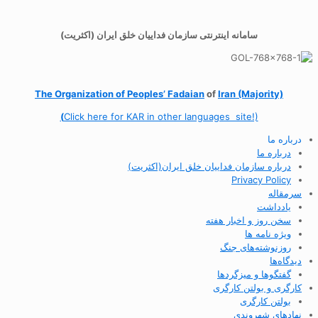
سامانه اینترنتی سازمان فداییان خلق ایران (اکثریت)
The Organization of
Peoples’ Fadaian
of
Iran (Majority)
(
Click here for KAR in other languages site!)
درباره ما
درباره ما
درباره سازمان فداییان خلق ایران(اکثریت)
Privacy Policy
سرمقاله
یادداشت
سخن روز و اخبار هفته
ویژه نامه ها
روزنوشته‌های جنگ
دیدگاه‌ها
گفتگوها و میزگردها
کارگری و بولتن کارگری
بولتن کارگری
نهادهای شهروندی