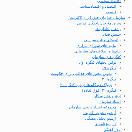
اقتصاد سیاسی
اقتصـاد و اقتصاد‌سیاسی
فلسفه
سازمان فداییان خلق ایران(اکثریت)
ویژه‌نامهٔ جان‌باختگان فدایی
یادها و خاطره‌ها
جنبش فدایی
بیانیه‌های هیئت سیاسی
بیانیه های شورای مرکزی
پیام‌ها و اطلاعیه‌های سازمانی
کنگره‌های سازمان
بولتن بحثهای کنگره اول
کنگره ۱۹
تدوین محور های حداقلی برای حکومت
کنگره ۲۰
پژواک دیدگاه ها درباره کنگره ۲۰
کنگره ۲۱ (فوق‌العاده)
آرشیو نشریه کار
اسناد سازمان
مجموعه اسناد درونی سازمان
آرشیو نشریه اکثریت
آرشیو تحلیل هفتگی
کار روزنامه‌ای
تالار گفتگو