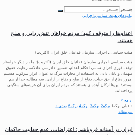
جستجو
بیانیه‌های هیئت‌ سیاسی‌ـ‌اجرایی
اعدام‌ها را متوقف کنید؛ مردم خواهان تنش‌زدایی و صلح
هستند.
هیئت سیاسی ـ اجرایی سازمان فداییان خلق ایران (اکثریت)
هیئت سیاسی-اجرایی سازمان فدائیان خلق ایران (اکثریت): ما بار دیگر خواستار
توقف فوری اجرای تمامی احکام اعدام، تضمین دادرسی عادلانه، رعایت حقوق
متهمان و پایان دادن به استفاده از مجازات مرگ به عنوان ابزار سرکوب هستیم.
امروز دفاع از حق حیات، دفاع از صلح و دفاع از آزادی، سه مطالبه جدا از هم
نیستند؛ این‌ها ارکان آینده‌ای هستند که مردم ایران برای آن هزینه‌های سنگینی
پرداخته‌اند.
ادامه »
« قبلی
برگه
1
برگه
2
برگه
3
برگه
4
برگه
5
بعدی »
سرمقاله
ایران در آستانه فروپاشی: اعتراضات، عدم حقانیت حاکمان