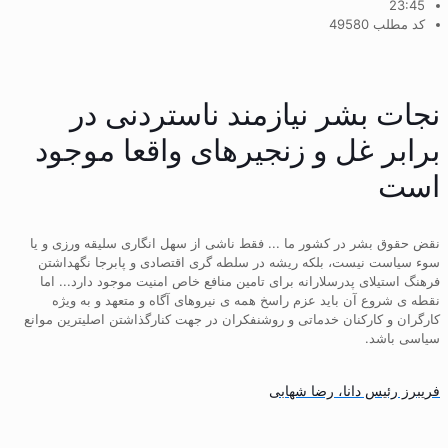
23:45
کد مطلب 49580
نجات بشر نیازمند ناستردنی در
برابر غل و زنجیرهای واقعا موجود
است
نقض حقوق بشر در کشور ما ... فقط ناشی از سهل انگاری سلیقه ورزی و یا
سوء سیاست نیست، بلکه ریشه در سلطه گری اقتصادی و پابرجا نگهداشتن
فرهنگ استیلای پدرسلارانه برای تامین منافع خاص امنیت موجود دارد... اما
نقطه ی شروع آن باید عزم راسخ همه ی نیروهای آگاه و متعهد و به ویژه
کارگران و کارکنان خدماتی و روشنفکران در جهت کنارگذاشتن اصلیترین موانع
سیاسی باشد.
فریبرز رئیس دانا، رضا شهابی