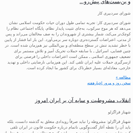
و بن‌بست‌های پیش‌رو…
شورای سردبیری کار
شورای سردبیری کار: تجربه تمامی طول دوران حیات حکومت اسلامی نشان
می‌دهد که هر موج سرکوب، به‌جای تثبیت پایدار نظام، پایگاه اجتماعی نظام را
کوچک‌تر می‌کند، شمار بیشتری از شهروندان را به صف مخالفان می‌راند و پس
از مدتی، اعتراضات گسترده‌تری دوباره سر برمی‌آورد. این بار اما فشار از پایین
با خطر تشدید تنش در سطح منطقه‌ای و بین‌المللی نیز هم‌زمان شده است. در
چنین فضایی، اسرائیل ـ با سابقه حملات تحریک آمیز و تلاش مستمر برای
تضعیف جمهوری اسلامی ـ ممکن است اعتراضات داخلی را فرصتی برای
ازسرگیری حملات علیه ایران تلقی کند. این هم‌زمانی نارضایتی داخلی و تهدید
خارجی، معادله‌ای بسیار خطرناک برای کشور ما ایجاد کرده است.
مطالعه »
سخن روز و مرور اخبارهفته
انقلاب مشروطیت و سایه آن بر ایران امروز
شهناز قراگزلو
شهناز قراگزلو: مشروطه را نباید صرفاً رویدادی متعلق به گذشته دانست، بلکه
باید آن را نقطه آغاز گفت‌وگویی ناتمام درباره حکومت قانون در ایران تلقی
کرد. شاید مهم‌ترین درس آن نیز همین باشد که هیچ نظام سیاسی، صرف‌نظر از