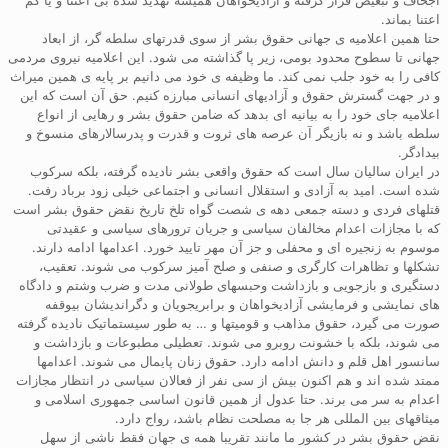
اعتنا بماند.
حتا همین اعلامیه ی جهانی حقوق بشر از سوی قدرتهای سلطه گر، از ابعاد
جهانی تا سطوح محدود بومی، زیر پا گذاشته می شود. این اعلامیه نیروی مردمی
کافی را به خود جلب نمی کند. ما وظیفه ی خود می دانیم بر پایه ی همین میراث
و در جهت گسترش حقوق و آزادیهای انسانی مبارزه کنیم. حق آن است که این
اعلامیه جای خود را به بیانیه ای بدهد که ضامن حقوق بشر و رهایی از انواع
سلطه باشد و نه بازیگر آن عرصه های ثروت و قدرت و پدرسالارهای منسوخ و
بیدادگر.
در ایران سالیان سال است که حقوق واقعی بشر نادیده گرفته، بلکه سرکوب
شده است. امید به آزادی و استقلال انسانی و اجتماعی خیلی زود برباد رفت.
قتلهای فردی و دسته جمعی دهه ی شصت گواه تلخ تاریخ نقض حقوق بشر است
که با مجازات اعدام مخالفان سیاسی و جریان ترورهای سیاسی و عقیدتی
موسوم به زنجیره ای و محفلی و جز آن مهر تایید خورد. اعدامها ادامه دارند.
تشکلها و تظاهرات کارگری و صنفی و صلح آمیز سرکوب می شوند. تعقیب،
دستگیری و بازجویی و بازداشت وحبسهای طولانی مدت و ضرب وشتم و دادگاه
های نمایشی و فرمایشی آزادیخواهان و برابریجویان و دگراندیشان بیوقفه
صورت می گیرد، حقوق مذاهب و قومیتها و … به طور سیستماتیک نادیده گرفته
می شوند، بلکه با خشونت روبرو می شوند. تعطیلی مطبوعات و بازداشت و
سانسور اهل قلم و دانش ادامه دارد. حقوق زنان پایمال می شوند. اعدامها
ممتد شده اند و هم اکنون بیش از سی نفر از فعالان سیاسی در انتظار مجازات
اعدام به سر می برند. حتا عدول از همین قانون اساسی جمهوری اسلامی و
میثاقهای بین المللی هر جا به مصلحت نظام باشد، رواج دارد.
نقض حقوق بشر در کشور ما مانند تقریبا همه ی جهان فقط ناشی از سهل