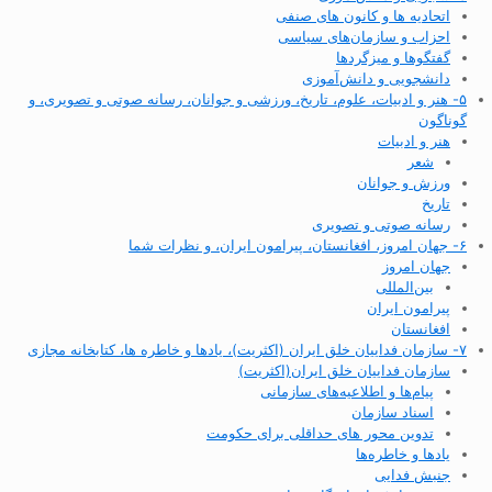
اتحادیه ها و کانون های صنفی
احزاب و سازمان‌های سیاسی
گفتگوها و میزگردها
دانشجویی و دانش‌آموزی
۵- هنر و ادبیات، علوم، تاریخ، ورزشی و جوانان، رسانه صوتی و تصویری، و
گوناگون
هنر و ادبیات
شعر
ورزش و جوانان
تاریخ
رسانه صوتی و تصویری
۶- جهان امروز، افغانستان، پیرامون ایران، و نظرات شما
جهان امروز
بین‌المللی
پیرامون ایران
افغانستان
۷- سازمان فداییان خلق ایران (اکثریت)، یادها و خاطره ها، کتابخانه مجازی
سازمان فداییان خلق ایران(اکثریت)
پیام‌ها و اطلاعیه‌های سازمانی
اسناد سازمان
تدوین محور های حداقلی برای حکومت
یادها و خاطره‌ها
جنبش فدایی