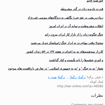
خورشید خانم
قدرت نادیده زنان در گذر مشروطه
زمان‌پریشی در نقد چپ؛ نگاهی به دیدگاه‌های موسی غنی‌نژاد
انقلاب مشروطیت و سایه آن بر ایران امروز
جنگ چگونه زنان را از بازار کار ایران بیرون راند
سئوتا؛ وقتی مهاجرت به ابزار جنگ ژئوپلیتیک تبدیل می‌شود
کارزار سه‌شنبه‌های نه به اعدام در هفته ۱۳۲ در ۵۹ زندان کشور
و کوریِ چشم‌ها را باید شُست و کنار گذاشت
شعار” نه به جنگ ” و “نه به جمهوری اسلامی ” در تعارض با واقعیت های موجود
« قبلی
برگه
1
برگه
2
برگه
3
…
برگه
6
بعدی »
لینک کوتاه
http://kar-online.com?p=49580
نظرات
Comments are closed.