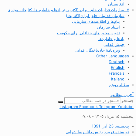
افغانستان
۷- سازمان فداییان خلق ایران (اکثریت)، یادها و خاطره ها، کتابخانه مجازی
سازمان فداییان خلق ایران(اکثریت)
پیام‌ها و اطلاعیه‌های سازمانی
اسناد سازمان
تدوین محور های حداقلی برای حکومت
یادها و خاطره‌ها
جنبش فدایی
ویژه‌نامهٔ جان‌باختگان فدایی
Other Languages
Deutsch
English
Francais
Italiano
مطالب ویژه
آخرین مطالب
جستجو
Instagram
Facebook
Telegram
Youtube
پنجشنبه ۱۵ مرداد ۱۴۰۵ - ۰۷:۰۸
پنجشنبه, 23 آذر, 1391
نویسنده
فریبرز رئیس دانا، رضا شهابی