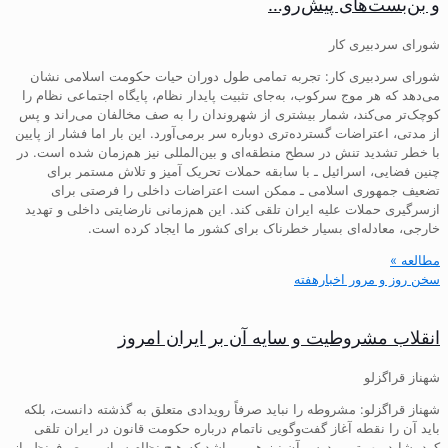
و بن‌بست‌های پیش‌رو…
شورای سردبیری کار
شورای سردبیری کار: تجربه تمامی طول دوران حیات حکومت اسلامی نشان
می‌دهد که هر موج سرکوب، به‌جای تثبیت پایدار نظام، پایگاه اجتماعی نظام را
کوچک‌تر می‌کند، شمار بیشتری از شهروندان را به صف مخالفان می‌راند و پس
از مدتی، اعتراضات گسترده‌تری دوباره سر برمی‌آورد. این بار اما فشار از پایین
با خطر تشدید تنش در سطح منطقه‌ای و بین‌المللی نیز هم‌زمان شده است. در
چنین فضایی، اسرائیل ـ با سابقه حملات تحریک آمیز و تلاش مستمر برای
تضعیف جمهوری اسلامی ـ ممکن است اعتراضات داخلی را فرصتی برای
ازسرگیری حملات علیه ایران تلقی کند. این هم‌زمانی نارضایتی داخلی و تهدید
خارجی، معادله‌ای بسیار خطرناک برای کشور ما ایجاد کرده است.
مطالعه »
سخن روز و مرور اخبارهفته
انقلاب مشروطیت و سایه آن بر ایران امروز
شهناز قراگزلو
شهناز قراگزلو: مشروطه را نباید صرفاً رویدادی متعلق به گذشته دانست، بلکه
باید آن را نقطه آغاز گفت‌وگویی ناتمام درباره حکومت قانون در ایران تلقی
کرد. شاید مهم‌ترین درس آن نیز همین باشد که هیچ نظام سیاسی، صرف‌نظر از