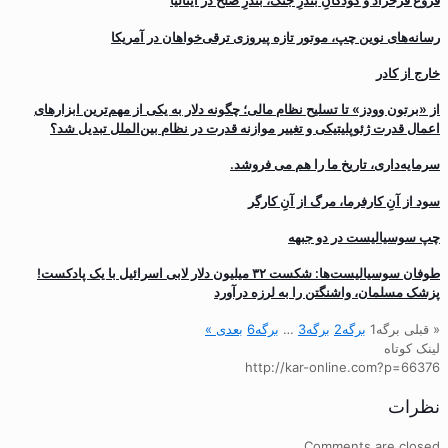
فروغ فرخزاد و کودکانِ بندرِ جنگ، بندرِ صلح در ایتالیا
رسانه‌های نوین چپ، موتور تازه پیروزی ترقی‌خواهان در آمریکا
خارج از کادر
از «برتون وودز» تا تسلیح نظام مالی؛ چگونه دلار به یکی از مهم‌ترین ابزارهای
اعمال قدرت ژئوپلیتیکی و تغییر موازنه قدرت در نظام بین‌الملل تبدیل شد؟
سرمایه‌داری، تاریخ ما را هم می فروشد.
سود از آنِ کارفرما، مرگ از آنِ کارگر
چپ سوسیالیست در دو جبهه
طوفان سوسیالیست‌ها: شکست ۳۲ میلیون دلار لابی اسرائیل با یک پادکست!
پزشک مسلمان، واشنگتن را به لرزه درآورد
« قبلی
برگه
1
برگه
2
برگه
3
…
برگه
6
بعدی »
لینک کوتاه
http://kar-online.com?p=66376
نظرات
Comments are closed.