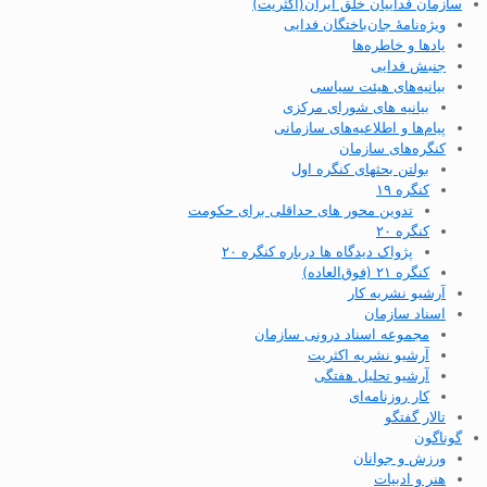
سازمان فداییان خلق ایران(اکثریت)
ویژه‌نامهٔ جان‌باختگان فدایی
یادها و خاطره‌ها
جنبش فدایی
بیانیه‌های هیئت سیاسی
بیانیه های شورای مرکزی
پیام‌ها و اطلاعیه‌های سازمانی
کنگره‌های سازمان
بولتن بحثهای کنگره اول
کنگره ۱۹
تدوین محور های حداقلی برای حکومت
کنگره ۲۰
پژواک دیدگاه ها درباره کنگره ۲۰
کنگره ۲۱ (فوق‌العاده)
آرشیو نشریه کار
اسناد سازمان
مجموعه اسناد درونی سازمان
آرشیو نشریه اکثریت
آرشیو تحلیل هفتگی
کار روزنامه‌ای
تالار گفتگو
گوناگون
ورزش و جوانان
هنر و ادبیات