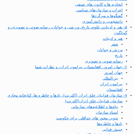
اتحادیه ها و کانون های صنفی
احزاب و سازمان‌های سیاسی
گفتگوها و میزگردها
دانشجویی و دانش‌آموزی
۵- هنر و ادبیات، علوم، تاریخ، ورزشی و جوانان، رسانه صوتی و تصویری، و
گوناگون
هنر و ادبیات
شعر
ورزش و جوانان
تاریخ
رسانه صوتی و تصویری
۶- جهان امروز، افغانستان، پیرامون ایران، و نظرات شما
جهان امروز
بین‌المللی
پیرامون ایران
افغانستان
۷- سازمان فداییان خلق ایران (اکثریت)، یادها و خاطره ها، کتابخانه مجازی
سازمان فداییان خلق ایران(اکثریت)
پیام‌ها و اطلاعیه‌های سازمانی
اسناد سازمان
تدوین محور های حداقلی برای حکومت
یادها و خاطره‌ها
جنبش فدایی