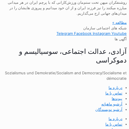
روشنفکران میهن تحت ستم‌مان ورزش‌کارانی که با پرچم ایران در هر میدانی
مبارزه میکنند را نیز فرزند ایران و از ان خود میدانیم و پیروزی هایشان را در
میدان‌های جهانی ارج می‌گذاریم.
مطالعه »
شبکه های اجتماعی سازمان
Telegram
Facebook
Instagram
Youtube
آگهی ها
آزادی، عدالت اجتماعی، سوسیالیسم و
دموکراسی
Sozialismus und Demokratie/Socialism and Democracy/Socialisme et
démocratie
درباره ما
تماس با ما
پیوندها
آرشیو ماهیانه
آرشیو نویسندگان
درباره ما
تماس با ما