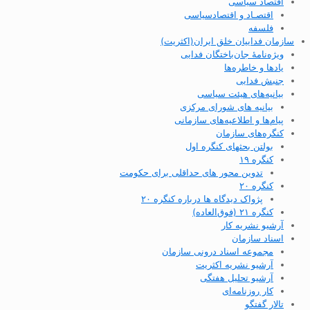
اقتصاد سیاسی
اقتصـاد و اقتصاد‌سیاسی
فلسفه
سازمان فداییان خلق ایران(اکثریت)
ویژه‌نامهٔ جان‌باختگان فدایی
یادها و خاطره‌ها
جنبش فدایی
بیانیه‌های هیئت سیاسی
بیانیه های شورای مرکزی
پیام‌ها و اطلاعیه‌های سازمانی
کنگره‌های سازمان
بولتن بحثهای کنگره اول
کنگره ۱۹
تدوین محور های حداقلی برای حکومت
کنگره ۲۰
پژواک دیدگاه ها درباره کنگره ۲۰
کنگره ۲۱ (فوق‌العاده)
آرشیو نشریه کار
اسناد سازمان
مجموعه اسناد درونی سازمان
آرشیو نشریه اکثریت
آرشیو تحلیل هفتگی
کار روزنامه‌ای
تالار گفتگو