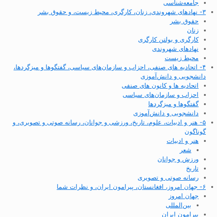
جامعه‌شناسی
۳- نهادهای شهروندی، زنان، کارگری، محیط زیست، و حقوق بشر
حقوق بشر
زنان
کارگری و بولتن کارگری
نهادهای شهروندی
محیط زیست
۴- اتحادیه های صنفی، احزاب و سازمان‌های سیاسی، گفتگوها و میزگردها،
دانشجویی و دانش‌آموزی
اتحادیه ها و کانون های صنفی
احزاب و سازمان‌های سیاسی
گفتگوها و میزگردها
دانشجویی و دانش‌آموزی
۵- هنر و ادبیات، علوم، تاریخ، ورزشی و جوانان، رسانه صوتی و تصویری، و
گوناگون
هنر و ادبیات
شعر
ورزش و جوانان
تاریخ
رسانه صوتی و تصویری
۶- جهان امروز، افغانستان، پیرامون ایران، و نظرات شما
جهان امروز
بین‌المللی
پیرامون ایران