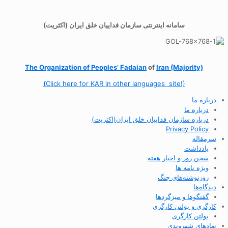
سامانه اینترنتی سازمان فداییان خلق ایران (اکثریت)
The Organization of
Peoples’ Fadaian
of
Iran (Majority)
(
Click here for KAR in other languages site!)
درباره ما
درباره ما
درباره سازمان فداییان خلق ایران(اکثریت)
Privacy Policy
سرمقاله
یادداشت
سخن روز و اخبار هفته
ویژه نامه ها
روزنوشته‌های جنگ
دیدگاه‌ها
گفتگوها و میزگردها
کارگری و بولتن کارگری
بولتن کارگری
نهادهای شهروندی