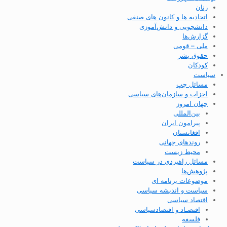
زنان
اتحادیه ها و کانون های صنفی
دانشجویی و دانش‌آموزی
گزارش‌ها
ملی – قومی
حقوق بشر
کودکان
سیاست
مسائل چپ
احزاب و سازمان‌های سیاسی
جهان امروز
بین‌المللی
پیرامون ایران
افغانستان
روندهای جهانی
محیط زیست
مسائل راهبردی در سیاست
پژوهش‌ها
موضوعات برنامه ای
سیاست و اندیشه سیاسی
اقتصاد سیاسی
اقتصـاد و اقتصاد‌سیاسی
فلسفه