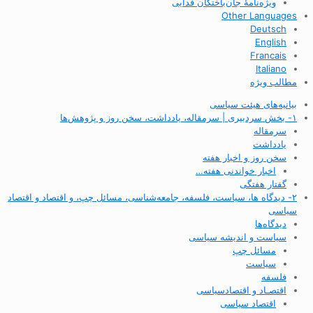
ویژه‌نامهٔ جان‌باختگان فدایی
Other Languages
Deutsch
English
Francais
Italiano
مطالب ویژه
بیانیه‌های هیئت سیاسی
۱- بخش سردبیری | سرمقاله، یادداشت، سخن روز و پژوهش‌ها
سرمقاله
یادداشت
سخن روز و اخبار هفته
اخبار خواندنی هفته…
گفتار هفتگی
۲- دیدگاه ها، سیاست، فلسفه، جامعه‌شناسی، مسائل چپ، و اقتصاد و اقتصاد
سیاسی
دیدگاه‌ها
سیاست و اندیشه سیاسی
مسائل چپ
سیاست
فلسفه
اقتصـاد و اقتصاد‌سیاسی
اقتصاد سیاسی