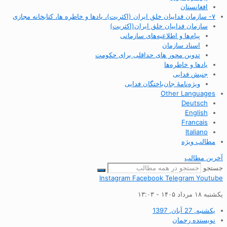
افغانستان
۷- سازمان فداییان خلق ایران (اکثریت)، یادها و خاطره ها، کتابخانه مجازی
سازمان فداییان خلق ایران(اکثریت)
پیام‌ها و اطلاعیه‌های سازمانی
اسناد سازمان
تدوین محور های حداقلی برای حکومت
یادها و خاطره‌ها
جنبش فدایی
ویژه‌نامهٔ جان‌باختگان فدایی
Other Languages
Deutsch
English
Francais
Italiano
مطالب ویژه
آخرین مطالب
جستجو
Instagram
Facebook
Telegram
Youtube
یکشنبه ۱۸ مرداد ۱۴۰۵ - ۱۳:۰۳
یکشنبه, 27 آبان, 1397
نویسنده
رحمان