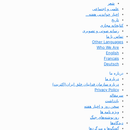
شعر
علمی و اجتماعی
اخبار خواندنی هفته…
تاریخ
کتابخانه مجازی
رسانه صوتی و تصویری
تماس با ما
Other Languages
Who We Are
English
Francais
Deutsch
درباره ما
درباره ما
درباره سازمان فداییان خلق ایران(اکثریت)
Privacy Policy
سرمقاله
یادداشت
سخن روز و اخبار هفته
ویژه نامه ها
روزنوشته‌های جنگ
دیدگاه‌ها
گفتگوها و میزگردها