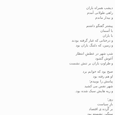
دیشب همراه باران
راهی طولانی آمدم
و بیدار ماندم
پیشتر گفتگو داشتم
با آسمان
با باران
و درختانی که غبار گرفته بودند
و زمین، که دلتنگ باران بود
شبِ شهر در عطشِ انتظار
آغوش گشود
و طراوتِ باران بر تنش نشست
صبح بود که خوابم برد
او هم رفته بود
پیامش را بوییدم؛
شهر نفس می کشید
و ریه هایش سبک شده بود.
روز؛
بارِ سیاست
بر گُرده ی اقتصاد
سنگین نشسته بود