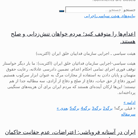
جستجو
بیانیه‌های هیئت‌ سیاسی‌ـ‌اجرایی
اعدام‌ها را متوقف کنید؛ مردم خواهان تنش‌زدایی و صلح
هستند.
هیئت سیاسی ـ اجرایی سازمان فداییان خلق ایران (اکثریت)
هیئت سیاسی-اجرایی سازمان فدائیان خلق ایران (اکثریت): ما بار دیگر خواستار
توقف فوری اجرای تمامی احکام اعدام، تضمین دادرسی عادلانه، رعایت حقوق
متهمان و پایان دادن به استفاده از مجازات مرگ به عنوان ابزار سرکوب هستیم.
امروز دفاع از حق حیات، دفاع از صلح و دفاع از آزادی، سه مطالبه جدا از هم
نیستند؛ این‌ها ارکان آینده‌ای هستند که مردم ایران برای آن هزینه‌های سنگینی
پرداخته‌اند.
ادامه »
« قبلی
برگه
1
برگه
2
برگه
3
برگه
4
برگه
5
بعدی »
سرمقاله
ایران در آستانه فروپاشی: اعتراضات، عدم حقانیت حاکمان