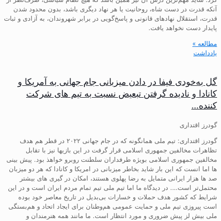
آنکه قدرت در دست شاه، روحانیت یا هر نهاد دیگری باشد، بدون محدود شدن
قدرت، استقلال نهادهای قانونی و پاسخ‌گویی در برابر شهروندان، به آزادی و ثبات
پایدار دست نخواهد یافت.
مطالعه »
یادداشت
گل به‌خودی فیفا در دادن میزبانی جام جهانی به آمریکا و
کانادا و نادیده گرفتن تبعیض نسبت به تیم های شرکت
کننده…
گودرز اقتداری
گودرز اقتداری: تیم ملی همانگونه که در جام جهانی ۲۰۲۲ در قطر هم هدف
تظاهرات مخالفین جمهوری اسلامی قرار گرفت در این بازیها نیز با تقابل
مخالفین جمهوری اسلامی بویژه طرفداران سلطنت روبرو خواهذ بود. پیش بینی
ها اما انست که این بار شاید بخاطر میزبانی در امریکا و کانادا که هر دو میزبان
صد ها هزار ایرانی متمایل به رضا پهلوی هستند، امکان در گیری های بیشتر
محتمل‌تر است…. در دیدگاه ما اما تیم ملی تیم تمام مردم ایران است و در این
شرایط که کشور هدف حملات و خسارات بی‌بدیل در تاریخ معاصر خود بوده
است پیروزی تیم ملی و حمایت عمومی هم‌وطنان برای ایجاد اتحاد و هم‌بستگی
ملی بیش لز پیش ضروری و مورد انتظار است. ما مانند همه هنرمندان و