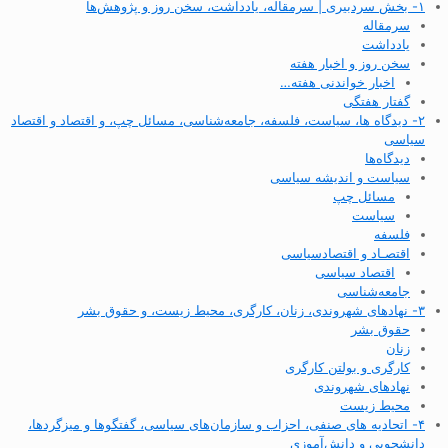
۱- بخش سردبیری | سرمقاله، یادداشت، سخن روز و پژوهش‌ها
سرمقاله
یادداشت
سخن روز و اخبار هفته
اخبار خواندنی هفته…
گفتار هفتگی
۲- دیدگاه ها، سیاست، فلسفه، جامعه‌شناسی، مسائل چپ، و اقتصاد و اقتصاد
سیاسی
دیدگاه‌ها
سیاست و اندیشه سیاسی
مسائل چپ
سیاست
فلسفه
اقتصـاد و اقتصاد‌سیاسی
اقتصاد سیاسی
جامعه‌شناسی
۳- نهادهای شهروندی، زنان، کارگری، محیط زیست، و حقوق بشر
حقوق بشر
زنان
کارگری و بولتن کارگری
نهادهای شهروندی
محیط زیست
۴- اتحادیه های صنفی، احزاب و سازمان‌های سیاسی، گفتگوها و میزگردها،
دانشجویی و دانش‌آموزی