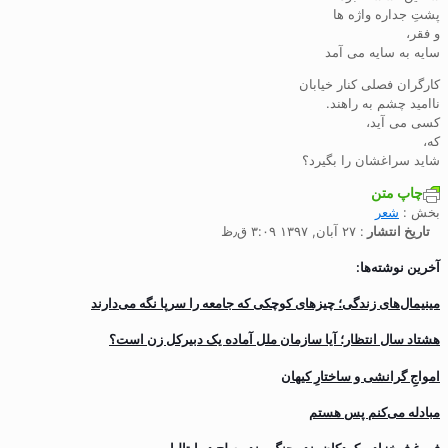
پشتِ جداره واژه ها
و فقر،
سایه به سایه می آمد
کارگران فصلی کنار خیابان
ناامید چشم به راهند.
کسی می آید،
که،
شاید سراغشان را بگیرد؟
چاپ متن
بخش :
شعر
تاریخ انتشار
: ۲۷ آبان, ۱۳۹۷ ۳:۰۹ ق٫ظ
آخرین نوشته‌ها:
مینیمال‌های زندگی؛ چیزهای کوچکی که جامعه را سرپا نگه می‌دارند
هشتاد سال انتظار؛ آیا سازمان ملل آماده یک دبیرکل زن است؟
‌امواجِ گرانشی و ساختارِ کیهان
مبادله می‌کنم پس هستم