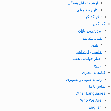
آرشیو تحلیل هفتگی
کار روزنامه‌ای
تالار گفتگو
گوناگون
ورزش و جوانان
هنر و ادبیات
شعر
علمی و اجتماعی
اخبار خواندنی هفته…
تاریخ
کتابخانه مجازی
رسانه صوتی و تصویری
تماس با ما
Other Languages
Who We Are
English