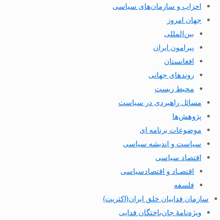
احزاب و سازمان‌های سیاسی
جهان امروز
بین‌المللی
پیرامون ایران
افغانستان
روندهای جهانی
محیط زیست
مسائل راهبردی در سیاست
پژوهش‌ها
موضوعات برنامه ای
سیاست و اندیشه سیاسی
اقتصاد سیاسی
اقتصـاد و اقتصاد‌سیاسی
فلسفه
سازمان فداییان خلق ایران(اکثریت)
ویژه‌نامهٔ جان‌باختگان فدایی