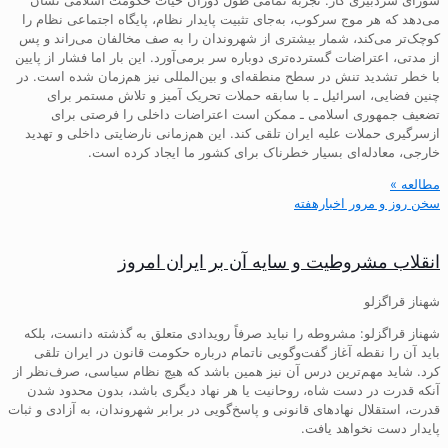
می‌دهد که هر موج سرکوب، به‌جای تثبیت پایدار نظام، پایگاه اجتماعی نظام را
کوچک‌تر می‌کند، شمار بیشتری از شهروندان را به صف مخالفان می‌راند و پس
از مدتی، اعتراضات گسترده‌تری دوباره سر برمی‌آورد. این بار اما فشار از پایین
با خطر تشدید تنش در سطح منطقه‌ای و بین‌المللی نیز هم‌زمان شده است. در
چنین فضایی، اسرائیل ـ با سابقه حملات تحریک آمیز و تلاش مستمر برای
تضعیف جمهوری اسلامی ـ ممکن است اعتراضات داخلی را فرصتی برای
ازسرگیری حملات علیه ایران تلقی کند. این هم‌زمانی نارضایتی داخلی و تهدید
خارجی، معادله‌ای بسیار خطرناک برای کشور ما ایجاد کرده است.
مطالعه »
سخن روز و مرور اخبارهفته
انقلاب مشروطیت و سایه آن بر ایران امروز
شهناز قراگزلو
شهناز قراگزلو: مشروطه را نباید صرفاً رویدادی متعلق به گذشته دانست، بلکه
باید آن را نقطه آغاز گفت‌وگویی ناتمام درباره حکومت قانون در ایران تلقی
کرد. شاید مهم‌ترین درس آن نیز همین باشد که هیچ نظام سیاسی، صرف‌نظر از
آنکه قدرت در دست شاه، روحانیت یا هر نهاد دیگری باشد، بدون محدود شدن
قدرت، استقلال نهادهای قانونی و پاسخ‌گویی در برابر شهروندان، به آزادی و ثبات
پایدار دست نخواهد یافت.