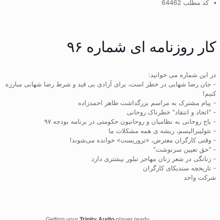
کد مطلب 64462
کار روزنامه ای شماره ۹۶
در این شماره می خوانید:
- جان رضا شهابی در خطر است، برای آزادی بی قید و شرط رضا شهابی مبارزه
کنیم!
- پیام مشترک به مراسم بزرگداشت طاهر احمدزاده
- "اتحاد و انتقاد" خطرناک روحانی
- باج روحانی بە نظامیان و روحانیون حکومتی در برنامە بودجە ٩٧
- نئولیبرالیسم، ریشه ی همه مشکلات ما
- وقتی کارگران معترض، «تروریست» خوانده می‌شوند!
- "حق تعیین سرنوشت"
- زنانگی در شعر زنان مهاجر تبلور بیشتری دارد
- تاریخچه سندیکای کارگران
شرکت واحد
Getting your
Trinity Audio
player ready...