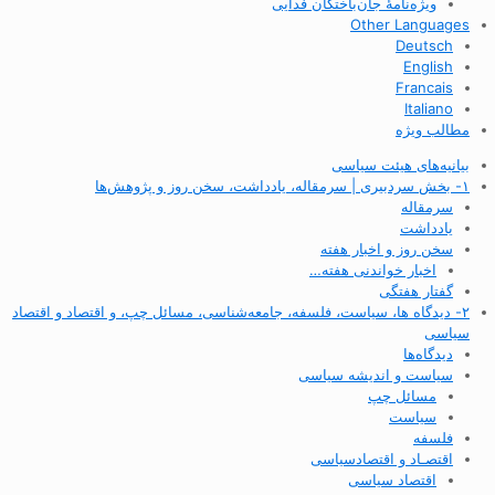
ویژه‌نامهٔ جان‌باختگان فدایی
Other Languages
Deutsch
English
Francais
Italiano
مطالب ویژه
بیانیه‌های هیئت سیاسی
۱- بخش سردبیری | سرمقاله، یادداشت، سخن روز و پژوهش‌ها
سرمقاله
یادداشت
سخن روز و اخبار هفته
اخبار خواندنی هفته…
گفتار هفتگی
۲- دیدگاه ها، سیاست، فلسفه، جامعه‌شناسی، مسائل چپ، و اقتصاد و اقتصاد
سیاسی
دیدگاه‌ها
سیاست و اندیشه سیاسی
مسائل چپ
سیاست
فلسفه
اقتصـاد و اقتصاد‌سیاسی
اقتصاد سیاسی