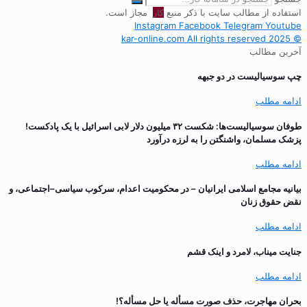
استفاده از مطالب سایت با ذکر منبع
کار
مجاز است.
Instagram
Facebook
Telegram
Youtube
© 2025 kar-online.com All rights reserved
آخرین مطالب
چپ سوسیالیست در دو جبهه
ادامه مطلب
طوفان سوسیالیست‌ها: شکست ۳۲ میلیون دلار لابی اسرائیل با یک پادکست!
پزشک مسلمان، واشنگتن را به لرزه درآورد
ادامه مطلب
بیانیه مجامع اسلامی ایرانیان – در محکومیت اعدام، سرکوب سیاسی–اجتماعی، و
نقض حقوق زنان
ادامه مطلب
جنایت میناب، لامرد و اینک قشم
ادامه مطلب
بحران مهاجرت‌، حذف صورت مسأله یا حل مسأله؟!