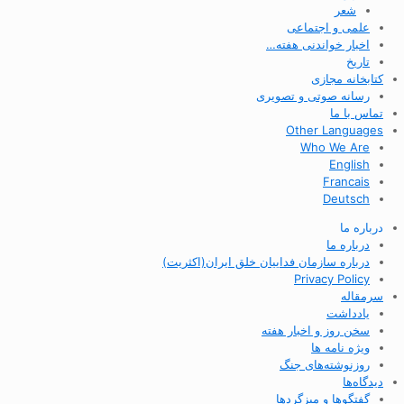
شعر
علمی و اجتماعی
اخبار خواندنی هفته…
تاریخ
کتابخانه مجازی
رسانه صوتی و تصویری
تماس با ما
Other Languages
Who We Are
English
Francais
Deutsch
درباره ما
درباره ما
درباره سازمان فداییان خلق ایران(اکثریت)
Privacy Policy
سرمقاله
یادداشت
سخن روز و اخبار هفته
ویژه نامه ها
روزنوشته‌های جنگ
دیدگاه‌ها
گفتگوها و میزگردها