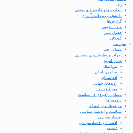
زنان
اتحادیه ها و کانون های صنفی
دانشجویی و دانش‌آموزی
گزارش‌ها
ملی – قومی
حقوق بشر
کودکان
سیاست
مسائل چپ
احزاب و سازمان‌های سیاسی
جهان امروز
بین‌المللی
پیرامون ایران
افغانستان
روندهای جهانی
محیط زیست
مسائل راهبردی در سیاست
پژوهش‌ها
موضوعات برنامه ای
سیاست و اندیشه سیاسی
اقتصاد سیاسی
اقتصـاد و اقتصاد‌سیاسی
فلسفه