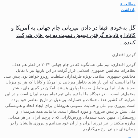
مطالعه »
یادداشت
گل به‌خودی فیفا در دادن میزبانی جام جهانی به آمریکا و
کانادا و نادیده گرفتن تبعیض نسبت به تیم های شرکت
کننده…
گودرز اقتداری
گودرز اقتداری: تیم ملی همانگونه که در جام جهانی ۲۰۲۲ در قطر هم هدف
تظاهرات مخالفین جمهوری اسلامی قرار گرفت در این بازیها نیز با تقابل
مخالفین جمهوری اسلامی بویژه طرفداران سلطنت روبرو خواهذ بود. پیش بینی
ها اما انست که این بار شاید بخاطر میزبانی در امریکا و کانادا که هر دو میزبان
صد ها هزار ایرانی متمایل به رضا پهلوی هستند، امکان در گیری های بیشتر
محتمل‌تر است…. در دیدگاه ما اما تیم ملی تیم تمام مردم ایران است و در این
شرایط که کشور هدف حملات و خسارات بی‌بدیل در تاریخ معاصر خود بوده
است پیروزی تیم ملی و حمایت عمومی هم‌وطنان برای ایجاد اتحاد و هم‌بستگی
ملی بیش لز پیش ضروری و مورد انتظار است. ما مانند همه هنرمندان و
روشنفکران میهن تحت ستم‌مان ورزش‌کارانی که با پرچم ایران در هر میدانی
مبارزه میکنند را نیز فرزند ایران و از ان خود میدانیم و پیروزی هایشان را در
میدان‌های جهانی ارج می‌گذاریم.