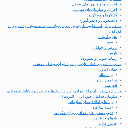
اتحادیه ها و کانون های صنفی
احزاب و سازمان‌های سیاسی
گفتگوها و میزگردها
دانشجویی و دانش‌آموزی
۵- هنر و ادبیات، علوم، تاریخ، ورزشی و جوانان، رسانه صوتی و تصویری، و
گوناگون
هنر و ادبیات
شعر
ورزش و جوانان
تاریخ
رسانه صوتی و تصویری
۶- جهان امروز، افغانستان، پیرامون ایران، و نظرات شما
جهان امروز
بین‌المللی
پیرامون ایران
افغانستان
۷- سازمان فداییان خلق ایران (اکثریت)، یادها و خاطره ها، کتابخانه مجازی
سازمان فداییان خلق ایران(اکثریت)
پیام‌ها و اطلاعیه‌های سازمانی
اسناد سازمان
تدوین محور های حداقلی برای حکومت
یادها و خاطره‌ها
جنبش فدایی