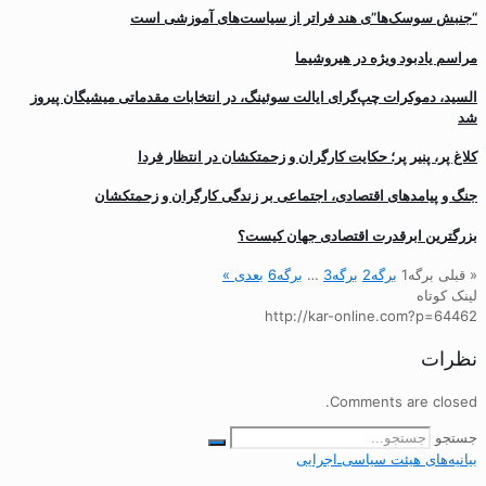
“جنبش سوسک‌ها”ی هند فراتر از سیاست‌های آموزشی است
مراسم یادبود ویژه در هیروشیما
السید، دموکرات چپ‌گرای ایالت سوئینگ، در انتخابات مقدماتی میشیگان پیروز
شد
کلاغ پر، پنیر پر؛ حکایت کارگران و زحمتکشان در انتظار فردا
جنگ و پیامدهای اقتصادی، اجتماعی بر زندگی کارگران و زحمتکشان
بزرگترین ابرقدرت اقتصادی جهان کیست؟
« قبلی
برگه
1
برگه
2
برگه
3
…
برگه
6
بعدی »
لینک کوتاه
http://kar-online.com?p=64462
نظرات
Comments are closed.
جستجو
بیانیه‌های هیئت‌ سیاسی‌ـ‌اجرایی