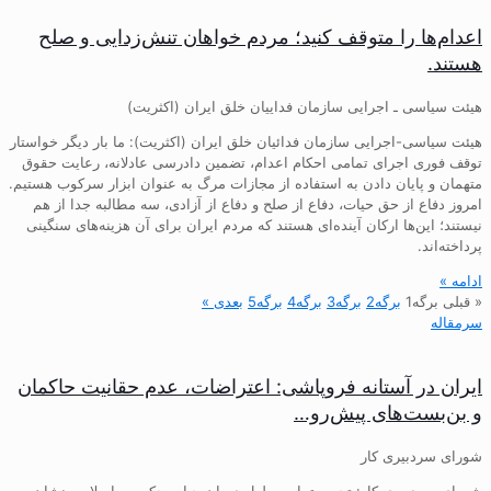
اعدام‌ها را متوقف کنید؛ مردم خواهان تنش‌زدایی و صلح
هستند.
هیئت سیاسی ـ اجرایی سازمان فداییان خلق ایران (اکثریت)
هیئت سیاسی-اجرایی سازمان فدائیان خلق ایران (اکثریت): ما بار دیگر خواستار
توقف فوری اجرای تمامی احکام اعدام، تضمین دادرسی عادلانه، رعایت حقوق
متهمان و پایان دادن به استفاده از مجازات مرگ به عنوان ابزار سرکوب هستیم.
امروز دفاع از حق حیات، دفاع از صلح و دفاع از آزادی، سه مطالبه جدا از هم
نیستند؛ این‌ها ارکان آینده‌ای هستند که مردم ایران برای آن هزینه‌های سنگینی
پرداخته‌اند.
ادامه »
« قبلی
برگه
1
برگه
2
برگه
3
برگه
4
برگه
5
بعدی »
سرمقاله
ایران در آستانه فروپاشی: اعتراضات، عدم حقانیت حاکمان
و بن‌بست‌های پیش‌رو…
شورای سردبیری کار
شورای سردبیری کار: تجربه تمامی طول دوران حیات حکومت اسلامی نشان