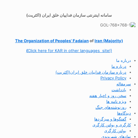
سامانه اینترنتی سازمان فداییان خلق ایران (اکثریت)
The Organization of
Peoples’ Fadaian
of
Iran (Majority)
(
Click here for KAR in other languages site!)
درباره ما
درباره ما
درباره سازمان فداییان خلق ایران(اکثریت)
Privacy Policy
سرمقاله
یادداشت
سخن روز و اخبار هفته
ویژه نامه ها
روزنوشته‌های جنگ
دیدگاه‌ها
گفتگوها و میزگردها
کارگری و بولتن کارگری
بولتن کارگری
نهادهای شهروندی