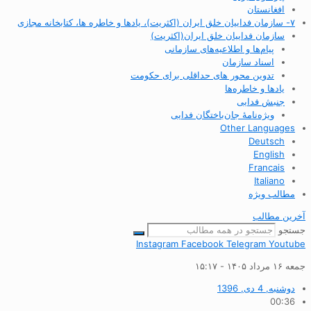
افغانستان
۷- سازمان فداییان خلق ایران (اکثریت)، یادها و خاطره ها، کتابخانه مجازی
سازمان فداییان خلق ایران(اکثریت)
پیام‌ها و اطلاعیه‌های سازمانی
اسناد سازمان
تدوین محور های حداقلی برای حکومت
یادها و خاطره‌ها
جنبش فدایی
ویژه‌نامهٔ جان‌باختگان فدایی
Other Languages
Deutsch
English
Francais
Italiano
مطالب ویژه
آخرین مطالب
جستجو
Instagram
Facebook
Telegram
Youtube
جمعه ۱۶ مرداد ۱۴۰۵ - ۱۵:۱۷
دوشنبه, 4 دی, 1396
00:36