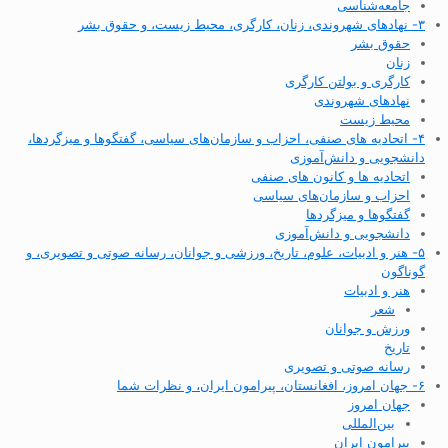
جامعه‌شناسی
۳- نهادهای شهروندی، زنان، کارگری، محیط زیست، و حقوق بشر
حقوق بشر
زنان
کارگری و بولتن کارگری
نهادهای شهروندی
محیط زیست
۴- اتحادیه های صنفی، احزاب و سازمان‌های سیاسی، گفتگوها و میزگردها،
دانشجویی و دانش‌آموزی
اتحادیه ها و کانون های صنفی
احزاب و سازمان‌های سیاسی
گفتگوها و میزگردها
دانشجویی و دانش‌آموزی
۵- هنر و ادبیات، علوم، تاریخ، ورزشی و جوانان، رسانه صوتی و تصویری، و
گوناگون
هنر و ادبیات
شعر
ورزش و جوانان
تاریخ
رسانه صوتی و تصویری
۶- جهان امروز، افغانستان، پیرامون ایران، و نظرات شما
جهان امروز
بین‌المللی
پیرامون ایران