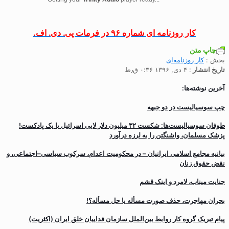
کار روزنامه ای شماره ۹۶ در فرمات پی. دی. اف.
چاپ متن
بخش :
کار روزنامه‌ای
تاریخ انتشار
: ۴ دی, ۱۳۹۶ ۰:۳۶ ق٫ظ
آخرین نوشته‌ها:
چپ سوسیالیست در دو جبهه
طوفان سوسیالیست‌ها: شکست ۳۲ میلیون دلار لابی اسرائیل با یک پادکست!
پزشک مسلمان، واشنگتن را به لرزه درآورد
بیانیه مجامع اسلامی ایرانیان – در محکومیت اعدام، سرکوب سیاسی–اجتماعی، و
نقض حقوق زنان
جنایت میناب، لامرد و اینک قشم
بحران مهاجرت‌، حذف صورت مسأله یا حل مسأله؟!
پیام تبریک گروه کار روابط بین‌الملل سازمان فداییان خلق ایران (اکثریت)