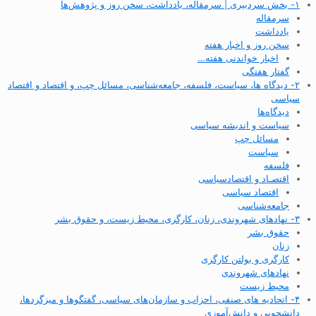
۱- بخش سردبیری | سرمقاله، یادداشت، سخن روز و پژوهش‌ها
سرمقاله
یادداشت
سخن روز و اخبار هفته
اخبار خواندنی هفته…
گفتار هفتگی
۲- دیدگاه ها، سیاست، فلسفه، جامعه‌شناسی، مسائل چپ، و اقتصاد و اقتصاد
سیاسی
دیدگاه‌ها
سیاست و اندیشه سیاسی
مسائل چپ
سیاست
فلسفه
اقتصـاد و اقتصاد‌سیاسی
اقتصاد سیاسی
جامعه‌شناسی
۳- نهادهای شهروندی، زنان، کارگری، محیط زیست، و حقوق بشر
حقوق بشر
زنان
کارگری و بولتن کارگری
نهادهای شهروندی
محیط زیست
۴- اتحادیه های صنفی، احزاب و سازمان‌های سیاسی، گفتگوها و میزگردها،
دانشجویی و دانش‌آموزی