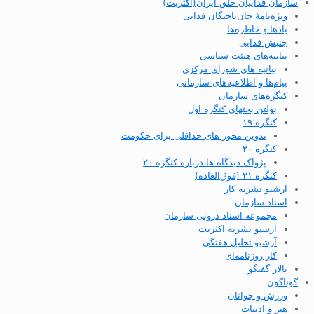
سازمان فداییان خلق ایران(اکثریت)
ویژه‌نامهٔ جان‌باختگان فدایی
یادها و خاطره‌ها
جنبش فدایی
بیانیه‌های هیئت سیاسی
بیانیه های شورای مرکزی
پیام‌ها و اطلاعیه‌های سازمانی
کنگره‌های سازمان
بولتن بحثهای کنگره اول
کنگره ۱۹
تدوین محور های حداقلی برای حکومت
کنگره ۲۰
پژواک دیدگاه ها درباره کنگره ۲۰
کنگره ۲۱ (فوق‌العاده)
آرشیو نشریه کار
اسناد سازمان
مجموعه اسناد درونی سازمان
آرشیو نشریه اکثریت
آرشیو تحلیل هفتگی
کار روزنامه‌ای
تالار گفتگو
گوناگون
ورزش و جوانان
هنر و ادبیات