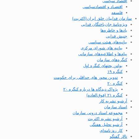
اقتصاد سیاسی
اقتصـاد و اقتصاد‌سیاسی
فلسفه
سازمان فداییان خلق ایران(اکثریت)
ویژه‌نامهٔ جان‌باختگان فدایی
یادها و خاطره‌ها
جنبش فدایی
بیانیه‌های هیئت سیاسی
بیانیه های شورای مرکزی
پیام‌ها و اطلاعیه‌های سازمانی
کنگره‌های سازمان
بولتن بحثهای کنگره اول
کنگره ۱۹
تدوین محور های حداقلی برای حکومت
کنگره ۲۰
پژواک دیدگاه ها درباره کنگره ۲۰
کنگره ۲۱ (فوق‌العاده)
آرشیو نشریه کار
اسناد سازمان
مجموعه اسناد درونی سازمان
آرشیو نشریه اکثریت
آرشیو تحلیل هفتگی
کار روزنامه‌ای
تالار گفتگو