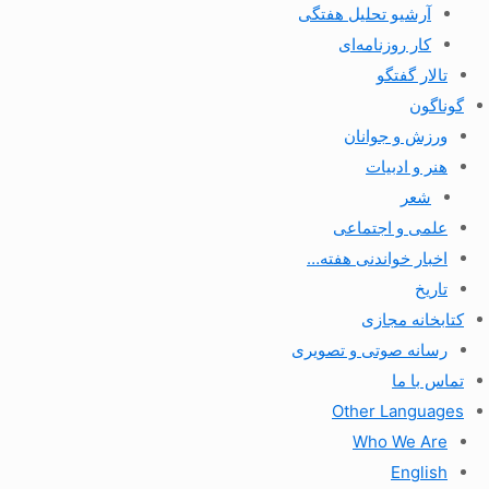
آرشیو تحلیل هفتگی
کار روزنامه‌ای
تالار گفتگو
گوناگون
ورزش و جوانان
هنر و ادبیات
شعر
علمی و اجتماعی
اخبار خواندنی هفته…
تاریخ
کتابخانه مجازی
رسانه صوتی و تصویری
تماس با ما
Other Languages
Who We Are
English