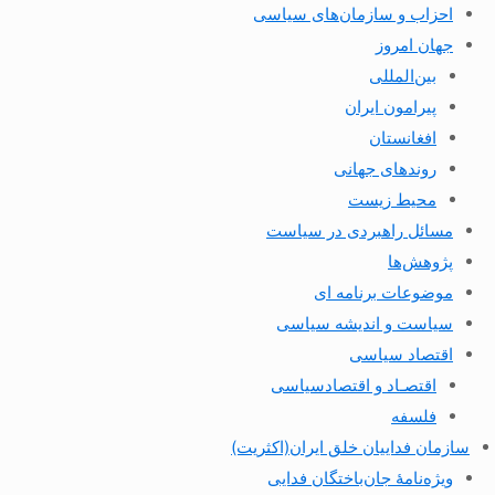
احزاب و سازمان‌های سیاسی
جهان امروز
بین‌المللی
پیرامون ایران
افغانستان
روندهای جهانی
محیط زیست
مسائل راهبردی در سیاست
پژوهش‌ها
موضوعات برنامه ای
سیاست و اندیشه سیاسی
اقتصاد سیاسی
اقتصـاد و اقتصاد‌سیاسی
فلسفه
سازمان فداییان خلق ایران(اکثریت)
ویژه‌نامهٔ جان‌باختگان فدایی