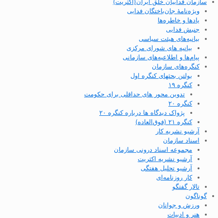
سازمان فداییان خلق ایران(اکثریت)
ویژه‌نامهٔ جان‌باختگان فدایی
یادها و خاطره‌ها
جنبش فدایی
بیانیه‌های هیئت سیاسی
بیانیه های شورای مرکزی
پیام‌ها و اطلاعیه‌های سازمانی
کنگره‌های سازمان
بولتن بحثهای کنگره اول
کنگره ۱۹
تدوین محور های حداقلی برای حکومت
کنگره ۲۰
پژواک دیدگاه ها درباره کنگره ۲۰
کنگره ۲۱ (فوق‌العاده)
آرشیو نشریه کار
اسناد سازمان
مجموعه اسناد درونی سازمان
آرشیو نشریه اکثریت
آرشیو تحلیل هفتگی
کار روزنامه‌ای
تالار گفتگو
گوناگون
ورزش و جوانان
هنر و ادبیات