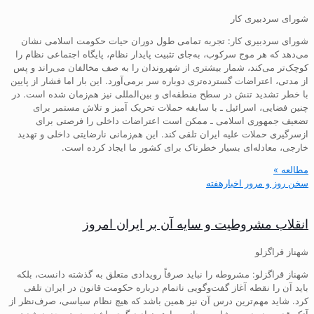
شورای سردبیری کار
شورای سردبیری کار: تجربه تمامی طول دوران حیات حکومت اسلامی نشان
می‌دهد که هر موج سرکوب، به‌جای تثبیت پایدار نظام، پایگاه اجتماعی نظام را
کوچک‌تر می‌کند، شمار بیشتری از شهروندان را به صف مخالفان می‌راند و پس
از مدتی، اعتراضات گسترده‌تری دوباره سر برمی‌آورد. این بار اما فشار از پایین
با خطر تشدید تنش در سطح منطقه‌ای و بین‌المللی نیز هم‌زمان شده است. در
چنین فضایی، اسرائیل ـ با سابقه حملات تحریک آمیز و تلاش مستمر برای
تضعیف جمهوری اسلامی ـ ممکن است اعتراضات داخلی را فرصتی برای
ازسرگیری حملات علیه ایران تلقی کند. این هم‌زمانی نارضایتی داخلی و تهدید
خارجی، معادله‌ای بسیار خطرناک برای کشور ما ایجاد کرده است.
مطالعه »
سخن روز و مرور اخبارهفته
انقلاب مشروطیت و سایه آن بر ایران امروز
شهناز قراگزلو
شهناز قراگزلو: مشروطه را نباید صرفاً رویدادی متعلق به گذشته دانست، بلکه
باید آن را نقطه آغاز گفت‌وگویی ناتمام درباره حکومت قانون در ایران تلقی
کرد. شاید مهم‌ترین درس آن نیز همین باشد که هیچ نظام سیاسی، صرف‌نظر از
آنکه قدرت در دست شاه، روحانیت یا هر نهاد دیگری باشد، بدون محدود شدن