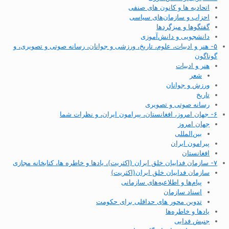
اتحادیه ها و کانون های صنفی
احزاب و سازمان‌های سیاسی
گفتگوها و میزگردها
دانشجویی و دانش‌آموزی
۵- هنر و ادبیات، علوم، تاریخ، ورزشی و جوانان، رسانه صوتی و تصویری، و
گوناگون
هنر و ادبیات
شعر
ورزش و جوانان
تاریخ
رسانه صوتی و تصویری
۶- جهان امروز، افغانستان، پیرامون ایران، و نظرات شما
جهان امروز
بین‌المللی
پیرامون ایران
افغانستان
۷- سازمان فداییان خلق ایران (اکثریت)، یادها و خاطره ها، کتابخانه مجازی
سازمان فداییان خلق ایران(اکثریت)
پیام‌ها و اطلاعیه‌های سازمانی
اسناد سازمان
تدوین محور های حداقلی برای حکومت
یادها و خاطره‌ها
جنبش فدایی