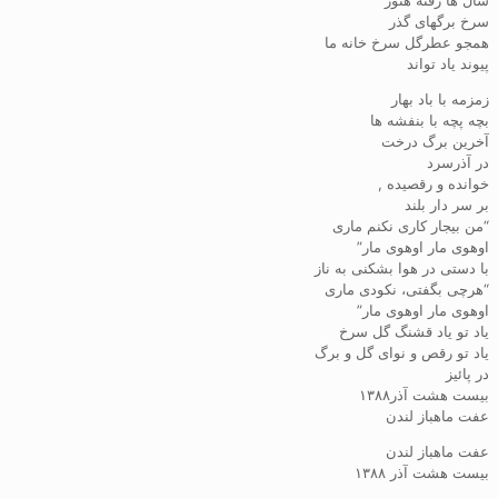
سال ها رفته هنور
سرخ برگهای گذر
همجو عطرگل سرخ خانه ما
پیوند یاد تواند
زمزمه با باد بهار
بچه پچه با بنفشه ها
آخرین برگ درخت
در آذرسرد
خوانده و رقصیده ,
بر سر دار بلند
“من بیجار کاری نکنم ماری
اوهوی مار اوهوی مار”
با دستی در هوا بشکنی به ناز
“هرچی بگفتی، نکودی ماری
اوهوی مار اوهوی مار”
یاد تو یاد قشنگ گل سرخ
یاد تو رقص و نوای گل و برگ
در پائیز
بیست هشت آذر۱۳۸۸
عفت ماهباز لندن
عفت ماهباز لندن
بیست هشت آذر ۱۳۸۸