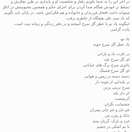
در آخر این را به شما بگویم رفتار و شخصیت او و پایداری بر طرز تفکرش و
تسلط بر خودش هنگام صدا کردن برای اجرای حکم و همچنین محبوبیتش در اتاق
میتواند باعث افتخار فرزندان و خانواده و هم فکرانش باشد. در پایان باید بگویم
که یاد سید علی هیچگاه از خاطرم نرفت.
اینگونه یاد تو با عطر گل سرخ آمیخته و در دفتر زندگی و زمانه ثبت است.
یادت گرامی.
یاد تو،
یاد عطر گل سرخ خونه
در غارت باد و بارانی
ای گل سرخ بلند
پائیزی سرخ برگ های خیابانی
ای گل سرخ قشنگ
دسته دسته در زمین و هوایی
بر بلندایی از چوبه دار
سرخ ترینی برتن
ان دار بلند
آذرشصت
چشمانت نگران
غم نان و غم جان پسران
بابک و بیژن من
خرد و نازک، گریان منند
با نم اشکی در چشم