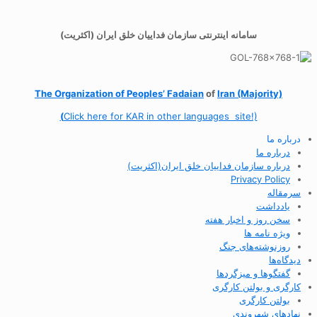
سامانه اینترنتی سازمان فداییان خلق ایران (اکثریت)
The Organization of
Peoples’ Fadaian
of
Iran (Majority)
(
Click here for KAR in other languages site!)
درباره ما
درباره ما
درباره سازمان فداییان خلق ایران(اکثریت)
Privacy Policy
سرمقاله
یادداشت
سخن روز و اخبار هفته
ویژه نامه ها
روزنوشته‌های جنگ
دیدگاه‌ها
گفتگوها و میزگردها
کارگری و بولتن کارگری
بولتن کارگری
نهادهای شهروندی