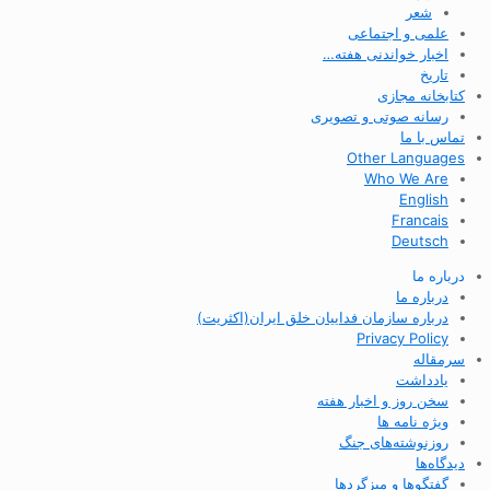
شعر
علمی و اجتماعی
اخبار خواندنی هفته…
تاریخ
کتابخانه مجازی
رسانه صوتی و تصویری
تماس با ما
Other Languages
Who We Are
English
Francais
Deutsch
درباره ما
درباره ما
درباره سازمان فداییان خلق ایران(اکثریت)
Privacy Policy
سرمقاله
یادداشت
سخن روز و اخبار هفته
ویژه نامه ها
روزنوشته‌های جنگ
دیدگاه‌ها
گفتگوها و میزگردها