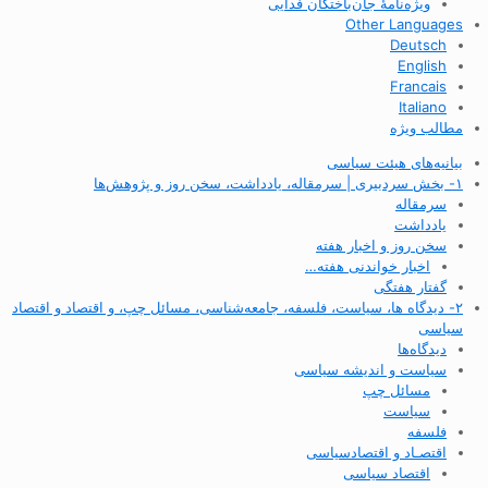
ویژه‌نامهٔ جان‌باختگان فدایی
Other Languages
Deutsch
English
Francais
Italiano
مطالب ویژه
بیانیه‌های هیئت سیاسی
۱- بخش سردبیری | سرمقاله، یادداشت، سخن روز و پژوهش‌ها
سرمقاله
یادداشت
سخن روز و اخبار هفته
اخبار خواندنی هفته…
گفتار هفتگی
۲- دیدگاه ها، سیاست، فلسفه، جامعه‌شناسی، مسائل چپ، و اقتصاد و اقتصاد
سیاسی
دیدگاه‌ها
سیاست و اندیشه سیاسی
مسائل چپ
سیاست
فلسفه
اقتصـاد و اقتصاد‌سیاسی
اقتصاد سیاسی