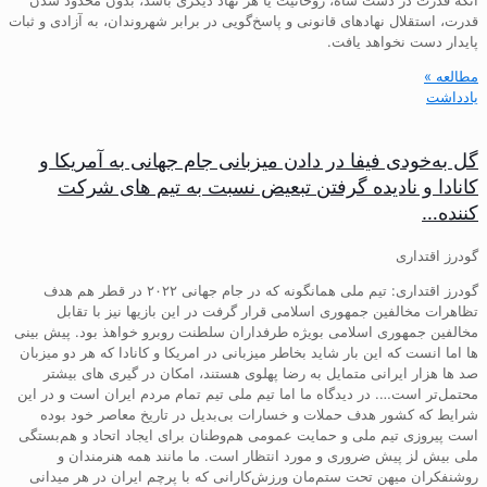
قدرت، استقلال نهادهای قانونی و پاسخ‌گویی در برابر شهروندان، به آزادی و ثبات
پایدار دست نخواهد یافت.
مطالعه »
یادداشت
گل به‌خودی فیفا در دادن میزبانی جام جهانی به آمریکا و
کانادا و نادیده گرفتن تبعیض نسبت به تیم های شرکت
کننده…
گودرز اقتداری
گودرز اقتداری: تیم ملی همانگونه که در جام جهانی ۲۰۲۲ در قطر هم هدف
تظاهرات مخالفین جمهوری اسلامی قرار گرفت در این بازیها نیز با تقابل
مخالفین جمهوری اسلامی بویژه طرفداران سلطنت روبرو خواهذ بود. پیش بینی
ها اما انست که این بار شاید بخاطر میزبانی در امریکا و کانادا که هر دو میزبان
صد ها هزار ایرانی متمایل به رضا پهلوی هستند، امکان در گیری های بیشتر
محتمل‌تر است…. در دیدگاه ما اما تیم ملی تیم تمام مردم ایران است و در این
شرایط که کشور هدف حملات و خسارات بی‌بدیل در تاریخ معاصر خود بوده
است پیروزی تیم ملی و حمایت عمومی هم‌وطنان برای ایجاد اتحاد و هم‌بستگی
ملی بیش لز پیش ضروری و مورد انتظار است. ما مانند همه هنرمندان و
روشنفکران میهن تحت ستم‌مان ورزش‌کارانی که با پرچم ایران در هر میدانی