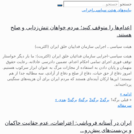
جستجو
بیانیه‌های هیئت‌ سیاسی‌ـ‌اجرایی
اعدام‌ها را متوقف کنید؛ مردم خواهان تنش‌زدایی و صلح
هستند.
هیئت سیاسی ـ اجرایی سازمان فداییان خلق ایران (اکثریت)
هیئت سیاسی-اجرایی سازمان فدائیان خلق ایران (اکثریت): ما بار دیگر خواستار
توقف فوری اجرای تمامی احکام اعدام، تضمین دادرسی عادلانه، رعایت حقوق
متهمان و پایان دادن به استفاده از مجازات مرگ به عنوان ابزار سرکوب هستیم.
امروز دفاع از حق حیات، دفاع از صلح و دفاع از آزادی، سه مطالبه جدا از هم
نیستند؛ این‌ها ارکان آینده‌ای هستند که مردم ایران برای آن هزینه‌های سنگینی
پرداخته‌اند.
ادامه »
« قبلی
برگه
1
برگه
2
برگه
3
برگه
4
برگه
5
بعدی »
سرمقاله
ایران در آستانه فروپاشی: اعتراضات، عدم حقانیت حاکمان
و بن‌بست‌های پیش‌رو…