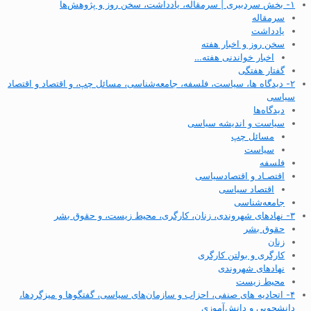
۱- بخش سردبیری | سرمقاله، یادداشت، سخن روز و پژوهش‌ها
سرمقاله
یادداشت
سخن روز و اخبار هفته
اخبار خواندنی هفته…
گفتار هفتگی
۲- دیدگاه ها، سیاست، فلسفه، جامعه‌شناسی، مسائل چپ، و اقتصاد و اقتصاد
سیاسی
دیدگاه‌ها
سیاست و اندیشه سیاسی
مسائل چپ
سیاست
فلسفه
اقتصـاد و اقتصاد‌سیاسی
اقتصاد سیاسی
جامعه‌شناسی
۳- نهادهای شهروندی، زنان، کارگری، محیط زیست، و حقوق بشر
حقوق بشر
زنان
کارگری و بولتن کارگری
نهادهای شهروندی
محیط زیست
۴- اتحادیه های صنفی، احزاب و سازمان‌های سیاسی، گفتگوها و میزگردها،
دانشجویی و دانش‌آموزی