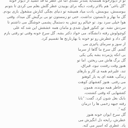
تو از دیوارخونه همسایه بلندتر نشدی اما گل عطر ما قد کشید از دیوار خونه
“گل باغی” هم بالاتر رفت، دیگه برای بوییدن عطر گلش بغلم می کردی تا بتونم
ببوسمش، ببویمش. یادت میاد همیشه تو دنیای بچگی کنارش مشغول بازی بودم.
گل ما بهار و تابستون نداشت. حتی تو زمستون تو بی برگیش گل میداد. وقتی
هوا خیلی سرد بود. تو خیالم رو تنش یه دستمال پشمی خوشگل می ذاشتم تا
سردش نشه. تو. کنکور قبول شدی و مامان همه عشقش این شد که علی
کوچولوش رفته دانشگاه. می خواد دکتر بشه. گل سرخ خونه وقتی تو رفتی بازم
گل داد و عطرش رو تو خونه با بهارنارنج ها تقسیم کرد.
از سوز و سرمای پائیزی می
گفتم. گل سرخ ما گاها از سرما
بی انکه پژمرده بشه یکی یکی
گل برگ هاش می ریختن. اما تو
هنوز وقت رفتنت نبود، قبراق،
تند، علیرغم همه ی کار و بارهای
زندگی، هفته ای یه بار کوهتو
می رفتی. هنوز کفشهای کوهت
در خاطر همه مونده، همون
کفشهایی که وقتی کشتنت،
بابک بغل شون کرد. گفت: “بابا
رفته جبهه زخمی ها را درمان
کنه “.
گل سرخ ایوان خونه هنوز
عطرش، رایحه دل انگیزش می
یاد. عطری که اسیر می کنه.