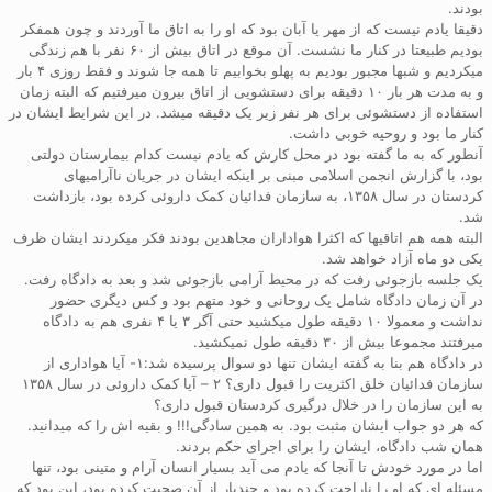
بودند.
دقیقا یادم نیست که از مهر یا آبان بود که او را به اتاق ما آوردند و چون همفکر
بودیم طبیعتا در کنار ما نشست. آن موقع در اتاق بیش از ۶۰ نفر با هم زندگی
میکردیم و شبها مجبور بودیم به پهلو بخوابیم تا همه جا شوند و فقط روزی ۴ بار
و به مدت هر بار ۱۰ دقیقه برای دستشویی از اتاق بیرون میرفتیم که البته زمان
استفاده از دستشوئی برای هر نفر زیر یک دقیقه میشد. در این شرایط ایشان در
کنار ما بود و روحیه خوبی داشت.
آنطور که به ما گفته بود در محل کارش که یادم نیست کدام بیمارستان دولتی
بود، با گزارش انجمن اسلامی مبنی بر اینکه ایشان در جریان ناآرامیهای
کردستان در سال ۱۳۵۸، به سازمان فدائیان کمک داروئی کرده بود، بازداشت
شد.
البته همه هم اتاقیها که اکثرا هواداران مجاهدین بودند فکر میکردند ایشان ظرف
یکی دو ماه آزاد خواهد شد.
یک جلسه بازجوئی رفت که در محیط آرامی بازجوئی شد و بعد به دادگاه رفت.
در آن زمان دادگاه شامل یک روحانی و خود متهم بود و کس دیگری حضور
نداشت و معمولا ۱۰ دقیقه طول میکشید حتی آگر ۳ یا ۴ نفری هم به دادگاه
میرفتند مجموعا بیش از ۳۰ دقیقه طول نمیکشید.
در دادگاه هم بنا به گفته ایشان تنها دو سوال پرسیده شد:۱- آیا هواداری از
سازمان فدائیان خلق اکثریت را قبول داری؟ ۲ – آیا کمک داروئی در سال ۱۳۵۸
به این سازمان را در خلال درگیری کردستان قبول داری؟
که هر دو جواب ایشان مثبت بود. به همین سادگی!!! و بقیه اش را که میدانید.
همان شب دادگاه، ایشان را برای اجرای حکم بردند.
اما در مورد خودش تا آنجا که یادم می آید بسیار انسان آرام و متینی بود، تنها
مسئله ای که او را ناراحت کرده بود و چندبار از آن صحبت کرده بود، این بود که