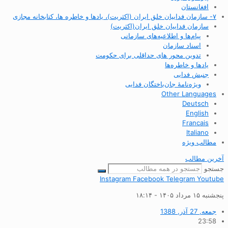
افغانستان
۷- سازمان فداییان خلق ایران (اکثریت)، یادها و خاطره ها، کتابخانه مجازی
سازمان فداییان خلق ایران(اکثریت)
پیام‌ها و اطلاعیه‌های سازمانی
اسناد سازمان
تدوین محور های حداقلی برای حکومت
یادها و خاطره‌ها
جنبش فدایی
ویژه‌نامهٔ جان‌باختگان فدایی
Other Languages
Deutsch
English
Francais
Italiano
مطالب ویژه
آخرین مطالب
جستجو
Instagram
Facebook
Telegram
Youtube
پنجشنبه ۱۵ مرداد ۱۴۰۵ - ۱۸:۱۴
جمعه, 27 آذر, 1388
23:58