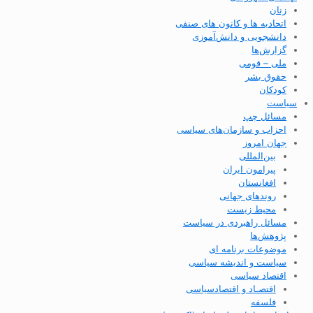
زنان
اتحادیه ها و کانون های صنفی
دانشجویی و دانش‌آموزی
گزارش‌ها
ملی – قومی
حقوق بشر
کودکان
سیاست
مسائل چپ
احزاب و سازمان‌های سیاسی
جهان امروز
بین‌المللی
پیرامون ایران
افغانستان
روندهای جهانی
محیط زیست
مسائل راهبردی در سیاست
پژوهش‌ها
موضوعات برنامه ای
سیاست و اندیشه سیاسی
اقتصاد سیاسی
اقتصـاد و اقتصاد‌سیاسی
فلسفه