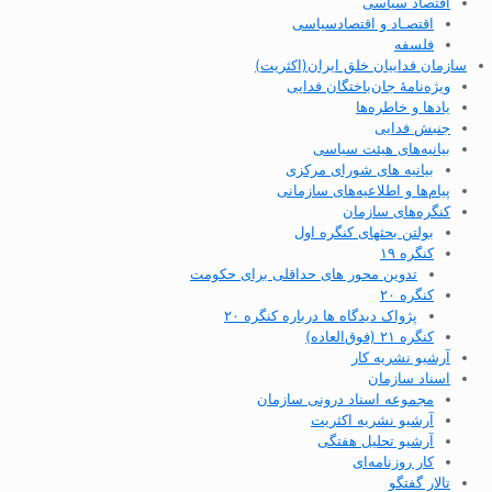
اقتصاد سیاسی
اقتصـاد و اقتصاد‌سیاسی
فلسفه
سازمان فداییان خلق ایران(اکثریت)
ویژه‌نامهٔ جان‌باختگان فدایی
یادها و خاطره‌ها
جنبش فدایی
بیانیه‌های هیئت سیاسی
بیانیه های شورای مرکزی
پیام‌ها و اطلاعیه‌های سازمانی
کنگره‌های سازمان
بولتن بحثهای کنگره اول
کنگره ۱۹
تدوین محور های حداقلی برای حکومت
کنگره ۲۰
پژواک دیدگاه ها درباره کنگره ۲۰
کنگره ۲۱ (فوق‌العاده)
آرشیو نشریه کار
اسناد سازمان
مجموعه اسناد درونی سازمان
آرشیو نشریه اکثریت
آرشیو تحلیل هفتگی
کار روزنامه‌ای
تالار گفتگو