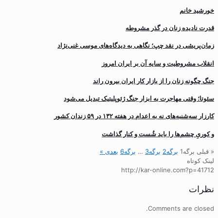
خورشید خانم
قدرت نادیده زنان در گذر مشروطه
زمان‌پریشی در نقد چپ؛ نگاهی به دیدگاه‌های موسی غنی‌نژاد
انقلاب مشروطیت و سایه آن بر ایران امروز
جنگ چگونه زنان را از بازار کار ایران بیرون راند
سئوتا؛ وقتی مهاجرت به ابزار جنگ ژئوپلیتیک تبدیل می‌شود
کارزار سه‌شنبه‌های نه به اعدام در هفته ۱۳۲ در ۵۹ زندان کشور
و کوریِ چشم‌ها را باید شُست و کنار گذاشت
« قبلی
برگه
1
برگه
2
برگه
3
…
برگه
6
بعدی »
لینک کوتاه
http://kar-online.com?p=41712
نظرات
Comments are closed.