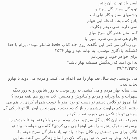
اسیر یاد تو. در ان پائیز.
تو و گل سرخ، گل سرخ و
چشمهای سبز و گاه نیلی ات.
پائیز که میشه لحظه ایی تنهام
نمی ذاره. نمی دونم چکارت
کنم، مثل عطر گل سرخ میای
جلوم هی سبز می شی. سبز. با
من زندگی می کنی این نگاهت روی جلد کتاب حافظ شاملو مونده. برام با خط
قشنگت یادگاری نوشتی: به بهانه عید و بهار ۲۵۳۶
برای خواهر خوب و مهربانم
به این امید که زندگیش همیشه بهار باشد”
۲۹/۱۲/۲۵۳۵
می دونستی چند سال بعد بهار را هم اعدام می کنند. و مردم می دوند تا بهارو
نجات بدن.
سی ساله بهار مردم و می کشند، یه روز تویی، یه روز شاپور، و یه روز دیگه
سهراب و ندا وترانه و مریم و کیانوش و محسن. لابد یه روز هم بقیه مردم!؟
اما امروز تو کلاس دستم تو دست تو بود. منو با خودت همراه کردی. با هم می
رفتیم. اشکم دراومد، چشمم رو باز کردم دیدم جلوی پنجره اون بالا تو تاریکی گل
سرخی تو باد تکون می خوره، تعجب کردم.
هیچوقت تو اون کلاس گل سرخ و ندیده بودم. چقدر بالا رفته بود تا خودش را
برسونه به نوک پنجره. راستی اونجا چی می کردی؟ گله می خواست بیاد تو
انگار، برای من دستش رو تکان میداد. یاد تو، یاد عطر گل سرخ خونه ما.
چند وقت پیش یه همرات تو اوین که الان در المان زندگی می کنه نامه ایی