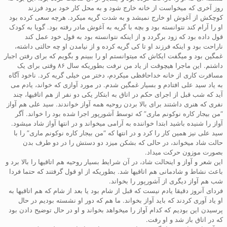
روز آخری که میخواست از خانه خارج شود و به محل کار خود برود فرزند
کوچکش از آغوش او خارج نمیشد و به شدت گریه میکرد. هرچه سعی کرده بود
او را آرام کند نتوانسته بود و بچه با گریه به آغوش مادر رفته بود. گویا به کودک
قول داده بود که زود برگردد و از اینکه نتوانسته بود به قول خود عمل کند
ناراحت بود و اینکه فرزند او تا کی گریه کرده و از نیامدن او چه حالتی داشته،
غمگین بود و میگفت ایکاش که میتوانستم او را ببینم و بگویم که برای رفتن اجبار
داشتم. این ماجرا هیچوقت از یاد من نرفت بطوریکه سال ۸۶ وقتی برای یک
مسافرت کاری از خانه خداحافظی میکردم، دختر من خیلی گریه کرد. ناخود آگاه
به یاد سید علی افتادم و بسیار غمگین شدم. در مورد آوازی که خواند، یادم می
آید که شب قبل از اجرای حکم در اتاق به ابتکار یکی دو نفر از هم اتاقیها، چند
نفری که هنری داشتند برای بالا بردن روحیه همه آواز خواندند. سید علی هم آواز
“من بیجار کاره نوکونم ماری” که توسط آشورپور اجرا شده بود را خواند. آگر
آواز را شنیده باشید ابتدا خواننده به آرامی میخواند و در انتها آواز شاد میشود.
سید علی نیز همین کار را کرد و در انتها که “من بیجار کاره نوکونم ماری” را با
حالت شاد میخواند، در حالی که بشکن میزد دو دستش را در دو طرف بدن
بصورت موزون حرکت میداد.
این شعر و آواز و اینحالت شاد، در آن شرایط بسیار روحیه هم اتاقیها را بالا برد و
باعث نشاط و شادمانی هم اتاقیها شد. بطوریکه از او قول گرفتند که حتما فردا
شب هم آواز دیگری از آشورپور را بخواند.
فردای آنروز دقیقا یادم نیست که قبل از شام بود یا بعد از شام که هم اتاقیها به
او یاد آوری کردند که باید آواز بخواند. ما هم که دور او نشسته بودیم در حال
پرسیدن این بودیم که کدام آواز را میخواهد بخواند و او در حال توضیح دادن بود
که در اتاق باز شد و او رفت.