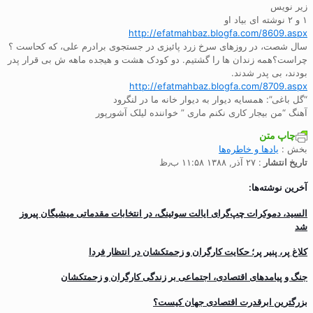
زیر نویس
۱ و ۲ نوشته ای بیاد او
http://efatmahbaz.blogfa.com/8609.aspx
سال شصت، در روزهای سرخ زرد پائیزی در جستجوی برادرم علی، که کحاست ؟
چراست؟همه زندان ها را گشتیم. دو کودک هشت و هیجده ماهه ش بی قرار پدر
بودند، بی پدر شدند.
http://efatmahbaz.blogfa.com/8709.aspx
“گل باغی”: همسایه دیوار به دیوار خانه ما در لنگرود
آهنگ “من بیجار کاری نکنم ماری ” خواننده لیلک آشورپور
چاپ متن
بخش :
یادها و خاطره‌ها
تاریخ انتشار
: ۲۷ آذر, ۱۳۸۸ ۱۱:۵۸ ب٫ظ
آخرین نوشته‌ها:
السید، دموکرات چپ‌گرای ایالت سوئینگ، در انتخابات مقدماتی میشیگان پیروز
شد
کلاغ پر، پنیر پر؛ حکایت کارگران و زحمتکشان در انتظار فردا
جنگ و پیامدهای اقتصادی، اجتماعی بر زندگی کارگران و زحمتکشان
بزرگترین ابرقدرت اقتصادی جهان کیست؟