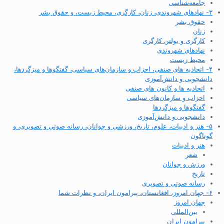
جامعه‌شناسی
۳- نهادهای شهروندی، زنان، کارگری، محیط زیست، و حقوق بشر
حقوق بشر
زنان
کارگری و بولتن کارگری
نهادهای شهروندی
محیط زیست
۴- اتحادیه های صنفی، احزاب و سازمان‌های سیاسی، گفتگوها و میزگردها،
دانشجویی و دانش‌آموزی
اتحادیه ها و کانون های صنفی
احزاب و سازمان‌های سیاسی
گفتگوها و میزگردها
دانشجویی و دانش‌آموزی
۵- هنر و ادبیات، علوم، تاریخ، ورزشی و جوانان، رسانه صوتی و تصویری، و
گوناگون
هنر و ادبیات
شعر
ورزش و جوانان
تاریخ
رسانه صوتی و تصویری
۶- جهان امروز، افغانستان، پیرامون ایران، و نظرات شما
جهان امروز
بین‌المللی
پیرامون ایران