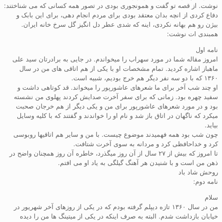
نوشت. از قصه تو گفت و همونجوری بودی در تصور همه کسانی که می شناختند:
دفاع کردی از انچه بدان معتقد بودی برای مردم انجام دهی، برای این بابک و
بیژن رو هم بهانه نکردی، اینه که شدی عطر دل انگیز گل سرخ خانه ایران.
همبندی ات نوشت:
نامه اول
امروز مقاله شما در مورد سهراب را میخواندم. در جایی به برادرتان سید علی
ماهباز اشاره کردید. تمام مشخصات او با یکی از هم اتاقی های من در سال
۱۳۶۰ که با دو سه نفر دیگر هم خرج بودیم، شبیه است.
او چند شب آخر برای ما شعرهای عاشورپور را میخواند. قد کوتاهی داشت و
سفید چهره بود. زمانی که برای سفر آخرت صدایش کردند پهلوی من نشسته
بود و در مورد شعرهای عاشورپور برای من و یکی دیگر از هم خرجان صحبت
میکرد که ناگهان در اتاق باز شد و نام او را خواندند و گفتند که با کلیه وسایل
بیاید.
چون شب بود همه فهمیدند موضوع چیست. با من و سایر هم اتاقیها روبوسی
کرد و خداحافظی کرد و مردانه به سوی آخرت شتافت.
تا امروز که بیش از ۲۷ سال از آن روز میگذرد، خاطره آن روز همچنان واضح در
ذهن من است و با شنیدن هر آهنگ گیلگی به یاد او می افتم.
روحش شاد باد
نامه دوم:
سلام
من در سال ۱۳۶۰ تازه دیپلم گرفته بودم که در یکی از روزهای آخر شهریور در
خیابان بازداشت شدم. البته به صرف اینکه در یکی از میتینگ ها من را دیده