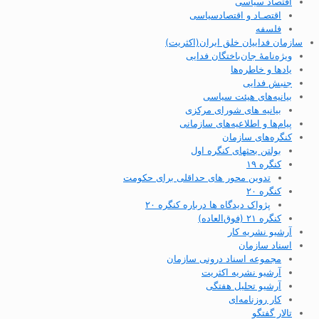
اقتصاد سیاسی
اقتصـاد و اقتصاد‌سیاسی
فلسفه
سازمان فداییان خلق ایران(اکثریت)
ویژه‌نامهٔ جان‌باختگان فدایی
یادها و خاطره‌ها
جنبش فدایی
بیانیه‌های هیئت سیاسی
بیانیه های شورای مرکزی
پیام‌ها و اطلاعیه‌های سازمانی
کنگره‌های سازمان
بولتن بحثهای کنگره اول
کنگره ۱۹
تدوین محور های حداقلی برای حکومت
کنگره ۲۰
پژواک دیدگاه ها درباره کنگره ۲۰
کنگره ۲۱ (فوق‌العاده)
آرشیو نشریه کار
اسناد سازمان
مجموعه اسناد درونی سازمان
آرشیو نشریه اکثریت
آرشیو تحلیل هفتگی
کار روزنامه‌ای
تالار گفتگو