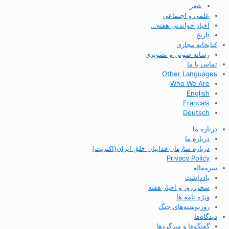
شعر
علمی و اجتماعی
اخبار خواندنی هفته…
تاریخ
کتابخانه مجازی
رسانه صوتی و تصویری
تماس با ما
Other Languages
Who We Are
English
Francais
Deutsch
درباره ما
درباره ما
درباره سازمان فداییان خلق ایران(اکثریت)
Privacy Policy
سرمقاله
یادداشت
سخن روز و اخبار هفته
ویژه نامه ها
روزنوشته‌های جنگ
دیدگاه‌ها
گفتگوها و میزگردها