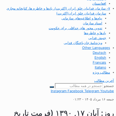
افغانستان
۷- سازمان فداییان خلق ایران (اکثریت)، یادها و خاطره ها، کتابخانه مجازی
سازمان فداییان خلق ایران(اکثریت)
پیام‌ها و اطلاعیه‌های سازمانی
اسناد سازمان
تدوین محور های حداقلی برای حکومت
یادها و خاطره‌ها
جنبش فدایی
ویژه‌نامهٔ جان‌باختگان فدایی
Other Languages
Deutsch
English
Francais
Italiano
مطالب ویژه
آخرین مطالب
جستجو
Instagram
Facebook
Telegram
Youtube
جمعه ۱۶ مرداد ۱۴۰۵ - ۰۱:۲۳
روز: آبان ۱۷, ۱۳۹۰ (فرمت تاریخ