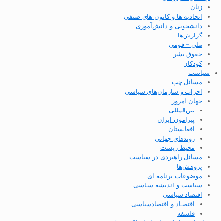
زنان
اتحادیه ها و کانون های صنفی
دانشجویی و دانش‌آموزی
گزارش‌ها
ملی – قومی
حقوق بشر
کودکان
سیاست
مسائل چپ
احزاب و سازمان‌های سیاسی
جهان امروز
بین‌المللی
پیرامون ایران
افغانستان
روندهای جهانی
محیط زیست
مسائل راهبردی در سیاست
پژوهش‌ها
موضوعات برنامه ای
سیاست و اندیشه سیاسی
اقتصاد سیاسی
اقتصـاد و اقتصاد‌سیاسی
فلسفه