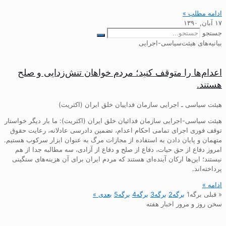
ادامه مطلب »
۱۷ آبان, ۱۳۹۰
جستجو
بیانیه‌های هیئت‌سیاسی-اجرایی
اعدام‌ها را متوقف کنید؛ مردم خواهان تنش‌زدایی و صلح
هستند.
هیئت سیاسی ـ اجرایی سازمان فداییان خلق ایران (اکثریت)
هیئت سیاسی-اجرایی سازمان فدائیان خلق ایران (اکثریت): ما بار دیگر خواستار
توقف فوری اجرای تمامی احکام اعدام، تضمین دادرسی عادلانه، رعایت حقوق
متهمان و پایان دادن به استفاده از مجازات مرگ به عنوان ابزار سرکوب هستیم.
امروز دفاع از حق حیات، دفاع از صلح و دفاع از آزادی، سه مطالبه جدا از هم
نیستند؛ این‌ها ارکان آینده‌ای هستند که مردم ایران برای آن هزینه‌های سنگینی
پرداخته‌اند.
ادامه »
« قبلی
برگه
1
برگه
2
برگه
3
برگه
4
برگه
5
بعدی »
سخن روز و مرور اخبار هفته