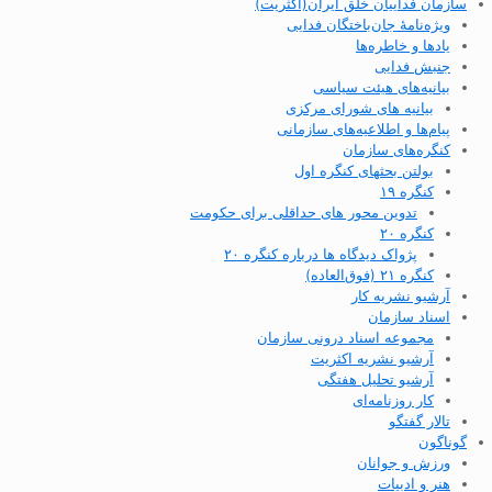
سازمان فداییان خلق ایران(اکثریت)
ویژه‌نامهٔ جان‌باختگان فدایی
یادها و خاطره‌ها
جنبش فدایی
بیانیه‌های هیئت سیاسی
بیانیه های شورای مرکزی
پیام‌ها و اطلاعیه‌های سازمانی
کنگره‌های سازمان
بولتن بحثهای کنگره اول
کنگره ۱۹
تدوین محور های حداقلی برای حکومت
کنگره ۲۰
پژواک دیدگاه ها درباره کنگره ۲۰
کنگره ۲۱ (فوق‌العاده)
آرشیو نشریه کار
اسناد سازمان
مجموعه اسناد درونی سازمان
آرشیو نشریه اکثریت
آرشیو تحلیل هفتگی
کار روزنامه‌ای
تالار گفتگو
گوناگون
ورزش و جوانان
هنر و ادبیات