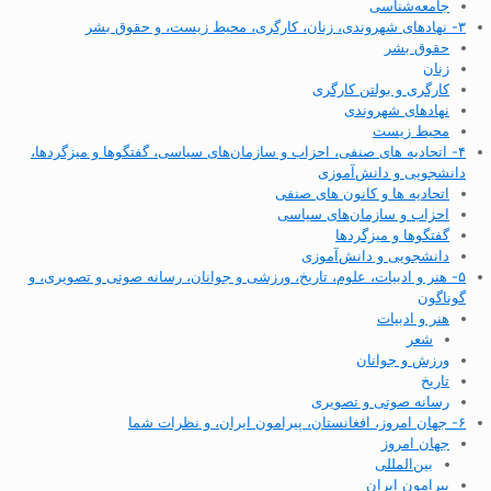
جامعه‌شناسی
۳- نهادهای شهروندی، زنان، کارگری، محیط زیست، و حقوق بشر
حقوق بشر
زنان
کارگری و بولتن کارگری
نهادهای شهروندی
محیط زیست
۴- اتحادیه های صنفی، احزاب و سازمان‌های سیاسی، گفتگوها و میزگردها،
دانشجویی و دانش‌آموزی
اتحادیه ها و کانون های صنفی
احزاب و سازمان‌های سیاسی
گفتگوها و میزگردها
دانشجویی و دانش‌آموزی
۵- هنر و ادبیات، علوم، تاریخ، ورزشی و جوانان، رسانه صوتی و تصویری، و
گوناگون
هنر و ادبیات
شعر
ورزش و جوانان
تاریخ
رسانه صوتی و تصویری
۶- جهان امروز، افغانستان، پیرامون ایران، و نظرات شما
جهان امروز
بین‌المللی
پیرامون ایران