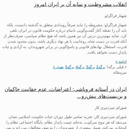
انقلاب مشروطیت و سایه آن بر ایران امروز
شهناز قراگزلو
شهناز قراگزلو: مشروطه را نباید صرفاً رویدادی متعلق به گذشته دانست، بلکه
باید آن را نقطه آغاز گفت‌وگویی ناتمام درباره حکومت قانون در ایران تلقی
کرد. شاید مهم‌ترین درس آن نیز همین باشد که هیچ نظام سیاسی، صرف‌نظر از
آنکه قدرت در دست شاه، روحانیت یا هر نهاد دیگری باشد، بدون محدود شدن
قدرت، استقلال نهادهای قانونی و پاسخ‌گویی در برابر شهروندان، به آزادی و ثبات
پایدار دست نخواهد یافت.
ادامه »
« قبلی
برگه
1
برگه
2
برگه
3
برگه
4
برگه
5
بعدی »
سرمقاله
ایران در آستانه فروپاشی: اعتراضات، عدم حقانیت حاکمان
و بن‌بست‌های پیش‌رو…
شورای سردبیری کار
شورای سردبیری کار: تجربه تمامی طول دوران حیات حکومت اسلامی نشان
می‌دهد که هر موج سرکوب، به‌جای تثبیت پایدار نظام، پایگاه اجتماعی نظام را
کوچک‌تر می‌کند، شمار بیشتری از شهروندان را به صف مخالفان می‌راند و پس