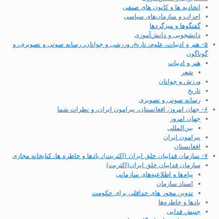
اتحادیه ها و کانون های صنفی
احزاب و سازمان‌های سیاسی
گفتگوها و میزگردها
دانشجویی و دانش‌آموزی
۵- هنر و ادبیات، علوم، تاریخ، ورزشی و جوانان، رسانه صوتی و تصویری، و
گوناگون
هنر و ادبیات
شعر
ورزش و جوانان
تاریخ
رسانه صوتی و تصویری
۶- جهان امروز، افغانستان، پیرامون ایران، و نظرات شما
جهان امروز
بین‌المللی
پیرامون ایران
افغانستان
۷- سازمان فداییان خلق ایران (اکثریت)، یادها و خاطره ها، کتابخانه مجازی
سازمان فداییان خلق ایران(اکثریت)
پیام‌ها و اطلاعیه‌های سازمانی
اسناد سازمان
تدوین محور های حداقلی برای حکومت
یادها و خاطره‌ها
جنبش فدایی