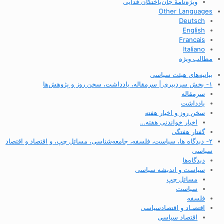
ویژه‌نامهٔ جان‌باختگان فدایی
Other Languages
Deutsch
English
Francais
Italiano
مطالب ویژه
بیانیه‌های هیئت سیاسی
۱- بخش سردبیری | سرمقاله، یادداشت، سخن روز و پژوهش‌ها
سرمقاله
یادداشت
سخن روز و اخبار هفته
اخبار خواندنی هفته…
گفتار هفتگی
۲- دیدگاه ها، سیاست، فلسفه، جامعه‌شناسی، مسائل چپ، و اقتصاد و اقتصاد
سیاسی
دیدگاه‌ها
سیاست و اندیشه سیاسی
مسائل چپ
سیاست
فلسفه
اقتصـاد و اقتصاد‌سیاسی
اقتصاد سیاسی