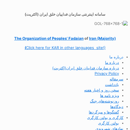
سامانه اینترنتی سازمان فداییان خلق ایران (اکثریت)
The Organization of
Peoples’ Fadaian
of
Iran (Majority)
(
Click here for KAR in other languages site!)
درباره ما
درباره ما
درباره سازمان فداییان خلق ایران(اکثریت)
Privacy Policy
سرمقاله
یادداشت
سخن روز و اخبار هفته
ویژه نامه ها
روزنوشته‌های جنگ
دیدگاه‌ها
گفتگوها و میزگردها
کارگری و بولتن کارگری
بولتن کارگری
نهادهای شهروندی