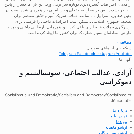
از مدتی، اعتراضات گسترده‌تری دوباره سر برمی‌آورد. این بار اما فشار از پایین
با خطر تشدید تنش در سطح منطقه‌ای و بین‌المللی نیز هم‌زمان شده است. در
چنین فضایی، اسرائیل ـ با سابقه حملات تحریک آمیز و تلاش مستمر برای
تضعیف جمهوری اسلامی ـ ممکن است اعتراضات داخلی را فرصتی برای
ازسرگیری حملات علیه ایران تلقی کند. این هم‌زمانی نارضایتی داخلی و تهدید
خارجی، معادله‌ای بسیار خطرناک برای کشور ما ایجاد کرده است.
مطالعه »
شبکه های اجتماعی سازمان
Telegram
Facebook
Instagram
Youtube
آگهی ها
آزادی، عدالت اجتماعی، سوسیالیسم و
دموکراسی
Sozialismus und Demokratie/Socialism and Democracy/Socialisme et
démocratie
درباره ما
تماس با ما
پیوندها
آرشیو ماهیانه
آرشیو نویسندگان