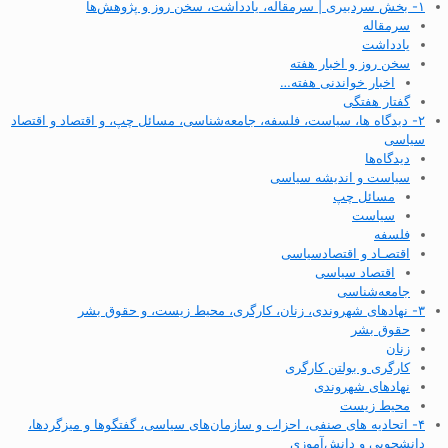
۱- بخش سردبیری | سرمقاله، یادداشت، سخن روز و پژوهش‌ها
سرمقاله
یادداشت
سخن روز و اخبار هفته
اخبار خواندنی هفته…
گفتار هفتگی
۲- دیدگاه ها، سیاست، فلسفه، جامعه‌شناسی، مسائل چپ، و اقتصاد و اقتصاد
سیاسی
دیدگاه‌ها
سیاست و اندیشه سیاسی
مسائل چپ
سیاست
فلسفه
اقتصـاد و اقتصاد‌سیاسی
اقتصاد سیاسی
جامعه‌شناسی
۳- نهادهای شهروندی، زنان، کارگری، محیط زیست، و حقوق بشر
حقوق بشر
زنان
کارگری و بولتن کارگری
نهادهای شهروندی
محیط زیست
۴- اتحادیه های صنفی، احزاب و سازمان‌های سیاسی، گفتگوها و میزگردها،
دانشجویی و دانش‌آموزی