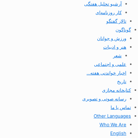
آرشیو تحلیل هفتگی
کار روزنامه‌ای
تالار گفتگو
گوناگون
ورزش و جوانان
هنر و ادبیات
شعر
علمی و اجتماعی
اخبار خواندنی هفته…
تاریخ
کتابخانه مجازی
رسانه صوتی و تصویری
تماس با ما
Other Languages
Who We Are
English