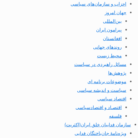
احزاب و سازمان‌های سیاسی
جهان امروز
بین‌المللی
پیرامون ایران
افغانستان
روندهای جهانی
محیط زیست
مسائل راهبردی در سیاست
پژوهش‌ها
موضوعات برنامه ای
سیاست و اندیشه سیاسی
اقتصاد سیاسی
اقتصـاد و اقتصاد‌سیاسی
فلسفه
سازمان فداییان خلق ایران(اکثریت)
ویژه‌نامهٔ جان‌باختگان فدایی