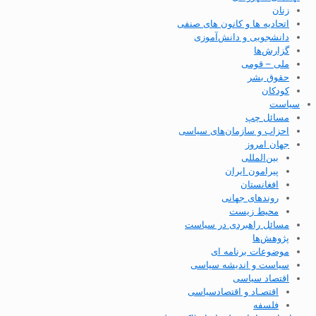
زنان
اتحادیه ها و کانون های صنفی
دانشجویی و دانش‌آموزی
گزارش‌ها
ملی – قومی
حقوق بشر
کودکان
سیاست
مسائل چپ
احزاب و سازمان‌های سیاسی
جهان امروز
بین‌المللی
پیرامون ایران
افغانستان
روندهای جهانی
محیط زیست
مسائل راهبردی در سیاست
پژوهش‌ها
موضوعات برنامه ای
سیاست و اندیشه سیاسی
اقتصاد سیاسی
اقتصـاد و اقتصاد‌سیاسی
فلسفه