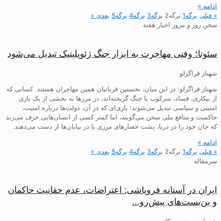
ادامه »
« قبلی
برگه
1
برگه
2
برگه
3
برگه
4
برگه
5
بعدی »
سخن روز و مرور اخبار هفته
سئوتا؛ وقتی مهاجرت به ابزار جنگ ژئوپلیتیک تبدیل می‌شود
شهناز قراگزلو
شهناز قراگزلو: در این میان، نخستین قربانیان همین مهاجران هستند. کسانی که
از بیکاری، فساد، سرکوب یا جنگ گریخته‌اند، در مرزها به بخشی از یک بازی
امنیتی و سیاسی تبدیل می‌شوند؛ بازی‌ای که در آن، دولت‌ها درباره امنیت،
حاکمیت و منافع ملی سخن می‌گویند، اما کمتر کسی از انسان‌هایی حرف می‌زند
که جان خود را در دریا، پشت حصارهای مرزی یا در بیابان‌ها از دست می‌دهند.
ادامه »
« قبلی
برگه
1
برگه
2
برگه
3
برگه
4
برگه
5
بعدی »
سرمقاله
ایران در آستانه فروپاشی: اعتراضات، عدم حقانیت حاکمان
و بن‌بست‌های پیش‌رو…
شورای سردبیری کار