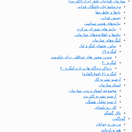
سازمان فداییان خلق ایران(اکثریت)
ویژه‌نامهٔ جان‌باختگان فدایی
یادها و خاطره‌ها
جنبش فدایی
بیانیه‌های هیئت سیاسی
بیانیه های شورای مرکزی
پیام‌ها و اطلاعیه‌های سازمانی
کنگره‌های سازمان
بولتن بحثهای کنگره اول
کنگره ۱۹
تدوین محور های حداقلی برای حکومت
کنگره ۲۰
پژواک دیدگاه ها درباره کنگره ۲۰
کنگره ۲۱ (فوق‌العاده)
آرشیو نشریه کار
اسناد سازمان
مجموعه اسناد درونی سازمان
آرشیو نشریه اکثریت
آرشیو تحلیل هفتگی
کار روزنامه‌ای
تالار گفتگو
گوناگون
ورزش و جوانان
هنر و ادبیات