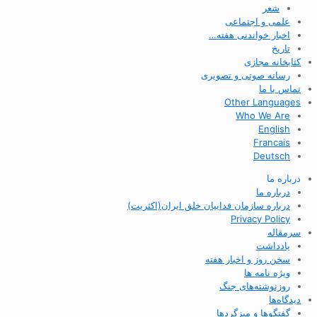
شعر
علمی و اجتماعی
اخبار خواندنی هفته…
تاریخ
کتابخانه مجازی
رسانه صوتی و تصویری
تماس با ما
Other Languages
Who We Are
English
Francais
Deutsch
درباره ما
درباره ما
درباره سازمان فداییان خلق ایران(اکثریت)
Privacy Policy
سرمقاله
یادداشت
سخن روز و اخبار هفته
ویژه نامه ها
روزنوشته‌های جنگ
دیدگاه‌ها
گفتگوها و میزگردها