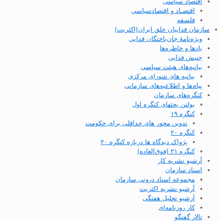
اقتصاد سیاسی
اقتصـاد و اقتصاد‌سیاسی
فلسفه
سازمان فداییان خلق ایران(اکثریت)
ویژه‌نامهٔ جان‌باختگان فدایی
یادها و خاطره‌ها
جنبش فدایی
بیانیه‌های هیئت سیاسی
بیانیه های شورای مرکزی
پیام‌ها و اطلاعیه‌های سازمانی
کنگره‌های سازمان
بولتن بحثهای کنگره اول
کنگره ۱۹
تدوین محور های حداقلی برای حکومت
کنگره ۲۰
پژواک دیدگاه ها درباره کنگره ۲۰
کنگره ۲۱ (فوق‌العاده)
آرشیو نشریه کار
اسناد سازمان
مجموعه اسناد درونی سازمان
آرشیو نشریه اکثریت
آرشیو تحلیل هفتگی
کار روزنامه‌ای
تالار گفتگو