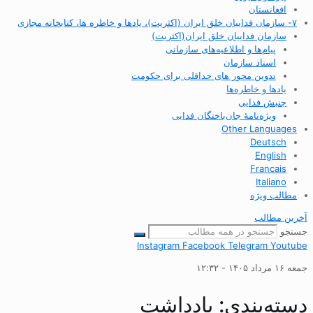
افغانستان
۷- سازمان فداییان خلق ایران (اکثریت)، یادها و خاطره ها، کتابخانه مجازی
سازمان فداییان خلق ایران(اکثریت)
پیام‌ها و اطلاعیه‌های سازمانی
اسناد سازمان
تدوین محور های حداقلی برای حکومت
یادها و خاطره‌ها
جنبش فدایی
ویژه‌نامهٔ جان‌باختگان فدایی
Other Languages
Deutsch
English
Francais
Italiano
مطالب ویژه
آخرین مطالب
جستجو
Instagram
Facebook
Telegram
Youtube
جمعه ۱۶ مرداد ۱۴۰۵ - ۱۲:۳۲
دسته‌بندی: یادداشت