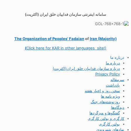
سامانه اینترنتی سازمان فداییان خلق ایران (اکثریت)
The Organization of
Peoples’ Fadaian
of
Iran (Majority)
(
Click here for KAR in other languages site!)
درباره ما
درباره ما
درباره سازمان فداییان خلق ایران(اکثریت)
Privacy Policy
سرمقاله
یادداشت
سخن روز و اخبار هفته
ویژه نامه ها
روزنوشته‌های جنگ
دیدگاه‌ها
گفتگوها و میزگردها
کارگری و بولتن کارگری
بولتن کارگری
نهادهای شهروندی