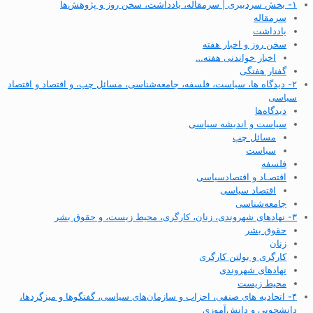
۱- بخش سردبیری | سرمقاله، یادداشت، سخن روز و پژوهش‌ها
سرمقاله
یادداشت
سخن روز و اخبار هفته
اخبار خواندنی هفته…
گفتار هفتگی
۲- دیدگاه ها، سیاست، فلسفه، جامعه‌شناسی، مسائل چپ، و اقتصاد و اقتصاد
سیاسی
دیدگاه‌ها
سیاست و اندیشه سیاسی
مسائل چپ
سیاست
فلسفه
اقتصـاد و اقتصاد‌سیاسی
اقتصاد سیاسی
جامعه‌شناسی
۳- نهادهای شهروندی، زنان، کارگری، محیط زیست، و حقوق بشر
حقوق بشر
زنان
کارگری و بولتن کارگری
نهادهای شهروندی
محیط زیست
۴- اتحادیه های صنفی، احزاب و سازمان‌های سیاسی، گفتگوها و میزگردها،
دانشجویی و دانش‌آموزی