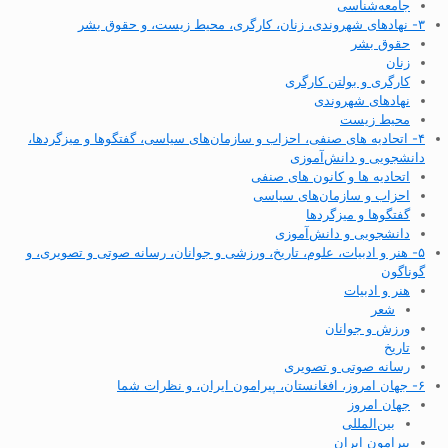
جامعه‌شناسی
۳- نهادهای شهروندی، زنان، کارگری، محیط زیست، و حقوق بشر
حقوق بشر
زنان
کارگری و بولتن کارگری
نهادهای شهروندی
محیط زیست
۴- اتحادیه های صنفی، احزاب و سازمان‌های سیاسی، گفتگوها و میزگردها،
دانشجویی و دانش‌آموزی
اتحادیه ها و کانون های صنفی
احزاب و سازمان‌های سیاسی
گفتگوها و میزگردها
دانشجویی و دانش‌آموزی
۵- هنر و ادبیات، علوم، تاریخ، ورزشی و جوانان، رسانه صوتی و تصویری، و
گوناگون
هنر و ادبیات
شعر
ورزش و جوانان
تاریخ
رسانه صوتی و تصویری
۶- جهان امروز، افغانستان، پیرامون ایران، و نظرات شما
جهان امروز
بین‌المللی
پیرامون ایران