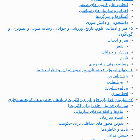
اتحادیه ها و کانون های صنفی
احزاب و سازمان‌های سیاسی
گفتگوها و میزگردها
دانشجویی و دانش‌آموزی
۵- هنر و ادبیات، علوم، تاریخ، ورزشی و جوانان، رسانه صوتی و تصویری، و
گوناگون
هنر و ادبیات
شعر
ورزش و جوانان
تاریخ
رسانه صوتی و تصویری
۶- جهان امروز، افغانستان، پیرامون ایران، و نظرات شما
جهان امروز
بین‌المللی
پیرامون ایران
افغانستان
۷- سازمان فداییان خلق ایران (اکثریت)، یادها و خاطره ها، کتابخانه مجازی
سازمان فداییان خلق ایران(اکثریت)
پیام‌ها و اطلاعیه‌های سازمانی
اسناد سازمان
تدوین محور های حداقلی برای حکومت
یادها و خاطره‌ها
جنبش فدایی