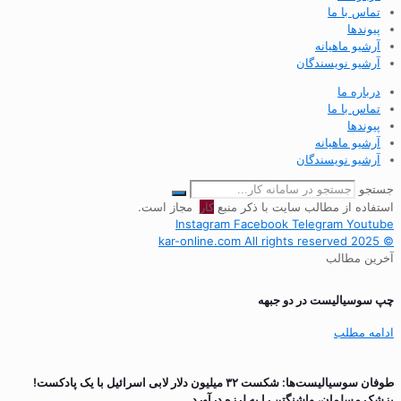
تماس با ما
پیوندها
آرشیو ماهیانه
آرشیو نویسندگان
درباره ما
تماس با ما
پیوندها
آرشیو ماهیانه
آرشیو نویسندگان
جستجو
استفاده از مطالب سایت با ذکر منبع
کار
مجاز است.
Instagram
Facebook
Telegram
Youtube
© 2025 kar-online.com All rights reserved
آخرین مطالب
چپ سوسیالیست در دو جبهه
ادامه مطلب
طوفان سوسیالیست‌ها: شکست ۳۲ میلیون دلار لابی اسرائیل با یک پادکست!
پزشک مسلمان، واشنگتن را به لرزه درآورد