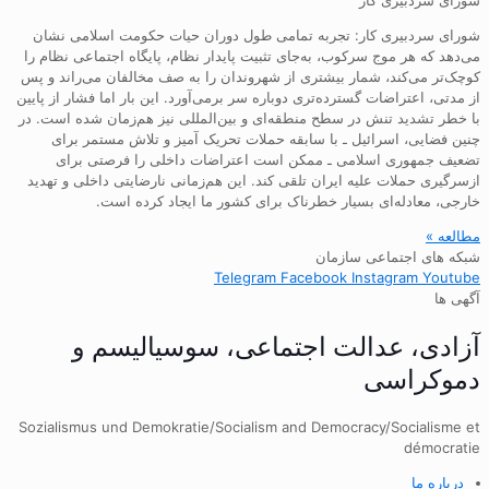
شورای سردبیری کار: تجربه تمامی طول دوران حیات حکومت اسلامی نشان
می‌دهد که هر موج سرکوب، به‌جای تثبیت پایدار نظام، پایگاه اجتماعی نظام را
کوچک‌تر می‌کند، شمار بیشتری از شهروندان را به صف مخالفان می‌راند و پس
از مدتی، اعتراضات گسترده‌تری دوباره سر برمی‌آورد. این بار اما فشار از پایین
با خطر تشدید تنش در سطح منطقه‌ای و بین‌المللی نیز هم‌زمان شده است. در
چنین فضایی، اسرائیل ـ با سابقه حملات تحریک آمیز و تلاش مستمر برای
تضعیف جمهوری اسلامی ـ ممکن است اعتراضات داخلی را فرصتی برای
ازسرگیری حملات علیه ایران تلقی کند. این هم‌زمانی نارضایتی داخلی و تهدید
خارجی، معادله‌ای بسیار خطرناک برای کشور ما ایجاد کرده است.
مطالعه »
شبکه های اجتماعی سازمان
Telegram
Facebook
Instagram
Youtube
آگهی ها
آزادی، عدالت اجتماعی، سوسیالیسم و
دموکراسی
Sozialismus und Demokratie/Socialism and Democracy/Socialisme et
démocratie
درباره ما