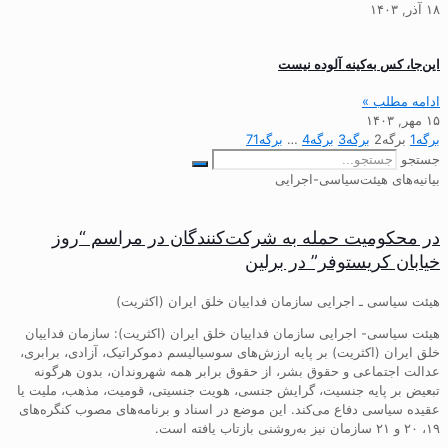
۱۸ آذر, ۱۴۰۳
این‌جا، کس به‌کینه آلوده نیست
ادامه مطلب »
۱۵ مهر, ۱۴۰۳
برگه
1
برگه
2
برگه
3
برگه
4
…
برگه
71
جستجو
بیانیه‌های هیئت‌سیاسی-اجرایی
در محکومیت حمله به شرکت‌کنندگان در مراسم “روز
خیابان کریستوفر” در برلین
هیئت سیاسی ـ اجرایی سازمان فداییان خلق ایران (اکثریت)
هیئت سیاسی- اجرایی سازمان فداییان خلق ایران (اکثریت): سازمان فداییان
خلق ایران (اکثریت) بر پایه ارزش‌های سوسیالیسم دموکراتیک، آزادی، برابری،
عدالت اجتماعی و حقوق بشر، از حقوق برابر همه شهروندان، بدون هرگونه
تبعیض بر پایه جنسیت، گرایش جنسی، هویت جنسیتی، قومیت، مذهب، ملیت یا
عقیده سیاسی دفاع می‌کند. این موضع در اسناد و برنامه‌های مصوب کنگره‌های
۱۹، ۲۰ و ۲۱ سازمان نیز به‌روشنی بازتاب یافته است.