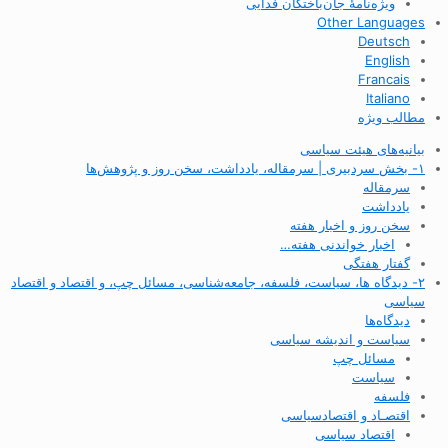
ویژه‌نامهٔ جان‌باختگان فدایی
Other Languages
Deutsch
English
Francais
Italiano
مطالب ویژه
بیانیه‌های هیئت سیاسی
۱- بخش سردبیری | سرمقاله، یادداشت، سخن روز و پژوهش‌ها
سرمقاله
یادداشت
سخن روز و اخبار هفته
اخبار خواندنی هفته…
گفتار هفتگی
۲- دیدگاه ها، سیاست، فلسفه، جامعه‌شناسی، مسائل چپ، و اقتصاد و اقتصاد
سیاسی
دیدگاه‌ها
سیاست و اندیشه سیاسی
مسائل چپ
سیاست
فلسفه
اقتصـاد و اقتصاد‌سیاسی
اقتصاد سیاسی