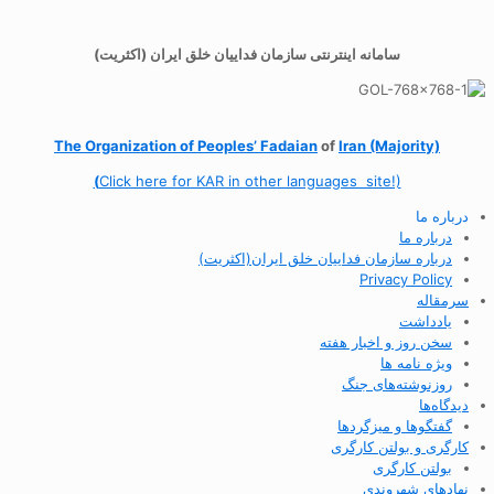
سامانه اینترنتی سازمان فداییان خلق ایران (اکثریت)
The Organization of
Peoples’ Fadaian
of
Iran (Majority)
(
Click here for KAR in other languages site!)
درباره ما
درباره ما
درباره سازمان فداییان خلق ایران(اکثریت)
Privacy Policy
سرمقاله
یادداشت
سخن روز و اخبار هفته
ویژه نامه ها
روزنوشته‌های جنگ
دیدگاه‌ها
گفتگوها و میزگردها
کارگری و بولتن کارگری
بولتن کارگری
نهادهای شهروندی