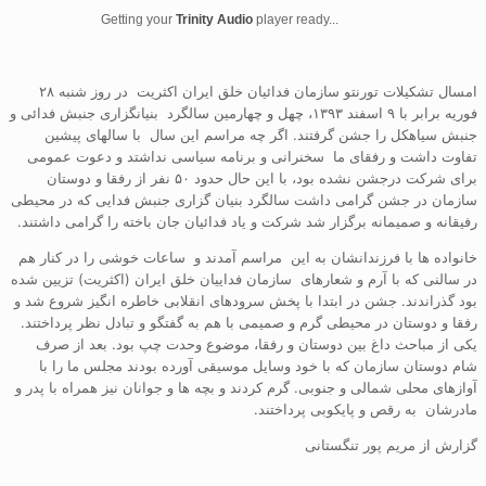
Getting your
Trinity Audio
player ready...
امسال تشکیلات تورنتو سازمان فدائیان خلق ایران اکثریت در روز شنبه ۲۸
فوریه برابر با ۹ اسفند ۱۳۹۳، چهل و چهارمین سالگرد بنیانگزاری جنبش فدائی و
جنبش سیاهکل را جشن گرفتند. اگر چه مراسم این سال با سالهای پیشین
تفاوت داشت و رفقای ما سخنرانی و برنامه سیاسی نداشتد و دعوت عمومی
برای شرکت درجشن نشدە بود، با این حال حدود ۵۰ نفر از رفقا و دوستان
سازمان در جشن گرامی داشت سالگرد بنیان گزاری جنبش فدایی کە در محیطی
رفیقانە و صمیمانە برگزار شد شرکت و یاد فدائیان جان باختە را گرامی داشتند.
خانواده ها با فرزندانشان به این مراسم آمدند و ساعات خوشی را در کنار هم
در سالنی کە با آرم و شعارهای سازمان فداییان خلق ایران (اکثریت) تزیین شدە
بود گذراندند. جشن در ابتدا با پخش سرودهای انقلابی خاطره انگیز شروع شد و
رفقا و دوستان در محیطی گرم و صمیمی با هم به گفتگو و تبادل نظر پرداختند.
یکی از مباحث داغ بین دوستان و رفقا، موضوع وحدت چپ بود. بعد از صرف
شام دوستان سازمان که با خود وسایل موسیقی آورده بودند مجلس ما را با
آوازهای محلی شمالی و جنوبی. گرم کردند و بچه ها و جوانان نیز همراه با پدر و
مادرشان به رقص و پایکوبی پرداختند.
گزارش از مریم پور تنگستانی