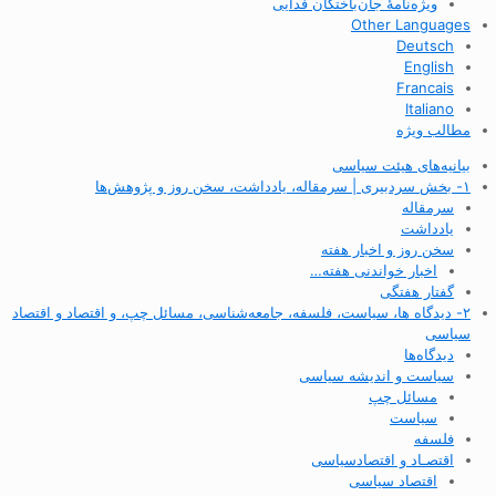
ویژه‌نامهٔ جان‌باختگان فدایی
Other Languages
Deutsch
English
Francais
Italiano
مطالب ویژه
بیانیه‌های هیئت سیاسی
۱- بخش سردبیری | سرمقاله، یادداشت، سخن روز و پژوهش‌ها
سرمقاله
یادداشت
سخن روز و اخبار هفته
اخبار خواندنی هفته…
گفتار هفتگی
۲- دیدگاه ها، سیاست، فلسفه، جامعه‌شناسی، مسائل چپ، و اقتصاد و اقتصاد
سیاسی
دیدگاه‌ها
سیاست و اندیشه سیاسی
مسائل چپ
سیاست
فلسفه
اقتصـاد و اقتصاد‌سیاسی
اقتصاد سیاسی