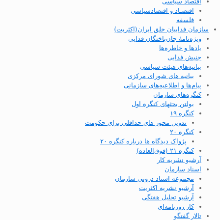
اقتصاد سیاسی
اقتصـاد و اقتصاد‌سیاسی
فلسفه
سازمان فداییان خلق ایران(اکثریت)
ویژه‌نامهٔ جان‌باختگان فدایی
یادها و خاطره‌ها
جنبش فدایی
بیانیه‌های هیئت سیاسی
بیانیه های شورای مرکزی
پیام‌ها و اطلاعیه‌های سازمانی
کنگره‌های سازمان
بولتن بحثهای کنگره اول
کنگره ۱۹
تدوین محور های حداقلی برای حکومت
کنگره ۲۰
پژواک دیدگاه ها درباره کنگره ۲۰
کنگره ۲۱ (فوق‌العاده)
آرشیو نشریه کار
اسناد سازمان
مجموعه اسناد درونی سازمان
آرشیو نشریه اکثریت
آرشیو تحلیل هفتگی
کار روزنامه‌ای
تالار گفتگو