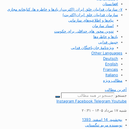
افغانستان
۷- سازمان فداییان خلق ایران (اکثریت)، یادها و خاطره ها، کتابخانه مجازی
سازمان فداییان خلق ایران(اکثریت)
پیام‌ها و اطلاعیه‌های سازمانی
اسناد سازمان
تدوین محور های حداقلی برای حکومت
یادها و خاطره‌ها
جنبش فدایی
ویژه‌نامهٔ جان‌باختگان فدایی
Other Languages
Deutsch
English
Francais
Italiano
مطالب ویژه
آخرین مطالب
جستجو
Instagram
Facebook
Telegram
Youtube
شنبه ۱۷ مرداد ۱۴۰۵ - ۲۰:۳۱
پنجشنبه, 14 اسفند, 1393
نویسنده
مریم تنگستانی