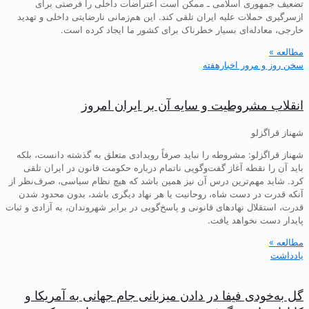
تضعیف جمهوری اسلامی ـ ممکن است اعتراضات داخلی را فرصتی برای
ازسرگیری حملات علیه ایران تلقی کند. این هم‌زمانی نارضایتی داخلی و تهدید
خارجی، معادله‌ای بسیار خطرناک برای کشور ما ایجاد کرده است.
مطالعه »
سخن روز و مرور اخبارهفته
انقلاب مشروطیت و سایه آن بر ایران امروز
شهناز قراگزلو
شهناز قراگزلو: مشروطه را نباید صرفاً رویدادی متعلق به گذشته دانست، بلکه
باید آن را نقطه آغاز گفت‌وگویی ناتمام درباره حکومت قانون در ایران تلقی
کرد. شاید مهم‌ترین درس آن نیز همین باشد که هیچ نظام سیاسی، صرف‌نظر از
آنکه قدرت در دست شاه، روحانیت یا هر نهاد دیگری باشد، بدون محدود شدن
قدرت، استقلال نهادهای قانونی و پاسخ‌گویی در برابر شهروندان، به آزادی و ثبات
پایدار دست نخواهد یافت.
مطالعه »
یادداشت
گل به‌خودی فیفا در دادن میزبانی جام جهانی به آمریکا و