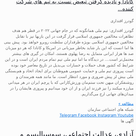
کانادا و نادیده گرفتن تبعیض نسبت به تیم های شرکت
کننده…
گودرز اقتداری
گودرز اقتداری: تیم ملی همانگونه که در جام جهانی ۲۰۲۲ در قطر هم هدف
تظاهرات مخالفین جمهوری اسلامی قرار گرفت در این بازیها نیز با تقابل
مخالفین جمهوری اسلامی بویژه طرفداران سلطنت روبرو خواهذ بود. پیش بینی
ها اما انست که این بار شاید بخاطر میزبانی در امریکا و کانادا که هر دو میزبان
صد ها هزار ایرانی متمایل به رضا پهلوی هستند، امکان در گیری های بیشتر
محتمل‌تر است…. در دیدگاه ما اما تیم ملی تیم تمام مردم ایران است و در این
شرایط که کشور هدف حملات و خسارات بی‌بدیل در تاریخ معاصر خود بوده
است پیروزی تیم ملی و حمایت عمومی هم‌وطنان برای ایجاد اتحاد و هم‌بستگی
ملی بیش لز پیش ضروری و مورد انتظار است. ما مانند همه هنرمندان و
روشنفکران میهن تحت ستم‌مان ورزش‌کارانی که با پرچم ایران در هر میدانی
مبارزه میکنند را نیز فرزند ایران و از ان خود میدانیم و پیروزی هایشان را در
میدان‌های جهانی ارج می‌گذاریم.
مطالعه »
شبکه های اجتماعی سازمان
Telegram
Facebook
Instagram
Youtube
آگهی ها
آزادی، عدالت اجتماعی، سوسیالیسم و