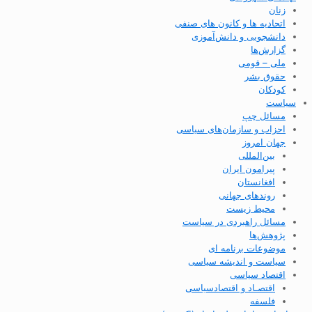
زنان
اتحادیه ها و کانون های صنفی
دانشجویی و دانش‌آموزی
گزارش‌ها
ملی – قومی
حقوق بشر
کودکان
سیاست
مسائل چپ
احزاب و سازمان‌های سیاسی
جهان امروز
بین‌المللی
پیرامون ایران
افغانستان
روندهای جهانی
محیط زیست
مسائل راهبردی در سیاست
پژوهش‌ها
موضوعات برنامه ای
سیاست و اندیشه سیاسی
اقتصاد سیاسی
اقتصـاد و اقتصاد‌سیاسی
فلسفه