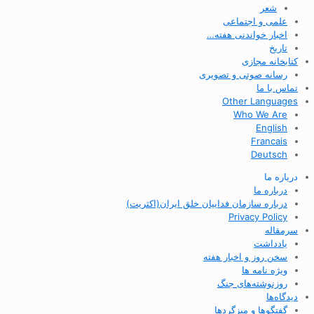
شعر
علمی و اجتماعی
اخبار خواندنی هفته…
تاریخ
کتابخانه مجازی
رسانه صوتی و تصویری
تماس با ما
Other Languages
Who We Are
English
Francais
Deutsch
درباره ما
درباره ما
درباره سازمان فداییان خلق ایران(اکثریت)
Privacy Policy
سرمقاله
یادداشت
سخن روز و اخبار هفته
ویژه نامه ها
روزنوشته‌های جنگ
دیدگاه‌ها
گفتگوها و میزگردها