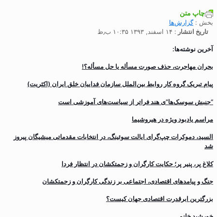
چاپ متن
بخش :
گزارش‌ها
تاریخ انتشار
: ۱۴ اسفند, ۱۳۹۳ ۱۰:۳۵ ب٫ظ
آخرین نوشته‌ها:
بحران مهاجرت‌، حذف صورت مسأله یا حل مسأله؟!
پیام تبریک گروه کار روابط بین‌الملل سازمان فداییان خلق ایران (اکثریت)
“جنبش سوسک‌ها”ی هند فراتر از سیاست‌های آموزشی است
مراسم یادبود ویژه در هیروشیما
السید، دموکرات چپ‌گرای ایالت سوئینگ، در انتخابات مقدماتی میشیگان پیروز
شد
کلاغ پر، پنیر پر؛ حکایت کارگران و زحمتکشان در انتظار فردا
جنگ و پیامدهای اقتصادی، اجتماعی بر زندگی کارگران و زحمتکشان
بزرگترین ابرقدرت اقتصادی جهان کیست؟
خورشید خانم