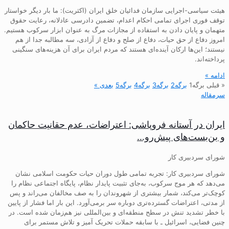
هیئت سیاسی-اجرایی سازمان فدائیان خلق ایران (اکثریت): ما بار دیگر خواستار
توقف فوری اجرای تمامی احکام اعدام، تضمین دادرسی عادلانه، رعایت حقوق
متهمان و پایان دادن به استفاده از مجازات مرگ به عنوان ابزار سرکوب هستیم.
امروز دفاع از حق حیات، دفاع از صلح و دفاع از آزادی، سه مطالبه جدا از هم
نیستند؛ این‌ها ارکان آینده‌ای هستند که مردم ایران برای آن هزینه‌های سنگینی
پرداخته‌اند.
ادامه »
« قبلی
برگه
1
برگه
2
برگه
3
برگه
4
برگه
5
بعدی »
سرمقاله
ایران در آستانه فروپاشی: اعتراضات، عدم حقانیت حاکمان
و بن‌بست‌های پیش‌رو…
شورای سردبیری کار
شورای سردبیری کار: تجربه تمامی طول دوران حیات حکومت اسلامی نشان
می‌دهد که هر موج سرکوب، به‌جای تثبیت پایدار نظام، پایگاه اجتماعی نظام را
کوچک‌تر می‌کند، شمار بیشتری از شهروندان را به صف مخالفان می‌راند و پس
از مدتی، اعتراضات گسترده‌تری دوباره سر برمی‌آورد. این بار اما فشار از پایین
با خطر تشدید تنش در سطح منطقه‌ای و بین‌المللی نیز هم‌زمان شده است. در
چنین فضایی، اسرائیل ـ با سابقه حملات تحریک آمیز و تلاش مستمر برای