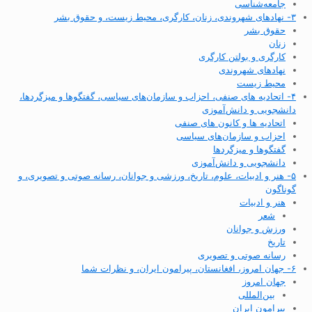
جامعه‌شناسی
۳- نهادهای شهروندی، زنان، کارگری، محیط زیست، و حقوق بشر
حقوق بشر
زنان
کارگری و بولتن کارگری
نهادهای شهروندی
محیط زیست
۴- اتحادیه های صنفی، احزاب و سازمان‌های سیاسی، گفتگوها و میزگردها،
دانشجویی و دانش‌آموزی
اتحادیه ها و کانون های صنفی
احزاب و سازمان‌های سیاسی
گفتگوها و میزگردها
دانشجویی و دانش‌آموزی
۵- هنر و ادبیات، علوم، تاریخ، ورزشی و جوانان، رسانه صوتی و تصویری، و
گوناگون
هنر و ادبیات
شعر
ورزش و جوانان
تاریخ
رسانه صوتی و تصویری
۶- جهان امروز، افغانستان، پیرامون ایران، و نظرات شما
جهان امروز
بین‌المللی
پیرامون ایران