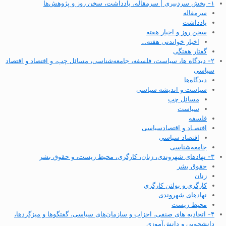
۱- بخش سردبیری | سرمقاله، یادداشت، سخن روز و پژوهش‌ها
سرمقاله
یادداشت
سخن روز و اخبار هفته
اخبار خواندنی هفته…
گفتار هفتگی
۲- دیدگاه ها، سیاست، فلسفه، جامعه‌شناسی، مسائل چپ، و اقتصاد و اقتصاد
سیاسی
دیدگاه‌ها
سیاست و اندیشه سیاسی
مسائل چپ
سیاست
فلسفه
اقتصـاد و اقتصاد‌سیاسی
اقتصاد سیاسی
جامعه‌شناسی
۳- نهادهای شهروندی، زنان، کارگری، محیط زیست، و حقوق بشر
حقوق بشر
زنان
کارگری و بولتن کارگری
نهادهای شهروندی
محیط زیست
۴- اتحادیه های صنفی، احزاب و سازمان‌های سیاسی، گفتگوها و میزگردها،
دانشجویی و دانش‌آموزی