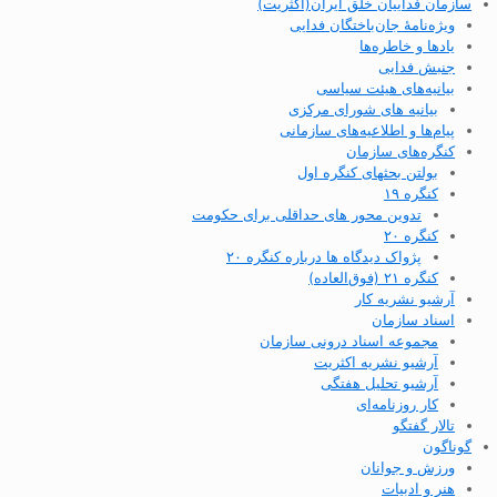
سازمان فداییان خلق ایران(اکثریت)
ویژه‌نامهٔ جان‌باختگان فدایی
یادها و خاطره‌ها
جنبش فدایی
بیانیه‌های هیئت سیاسی
بیانیه های شورای مرکزی
پیام‌ها و اطلاعیه‌های سازمانی
کنگره‌های سازمان
بولتن بحثهای کنگره اول
کنگره ۱۹
تدوین محور های حداقلی برای حکومت
کنگره ۲۰
پژواک دیدگاه ها درباره کنگره ۲۰
کنگره ۲۱ (فوق‌العاده)
آرشیو نشریه کار
اسناد سازمان
مجموعه اسناد درونی سازمان
آرشیو نشریه اکثریت
آرشیو تحلیل هفتگی
کار روزنامه‌ای
تالار گفتگو
گوناگون
ورزش و جوانان
هنر و ادبیات