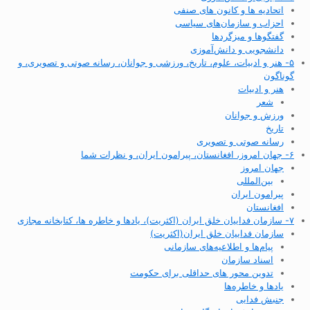
اتحادیه ها و کانون های صنفی
احزاب و سازمان‌های سیاسی
گفتگوها و میزگردها
دانشجویی و دانش‌آموزی
۵- هنر و ادبیات، علوم، تاریخ، ورزشی و جوانان، رسانه صوتی و تصویری، و
گوناگون
هنر و ادبیات
شعر
ورزش و جوانان
تاریخ
رسانه صوتی و تصویری
۶- جهان امروز، افغانستان، پیرامون ایران، و نظرات شما
جهان امروز
بین‌المللی
پیرامون ایران
افغانستان
۷- سازمان فداییان خلق ایران (اکثریت)، یادها و خاطره ها، کتابخانه مجازی
سازمان فداییان خلق ایران(اکثریت)
پیام‌ها و اطلاعیه‌های سازمانی
اسناد سازمان
تدوین محور های حداقلی برای حکومت
یادها و خاطره‌ها
جنبش فدایی