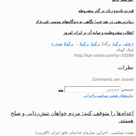
قدرت نادیده زنان در گذر مشروطه
زمان‌پریشی در نقد چپ؛ نگاهی به دیدگاه‌های موسی غنی‌نژاد
انقلاب مشروطیت و سایه آن بر ایران امروز
« قبلی
برگه
1
برگه
2
برگه
3
برگه
4
…
برگه
6
بعدی »
لینک کوتاه
http://kar-online.com?p=55589
نظرات
Comments are closed.
جستجو
بیانیه‌های هیئت‌ سیاسی‌ـ‌اجرایی
اعدام‌ها را متوقف کنید؛ مردم خواهان تنش‌زدایی و صلح
هستند.
هیئت سیاسی ـ اجرایی سازمان فداییان خلق ایران (اکثریت)