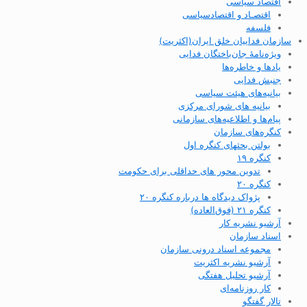
اقتصاد سیاسی
اقتصـاد و اقتصاد‌سیاسی
فلسفه
سازمان فداییان خلق ایران(اکثریت)
ویژه‌نامهٔ جان‌باختگان فدایی
یادها و خاطره‌ها
جنبش فدایی
بیانیه‌های هیئت سیاسی
بیانیه های شورای مرکزی
پیام‌ها و اطلاعیه‌های سازمانی
کنگره‌های سازمان
بولتن بحثهای کنگره اول
کنگره ۱۹
تدوین محور های حداقلی برای حکومت
کنگره ۲۰
پژواک دیدگاه ها درباره کنگره ۲۰
کنگره ۲۱ (فوق‌العاده)
آرشیو نشریه کار
اسناد سازمان
مجموعه اسناد درونی سازمان
آرشیو نشریه اکثریت
آرشیو تحلیل هفتگی
کار روزنامه‌ای
تالار گفتگو