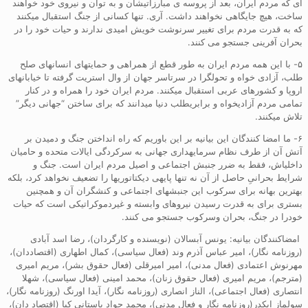
ای که مردم ایران، بعد از پروسه ی مبارزاتیشان و به توان و نیروی خود خواهند
ساخت، هیچ جایگاهی نخواهند داشت. آری. تنها کسانی از جنگ استقبال میکنند
که به قدرت مردم برای تغییر سرنوشت خویش امیدی ندارند و حیات خود را در
بحران آفرینی جستجو می کنند.
۵- با این همه مردم ایران به طور قطع از همراهی و حمایتهای انسانهای صلح
طلب، آزادی خواه و تحولگرا در سرتاسر جهان از وال استریت گرفته تا خیابانهای
اروپا و کشورهای عربی استقبال میکنند. مردم ایران خود را همراه و در کنار
تمامی مردم آزادیخواه و برابریطلب دنیا میدانند که برای ساختن “جهانی دیگر”
تلاش میکنند.
۶- ما امضا کنندگان این بیانیه بر این باوریم که راه انداختن جنگ و دمیدن بر
آتش آن از طرف نظام سرمایهداری جهانی به سرکردگی ایالات متحده و حامیان
داخلیاش، فقط به ضرر جنبش اجتماعی و اصیل مردم ایران است. جنگ و
شرایط بحرانیِ حاصل از آن نه تنها پایهی دیکتاتوریها را تضعیف نخواهد کرد، بلکه
بهترین بهانه برای سرکوب این جنبشهای اجتماعی و کنشگران آن و همچنین
بستری برای به قدرت رسیدن نیروهای وابسته و غیردموکراتیکی است که حیات
خودرا در جنگ، بحران وسرکوب جستجو می کنند.
امضاکنندگان بیانیه: یونس آبسالان (نویسنده و کارگردان)، رضا اسد آبادی
(روزنامه نگار)، امیر عباس آذرم وند (فعال سیاسی)، کمال اطهاری (اقتصاددان)،
مهرنوش اعتمادی (فعال مدنی)، امیر امیرقلی (فعال حقوق بشر)، مریم امیری
(مترجم)، مریم امیری (فعال حقوق زنان)، محمد امینی (فعال سیاسی)، شهلا
انتصاری (فعال اجتماعی)، الناز انصاری (روزنامه نگار)، آیدا اورنگ (روزنامه نگار)،
سولماز ایکدر(روزنامه نگار و فعال مدنی)، محمد جواد باستانی کیا (اقتصاد دان)،