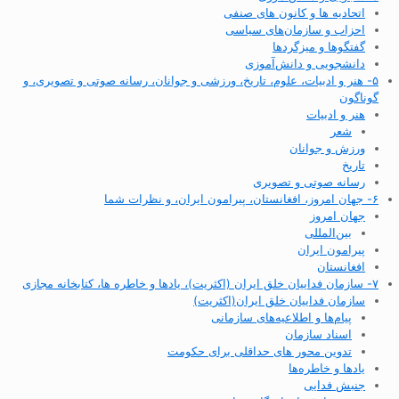
اتحادیه ها و کانون های صنفی
احزاب و سازمان‌های سیاسی
گفتگوها و میزگردها
دانشجویی و دانش‌آموزی
۵- هنر و ادبیات، علوم، تاریخ، ورزشی و جوانان، رسانه صوتی و تصویری، و
گوناگون
هنر و ادبیات
شعر
ورزش و جوانان
تاریخ
رسانه صوتی و تصویری
۶- جهان امروز، افغانستان، پیرامون ایران، و نظرات شما
جهان امروز
بین‌المللی
پیرامون ایران
افغانستان
۷- سازمان فداییان خلق ایران (اکثریت)، یادها و خاطره ها، کتابخانه مجازی
سازمان فداییان خلق ایران(اکثریت)
پیام‌ها و اطلاعیه‌های سازمانی
اسناد سازمان
تدوین محور های حداقلی برای حکومت
یادها و خاطره‌ها
جنبش فدایی