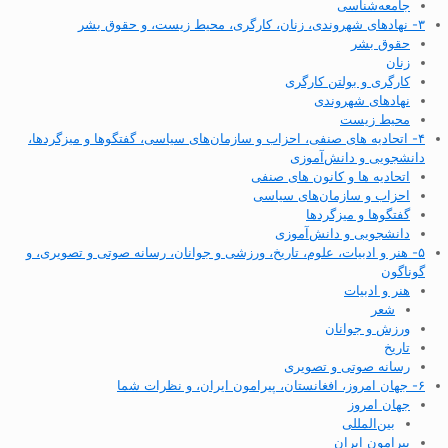
جامعه‌شناسی
۳- نهادهای شهروندی، زنان، کارگری، محیط زیست، و حقوق بشر
حقوق بشر
زنان
کارگری و بولتن کارگری
نهادهای شهروندی
محیط زیست
۴- اتحادیه های صنفی، احزاب و سازمان‌های سیاسی، گفتگوها و میزگردها،
دانشجویی و دانش‌آموزی
اتحادیه ها و کانون های صنفی
احزاب و سازمان‌های سیاسی
گفتگوها و میزگردها
دانشجویی و دانش‌آموزی
۵- هنر و ادبیات، علوم، تاریخ، ورزشی و جوانان، رسانه صوتی و تصویری، و
گوناگون
هنر و ادبیات
شعر
ورزش و جوانان
تاریخ
رسانه صوتی و تصویری
۶- جهان امروز، افغانستان، پیرامون ایران، و نظرات شما
جهان امروز
بین‌المللی
پیرامون ایران