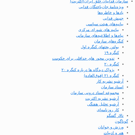
سازمان فداییان خلق ایران(اکثریت)
ویژه‌نامهٔ جان‌باختگان فدایی
یادها و خاطره‌ها
جنبش فدایی
بیانیه‌های هیئت سیاسی
بیانیه های شورای مرکزی
پیام‌ها و اطلاعیه‌های سازمانی
کنگره‌های سازمان
بولتن بحثهای کنگره اول
کنگره ۱۹
تدوین محور های حداقلی برای حکومت
کنگره ۲۰
پژواک دیدگاه ها درباره کنگره ۲۰
کنگره ۲۱ (فوق‌العاده)
آرشیو نشریه کار
اسناد سازمان
مجموعه اسناد درونی سازمان
آرشیو نشریه اکثریت
آرشیو تحلیل هفتگی
کار روزنامه‌ای
تالار گفتگو
گوناگون
ورزش و جوانان
هنر و ادبیات