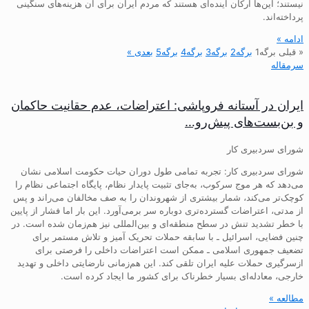
نیستند؛ این‌ها ارکان آینده‌ای هستند که مردم ایران برای آن هزینه‌های سنگینی
پرداخته‌اند.
ادامه »
« قبلی
برگه
1
برگه
2
برگه
3
برگه
4
برگه
5
بعدی »
سرمقاله
ایران در آستانه فروپاشی: اعتراضات، عدم حقانیت حاکمان
و بن‌بست‌های پیش‌رو…
شورای سردبیری کار
شورای سردبیری کار: تجربه تمامی طول دوران حیات حکومت اسلامی نشان
می‌دهد که هر موج سرکوب، به‌جای تثبیت پایدار نظام، پایگاه اجتماعی نظام را
کوچک‌تر می‌کند، شمار بیشتری از شهروندان را به صف مخالفان می‌راند و پس
از مدتی، اعتراضات گسترده‌تری دوباره سر برمی‌آورد. این بار اما فشار از پایین
با خطر تشدید تنش در سطح منطقه‌ای و بین‌المللی نیز هم‌زمان شده است. در
چنین فضایی، اسرائیل ـ با سابقه حملات تحریک آمیز و تلاش مستمر برای
تضعیف جمهوری اسلامی ـ ممکن است اعتراضات داخلی را فرصتی برای
ازسرگیری حملات علیه ایران تلقی کند. این هم‌زمانی نارضایتی داخلی و تهدید
خارجی، معادله‌ای بسیار خطرناک برای کشور ما ایجاد کرده است.
مطالعه »