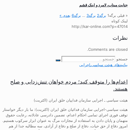
جنایت میناب، لامرد و اینک قشم
« قبلی
برگه
1
برگه
2
برگه
3
…
برگه
6
بعدی »
لینک کوتاه
http://kar-online.com?p=47014
نظرات
Comments are closed.
جستجو
بیانیه‌های هیئت‌ سیاسی‌ـ‌اجرایی
اعدام‌ها را متوقف کنید؛ مردم خواهان تنش‌زدایی و صلح
هستند.
هیئت سیاسی ـ اجرایی سازمان فداییان خلق ایران (اکثریت)
هیئت سیاسی-اجرایی سازمان فدائیان خلق ایران (اکثریت): ما بار دیگر خواستار
توقف فوری اجرای تمامی احکام اعدام، تضمین دادرسی عادلانه، رعایت حقوق
متهمان و پایان دادن به استفاده از مجازات مرگ به عنوان ابزار سرکوب هستیم.
امروز دفاع از حق حیات، دفاع از صلح و دفاع از آزادی، سه مطالبه جدا از هم