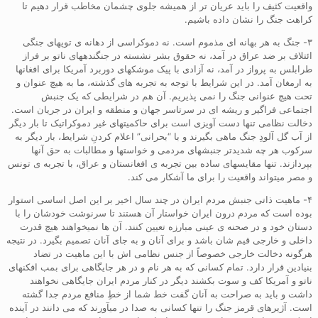
واقعیت کثیف را باید عریان تر از همیشه جلوی چشمان مخاطب قرار دهیم تا
کراهت جنگ را نشان داده باشیم.
۳- جنگ به هر بهانه ای مذموم است. نه دموکراسی از دهانه ی توپهای جنگی
ائتلاف بر ضد عراق در آمد، نه حقوق بشر نشسته در جنگندههای ناتو بر فراز
طرابلس به پرواز در آمد، نه آزادی با پیک موشکهای دوربرد آمریکا برای افغانها
به ارمغان آمد. در این شرایط با توجه به تجربه های گذشته، ما به هیچ عنوان و
تحت هیچ عنوانی جنگ را نمی پذیریم. آن هم در شرایطی که یک جنبش
اجتماعی فراگیر و ریشه ای در سرتاسر جهان و منطقه و ایران در جریان است.
دخالت نظامی تنها دست آویزی است برای حاکمیتهای غیر دموکراتیک تا بار دیگر
از آب گل آلودِ جنگ ماهی بگیرند و با “بحرانی” اعلام کردنِ شرایط، بار دیگر به
سرکوب هر چه شدیدتر جنبشهای مردمی و خواستها و مطالبات به حق آنها
بپردازند. تنها مقایسهای ساده بین تجربه ی افغانستان و عراق، با تجربه ی تونس
و مصر میتواند واقعیت را برای ما آشکار می کند.
۴- ماهیت ذاتی جنبش مردم ایران در چند سال اخیر بر این اصل اساسی استوار
بوده است که مردم درون ایران خواستار آن هستند تا سرنوشت خودشان را با
دستان خود و در صحنه ی عینی مبارزه تعیین کنند. آن ها نمیخواهند هیچ قدرت
داخلی و خارجی قیم شان باشد و برای آنان و به جای آنان تصمیم بگیرد. در نتیجه
هرگونه دخالت خارجی خصوصاً از جنس نظامی اش با این ماهیت در تضاد
بنیادین قرار دارد. تمام کسانی که به هر نام و در هر جایگاهی برای بمب افکنهای
ناتو و آمریکا کف و سوت بکشند دیگر در کنار مردم ایران جایگاهی نخواهند
داشت و باید به صراحت به آنان گفت خط شما از خطِ منافع مردم جدا گشته
است. آژیرهای قرمز جنگ را تنها کسانی به صدا در میآورند که می دانند در آینده