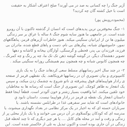
آژیر جنگ را چه کسانی به صد در می آورند؟ صلح اعتراف آشکار به حقیقت
است با خیل کشته گان چه کردید؟
(محموددرویش پور)
۱- جنگ مخوفترین ترین پدیدهای است که انسان از گذشته تاکنون با آن روبرو
شده است. در جامعهی ما هنوز سایه شوم جنگ ۸ ساله با عراق بر سر زندگی
میلیون ها تن از ایرانیان سنگینی میکند. هنوز خاطرات آژیرهای قرمز، پناهگاههای
نمور، خاموشیهای شبانه، پیکرهای بی نام، دست و پاهای قطع شده، مادران بی
فرزند، فرزندان بی پدر، قحطی و گرسنگی، آوارگان بیخانه و کاشانه و دهها
تصویر دهشتناک دیگر، در گوشه گوشه ذهن تک تک ما، چه پر رنگ و چه کمرنگ ،
چه همچون کابوس شبانه و چه همچون بیم همیشگی روزانه سنگینی میکند .
۲- در چند سال اخیر رسانههای مسلط سعی کردهاند جنگ را به یک بازی
کامپیوتری و بیان تصویریِ آن در رسانهها فروبکاهند. یک نقطهی قرمز از صفحه
ی رادار هواپیماهای فوق پیشرفته ی ناتو شروع به چشمک زدن میکند، و سپس
یک انفجار به ظاهر کوچک. این تصویری از جنگ است که رسانه ها به مخاطبان
خود تلقین میکنند. اما واقعیت بسیار زشتر و خون آلودتر است. قطعاً اینجا فقط
داستان انفجار یک نقطه ی قرمز در رادار هواپیما نیست. داستان نابود یِ
خانوادهای است که شاید سر سفرهی غذا در طرابلس نشسته باشند. یا
سربازان خسته ای که به اجبار در یک مرکز نظامی در بغداد نگهداری میشوند، یا
مدرسه ای که کودکان یوگسلاوی در آن درس می خوانند و یا یک بازار محلی پر از
زندگی و رفت و آمد در محله های کابل …. یا هر چیز دیگری که تا چند لحظه قبل
زندگی در آن جاری بوده است و اکنون تبدیل به تلی از خاکستر شده است. این