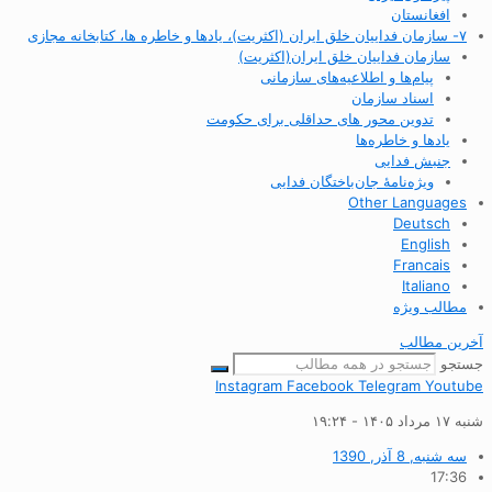
افغانستان
۷- سازمان فداییان خلق ایران (اکثریت)، یادها و خاطره ها، کتابخانه مجازی
سازمان فداییان خلق ایران(اکثریت)
پیام‌ها و اطلاعیه‌های سازمانی
اسناد سازمان
تدوین محور های حداقلی برای حکومت
یادها و خاطره‌ها
جنبش فدایی
ویژه‌نامهٔ جان‌باختگان فدایی
Other Languages
Deutsch
English
Francais
Italiano
مطالب ویژه
آخرین مطالب
جستجو
Instagram
Facebook
Telegram
Youtube
شنبه ۱۷ مرداد ۱۴۰۵ - ۱۹:۲۴
سه شنبه, 8 آذر, 1390
17:36