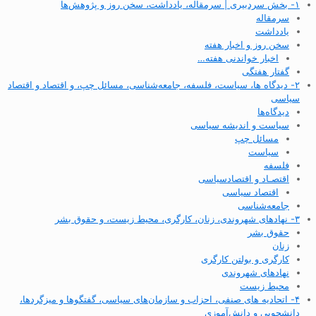
۱- بخش سردبیری | سرمقاله، یادداشت، سخن روز و پژوهش‌ها
سرمقاله
یادداشت
سخن روز و اخبار هفته
اخبار خواندنی هفته…
گفتار هفتگی
۲- دیدگاه ها، سیاست، فلسفه، جامعه‌شناسی، مسائل چپ، و اقتصاد و اقتصاد
سیاسی
دیدگاه‌ها
سیاست و اندیشه سیاسی
مسائل چپ
سیاست
فلسفه
اقتصـاد و اقتصاد‌سیاسی
اقتصاد سیاسی
جامعه‌شناسی
۳- نهادهای شهروندی، زنان، کارگری، محیط زیست، و حقوق بشر
حقوق بشر
زنان
کارگری و بولتن کارگری
نهادهای شهروندی
محیط زیست
۴- اتحادیه های صنفی، احزاب و سازمان‌های سیاسی، گفتگوها و میزگردها،
دانشجویی و دانش‌آموزی