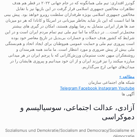
گودرز اقتداری: تیم ملی همانگونه که در جام جهانی ۲۰۲۲ در قطر هم هدف
تظاهرات مخالفین جمهوری اسلامی قرار گرفت در این بازیها نیز با تقابل
مخالفین جمهوری اسلامی بویژه طرفداران سلطنت روبرو خواهذ بود. پیش بینی
ها اما انست که این بار شاید بخاطر میزبانی در امریکا و کانادا که هر دو میزبان
صد ها هزار ایرانی متمایل به رضا پهلوی هستند، امکان در گیری های بیشتر
محتمل‌تر است…. در دیدگاه ما اما تیم ملی تیم تمام مردم ایران است و در این
شرایط که کشور هدف حملات و خسارات بی‌بدیل در تاریخ معاصر خود بوده
است پیروزی تیم ملی و حمایت عمومی هم‌وطنان برای ایجاد اتحاد و هم‌بستگی
ملی بیش لز پیش ضروری و مورد انتظار است. ما مانند همه هنرمندان و
روشنفکران میهن تحت ستم‌مان ورزش‌کارانی که با پرچم ایران در هر میدانی
مبارزه میکنند را نیز فرزند ایران و از ان خود میدانیم و پیروزی هایشان را در
میدان‌های جهانی ارج می‌گذاریم.
مطالعه »
شبکه های اجتماعی سازمان
Telegram
Facebook
Instagram
Youtube
آگهی ها
آزادی، عدالت اجتماعی، سوسیالیسم و
دموکراسی
Sozialismus und Demokratie/Socialism and Democracy/Socialisme et
démocratie