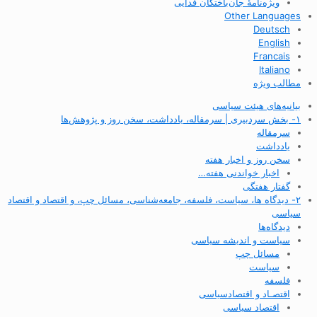
ویژه‌نامهٔ جان‌باختگان فدایی
Other Languages
Deutsch
English
Francais
Italiano
مطالب ویژه
بیانیه‌های هیئت سیاسی
۱- بخش سردبیری | سرمقاله، یادداشت، سخن روز و پژوهش‌ها
سرمقاله
یادداشت
سخن روز و اخبار هفته
اخبار خواندنی هفته…
گفتار هفتگی
۲- دیدگاه ها، سیاست، فلسفه، جامعه‌شناسی، مسائل چپ، و اقتصاد و اقتصاد
سیاسی
دیدگاه‌ها
سیاست و اندیشه سیاسی
مسائل چپ
سیاست
فلسفه
اقتصـاد و اقتصاد‌سیاسی
اقتصاد سیاسی