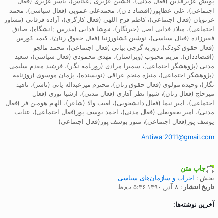
پویش عزیزالدین (فعال مدنی)، افشین عزیزی (عکاس)، یاسر عزیزی (فعال
اجتماعی)، علی عطاپور(اقتصاد دان)، محمدعلی عمویی (فعال سیاسی)، محمد
غزنویان (فعال اجتماعی)، کاظم فرج اللهی (فعال کارگری)، آزاده فرقانی (مشاور
اجتماعی)، میلاد فدایی اصل (خبرنگار)، نیوشا فدایی (مدرس دانشگاه)، صادق
فقیرزاده (فعال سیاسی)، نوشین کشاورزنیا (فعال حقوق زنان)، کیمیا کورس
(فعال حقوق کودک)، روزبه گرجی بیانی (فعال اجتماعی)، محمد مالجو
(اقتصاددان)، مریم محبوب (ویراستار)، مهدی محمودی (فعال سیاسی)، سعید
مدنی (پژوهشگر اجتماعی)، سمیرا مرادی (روزنامه نگار)، فرشید مقدم سلیمی
(پژوهشگر اجتماعی)، منیژه منجم عراقی (نویسنده)، پژمان موسوی (روزنامه
نگار)، وحیده مولوی (فعال حقوق زنان)، محترم میرعبداله یانی (ناشر)، ناهید
میرحاج (فعال زنان)، شیوا نظر آهاری (فعال مدنی)، ارشیا نوری (فعال
اجتماعی)، امیر نیما (فعال دانشجویی)، لعبت والا (شاعر)، الهام هومین فر (فعال
مدنی)، امیر یعقوبعلی (فعال مدنی)، احمد یوسف پور(فعال اجتماعی)، عنایت
یوسف پور(فعال اجتماعی)، منور یوسف پور(فعال اجتماعی)
Antiwar2011@gmail.com
چاپ متن
بخش :
احزاب و سازمان‌های سیاسی
تاریخ انتشار
: ۸ آذر, ۱۳۹۰ ۵:۳۶ ب٫ظ
آخرین نوشته‌ها: