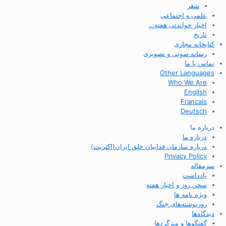
شعر
علمی و اجتماعی
اخبار خواندنی هفته…
تاریخ
کتابخانه مجازی
رسانه صوتی و تصویری
تماس با ما
Other Languages
Who We Are
English
Francais
Deutsch
درباره ما
درباره ما
درباره سازمان فداییان خلق ایران(اکثریت)
Privacy Policy
سرمقاله
یادداشت
سخن روز و اخبار هفته
ویژه نامه ها
روزنوشته‌های جنگ
دیدگاه‌ها
گفتگوها و میزگردها