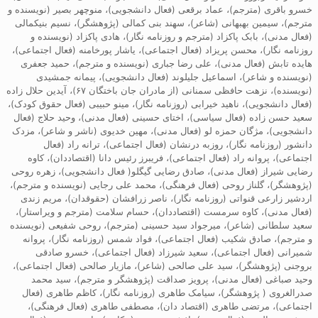
خسرو باقری (مترجم)، عماد برقعی (فعال دانشجویی)، منوچهر بصیر (نویسنده و
مترجم)، سیمین بهبهانی (شاعر)، سهند بنی کمالی (پژوهشگر)، نسیم بنیکمالی
(فعال مدنی)، بابک پاکزاد (مترجم و روزنامه نگار)، هادی پاکزاد (نویسنده و
روزنامه نگار)، محسن پریزاد (فعال اجتماعی)، یاشار پورخامنه (فعال اجتماعی)،
هایده تابش (فعال مدنی)، علی رضا جباری (نویسنده و مترجم)، حمید جعفری
(نویسنده و شاعر)، اسماعیل جلیلوند (فعال دانشجویی)، پیمانه جمشیدی
(نویسنده)، نزهت حافظی سمنانی (از مادران جان باختگان ۶۷)، آیدین حلال زاده
(فعال دانشجویی)، ناهید خیرابی (روزنامه نگار)، مینو حبیبی (فعال حقوق کودک)،
سعید حسن زاده (فعال سیاسی)، اختای حسینی (فعال مدنی)، وحید حلاج (فعال
دانشجویی)، مژگان حمزه لو (فعال مدنی)، مهین خدیوی (ناشر و شاعر)، مزدک
دانشور (روزنامه نگار)، روزبه درنشان (فعال اجتماعی)، ترانه راد (فعال
اجتماعی)، پروانه راد (فعال اجتماعی)، فریبرز رئیس دانا (اقتصاددان)، کاوه
رضایی شیراز (فعال مدنی)، صادق رضایی گیگلو( فعال دانشجویی)، زهره روحی
(پژوهشگر)، گلناز روحی (فعال فرهنگی)، محمد علی رجایی (نویسنده و مترجم)،
اردشیر زارعی قنواتی (روزنامه نگار)، ناصر زرافشان (حقوقدان)، مریم زندی
(فعال مدنی)، کاوه سرمست (اقتصاددان)، حسام سلامت (مترجم و ویراستار)،
سعید سلطانی (شاعر)، میرجواد سید حسینی (مترجم)، روحی شفیعی (نویسنده
و مترجم)، صادق شکیب (فعال اجتماعی)، فواد شمس (روزنامه نگار)، پروانه
شمیرانی (فعال اجتماعی)، سعید شیرزاد (فعال اجتماعی)، خسرو صادقی
بروجنی (پژوهشگر)، سید علی صالحی (شاعر)، مازیار صالحی (فعال اجتماعی)،
وحید صباغی (فعال مدنی)، پرویز صداقت (پژوهشگر و مترجم)، سید محمد
صدرالغروی ( پژوهشگر)، سیامک طاهری (روزنامه نگار)، کاظم طاهری (فعال
اجتماعی)، مرتضی طاهری (اقتصاد دان)، مصطفی طاهری (فعال فرهنگی)،