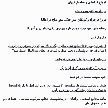
‌امواجِ گرانشی و ساختارِ کیهان
مبادله می‌کنم پس هستم
فروغ فرخزاد و کودکانِ بندرِ جنگ، بندرِ صلح در ایتالیا
رسانه‌های نوین چپ، موتور تازه پیروزی ترقی‌خواهان در آمریکا
خارج از کادر
از «برتون وودز» تا تسلیح نظام مالی؛ چگونه دلار به یکی از مهم‌ترین ابزارهای
اعمال قدرت ژئوپلیتیکی و تغییر موازنه قدرت در نظام بین‌الملل تبدیل شد؟
سرمایه‌داری، تاریخ ما را هم می فروشد.
سود از آنِ کارفرما، مرگ از آنِ کارگر
چپ سوسیالیست در دو جبهه
طوفان سوسیالیست‌ها: شکست ۳۲ میلیون دلار لابی اسرائیل با یک پادکست!
پزشک مسلمان، واشنگتن را به لرزه درآورد
بیانیه مجامع اسلامی ایرانیان – در محکومیت اعدام، سرکوب سیاسی–اجتماعی، و
نقض حقوق زنان