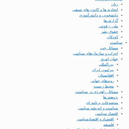
زنان
اتحادیه ها و کانون های صنفی
دانشجویی و دانش‌آموزی
گزارش‌ها
ملی – قومی
حقوق بشر
کودکان
سیاست
مسائل چپ
احزاب و سازمان‌های سیاسی
جهان امروز
بین‌المللی
پیرامون ایران
افغانستان
روندهای جهانی
محیط زیست
مسائل راهبردی در سیاست
پژوهش‌ها
موضوعات برنامه ای
سیاست و اندیشه سیاسی
اقتصاد سیاسی
اقتصـاد و اقتصاد‌سیاسی
فلسفه