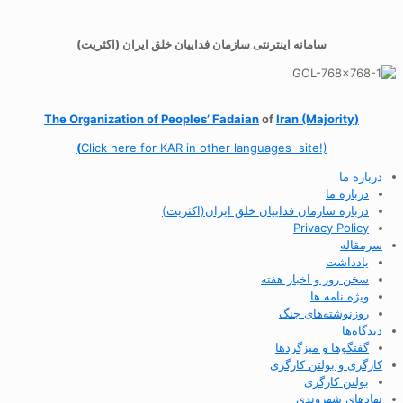
سامانه اینترنتی سازمان فداییان خلق ایران (اکثریت)
The Organization of
Peoples’ Fadaian
of
Iran (Majority)
(
Click here for KAR in other languages site!)
درباره ما
درباره ما
درباره سازمان فداییان خلق ایران(اکثریت)
Privacy Policy
سرمقاله
یادداشت
سخن روز و اخبار هفته
ویژه نامه ها
روزنوشته‌های جنگ
دیدگاه‌ها
گفتگوها و میزگردها
کارگری و بولتن کارگری
بولتن کارگری
نهادهای شهروندی