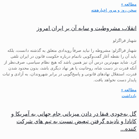
مطالعه »
سخن روز و مرور اخبارهفته
انقلاب مشروطیت و سایه آن بر ایران امروز
شهناز قراگزلو
شهناز قراگزلو: مشروطه را نباید صرفاً رویدادی متعلق به گذشته دانست، بلکه
باید آن را نقطه آغاز گفت‌وگویی ناتمام درباره حکومت قانون در ایران تلقی
کرد. شاید مهم‌ترین درس آن نیز همین باشد که هیچ نظام سیاسی، صرف‌نظر از
آنکه قدرت در دست شاه، روحانیت یا هر نهاد دیگری باشد، بدون محدود شدن
قدرت، استقلال نهادهای قانونی و پاسخ‌گویی در برابر شهروندان، به آزادی و ثبات
پایدار دست نخواهد یافت.
مطالعه »
یادداشت
گل به‌خودی فیفا در دادن میزبانی جام جهانی به آمریکا و
کانادا و نادیده گرفتن تبعیض نسبت به تیم های شرکت
کننده…