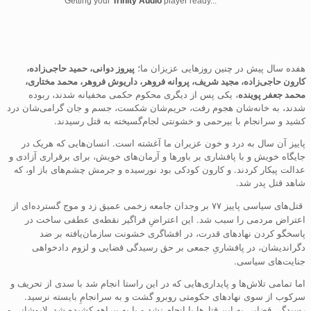
Getting your
Trinity Audio
player ready...
هفده سال پیش در چنین روزهایی عزیزان ما؛
پیروز دوانی، حمید حاجی‌زاده،
کارون حاجی‌زاده، مجید شریف، پروانه فروهر، داریوش فروهر، محمد مختاری،
محمد جعفر پوینده
، یکی پس از دیگری محکوم حکمی مخفیانه شدند، ربوده
شدند، به خانه‌شان هجوم رفت، حریم‌شان شکست، جسم و جان گرامی‌شان درد
کشید و سرانجام با بیرحمی و خشونتی لجام‌گسیخته به قتل رسیدند.
پاییز آن سال به درد و خون عزیران ما آغشته است. انسان‌هایی که هریک در
جایگاه خویش و با پافشاری بر باورها و آرمان‌های خویش، برای برقراری آزادی و
عدالت پیکار کردند. و کارون کودکی بود نورسیده و جرمش چشم‌های باز او، که
شاهد قتل پدر شد.
قتل‌های سیاسی پاییز ۷۷ بر وجدان جامعه زخمی عمیق زد و موج گسترده‌ای از
اعتراض مردمی را سبب شد. این اعتراضِ فراگیر نقطه‌ی عطفی ساخت در
پاسخگو کردن نهادهای قدرت، در افشاگری خشونت سازمان‌یافته بر ضد
دگراندیشان، در پافشاریِ جمعی بر حق رسیدگی قضایی و لزوم دادخواهی
جنایت‌های سیاسی.
اما تمامی تلاش‌ها و پایداری‌هایی که در این راستا انجام شد با سدی از تحریف و
سرکوب از سوی نهادهای حکومتی روبرو گشت و به سرانجامِ بایسته نرسید.
رسیدگی‌ قضایی به این قتل‌ها یا انجام نشد و یا به بیراهه کشیده شد. لاپوشانی و