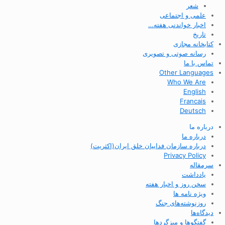
شعر
علمی و اجتماعی
اخبار خواندنی هفته…
تاریخ
کتابخانه مجازی
رسانه صوتی و تصویری
تماس با ما
Other Languages
Who We Are
English
Francais
Deutsch
درباره ما
درباره ما
درباره سازمان فداییان خلق ایران(اکثریت)
Privacy Policy
سرمقاله
یادداشت
سخن روز و اخبار هفته
ویژه نامه ها
روزنوشته‌های جنگ
دیدگاه‌ها
گفتگوها و میزگردها