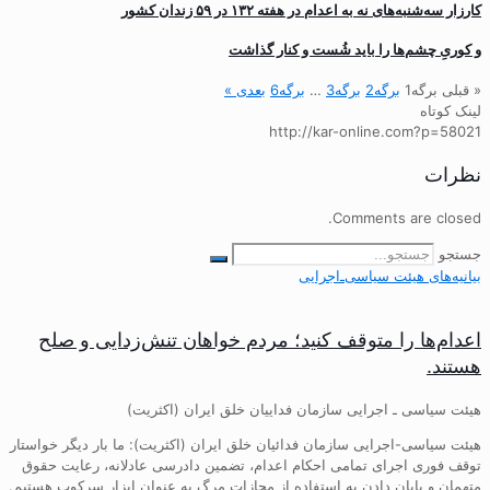
کارزار سه‌شنبه‌های نه به اعدام در هفته ۱۳۲ در ۵۹ زندان کشور
و کوریِ چشم‌ها را باید شُست و کنار گذاشت
« قبلی
برگه
1
برگه
2
برگه
3
…
برگه
6
بعدی »
لینک کوتاه
http://kar-online.com?p=58021
نظرات
Comments are closed.
جستجو
بیانیه‌های هیئت‌ سیاسی‌ـ‌اجرایی
اعدام‌ها را متوقف کنید؛ مردم خواهان تنش‌زدایی و صلح
هستند.
هیئت سیاسی ـ اجرایی سازمان فداییان خلق ایران (اکثریت)
هیئت سیاسی-اجرایی سازمان فدائیان خلق ایران (اکثریت): ما بار دیگر خواستار
توقف فوری اجرای تمامی احکام اعدام، تضمین دادرسی عادلانه، رعایت حقوق
متهمان و پایان دادن به استفاده از مجازات مرگ به عنوان ابزار سرکوب هستیم.