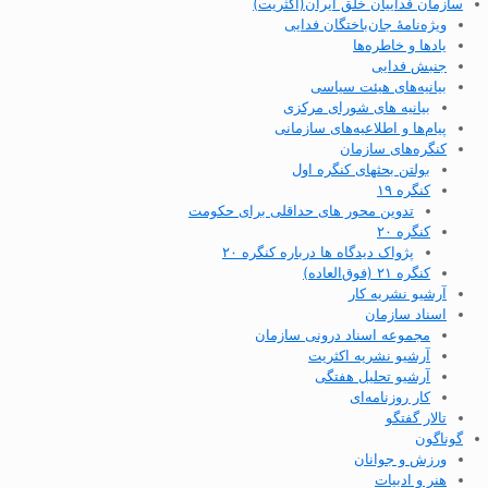
سازمان فداییان خلق ایران(اکثریت)
ویژه‌نامهٔ جان‌باختگان فدایی
یادها و خاطره‌ها
جنبش فدایی
بیانیه‌های هیئت سیاسی
بیانیه های شورای مرکزی
پیام‌ها و اطلاعیه‌های سازمانی
کنگره‌های سازمان
بولتن بحثهای کنگره اول
کنگره ۱۹
تدوین محور های حداقلی برای حکومت
کنگره ۲۰
پژواک دیدگاه ها درباره کنگره ۲۰
کنگره ۲۱ (فوق‌العاده)
آرشیو نشریه کار
اسناد سازمان
مجموعه اسناد درونی سازمان
آرشیو نشریه اکثریت
آرشیو تحلیل هفتگی
کار روزنامه‌ای
تالار گفتگو
گوناگون
ورزش و جوانان
هنر و ادبیات