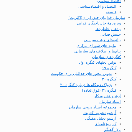
اقتصاد سیاسی
اقتصـاد و اقتصاد‌سیاسی
فلسفه
سازمان فداییان خلق ایران(اکثریت)
ویژه‌نامهٔ جان‌باختگان فدایی
یادها و خاطره‌ها
جنبش فدایی
بیانیه‌های هیئت سیاسی
بیانیه های شورای مرکزی
پیام‌ها و اطلاعیه‌های سازمانی
کنگره‌های سازمان
بولتن بحثهای کنگره اول
کنگره ۱۹
تدوین محور های حداقلی برای حکومت
کنگره ۲۰
پژواک دیدگاه ها درباره کنگره ۲۰
کنگره ۲۱ (فوق‌العاده)
آرشیو نشریه کار
اسناد سازمان
مجموعه اسناد درونی سازمان
آرشیو نشریه اکثریت
آرشیو تحلیل هفتگی
کار روزنامه‌ای
تالار گفتگو