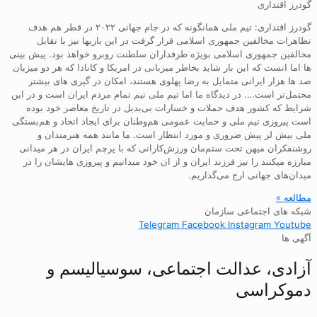
گودرز اقتداری
گودرز اقتداری: تیم ملی همانگونه که در جام جهانی ۲۰۲۲ در قطر هم هدف
تظاهرات مخالفین جمهوری اسلامی قرار گرفت در این بازیها نیز با تقابل
مخالفین جمهوری اسلامی بویژه طرفداران سلطنت روبرو خواهذ بود. پیش بینی
ها اما انست که این بار شاید بخاطر میزبانی در امریکا و کانادا که هر دو میزبان
صد ها هزار ایرانی متمایل به رضا پهلوی هستند، امکان در گیری های بیشتر
محتمل‌تر است…. در دیدگاه ما اما تیم ملی تیم تمام مردم ایران است و در این
شرایط که کشور هدف حملات و خسارات بی‌بدیل در تاریخ معاصر خود بوده
است پیروزی تیم ملی و حمایت عمومی هم‌وطنان برای ایجاد اتحاد و هم‌بستگی
ملی بیش لز پیش ضروری و مورد انتظار است. ما مانند همه هنرمندان و
روشنفکران میهن تحت ستم‌مان ورزش‌کارانی که با پرچم ایران در هر میدانی
مبارزه میکنند را نیز فرزند ایران و از ان خود میدانیم و پیروزی هایشان را در
میدان‌های جهانی ارج می‌گذاریم.
مطالعه »
شبکه های اجتماعی سازمان
Telegram
Facebook
Instagram
Youtube
آگهی ها
آزادی، عدالت اجتماعی، سوسیالیسم و
دموکراسی