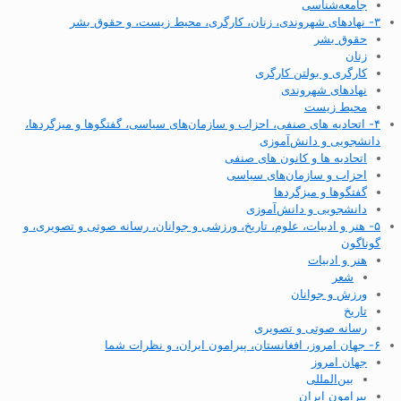
جامعه‌شناسی
۳- نهادهای شهروندی، زنان، کارگری، محیط زیست، و حقوق بشر
حقوق بشر
زنان
کارگری و بولتن کارگری
نهادهای شهروندی
محیط زیست
۴- اتحادیه های صنفی، احزاب و سازمان‌های سیاسی، گفتگوها و میزگردها،
دانشجویی و دانش‌آموزی
اتحادیه ها و کانون های صنفی
احزاب و سازمان‌های سیاسی
گفتگوها و میزگردها
دانشجویی و دانش‌آموزی
۵- هنر و ادبیات، علوم، تاریخ، ورزشی و جوانان، رسانه صوتی و تصویری، و
گوناگون
هنر و ادبیات
شعر
ورزش و جوانان
تاریخ
رسانه صوتی و تصویری
۶- جهان امروز، افغانستان، پیرامون ایران، و نظرات شما
جهان امروز
بین‌المللی
پیرامون ایران