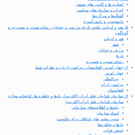
اتحادیه ها و کانون های صنفی
احزاب و سازمان‌های سیاسی
گفتگوها و میزگردها
دانشجویی و دانش‌آموزی
۵- هنر و ادبیات، علوم، تاریخ، ورزشی و جوانان، رسانه صوتی و تصویری، و
گوناگون
هنر و ادبیات
شعر
ورزش و جوانان
تاریخ
رسانه صوتی و تصویری
۶- جهان امروز، افغانستان، پیرامون ایران، و نظرات شما
جهان امروز
بین‌المللی
پیرامون ایران
افغانستان
۷- سازمان فداییان خلق ایران (اکثریت)، یادها و خاطره ها، کتابخانه مجازی
سازمان فداییان خلق ایران(اکثریت)
پیام‌ها و اطلاعیه‌های سازمانی
اسناد سازمان
تدوین محور های حداقلی برای حکومت
یادها و خاطره‌ها
جنبش فدایی