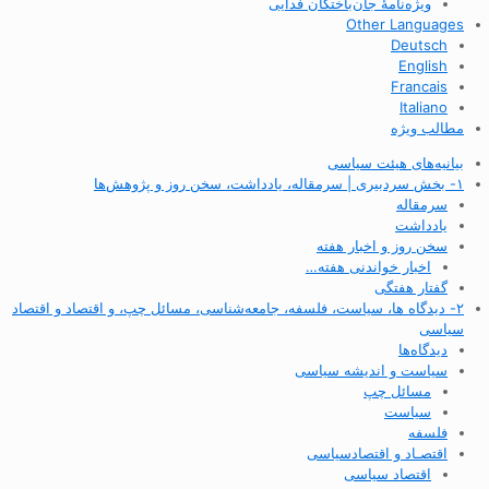
ویژه‌نامهٔ جان‌باختگان فدایی
Other Languages
Deutsch
English
Francais
Italiano
مطالب ویژه
بیانیه‌های هیئت سیاسی
۱- بخش سردبیری | سرمقاله، یادداشت، سخن روز و پژوهش‌ها
سرمقاله
یادداشت
سخن روز و اخبار هفته
اخبار خواندنی هفته…
گفتار هفتگی
۲- دیدگاه ها، سیاست، فلسفه، جامعه‌شناسی، مسائل چپ، و اقتصاد و اقتصاد
سیاسی
دیدگاه‌ها
سیاست و اندیشه سیاسی
مسائل چپ
سیاست
فلسفه
اقتصـاد و اقتصاد‌سیاسی
اقتصاد سیاسی