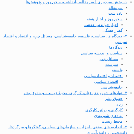
۱- بخش سردبیری | سرمقاله، یادداشت، سخن روز و پژوهش‌ها
سرمقاله
یادداشت
سخن روز و اخبار هفته
اخبار خواندنی هفته…
گفتار هفتگی
۲- دیدگاه ها، سیاست، فلسفه، جامعه‌شناسی، مسائل چپ، و اقتصاد و اقتصاد
سیاسی
دیدگاه‌ها
سیاست و اندیشه سیاسی
مسائل چپ
سیاست
فلسفه
اقتصـاد و اقتصاد‌سیاسی
اقتصاد سیاسی
جامعه‌شناسی
۳- نهادهای شهروندی، زنان، کارگری، محیط زیست، و حقوق بشر
حقوق بشر
زنان
کارگری و بولتن کارگری
نهادهای شهروندی
محیط زیست
۴- اتحادیه های صنفی، احزاب و سازمان‌های سیاسی، گفتگوها و میزگردها،
دانشجویی و دانش‌آموزی