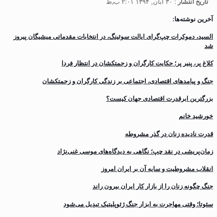
تاریخ انتشار
: ۳۰ آبان, ۱۳۹۴ ۲:۰۱ ب٫ظ
آخرین نوشته‌ها:
السید، دموکرات چپ‌گرای ایالت سوئینگ، در انتخابات مقدماتی میشیگان پیروز
شد
کلاغ پر، پنیر پر؛ حکایت کارگران و زحمتکشان در انتظار فردا
جنگ و پیامدهای اقتصادی، اجتماعی بر زندگی کارگران و زحمتکشان
بزرگترین ابرقدرت اقتصادی جهان کیست؟
خورشید خانم
قدرت نادیده زنان در گذر مشروطه
زمان‌پریشی در نقد چپ؛ نگاهی به دیدگاه‌های موسی غنی‌نژاد
انقلاب مشروطیت و سایه آن بر ایران امروز
جنگ چگونه زنان را از بازار کار ایران بیرون راند
سئوتا؛ وقتی مهاجرت به ابزار جنگ ژئوپلیتیک تبدیل می‌شود