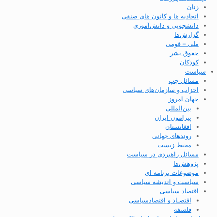
زنان
اتحادیه ها و کانون های صنفی
دانشجویی و دانش‌آموزی
گزارش‌ها
ملی – قومی
حقوق بشر
کودکان
سیاست
مسائل چپ
احزاب و سازمان‌های سیاسی
جهان امروز
بین‌المللی
پیرامون ایران
افغانستان
روندهای جهانی
محیط زیست
مسائل راهبردی در سیاست
پژوهش‌ها
موضوعات برنامه ای
سیاست و اندیشه سیاسی
اقتصاد سیاسی
اقتصـاد و اقتصاد‌سیاسی
فلسفه