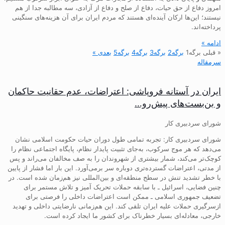
امروز دفاع از حق حیات، دفاع از صلح و دفاع از آزادی، سه مطالبه جدا از هم
نیستند؛ این‌ها ارکان آینده‌ای هستند که مردم ایران برای آن هزینه‌های سنگینی
پرداخته‌اند.
ادامه »
« قبلی
برگه
1
برگه
2
برگه
3
برگه
4
برگه
5
بعدی »
سرمقاله
ایران در آستانه فروپاشی: اعتراضات، عدم حقانیت حاکمان
و بن‌بست‌های پیش‌رو…
شورای سردبیری کار
شورای سردبیری کار: تجربه تمامی طول دوران حیات حکومت اسلامی نشان
می‌دهد که هر موج سرکوب، به‌جای تثبیت پایدار نظام، پایگاه اجتماعی نظام را
کوچک‌تر می‌کند، شمار بیشتری از شهروندان را به صف مخالفان می‌راند و پس
از مدتی، اعتراضات گسترده‌تری دوباره سر برمی‌آورد. این بار اما فشار از پایین
با خطر تشدید تنش در سطح منطقه‌ای و بین‌المللی نیز هم‌زمان شده است. در
چنین فضایی، اسرائیل ـ با سابقه حملات تحریک آمیز و تلاش مستمر برای
تضعیف جمهوری اسلامی ـ ممکن است اعتراضات داخلی را فرصتی برای
ازسرگیری حملات علیه ایران تلقی کند. این هم‌زمانی نارضایتی داخلی و تهدید
خارجی، معادله‌ای بسیار خطرناک برای کشور ما ایجاد کرده است.