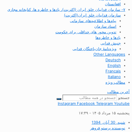
افغانستان
۷- سازمان فداییان خلق ایران (اکثریت)، یادها و خاطره ها، کتابخانه مجازی
سازمان فداییان خلق ایران(اکثریت)
پیام‌ها و اطلاعیه‌های سازمانی
اسناد سازمان
تدوین محور های حداقلی برای حکومت
یادها و خاطره‌ها
جنبش فدایی
ویژه‌نامهٔ جان‌باختگان فدایی
Other Languages
Deutsch
English
Francais
Italiano
مطالب ویژه
آخرین مطالب
جستجو
Instagram
Facebook
Telegram
Youtube
پنجشنبه ۱۵ مرداد ۱۴۰۵ - ۱۷:۴۹
شنبه, 30 آبان, 1394
نویسنده
پرستو فروهر