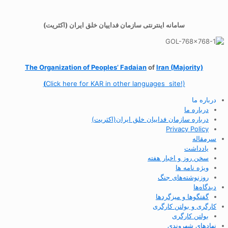
سامانه اینترنتی سازمان فداییان خلق ایران (اکثریت)
The Organization of
Peoples’ Fadaian
of
Iran (Majority)
(
Click here for KAR in other languages site!)
درباره ما
درباره ما
درباره سازمان فداییان خلق ایران(اکثریت)
Privacy Policy
سرمقاله
یادداشت
سخن روز و اخبار هفته
ویژه نامه ها
روزنوشته‌های جنگ
دیدگاه‌ها
گفتگوها و میزگردها
کارگری و بولتن کارگری
بولتن کارگری
نهادهای شهروندی