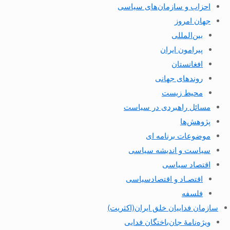
احزاب و سازمان‌های سیاسی
جهان امروز
بین‌المللی
پیرامون ایران
افغانستان
روندهای جهانی
محیط زیست
مسائل راهبردی در سیاست
پژوهش‌ها
موضوعات برنامه ای
سیاست و اندیشه سیاسی
اقتصاد سیاسی
اقتصـاد و اقتصاد‌سیاسی
فلسفه
سازمان فداییان خلق ایران(اکثریت)
ویژه‌نامهٔ جان‌باختگان فدایی