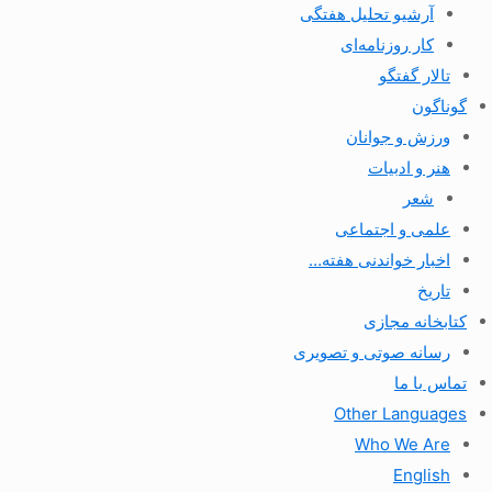
آرشیو تحلیل هفتگی
کار روزنامه‌ای
تالار گفتگو
گوناگون
ورزش و جوانان
هنر و ادبیات
شعر
علمی و اجتماعی
اخبار خواندنی هفته…
تاریخ
کتابخانه مجازی
رسانه صوتی و تصویری
تماس با ما
Other Languages
Who We Are
English