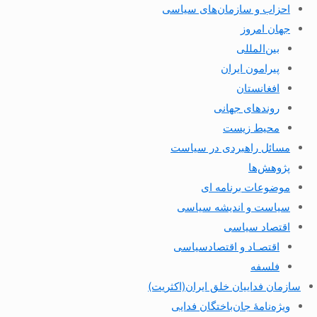
احزاب و سازمان‌های سیاسی
جهان امروز
بین‌المللی
پیرامون ایران
افغانستان
روندهای جهانی
محیط زیست
مسائل راهبردی در سیاست
پژوهش‌ها
موضوعات برنامه ای
سیاست و اندیشه سیاسی
اقتصاد سیاسی
اقتصـاد و اقتصاد‌سیاسی
فلسفه
سازمان فداییان خلق ایران(اکثریت)
ویژه‌نامهٔ جان‌باختگان فدایی