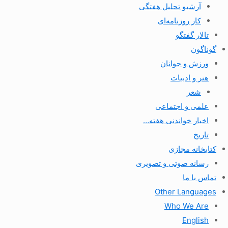
آرشیو تحلیل هفتگی
کار روزنامه‌ای
تالار گفتگو
گوناگون
ورزش و جوانان
هنر و ادبیات
شعر
علمی و اجتماعی
اخبار خواندنی هفته…
تاریخ
کتابخانه مجازی
رسانه صوتی و تصویری
تماس با ما
Other Languages
Who We Are
English