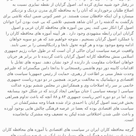
در رفتار خود شبیه سازی کرده اند. اصول گرایان از نقطه تمایزی نسبت به
اصلاح طلبان برخوردارند که آنان را به محافظه کاری مدرن نزدیک و نزدیکتر
میسازد و آن اینکه حافظان سنت هستند. در عصر کنونی ضمن اینکه تلاشی برای
بازگشت به گذشته را در آنان شاهد هستیم، تلاشی که بی عبث بودن آنرا جوانان
اصول گرا انکار نمی کنند. پس بین آموزه های محافظه کاران غربی و اصول
گرایان ایران رابطه مشهودی وجود دارد . هر آیینه آموزه های محافظه کاران را
با عملکرد اصول گرایان بسنجیم ، متوجه خواهیم شد که هر دو سویه خواهان
ادامه وضع موجود بوده و هر گونه تحول نابجا و رادیکالیستی را بر نمی تابند.
واقعیت عرصه سیاست ایران حاکی از آن است که در طول حیات رژیم جمهوری
اسلامی منش محافظه کارانه اصول گرایان باعث گردیده تا در برابر هر جریان
خواهان اصلاحات مقاومت باز دارنده از خود نشان دهند. نمونه های تقابل با
اقدامات کابینه دور دوم هاشمی رفسنجانی تا بدانجا دامن میگستراند که علیرغم
وحدت شعار مبنی بر اطاعت از رهبری، حمایت از رئیس جمهوربا سیاست های
اقتصادی و دیپلماتیک به مخالفت برخیزند. همچنین در دو دوره ریاست جمهوری
خاتمی بر سر راه اصلاحات وی و همفکرانش در مجلس ششم بویژه عدالت
سیاسی ( توسعه سیاسی ) جنان موانعی ایجاد کردند که در شکل خود بیسابقه
بود. اما در دو دوره اخیر ریاست جمهوری ۸۴ و ۸۸ آنچه که باعث تداوم همراهی
بخش قدرتمند اصول گرایان با احمدی نژاد شده همانا وجه مشترکشان در
سیاست های اقتصادی بوده که بعضا در عرصه فرهنگی چالش هایی بوجود آورده
و باعث علنی شدن اختلافاتی شده لیکن به تضعیف وجه مشترک نیانجامیده
است.
گرچه محافظه کاران ایران در سیاست های اقتصادی با آموزه های محافظه کاران
مدرن غربی تشابه و همگرایی های بسیار دارند، لیکن در عرصه سیاست های