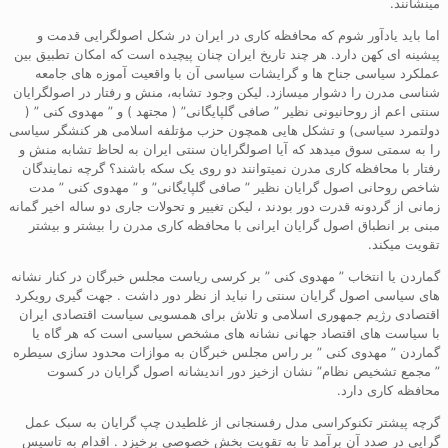
مینشانند.
اما باید یادآور شوم که محافظه کاری در ایران در شکل اصولگرایی قدمت و
پیشینه ای کهن دارد. هر چند تاریخ ایران چنان پیچیده است که امکان تطبیق بین
عملکرد سیاسی جناح ها و گرایشات سیاسی آن با واقعیت آموزه های جامعه
شناسی مدرن را دشوار میسازد. لیکن وجود تشابه، منش و رفتار در اصولگرایان
سنتی اعم از روحانیونی نظیر ” صافی گلپایگانی” ( مجتهد ) و ” مهدوی کنی ” (
دولتمرد سیاسی) و تشکل هایی همچون حزب مؤتلفه اسلامی هر کنشگر سیاسی
را به سمتی سوق میدهد که آیا اصولگرایان سنتی ایران به لحاظ تشابه منش و
رفتار با محافظه کاری مدرن نمیتوانند دو روی یک سکه باشند؟ گرچه نمایندگان
شاخص روحانی اصول گرایان نظیر ” صافی گلپایگانی” و ” مهدوی کنی ” مدت
زمانی از گردونه قدرت دور بودند ، لیکن تغییر و تحولات جاری دو ساله اخیر گمانه
مبنی بر انطباق اصول گرایان ایرانی با محافظه کاری مدرن را بیشتر و بیشتر
تقویت میکند.
گماردن یا انتخاب ” مهدوی کنی ” بر کرسی ریاست مجلس خبرگان در کنار نشانه
های سیاسی اصول گرایان سنتی را نباید از نظر دور داشت . جهت گیری رویکرد
اقتصادی رژیم جمهوری اسلامی و تلاش برای همسویی سیاست اقتصادی ایران
با سیاست های اقتصاد جهانی نشانه های مشخص سیاسی است که هر گاه یا
گماردن ” مهدوی کنی ” بر راس مجلس خبرگان به موازات محدود سازی سیطره
” مجمع تشخیص نظام” نشان ازخیز دور اندیشانه اصول گرایان در کسوت
محافظه کاری دارد.
گرچه پیشتر تکنوکراسی مدل رفسنجانی از غلطیدن چپ گرایان به سبک عمل
گرایی در صدد آن برآمد تا به تقویت بخش خصوصی برخیزد . اقدام به تاسیس