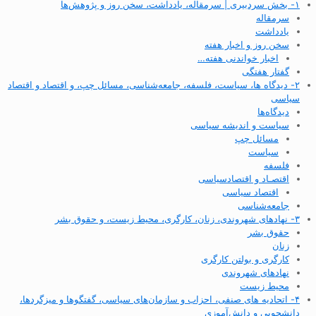
۱- بخش سردبیری | سرمقاله، یادداشت، سخن روز و پژوهش‌ها
سرمقاله
یادداشت
سخن روز و اخبار هفته
اخبار خواندنی هفته…
گفتار هفتگی
۲- دیدگاه ها، سیاست، فلسفه، جامعه‌شناسی، مسائل چپ، و اقتصاد و اقتصاد
سیاسی
دیدگاه‌ها
سیاست و اندیشه سیاسی
مسائل چپ
سیاست
فلسفه
اقتصـاد و اقتصاد‌سیاسی
اقتصاد سیاسی
جامعه‌شناسی
۳- نهادهای شهروندی، زنان، کارگری، محیط زیست، و حقوق بشر
حقوق بشر
زنان
کارگری و بولتن کارگری
نهادهای شهروندی
محیط زیست
۴- اتحادیه های صنفی، احزاب و سازمان‌های سیاسی، گفتگوها و میزگردها،
دانشجویی و دانش‌آموزی