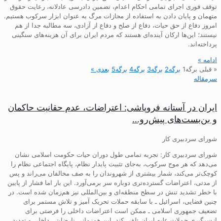
توقف فوری اجرای تمامی احکام اعدام، تضمین دادرسی عادلانه، رعایت حقوق
متهمان و پایان دادن به استفاده از مجازات مرگ به عنوان ابزار سرکوب هستیم.
امروز دفاع از حق حیات، دفاع از صلح و دفاع از آزادی، سه مطالبه جدا از هم
نیستند؛ این‌ها ارکان آینده‌ای هستند که مردم ایران برای آن هزینه‌های سنگینی
پرداخته‌اند.
ادامه »
« قبلی
برگه
1
برگه
2
برگه
3
برگه
4
برگه
5
بعدی »
سرمقاله
ایران در آستانه فروپاشی: اعتراضات، عدم حقانیت حاکمان
و بن‌بست‌های پیش‌رو…
شورای سردبیری کار
شورای سردبیری کار: تجربه تمامی طول دوران حیات حکومت اسلامی نشان
می‌دهد که هر موج سرکوب، به‌جای تثبیت پایدار نظام، پایگاه اجتماعی نظام را
کوچک‌تر می‌کند، شمار بیشتری از شهروندان را به صف مخالفان می‌راند و پس
از مدتی، اعتراضات گسترده‌تری دوباره سر برمی‌آورد. این بار اما فشار از پایین
با خطر تشدید تنش در سطح منطقه‌ای و بین‌المللی نیز هم‌زمان شده است. در
چنین فضایی، اسرائیل ـ با سابقه حملات تحریک آمیز و تلاش مستمر برای
تضعیف جمهوری اسلامی ـ ممکن است اعتراضات داخلی را فرصتی برای
ازسرگیری حملات علیه ایران تلقی کند. این هم‌زمانی نارضایتی داخلی و تهدید