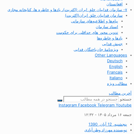
افغانستان
۷- سازمان فداییان خلق ایران (اکثریت)، یادها و خاطره ها، کتابخانه مجازی
سازمان فداییان خلق ایران(اکثریت)
پیام‌ها و اطلاعیه‌های سازمانی
اسناد سازمان
تدوین محور های حداقلی برای حکومت
یادها و خاطره‌ها
جنبش فدایی
ویژه‌نامهٔ جان‌باختگان فدایی
Other Languages
Deutsch
English
Francais
Italiano
مطالب ویژه
آخرین مطالب
جستجو
Instagram
Facebook
Telegram
Youtube
جمعه ۱۶ مرداد ۱۴۰۵ - ۱۲:۳۲
پنجشنبه, 12 آبان, 1390
نویسنده
مهرزاد وطن‌آبادی