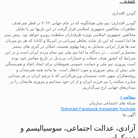
کننده…
گودرز اقتداری
گودرز اقتداری: تیم ملی همانگونه که در جام جهانی ۲۰۲۲ در قطر هم هدف
تظاهرات مخالفین جمهوری اسلامی قرار گرفت در این بازیها نیز با تقابل
مخالفین جمهوری اسلامی بویژه طرفداران سلطنت روبرو خواهذ بود. پیش بینی
ها اما انست که این بار شاید بخاطر میزبانی در امریکا و کانادا که هر دو میزبان
صد ها هزار ایرانی متمایل به رضا پهلوی هستند، امکان در گیری های بیشتر
محتمل‌تر است…. در دیدگاه ما اما تیم ملی تیم تمام مردم ایران است و در این
شرایط که کشور هدف حملات و خسارات بی‌بدیل در تاریخ معاصر خود بوده
است پیروزی تیم ملی و حمایت عمومی هم‌وطنان برای ایجاد اتحاد و هم‌بستگی
ملی بیش لز پیش ضروری و مورد انتظار است. ما مانند همه هنرمندان و
روشنفکران میهن تحت ستم‌مان ورزش‌کارانی که با پرچم ایران در هر میدانی
مبارزه میکنند را نیز فرزند ایران و از ان خود میدانیم و پیروزی هایشان را در
میدان‌های جهانی ارج می‌گذاریم.
مطالعه »
شبکه های اجتماعی سازمان
Telegram
Facebook
Instagram
Youtube
آگهی ها
آزادی، عدالت اجتماعی، سوسیالیسم و
دموکراسی