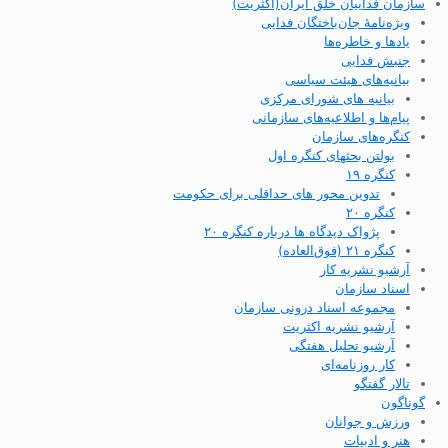
سازمان فداییان خلق ایران(اکثریت)
ویژه‌نامهٔ جان‌باختگان فدایی
یادها و خاطره‌ها
جنبش فدایی
بیانیه‌های هیئت سیاسی
بیانیه های شورای مرکزی
پیام‌ها و اطلاعیه‌های سازمانی
کنگره‌های سازمان
بولتن بحثهای کنگره اول
کنگره ۱۹
تدوین محور های حداقلی برای حکومت
کنگره ۲۰
پژواک دیدگاه ها درباره کنگره ۲۰
کنگره ۲۱ (فوق‌العاده)
آرشیو نشریه کار
اسناد سازمان
مجموعه اسناد درونی سازمان
آرشیو نشریه اکثریت
آرشیو تحلیل هفتگی
کار روزنامه‌ای
تالار گفتگو
گوناگون
ورزش و جوانان
هنر و ادبیات