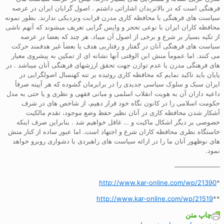
فرهنگی است که در بالاتربدان اشاراتی داشتم . اصول گرایان ایران در عرصه
سیاست های فرهنگی با محافظه کاری مدرن قرابت ونزدیکی ندارند. بطور نمونه
محافظه کاران ایران با نوعی تحجر و واپس گرایی تعریف میشوند که آنهم ناشی
از تکیه بسیار بر شرع و برخی از اصول آن میباد. هر چند که بعضا در عرصه
سیاست های فرهنگی آنان در گفتار و رفتاربی هدف یا بعضأ غیر هدفمند حرکت
می کنند. اما عمومأ منش ابن الوقتی آنها نشانه ای از تمکین به پیشروی معیار
های فرهنگی مدرن یا عدم توازن جهت تحقق ارزشهای فرهنگی آنان میباشد . در
پایان باید تاکید نمایم که محافظه کاری روئیده بر تنه کهنسال اصولگرایی در
ایران سبک و سلوک سیاسی جدیدی را در برابرمان گشوده که هر آیینه صرفأ
داعیه داران آن به هویت انقلاب اسلمی و مبانی فقهی و نظری و یا حتی به مدل
حکومت اسلامی را در کانون نگاه خود قرار دهیم، از شاخص های در شرف
آشکار شدن محافظه کاری در آنان نظیر حفظ وضع موجود، تقدم مالکیت
خصوصی بر دیگر اشکال ماکیت و … غافل خواهیم شد . بنابراین صرف اینکه
خاستگاه نظری محافظه کاران شرع و اجتهاد است. اما عبور ساده از کنار منش
های نوظهور آنان ما را در ارائه سیاست های راهبردی با دشواری روبرو خواهد
نمود.
———————
http://www.kar-online.com/wp/21390
*
http://www.kar-online.com/wp/21519
**
چاپ متن