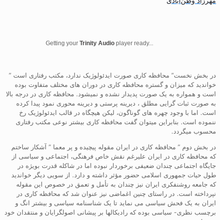
مهرزاد وطن‌آبادی
Getting your
Trinity Audio
player ready...
در بخش نخست” محافظه کاری صورت ایدئولوژیک ندارد، مکتب رفتاری است ”
خواندید که میزان و گستره محافظه کاری در دوران های مختلف متفاوت بوده
است و همواره به یک صورت پدیدار نشده و نمیشود. محافظه کاری در درجه بالا
به صورت ثبات گرایی مطلق ، دیرینه پرستی و دیرینه محوری نمود پیدا کرده
است. اما با وجود چهره های گوناگون، لیکن هیچگاه در قالب ایدئولوژیک رخ
ننموده است. بنابراین میتوان گفت محافظه کاری بیشتر نوعی مکتب رفتاری
محسوب میگردد.
در بخش دوم ” محافظه کاری در ایران مقوله پیچیده و پر معما ” آشکار ساختم
که محافظه کاری در ایران علیرغم نقش خاص فرهنگی، اجتماعی و سیاسی از
جایگاه اجتماعی چندان ضعیفی برخوردار نبوده اما در شاکله قدرت بویژه در
طول حیات جمهوری اسلامی حضور مؤثر داشته و دارد. از سویی دیگر خواندید
که جامعه روشنفکری ایران نیز چندان به تأمل و تعمق در خصوص این مقوله
نپرداخته است. در راستای چنین اغماضی نیز عنوان شد که محافظه کاری در
ایران به یک فحش سیاسی می نماید تا یک شناسنامه سیاسی و بیشتر انگ و
برچسب نظری- سیاسی بوده که رادیکالها بر پیشانی اصولگرایان و منتقدان خود