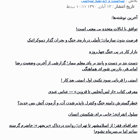
بخش :
سیاست و انديشه سياسی
تاریخ انتشار
: ۱۲ آبان, ۱۳۹۰ ۱۰:۱۱ ب٫ظ
آخرین نوشته‌ها:
توافق با ایالات متحده بی معنی است!
فرصت بدون سازمان؛ تأملی درباره‌ی جنگ و بحران گذار دموکراتیک
بازار کار در پی جنگ چهل‌روزه
دست بند بر دست و پابند بر پای معلم بیمار؛ گزارشی از آخرین وضعیت رضا
امانی‌فر، بازرس شورای هماهنگی
ایمنی را قربانی سود نکنید، اول ایمنی بعد کار !
معرفی کتاب «از لس‌آنجلس تا قزوین» — عباس عبدی
خطرگسترش دامنه جنگ وکنترل ناپذیرشدن آن، و آزمون آتش بس جدید؟
سلول انفرادی؛ جایی برای شکستن انسان
جغرافیای فقر؛ از اسلامشهر تا تهران؛ روایت دردناک «پریچهر»: حاضرم گرسنه
بمانم اما بی‌سرپناه نشوم!