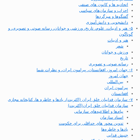
اتحادیه ها و کانون های صنفی
احزاب و سازمان‌های سیاسی
گفتگوها و میزگردها
دانشجویی و دانش‌آموزی
۵- هنر و ادبیات، علوم، تاریخ، ورزشی و جوانان، رسانه صوتی و تصویری، و
گوناگون
هنر و ادبیات
شعر
ورزش و جوانان
تاریخ
رسانه صوتی و تصویری
۶- جهان امروز، افغانستان، پیرامون ایران، و نظرات شما
جهان امروز
بین‌المللی
پیرامون ایران
افغانستان
۷- سازمان فداییان خلق ایران (اکثریت)، یادها و خاطره ها، کتابخانه مجازی
سازمان فداییان خلق ایران(اکثریت)
پیام‌ها و اطلاعیه‌های سازمانی
اسناد سازمان
تدوین محور های حداقلی برای حکومت
یادها و خاطره‌ها
جنبش فدایی