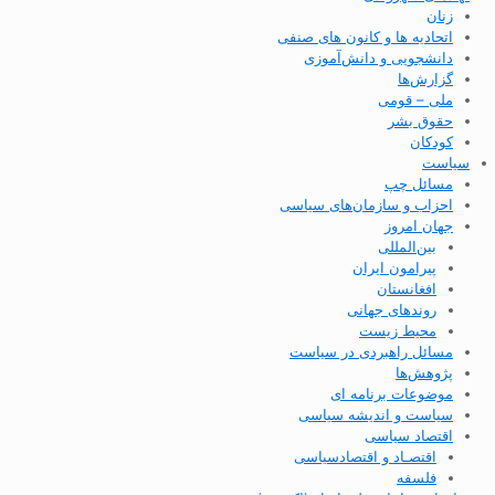
زنان
اتحادیه ها و کانون های صنفی
دانشجویی و دانش‌آموزی
گزارش‌ها
ملی – قومی
حقوق بشر
کودکان
سیاست
مسائل چپ
احزاب و سازمان‌های سیاسی
جهان امروز
بین‌المللی
پیرامون ایران
افغانستان
روندهای جهانی
محیط زیست
مسائل راهبردی در سیاست
پژوهش‌ها
موضوعات برنامه ای
سیاست و اندیشه سیاسی
اقتصاد سیاسی
اقتصـاد و اقتصاد‌سیاسی
فلسفه