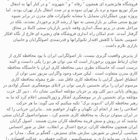
فروشگاه هایزنجیره ای همچون ” رفاه ” و ” شهروند ” و در کنار آنها به انتقال
مرکز توزیع میوه و تره بار تهران نمودند و در صدد انتقال بازار تهران بودند. اما
پروژه نوین عملگرایان متمایل یا مشابه تکنوکرات های مدرن در برابر شیوه
توزیع سنتی متکی بر بازارسنتی نه تنها از رشد لازم برخوردار نشدند، بلکه در
مراحل بعدی در پرتو سنگ اندازی وقفه ناپذیر بازاریان سنتی کاملا در محاق
گرفتار آمدند. عدم امکان راه اندازی فروشگاه های زنچیره ای فارغ از نگاه افکار
عمومی بخشأ با کاهش اقتدار تکنوکراتها و قدرتمندی اصولگرایان و حامیان
بازاری تلازم داشت .
از پذیرش واقعیت گریزی نیست. تار اصولگرایی ایران با پود محافظه کاری از
چنان ارتباط موزون برخوردار است که می توان هر دو را یکی دانست و البته
درست است که خاستکاه نظری دینی محافظه کاری ایران با خاستگاه محافظه
کاری مدرن متفاوت است . لیکن صرف وجود واگرایی مزبور نمی توان از
انتطباق اصول گرایی با محافظه کاری غافل شد . طرح مقوله محافظه کاری
مرسوم ایران را برای نخستین بارمی توان در لابلای موضعگیری عسگر اولادی در
روزهای پایانی دبیر کلی وی بر جریان مؤتلفه اسلامی نشان داد . دبیر کل حزب
مؤتلفه برای نخستین بار در موضعگیری آشکار و ژورنالیستی اعلام کرد که ما به
رهبر محافظه کاران “ادموند برک” تکیه میکنیم که می گوید: ما هر حرکت
اصلاحی را بعد از انجام آن نگهبان و نگهدار خواهیم شد . بنابراین جریانی را که
در ایران میتوان نزدیک به محافظه کاری تجسم کرد ، نمیتوانداصول گرایان سنتی
نباشند که در روش و منش قرینه محافظه کاران مدرن هستند . اصول گرایان
ایران همچون محافظه کاران، ترجیح اعتدال بر انقلاب، عقل بر شور احساس
سیاسی، آرامش بر شورش، سازش بجای ستیزش ، گفتگو بر چنگ ، مدارا بر
نابردباری، سرمایه داری بر سوسیالیسم ، عدالت حقوقی بر عدالت اقتصادی را