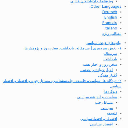
ویژه‌نامهٔ جان‌باختگان فدایی
Other Languages
Deutsch
English
Francais
Italiano
مطالب ویژه
بیانیه‌های هیئت سیاسی
۱- بخش سردبیری | سرمقاله، یادداشت، سخن روز و پژوهش‌ها
سرمقاله
یادداشت
سخن روز و اخبار هفته
اخبار خواندنی هفته…
گفتار هفتگی
۲- دیدگاه ها، سیاست، فلسفه، جامعه‌شناسی، مسائل چپ، و اقتصاد و اقتصاد
سیاسی
دیدگاه‌ها
سیاست و اندیشه سیاسی
مسائل چپ
سیاست
فلسفه
اقتصـاد و اقتصاد‌سیاسی
اقتصاد سیاسی