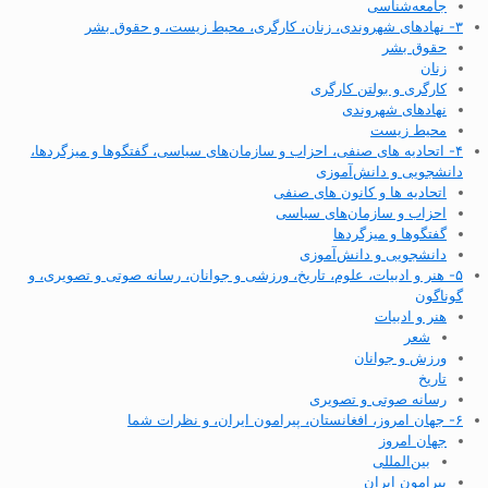
جامعه‌شناسی
۳- نهادهای شهروندی، زنان، کارگری، محیط زیست، و حقوق بشر
حقوق بشر
زنان
کارگری و بولتن کارگری
نهادهای شهروندی
محیط زیست
۴- اتحادیه های صنفی، احزاب و سازمان‌های سیاسی، گفتگوها و میزگردها،
دانشجویی و دانش‌آموزی
اتحادیه ها و کانون های صنفی
احزاب و سازمان‌های سیاسی
گفتگوها و میزگردها
دانشجویی و دانش‌آموزی
۵- هنر و ادبیات، علوم، تاریخ، ورزشی و جوانان، رسانه صوتی و تصویری، و
گوناگون
هنر و ادبیات
شعر
ورزش و جوانان
تاریخ
رسانه صوتی و تصویری
۶- جهان امروز، افغانستان، پیرامون ایران، و نظرات شما
جهان امروز
بین‌المللی
پیرامون ایران