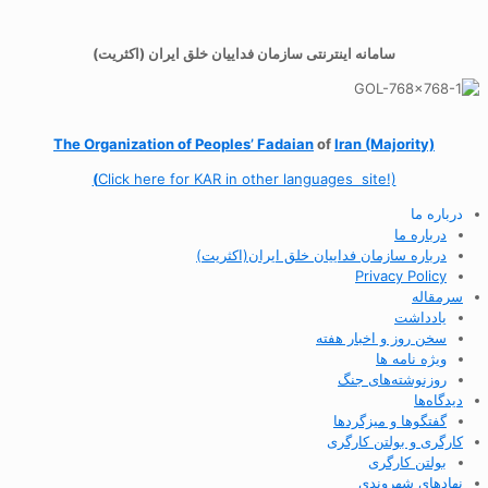
سامانه اینترنتی سازمان فداییان خلق ایران (اکثریت)
The Organization of
Peoples’ Fadaian
of
Iran (Majority)
(
Click here for KAR in other languages site!)
درباره ما
درباره ما
درباره سازمان فداییان خلق ایران(اکثریت)
Privacy Policy
سرمقاله
یادداشت
سخن روز و اخبار هفته
ویژه نامه ها
روزنوشته‌های جنگ
دیدگاه‌ها
گفتگوها و میزگردها
کارگری و بولتن کارگری
بولتن کارگری
نهادهای شهروندی