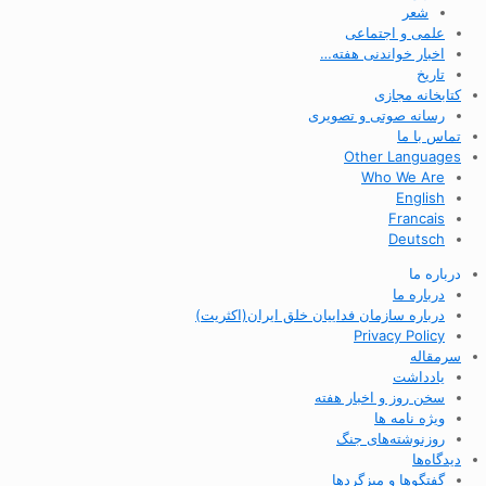
شعر
علمی و اجتماعی
اخبار خواندنی هفته…
تاریخ
کتابخانه مجازی
رسانه صوتی و تصویری
تماس با ما
Other Languages
Who We Are
English
Francais
Deutsch
درباره ما
درباره ما
درباره سازمان فداییان خلق ایران(اکثریت)
Privacy Policy
سرمقاله
یادداشت
سخن روز و اخبار هفته
ویژه نامه ها
روزنوشته‌های جنگ
دیدگاه‌ها
گفتگوها و میزگردها