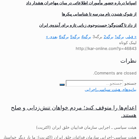
اسپانیا درباره حضور مأموران اطلاعاتی در میان مهاجران هشدار داد
از شوک شنیدن نام مدرسه تا شناسایی پیکرها
از داد تا گفت‌وگو؛ جست‌وجوی زبانی تازه برای آینده‌ی ایران
« قبلی
برگه
1
برگه
2
برگه
3
برگه
4
برگه
5
برگه
6
بعدی »
لینک کوتاه
http://kar-online.com?p=46843
نظرات
Comments are closed.
جستجو
بیانیه‌های هیئت‌ سیاسی‌ـ‌اجرایی
اعدام‌ها را متوقف کنید؛ مردم خواهان تنش‌زدایی و صلح
هستند.
هیئت سیاسی ـ اجرایی سازمان فداییان خلق ایران (اکثریت)
هیئت سیاسی-اجرایی سازمان فدائیان خلق ایران (اکثریت): ما بار دیگر خواستار