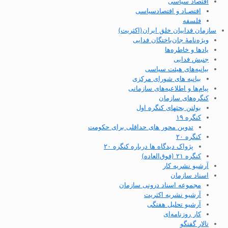
اقتصاد سیاسی
اقتصـاد و اقتصاد‌سیاسی
فلسفه
سازمان فداییان خلق ایران(اکثریت)
ویژه‌نامهٔ جان‌باختگان فدایی
یادها و خاطره‌ها
جنبش فدایی
بیانیه‌های هیئت سیاسی
بیانیه های شورای مرکزی
پیام‌ها و اطلاعیه‌های سازمانی
کنگره‌های سازمان
بولتن بحثهای کنگره اول
کنگره ۱۹
تدوین محور های حداقلی برای حکومت
کنگره ۲۰
پژواک دیدگاه ها درباره کنگره ۲۰
کنگره ۲۱ (فوق‌العاده)
آرشیو نشریه کار
اسناد سازمان
مجموعه اسناد درونی سازمان
آرشیو نشریه اکثریت
آرشیو تحلیل هفتگی
کار روزنامه‌ای
تالار گفتگو