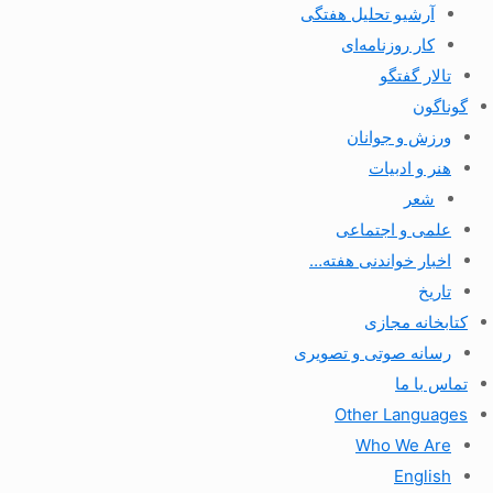
آرشیو تحلیل هفتگی
کار روزنامه‌ای
تالار گفتگو
گوناگون
ورزش و جوانان
هنر و ادبیات
شعر
علمی و اجتماعی
اخبار خواندنی هفته…
تاریخ
کتابخانه مجازی
رسانه صوتی و تصویری
تماس با ما
Other Languages
Who We Are
English