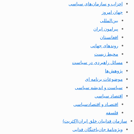
احزاب و سازمان‌های سیاسی
جهان امروز
بین‌المللی
پیرامون ایران
افغانستان
روندهای جهانی
محیط زیست
مسائل راهبردی در سیاست
پژوهش‌ها
موضوعات برنامه ای
سیاست و اندیشه سیاسی
اقتصاد سیاسی
اقتصـاد و اقتصاد‌سیاسی
فلسفه
سازمان فداییان خلق ایران(اکثریت)
ویژه‌نامهٔ جان‌باختگان فدایی