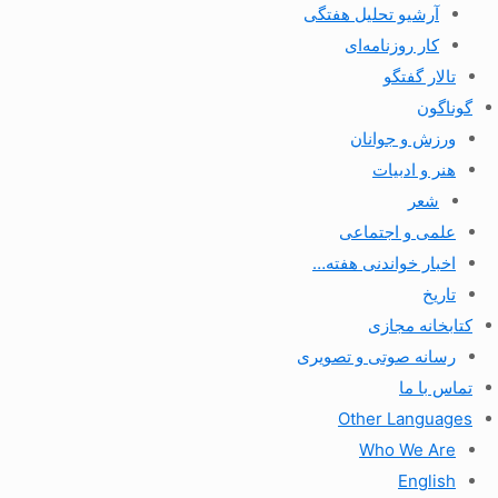
آرشیو تحلیل هفتگی
کار روزنامه‌ای
تالار گفتگو
گوناگون
ورزش و جوانان
هنر و ادبیات
شعر
علمی و اجتماعی
اخبار خواندنی هفته…
تاریخ
کتابخانه مجازی
رسانه صوتی و تصویری
تماس با ما
Other Languages
Who We Are
English