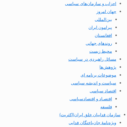
احزاب و سازمان‌های سیاسی
جهان امروز
بین‌المللی
پیرامون ایران
افغانستان
روندهای جهانی
محیط زیست
مسائل راهبردی در سیاست
پژوهش‌ها
موضوعات برنامه ای
سیاست و اندیشه سیاسی
اقتصاد سیاسی
اقتصـاد و اقتصاد‌سیاسی
فلسفه
سازمان فداییان خلق ایران(اکثریت)
ویژه‌نامهٔ جان‌باختگان فدایی