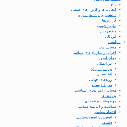
زنان
اتحادیه ها و کانون های صنفی
دانشجویی و دانش‌آموزی
گزارش‌ها
ملی – قومی
حقوق بشر
کودکان
سیاست
مسائل چپ
احزاب و سازمان‌های سیاسی
جهان امروز
بین‌المللی
پیرامون ایران
افغانستان
روندهای جهانی
محیط زیست
مسائل راهبردی در سیاست
پژوهش‌ها
موضوعات برنامه ای
سیاست و اندیشه سیاسی
اقتصاد سیاسی
اقتصـاد و اقتصاد‌سیاسی
فلسفه