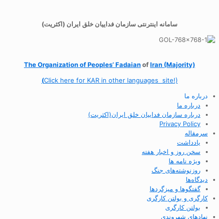
سامانه اینترنتی سازمان فداییان خلق ایران (اکثریت)
The Organization of
Peoples’ Fadaian
of
Iran (Majority)
(
Click here for KAR in other languages site!)
درباره ما
درباره ما
درباره سازمان فداییان خلق ایران(اکثریت)
Privacy Policy
سرمقاله
یادداشت
سخن روز و اخبار هفته
ویژه نامه ها
روزنوشته‌های جنگ
دیدگاه‌ها
گفتگوها و میزگردها
کارگری و بولتن کارگری
بولتن کارگری
نهادهای شهروندی