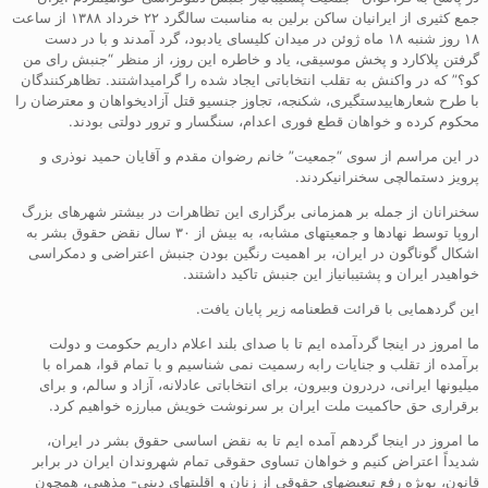
جمع کثیری از ایرانیان ساکن برلین به مناسبت سالگرد ۲۲ خرداد ۱۳۸۸ از ساعت
۱۸ روز شنبه ۱۸ ماه ژوئن در میدان کلیسای یادبود، گرد آمدند و با در دست
گرفتن پلاکارد و پخش موسیقی، یاد و خاطره این روز، از منظر “جنبش رای من
کو؟” که در واکنش به تقلب انتخاباتی ایجاد شده را گرامیداشتند. تظاهرکنندگان
با طرح شعارهاییدستگیری، شکنجه، تجاوز جنسیو قتل آزادیخواهان و معترضان را
محکوم کرده و خواهان قطع فوری اعدام، سنگسار و ترور دولتی بودند.
در این مراسم از سوی “جمعیت” خانم رضوان مقدم و آقایان حمید نوذری و
پرویز دستمالچی سخنرانیکردند.
سخنرانان از جمله بر همزمانی برگزاری این تظاهرات در بیشتر شهرهای بزرگ
اروپا توسط نهادها و جمعیتهای مشابه، به بیش از ۳۰ سال نقض حقوق بشر به
اشکال گوناگون در ایران، بر اهمیت رنگین بودن جنبش اعتراضی و دمکراسی
خواهیدر ایران و پشتیبانیاز این جنبش تاکید داشتند.
این گردهمایی با قرائت قطعنامه زیر پایان یافت.
ما امروز در اینجا گردآمده ایم تا با صدای بلند اعلام داریم حکومت و دولت
برآمده از تقلب و جنایات رابه رسمیت نمی شناسیم و با تمام قوا، همراه با
میلیونها ایرانی، دردرون وبیرون، برای انتخاباتی عادلانه، آزاد و سالم، و برای
برقراری حق حاکمیت ملت ایران بر سرنوشت خویش مبارزه خواهیم کرد.
ما امروز در اینجا گردهم آمده ایم تا به نقض اساسی حقوق بشر در ایران،
شدیداً اعتراض کنیم و خواهان تساوی حقوقی تمام شهروندان ایران در برابر
قانون، بویژه رفع تبعیضهای حقوقی از زنان و اقلیتهای دینی- مذهبی، همچون