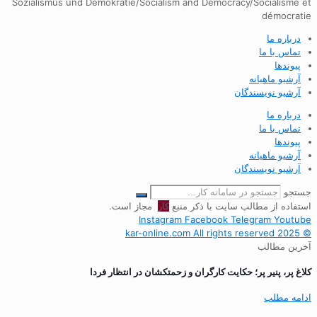
Sozialismus und Demokratie/Socialism and Democracy/Socialisme et
démocratie
درباره ما
تماس با ما
پیوندها
آرشیو ماهیانه
آرشیو نویسندگان
درباره ما
تماس با ما
پیوندها
آرشیو ماهیانه
آرشیو نویسندگان
جستجو
استفاده از مطالب سایت با ذکر منبع
کار
مجاز است.
Instagram
Facebook
Telegram
Youtube
© 2025 kar-online.com All rights reserved
آخرین مطالب
کلاغ پر، پنیر پر؛ حکایت کارگران و زحمتکشان در انتظار فردا
ادامه مطلب