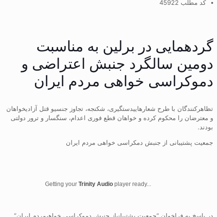
کد مطلب 45922
گردهمایی در برلین به مناسبت
دومین سالگرد جنبش اعتراضی و
دموکراسی خواهی مردم ایران
تظاهرکنندگان با طرح شعارهاییدستگیری، شکنجه، تجاوز جنسیو قتل آزادیخواهان
و معترضان را محکوم کرده و خواهان قطع فوری اعدام، سنگسار و ترور دولتی
بودند.
جمعیت پشتیبانی از جنبش دمکراسی خواهی مردم ایران
Getting your
Trinity Audio
player ready...
در پاسخ به فراخوان “جمعیت پشتیبانیاز جنبش دموکراسی خواهیمردم ایران”