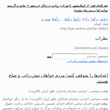
جغرافیای فقر؛ از اسلامشهر تا تهران؛ روایت دردناک «پریچهر»: حاضرم گرسنه
بمانم اما بی‌سرپناه نشوم!
« قبلی
برگه
1
برگه
2
برگه
3
برگه
4
…
برگه
6
بعدی »
لینک کوتاه
http://kar-online.com?p=45922
نظرات
Comments are closed.
جستجو
بیانیه‌های هیئت‌ سیاسی‌ـ‌اجرایی
اعدام‌ها را متوقف کنید؛ مردم خواهان تنش‌زدایی و صلح
هستند.
هیئت سیاسی ـ اجرایی سازمان فداییان خلق ایران (اکثریت)
هیئت سیاسی-اجرایی سازمان فدائیان خلق ایران (اکثریت): ما بار دیگر خواستار
توقف فوری اجرای تمامی احکام اعدام، تضمین دادرسی عادلانه، رعایت حقوق
متهمان و پایان دادن به استفاده از مجازات مرگ به عنوان ابزار سرکوب هستیم.