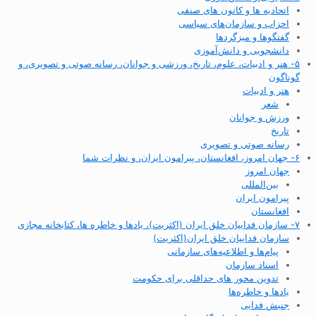
اتحادیه ها و کانون های صنفی
احزاب و سازمان‌های سیاسی
گفتگوها و میزگردها
دانشجویی و دانش‌آموزی
۵- هنر و ادبیات، علوم، تاریخ، ورزشی و جوانان، رسانه صوتی و تصویری، و
گوناگون
هنر و ادبیات
شعر
ورزش و جوانان
تاریخ
رسانه صوتی و تصویری
۶- جهان امروز، افغانستان، پیرامون ایران، و نظرات شما
جهان امروز
بین‌المللی
پیرامون ایران
افغانستان
۷- سازمان فداییان خلق ایران (اکثریت)، یادها و خاطره ها، کتابخانه مجازی
سازمان فداییان خلق ایران(اکثریت)
پیام‌ها و اطلاعیه‌های سازمانی
اسناد سازمان
تدوین محور های حداقلی برای حکومت
یادها و خاطره‌ها
جنبش فدایی