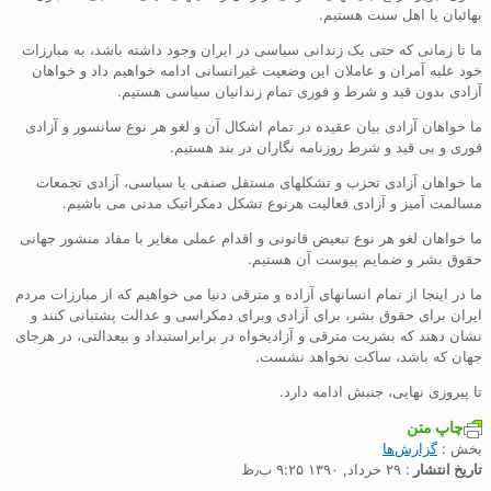
بهائیان یا اهل سنت هستیم.
ما تا زمانی که حتی یک زندانی سیاسی در ایران وجود داشته باشد، به مبارزات
خود علیه آمران و عاملان این وضعیت غیرانسانی ادامه خواهیم داد و خواهان
آزادی بدون قید و شرط و فوری تمام زندانیان سیاسی هستیم.
ما خواهان آزادی بیان عقیده در تمام اشکال آن و لغو هر نوع سانسور و آزادی
فوری و بی قید و شرط روزنامه نگاران در بند هستیم.
ما خواهان آزادی تحزب و تشکلهای مستقل صنفی یا سیاسی، آزادی تجمعات
مسالمت آمیز و آزادی فعالیت هرنوع تشکل دمکراتیک مدنی می باشیم.
ما خواهان لغو هر نوع تبعیض قانونی و اقدام عملی مغایر با مفاد منشور جهانی
حقوق بشر و ضمایم پیوست آن هستیم.
ما در اینجا از تمام انسانهای آزاده و مترقی دنیا می خواهیم که از مبارزات مردم
ایران برای حقوق بشر، برای آزادی وبرای دمکراسی و عدالت پشتبانی کنند و
نشان دهند که بشریت مترقی و آزادیخواه در برابراستبداد و بیعدالتی، در هرجای
جهان که باشد، ساکت نخواهد نشست.
تا پیروزی نهایی، جنبش ادامه دارد.
چاپ متن
بخش :
گزارش‌ها
تاریخ انتشار
: ۲۹ خرداد, ۱۳۹۰ ۹:۲۵ ب٫ظ