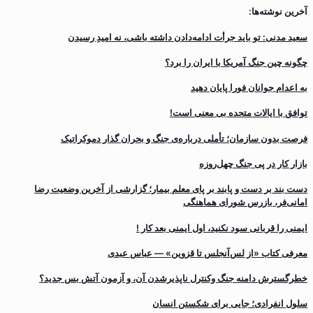
آخرین نوشته‌ها:
سعید مدنی: تو باید جرأت ادامه‌دادن داشته باشی، نه امیدِ رسیدن
چگونه چین جنگ آمریکا با ایران را برد؟
به اعدام جوانان فورا پایان دهید
توافق با ایالات متحده بی معنی است!
فرصت بدون سازمان؛ تأملی درباره‌ی جنگ و بحران گذار دموکراتیک
بازار کار در پی جنگ چهل‌روزه
دست بند بر دست و پابند بر پای معلم بیمار؛ گزارشی از آخرین وضعیت رضا
امانی‌فر، بازرس شورای هماهنگی
ایمنی را قربانی سود نکنید، اول ایمنی بعد کار !
معرفی کتاب «از لس‌آنجلس تا قزوین» — عباس عبدی
خطرگسترش دامنه جنگ وکنترل ناپذیرشدن آن، و آزمون آتش بس جدید؟
سلول انفرادی؛ جایی برای شکستن انسان