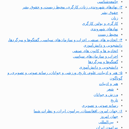
جامعه‌شناسی
۳- نهادهای شهروندی، زنان، کارگری، محیط زیست، و حقوق بشر
حقوق بشر
زنان
کارگری و بولتن کارگری
نهادهای شهروندی
محیط زیست
۴- اتحادیه های صنفی، احزاب و سازمان‌های سیاسی، گفتگوها و میزگردها،
دانشجویی و دانش‌آموزی
اتحادیه ها و کانون های صنفی
احزاب و سازمان‌های سیاسی
گفتگوها و میزگردها
دانشجویی و دانش‌آموزی
۵- هنر و ادبیات، علوم، تاریخ، ورزشی و جوانان، رسانه صوتی و تصویری، و
گوناگون
هنر و ادبیات
شعر
ورزش و جوانان
تاریخ
رسانه صوتی و تصویری
۶- جهان امروز، افغانستان، پیرامون ایران، و نظرات شما
جهان امروز
بین‌المللی
پیرامون ایران