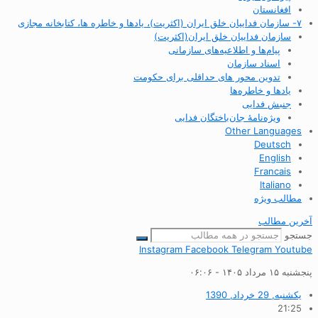
افغانستان
۷- سازمان فداییان خلق ایران (اکثریت)، یادها و خاطره ها، کتابخانه مجازی
سازمان فداییان خلق ایران(اکثریت)
پیام‌ها و اطلاعیه‌های سازمانی
اسناد سازمان
تدوین محور های حداقلی برای حکومت
یادها و خاطره‌ها
جنبش فدایی
ویژه‌نامهٔ جان‌باختگان فدایی
Other Languages
Deutsch
English
Francais
Italiano
مطالب ویژه
آخرین مطالب
جستجو
Instagram
Facebook
Telegram
Youtube
پنجشنبه ۱۵ مرداد ۱۴۰۵ - ۰۶:۰۶
یکشنبه, 29 خرداد, 1390
21:25