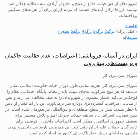
امروز دفاع از حق حیات، دفاع از صلح و دفاع از آزادی، سه مطالبه جدا از هم
نیستند؛ این‌ها ارکان آینده‌ای هستند که مردم ایران برای آن هزینه‌های سنگینی
پرداخته‌اند.
ادامه »
« قبلی
برگه
1
برگه
2
برگه
3
برگه
4
برگه
5
بعدی »
سرمقاله
ایران در آستانه فروپاشی: اعتراضات، عدم حقانیت حاکمان
و بن‌بست‌های پیش‌رو…
شورای سردبیری کار
شورای سردبیری کار: تجربه تمامی طول دوران حیات حکومت اسلامی نشان
می‌دهد که هر موج سرکوب، به‌جای تثبیت پایدار نظام، پایگاه اجتماعی نظام را
کوچک‌تر می‌کند، شمار بیشتری از شهروندان را به صف مخالفان می‌راند و پس
از مدتی، اعتراضات گسترده‌تری دوباره سر برمی‌آورد. این بار اما فشار از پایین
با خطر تشدید تنش در سطح منطقه‌ای و بین‌المللی نیز هم‌زمان شده است. در
چنین فضایی، اسرائیل ـ با سابقه حملات تحریک آمیز و تلاش مستمر برای
تضعیف جمهوری اسلامی ـ ممکن است اعتراضات داخلی را فرصتی برای
ازسرگیری حملات علیه ایران تلقی کند. این هم‌زمانی نارضایتی داخلی و تهدید
خارجی، معادله‌ای بسیار خطرناک برای کشور ما ایجاد کرده است.