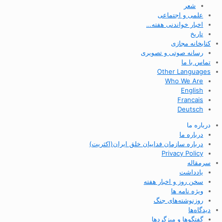
شعر
علمی و اجتماعی
اخبار خواندنی هفته…
تاریخ
کتابخانه مجازی
رسانه صوتی و تصویری
تماس با ما
Other Languages
Who We Are
English
Francais
Deutsch
درباره ما
درباره ما
درباره سازمان فداییان خلق ایران(اکثریت)
Privacy Policy
سرمقاله
یادداشت
سخن روز و اخبار هفته
ویژه نامه ها
روزنوشته‌های جنگ
دیدگاه‌ها
گفتگوها و میزگردها