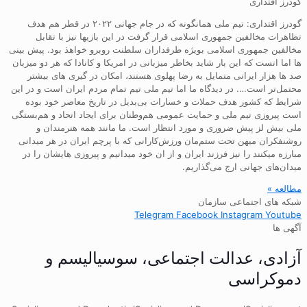
گودرز اقتداری
گودرز اقتداری: تیم ملی همانگونه که در جام جهانی ۲۰۲۲ در قطر هم هدف
تظاهرات مخالفین جمهوری اسلامی قرار گرفت در این بازیها نیز با تقابل
مخالفین جمهوری اسلامی بویژه طرفداران سلطنت روبرو خواهذ بود. پیش بینی
ها اما انست که این بار شاید بخاطر میزبانی در امریکا و کانادا که هر دو میزبان
صد ها هزار ایرانی متمایل به رضا پهلوی هستند، امکان در گیری های بیشتر
محتمل‌تر است…. در دیدگاه ما اما تیم ملی تیم تمام مردم ایران است و در این
شرایط که کشور هدف حملات و خسارات بی‌بدیل در تاریخ معاصر خود بوده
است پیروزی تیم ملی و حمایت عمومی هم‌وطنان برای ایجاد اتحاد و هم‌بستگی
ملی بیش لز پیش ضروری و مورد انتظار است. ما مانند همه هنرمندان و
روشنفکران میهن تحت ستم‌مان ورزش‌کارانی که با پرچم ایران در هر میدانی
مبارزه میکنند را نیز فرزند ایران و از ان خود میدانیم و پیروزی هایشان را در
میدان‌های جهانی ارج می‌گذاریم.
مطالعه »
شبکه های اجتماعی سازمان
Telegram
Facebook
Instagram
Youtube
آگهی ها
آزادی، عدالت اجتماعی، سوسیالیسم و
دموکراسی