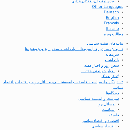
ویژه‌نامهٔ جان‌باختگان فدایی
Other Languages
Deutsch
English
Francais
Italiano
مطالب ویژه
بیانیه‌های هیئت سیاسی
۱- بخش سردبیری | سرمقاله، یادداشت، سخن روز و پژوهش‌ها
سرمقاله
یادداشت
سخن روز و اخبار هفته
اخبار خواندنی هفته…
گفتار هفتگی
۲- دیدگاه ها، سیاست، فلسفه، جامعه‌شناسی، مسائل چپ، و اقتصاد و اقتصاد
سیاسی
دیدگاه‌ها
سیاست و اندیشه سیاسی
مسائل چپ
سیاست
فلسفه
اقتصـاد و اقتصاد‌سیاسی
اقتصاد سیاسی