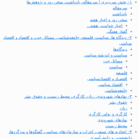
۱- بخش سردبیری | سرمقاله، یادداشت، سخن روز و پژوهش‌ها
سرمقاله
یادداشت
سخن روز و اخبار هفته
اخبار خواندنی هفته…
گفتار هفتگی
۲- دیدگاه ها، سیاست، فلسفه، جامعه‌شناسی، مسائل چپ، و اقتصاد و اقتصاد
سیاسی
دیدگاه‌ها
سیاست و اندیشه سیاسی
مسائل چپ
سیاست
فلسفه
اقتصـاد و اقتصاد‌سیاسی
اقتصاد سیاسی
جامعه‌شناسی
۳- نهادهای شهروندی، زنان، کارگری، محیط زیست، و حقوق بشر
حقوق بشر
زنان
کارگری و بولتن کارگری
نهادهای شهروندی
محیط زیست
۴- اتحادیه های صنفی، احزاب و سازمان‌های سیاسی، گفتگوها و میزگردها،
دانشجویی و دانش‌آموزی