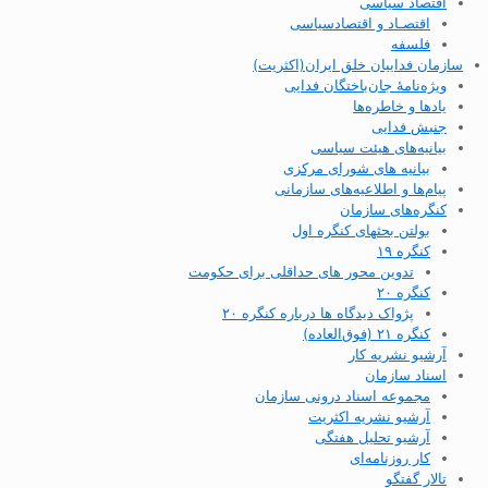
اقتصاد سیاسی
اقتصـاد و اقتصاد‌سیاسی
فلسفه
سازمان فداییان خلق ایران(اکثریت)
ویژه‌نامهٔ جان‌باختگان فدایی
یادها و خاطره‌ها
جنبش فدایی
بیانیه‌های هیئت سیاسی
بیانیه های شورای مرکزی
پیام‌ها و اطلاعیه‌های سازمانی
کنگره‌های سازمان
بولتن بحثهای کنگره اول
کنگره ۱۹
تدوین محور های حداقلی برای حکومت
کنگره ۲۰
پژواک دیدگاه ها درباره کنگره ۲۰
کنگره ۲۱ (فوق‌العاده)
آرشیو نشریه کار
اسناد سازمان
مجموعه اسناد درونی سازمان
آرشیو نشریه اکثریت
آرشیو تحلیل هفتگی
کار روزنامه‌ای
تالار گفتگو