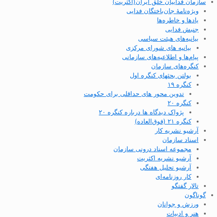
سازمان فداییان خلق ایران(اکثریت)
ویژه‌نامهٔ جان‌باختگان فدایی
یادها و خاطره‌ها
جنبش فدایی
بیانیه‌های هیئت سیاسی
بیانیه های شورای مرکزی
پیام‌ها و اطلاعیه‌های سازمانی
کنگره‌های سازمان
بولتن بحثهای کنگره اول
کنگره ۱۹
تدوین محور های حداقلی برای حکومت
کنگره ۲۰
پژواک دیدگاه ها درباره کنگره ۲۰
کنگره ۲۱ (فوق‌العاده)
آرشیو نشریه کار
اسناد سازمان
مجموعه اسناد درونی سازمان
آرشیو نشریه اکثریت
آرشیو تحلیل هفتگی
کار روزنامه‌ای
تالار گفتگو
گوناگون
ورزش و جوانان
هنر و ادبیات