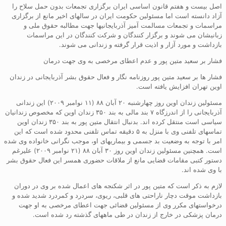
اصل بیست و هفتم قانون اساسی ایران برگزاری تجمعات بدون حمل سلاح را
آزاد دانسته است اما مسئولین حکومت ایران در سالهای اخیر مانع از برگزاری
مراسمات و تجمعات مسالمت آمیز آذربایجانیها جهت مطالبه حقوق ملی و
زبانیشان می شوند و برگزار کنندگان و شرکت کنندگان در این مراسمات
بازداشت و مورد آزار و اذیت قرار گرفته و زندانی می شوند.
فشار بر سعید متین پور و عدم اعطای مرخصی به وی جهت درمان
فشار ها بر سعید متین پور روزنامه نگار و فعال حقوق بشر آذربایجانی در زندان
اوین تهران افزایش یافته است.
مسئولین زندان اوین روز چهارشنبه ۲۰ آبان ۸۸ (۱۱ نوامبر ۲۰۰۹) این زندانی
آذربایجانی را از اندرزگاه ۷ بند مالی به بند ۳۵۰ زندان اوین که مخصوص زندانیان
سیاسی است منتقل کرده اند. بدنبال انتقال متین پور به بند ۳۵۰ زندان اوین
تماسهای تلفنی وی با منزل به ۵ دقیقه تماس تلفنی محدود شده است که این
امر با توجه به وضعیت بد جسمی و بیماریهای او، موجب نگرانی خانواده وی شده
است. همچنین مسئولین زندان اوین روز ۳۰ آبان ۸۸ (۲۱ نوامبر ۲۰۰۹) علیرغم
دستور کتبی مقامات قضایی مانع از ملاقات حضوری همسر این فعال حقوق بشر
با وی شده اند.
لازم به ذکر است که متین پور در اثر شکنجه های اعمال شده بر وی در دوران
بازداشت موقت دچار ناراحتی های قلبی، ریوی، سردرد و کمردرد شدید شده و
درخواستهای مکرر وی از مسئولین قضائی جهت اعطای مرخصی به او جهت
درمان پزشکی در خارج از زندان در طی ماههای گذشته رد شده است.