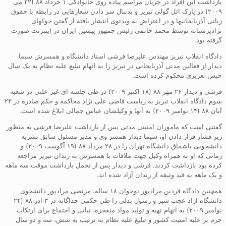
بازداشت این افراد در جریان مراسم پیاده روی خانوادگی ۱ خرداد ۸۸ (۲۲ می
۲۰۰۹) در پارک ائل گولی تبریز و بدنبال سر دادن شعارهایی در رابطه با حقوق
زبانی آذربایجانیها و در اعتراض به ویدئوی انتشار یافته از گفتن جوکهای
نژادپرستانه توسط محمد خاتمی رئیس جمهور پیشین ایران در اینترنت صورت
گرفته بود.
دادگاه انقلاب تبریز مهندس علیرضا فرشی استاد دانشگاه و همسرش سیما
دیدار از فعالین مدنی آذربایجانی در تبریز را به اتهام تبلیغ علیه نظام به یک سال
حبس تعزیری محکوم کرده است.
فرشی و دیدار ۲۶ مهر ۸۸ (۱۸ اکتبر ۲۰۰۹) در طی جلسه ای غیر علنی در شعبه
سوم دادگاه انقلاب تبریز به ریاست قاضی علی نژاد محاکمه و حکم صادره در ۲۳
آبان ۸۸ (۱۴ نوامبر ۲۰۰۹) به آنها و وکیلشان عباس جمالی ابلاغ شده است.
گفتنی است که ماموران امنیتی مدتی پس از بازداشت علیرضا فرشی به منظور
زیر فشار قرار دادن او، سیما دیدار همسر وی و مدیر مسئول سابق نشریه
دانشجویی یاشماق دانشگاه تهران را در ۲۸ مرداد ۸۸ (۱۹ آگوست ۲۰۰۹) و
زمانی که او به همراه وکیل جهت ملاقات با همسرش به زندان تبریز مراجعه
کرده بود بازداشت کردند. فرشی و دیدار پس از تحمل بازداشت موقت سه ماهه
و یک ماهه به قید وثیقه از زندان آزاد شده اند.
همچنین دادگاه فردین مرادپور نوجوان ۱۸ ساله، مرتضی مرادپور دانشجوی
دانشگاه آزاد عجب شیر و رسول بدلی را طی حکمی جداگانه در ۳ آذر ۸۸ (۲۴
نوامبر ۲۰۰۹) به اتهام تهیه و تولید مواد منفجره، تبانی و اجتماع برای ارتکاب
جرم بر علیه امنیت کشور و تبلیغ علیه نظام به ترتیب به شش، سه و دو سال