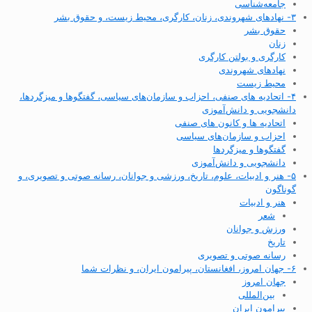
جامعه‌شناسی
۳- نهادهای شهروندی، زنان، کارگری، محیط زیست، و حقوق بشر
حقوق بشر
زنان
کارگری و بولتن کارگری
نهادهای شهروندی
محیط زیست
۴- اتحادیه های صنفی، احزاب و سازمان‌های سیاسی، گفتگوها و میزگردها،
دانشجویی و دانش‌آموزی
اتحادیه ها و کانون های صنفی
احزاب و سازمان‌های سیاسی
گفتگوها و میزگردها
دانشجویی و دانش‌آموزی
۵- هنر و ادبیات، علوم، تاریخ، ورزشی و جوانان، رسانه صوتی و تصویری، و
گوناگون
هنر و ادبیات
شعر
ورزش و جوانان
تاریخ
رسانه صوتی و تصویری
۶- جهان امروز، افغانستان، پیرامون ایران، و نظرات شما
جهان امروز
بین‌المللی
پیرامون ایران