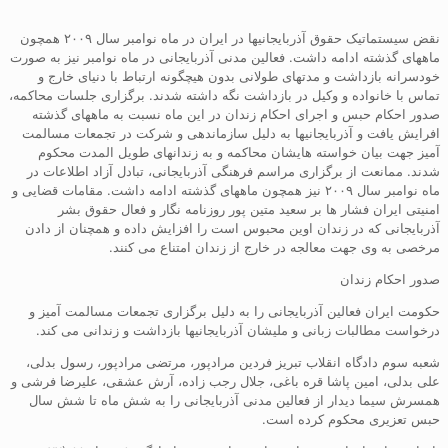
نقض سیستماتیک حقوق آذربایجانیها در ایران در ماه نوامبر سال ۲۰۰۹ همچون
ماههای گذشته ادامه داشت. فعالین مدنی آذربایجانی در ماه نوامبر نیز به صورت
خودسرانه بازداشت و مدتهای طولانی بدون هیچگونه ارتباط با دنیای خارج و
تماس با خانواده و وکیل در بازداشت نگه داشته شدند. برگزاری جلسات محاکمه،
صدور احکام حبس و اجرای احکام زندان در این ماه نسبت به ماههای گذشته
افرایش یافت و آذربایجانیها به دلیل سازماندهی و شرکت در تجمعات مسالمت
آمیز جهت بیان خواسته هایشان محاکمه و به زندانهای طویل المدت محکوم
شدند. ممانعت از برگزاری مراسم فرهنگی آذربایجانی، تبادل آزاد اطلاعات در
ماه نوامبر سال ۲۰۰۹ نیز همچون ماههای گذشته ادامه داشت. مقامات قضایی و
امنیتی ایران فشار ها بر سعید متین پور روزنامه نگار و فعال حقوق بشر
آذربایجانی که در زندان اوین محبوس است را افزایش داده و همچنان از دادن
مرخصی به وی جهت معالجه در خارج از زندان امتناع می کنند.
صدور احکام زندان
حکومت ایران فعالین آذربایجانی را به دلیل برگزاری تجمعات مسالمت آمیز و
درخواست مطالبات زبانی و ملیشان آذربایجانیها بازداشت و زندانی می کند.
شعبه سوم دادگاه انقلاب تبریز فردین مرادپور، مرتضی مرادپور، رسول بدلی،
علی بدلی، امین پاشا قره باغی، جلال رجب زاده، آرش عشقی، علیرضا فرشی و
همسرش سیما دیدار از فعالین مدنی آذربایجانی را به شش ماه تا شش سال
حبس تعزیری محکوم کرده است.