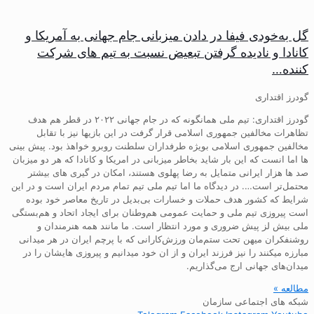
گل به‌خودی فیفا در دادن میزبانی جام جهانی به آمریکا و
کانادا و نادیده گرفتن تبعیض نسبت به تیم های شرکت
کننده…
گودرز اقتداری
گودرز اقتداری: تیم ملی همانگونه که در جام جهانی ۲۰۲۲ در قطر هم هدف
تظاهرات مخالفین جمهوری اسلامی قرار گرفت در این بازیها نیز با تقابل
مخالفین جمهوری اسلامی بویژه طرفداران سلطنت روبرو خواهذ بود. پیش بینی
ها اما انست که این بار شاید بخاطر میزبانی در امریکا و کانادا که هر دو میزبان
صد ها هزار ایرانی متمایل به رضا پهلوی هستند، امکان در گیری های بیشتر
محتمل‌تر است…. در دیدگاه ما اما تیم ملی تیم تمام مردم ایران است و در این
شرایط که کشور هدف حملات و خسارات بی‌بدیل در تاریخ معاصر خود بوده
است پیروزی تیم ملی و حمایت عمومی هم‌وطنان برای ایجاد اتحاد و هم‌بستگی
ملی بیش لز پیش ضروری و مورد انتظار است. ما مانند همه هنرمندان و
روشنفکران میهن تحت ستم‌مان ورزش‌کارانی که با پرچم ایران در هر میدانی
مبارزه میکنند را نیز فرزند ایران و از ان خود میدانیم و پیروزی هایشان را در
میدان‌های جهانی ارج می‌گذاریم.
مطالعه »
شبکه های اجتماعی سازمان