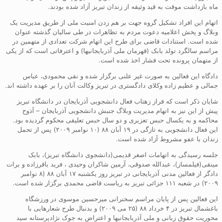
ماه بازداشت موقت به قید وثیقه از زندان تبریز آزاد شده بودند.
اتهام این افراد تشکیل گروه جهت بر هم زدن امنیت ملی از طریق مدیریت یک
وبلاگ و پخش اعلامیه دعوت مردم به تظاهرات در طی سالیان گذشته عنوان
شده است. استنادات قاضی برای طرح این اتهام شرکت تعدادی از متهمین در
مراسم سالگرد تولد بابک (قهرمان ملی آذربایجانیها) و اعترفاتی است که از یکی
از متهمان پرونده تحت فشار اخذ شده است.
دادگاه این فعالین به صورت غیر علنی برگزار شده و نقی محمودی، عباس
جمالی و عظیم زاده وکلای دادگستری در تبریز وکالت آنان را بر عهده داشته اند.
شایان ذکر است که فراز زهتاب فعال دانشجویی آذربایجان در دانشگاه تبریز
پیش از این نیز به اتهام مدیریت وبلاگ جنبش دانشجویی آذربایجان – آذوح
محاکمه و به یکسال حبس تعزیری و دو سال حبس تعلیقی محکوم گردیده بود.
این فعال دانشجویی به تازگی در ۱۹ آبان ۸۸ (۱۰ نوامبر ۲۰۰۹) پس از تحمل
زندان با عفو مشروط آزاد شده است.
جلسه رسیدگی به اتهامات اصغر قدیمی(دانشجوی دانشگاه تبریز)، بابک
مینقی(فیلمساز)، عبدالله صدوقی، آرمین شاکران وحیدی ، فرید باقرزاده و برات
دادگر از فعالین مدنی آذربایجانی در تبریز روز یکشنبه ۱۷ آبان ۸۸ (۸ نوامبر
۲۰۰۹) در شعبه ۱۱۱ جزائی تبریز به ریاست قاضی محمدی برگزار شده است.
این فعالین پس از پایان مراسم سخنرانی میرحسین موسوی در ورزشگاه
باغشمال تبریز در ۴ خرداد ۸۸ (۲۵ می ۲۰۰۹) و بدنبال طرح شعارهایی با
محوریت حقوق زبانی و ملی آذربایجانیها و اعتراض به جوک نژادپرستانه سید