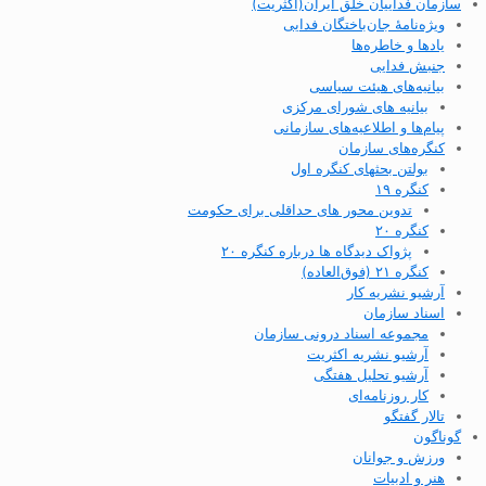
سازمان فداییان خلق ایران(اکثریت)
ویژه‌نامهٔ جان‌باختگان فدایی
یادها و خاطره‌ها
جنبش فدایی
بیانیه‌های هیئت سیاسی
بیانیه های شورای مرکزی
پیام‌ها و اطلاعیه‌های سازمانی
کنگره‌های سازمان
بولتن بحثهای کنگره اول
کنگره ۱۹
تدوین محور های حداقلی برای حکومت
کنگره ۲۰
پژواک دیدگاه ها درباره کنگره ۲۰
کنگره ۲۱ (فوق‌العاده)
آرشیو نشریه کار
اسناد سازمان
مجموعه اسناد درونی سازمان
آرشیو نشریه اکثریت
آرشیو تحلیل هفتگی
کار روزنامه‌ای
تالار گفتگو
گوناگون
ورزش و جوانان
هنر و ادبیات