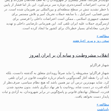
از مدتی، اعتراضات گسترده‌تری دوباره سر برمی‌آورد. این بار اما فشار از پایین
با خطر تشدید تنش در سطح منطقه‌ای و بین‌المللی نیز هم‌زمان شده است. در
چنین فضایی، اسرائیل ـ با سابقه حملات تحریک آمیز و تلاش مستمر برای
تضعیف جمهوری اسلامی ـ ممکن است اعتراضات داخلی را فرصتی برای
ازسرگیری حملات علیه ایران تلقی کند. این هم‌زمانی نارضایتی داخلی و تهدید
خارجی، معادله‌ای بسیار خطرناک برای کشور ما ایجاد کرده است.
مطالعه »
سخن روز و مرور اخبارهفته
انقلاب مشروطیت و سایه آن بر ایران امروز
شهناز قراگزلو
شهناز قراگزلو: مشروطه را نباید صرفاً رویدادی متعلق به گذشته دانست، بلکه
باید آن را نقطه آغاز گفت‌وگویی ناتمام درباره حکومت قانون در ایران تلقی
کرد. شاید مهم‌ترین درس آن نیز همین باشد که هیچ نظام سیاسی، صرف‌نظر از
آنکه قدرت در دست شاه، روحانیت یا هر نهاد دیگری باشد، بدون محدود شدن
قدرت، استقلال نهادهای قانونی و پاسخ‌گویی در برابر شهروندان، به آزادی و ثبات
پایدار دست نخواهد یافت.
مطالعه »
یادداشت