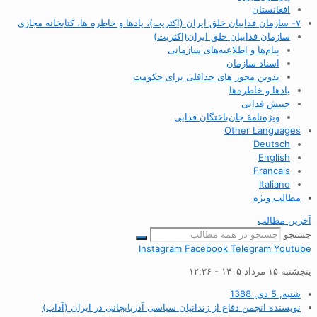
افغانستان
۷- سازمان فداییان خلق ایران (اکثریت)، یادها و خاطره ها، کتابخانه مجازی
سازمان فداییان خلق ایران(اکثریت)
پیام‌ها و اطلاعیه‌های سازمانی
اسناد سازمان
تدوین محور های حداقلی برای حکومت
یادها و خاطره‌ها
جنبش فدایی
ویژه‌نامهٔ جان‌باختگان فدایی
Other Languages
Deutsch
English
Francais
Italiano
مطالب ویژه
آخرین مطالب
جستجو
Instagram
Facebook
Telegram
Youtube
پنجشنبه ۱۵ مرداد ۱۴۰۵ - ۱۲:۳۶
شنبه, 5 دی, 1388
نویسنده
انجمن دفاع از زندانیان سیاسی آذربایجانی در ایران (آداپ)