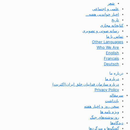
شعر
علمی و اجتماعی
اخبار خواندنی هفته…
تاریخ
کتابخانه مجازی
رسانه صوتی و تصویری
تماس با ما
Other Languages
Who We Are
English
Francais
Deutsch
درباره ما
درباره ما
درباره سازمان فداییان خلق ایران(اکثریت)
Privacy Policy
سرمقاله
یادداشت
سخن روز و اخبار هفته
ویژه نامه ها
روزنوشته‌های جنگ
دیدگاه‌ها
گفتگوها و میزگردها