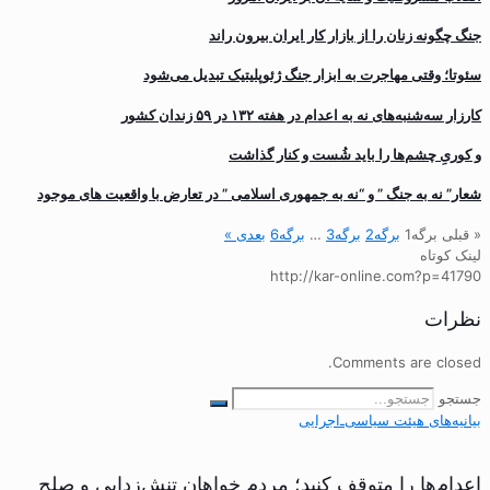
جنگ چگونه زنان را از بازار کار ایران بیرون راند
سئوتا؛ وقتی مهاجرت به ابزار جنگ ژئوپلیتیک تبدیل می‌شود
کارزار سه‌شنبه‌های نه به اعدام در هفته ۱۳۲ در ۵۹ زندان کشور
و کوریِ چشم‌ها را باید شُست و کنار گذاشت
شعار” نه به جنگ ” و “نه به جمهوری اسلامی ” در تعارض با واقعیت های موجود
« قبلی
برگه
1
برگه
2
برگه
3
…
برگه
6
بعدی »
لینک کوتاه
http://kar-online.com?p=41790
نظرات
Comments are closed.
جستجو
بیانیه‌های هیئت‌ سیاسی‌ـ‌اجرایی
اعدام‌ها را متوقف کنید؛ مردم خواهان تنش‌زدایی و صلح