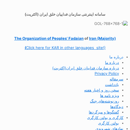
سامانه اینترنتی سازمان فداییان خلق ایران (اکثریت)
The Organization of
Peoples’ Fadaian
of
Iran (Majority)
(
Click here for KAR in other languages site!)
درباره ما
درباره ما
درباره سازمان فداییان خلق ایران(اکثریت)
Privacy Policy
سرمقاله
یادداشت
سخن روز و اخبار هفته
ویژه نامه ها
روزنوشته‌های جنگ
دیدگاه‌ها
گفتگوها و میزگردها
کارگری و بولتن کارگری
بولتن کارگری
نهادهای شهروندی