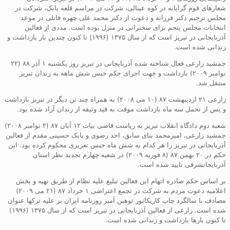
شعارهای قوم گرایانه در کوه عینالی، شرکت در مراسم قلعه بابک، شرکت در
مجلس ترحیم دکتر فرزانه و دعوت از دکتر محمد علی چهره قانلی در موعد
انتخابات مجلس پنجم برای سخنرانی در منزل بوده است. مددی از فعالین
آذربایجانی در تبریز است که از سال ۱۳۷۵ (۱۹۹۶) تا کنون چندین بار بازداشت و
زندانی شده است.
جمشید زارعی فعال شناخته شده آذربایجانی در تبریز روز یکشنبه ۱ آذر ۸۸ (۲۲
نوامبر ۲۰۰۹) بازداشت و جهت اجرای حکم حبس شش ماهه به زندان تبریز
منتقل شد.
زارعی ۲۱ اردیبهشت ۸۷ (۱۰ می ۲۰۰۸) به همراه چند تن دیگر در تبریز بازداشت
و پس از تحمل سه ماه بازداشت موقت به قید وثیقه از زندان آزاد شده بود.
شعبه دوم دادگاه انقلاب تبریز به ریاست قاضی بیات ۱۲ آبان ۸۷ (۲ نوامبر ۲۰۰۸)
جمشید زارعی، امیرمحمد بنای سابق، احد رضوی و بابک حسینی مقدم از فعالین
آذربایجانی در تبریز را هر کدام به شش ماه حبس تعزیری محکوم کرده بود. این
حکم در ۲۰ بهمن ۸۷ (۸ فوریه ۲۰۰۹) در شعیه چهارم تجدید نظر استان
آذربایجانشرقی تایید شده است.
بر اساس حکم صادره اتهام این فعالین تبلیغ علیه نظام از طریق تهیه و پخش
اعلامیه دعوت مردم به شرکت در تجمع اعتراضی ۱ خرداد ۸۷ (۲۱ می ۲۰۰۹)
مصادف با سالگرد چاپ کاریکاتور توهین آمیز روزنامه ایران بر علیه ترکها عنوان
شده است. زارعی از فعالین آذربایجانی در تبریز است که از سال ۱۳۷۵ (۱۹۹۶)
تا کنون بارها بازداشت و زندانی شده است.