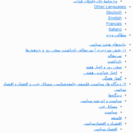
ویژه‌نامهٔ جان‌باختگان فدایی
Other Languages
Deutsch
English
Francais
Italiano
مطالب ویژه
بیانیه‌های هیئت سیاسی
۱- بخش سردبیری | سرمقاله، یادداشت، سخن روز و پژوهش‌ها
سرمقاله
یادداشت
سخن روز و اخبار هفته
اخبار خواندنی هفته…
گفتار هفتگی
۲- دیدگاه ها، سیاست، فلسفه، جامعه‌شناسی، مسائل چپ، و اقتصاد و اقتصاد
سیاسی
دیدگاه‌ها
سیاست و اندیشه سیاسی
مسائل چپ
سیاست
فلسفه
اقتصـاد و اقتصاد‌سیاسی
اقتصاد سیاسی