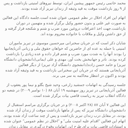
محمد خاتمی رئیس جمهور پیشین ایران، توسط نیروهای امنیتی بازداشت و پس
از ۹ روز بازداشت موقت به قید وثیقه از زندان تبریز آزاد شده بودند.
اتهام این افراد اخلال در نظم عمومی عنوان شده است.جلسه دادگاه این فعالین
به صورت غیر علنی و بدون حضور وکیل برگزار شده و متهمین در دوران
بازداشت.جهت اخذ اعترافات دروغین مورد ضرب و شتم و شکنجه قرار گرفته و
از حق داشتن وکیل و ملاقات با خانواده محروم بوده اند.
شایان ذکر است که در جریان سخنرانی میرحسین موسوی در تبریز ماموران
امنیتی با حمله به عده ای از حاضرین که خواهان حقوق ملی و زبانی آذربایجانیها
را بودند آنها را به شدت مورد ضرب و شتم قرار داده و عده زیادی را بازداشت
کرده بودند. نادر و جهانبخش بخت آور، مهدی و علی ایمانی(دانشجویان دانشگاه
تبریز) و حامد حسن زاده(دانشجوی دانشگاه آزاد تبریز) از دیگر فعالین
آذربایجانی هستند که در جریان این سخنرانی بازداشت و به قید وثیقه آزاد شده
بودند و اکنون در انتظار محاکمه به سر می برند.
جلسه رسیدگی به اتهامات جمشید زارعی، وحید شیخ بگلو و نیما پور یعقوب از
فعالین آذربایجانی در تبریز روز سهشنبه ۱۹ آبان ۸۸ (۱۰ نوامبر ۲۰۰۹) در شعبه دو
دادگاه انقلاب تبریز به ریاست قاضی بیات برگزار شده است.
این فعالین ۷ آبان ۸۷ (۲۸ اکتبر ۲۰۰۸) و در جریان برگزاری مراسم استقبال از
دانشجویان دانشگاه تبریز که پس از ماهها بازداشت موقت از زندان آزاد شده
بودند، در مقابل درب زندان تبریز بازداشت و پس از چند ساعت آزاد شده بودند.
اتهام این فعالین “اقدام علیه امنیت ملی” و “اخلال در نظم عمومی” عنوان شده
و استنادات قاضی بیات برای طرح این اتهامات وقوع درگیری در مقابل زندان