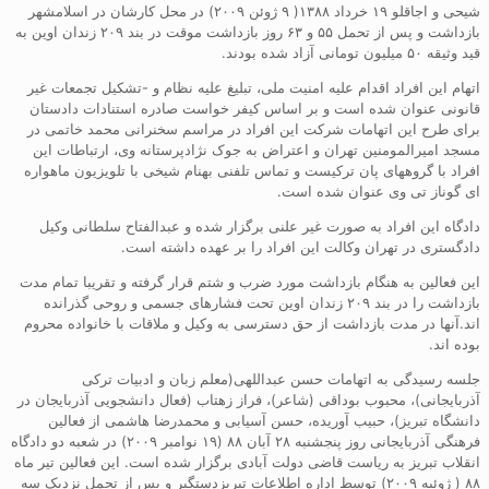
شیحی و اجاقلو ۱۹ خرداد ۱۳۸۸( ۹ ژوئن ۲۰۰۹) در محل کارشان در اسلامشهر
بازداشت و پس از تحمل ۵۵ و ۶۳ روز بازداشت موقت در بند ۲۰۹ زندان اوین به
قید وثیقه ۵۰ میلیون تومانی آزاد شده بودند.
اتهام این افراد اقدام علیه امنیت ملی، تبلیغ علیه نظام و -تشکیل تجمعات غیر
قانونی عنوان شده است و بر اساس کیفر خواست صادره استنادات دادستان
برای طرح این اتهامات شرکت این افراد در مراسم سخنرانی محمد خاتمی در
مسجد امیرالمومنین تهران و اعتراض به جوک نژادپرستانه وی، ارتباطات این
افراد با گروههای پان ترکیست و تماس تلفنی بهنام شیخی با تلویزیون ماهواره
ای گوناز تی وی عنوان شده است.
دادگاه این افراد به صورت غیر علنی برگزار شده و عبدالفتاح سلطانی وکیل
دادگستری در تهران وکالت این افراد را بر عهده داشته است.
این فعالین به هنگام بازداشت مورد ضرب و شتم قرار گرفته و تقریبا تمام مدت
بازداشت را در بند ۲۰۹ زندان اوین تحت فشارهای جسمی و روحی گذرانده
اند.آنها در مدت بازداشت از حق دسترسی به وکیل و ملاقات با خانواده محروم
بوده اند.
جلسه رسیدگی به اتهامات حسن عبداللهی(معلم زبان و ادبیات ترکی
آذربایجانی)، محبوب بوداقی (شاعر)، فراز زهتاب (فعال دانشجویی آذربایجان در
دانشگاه تبریز)، حبیب آوریده، حسن آسیابی و محمدرضا هاشمی از فعالین
فرهنگی آذربایجانی روز پنجشنبه ۲۸ آبان ۸۸ (۱۹ نوامبر ۲۰۰۹) در شعبه دو دادگاه
انقلاب تبریز به ریاست قاضی دولت آبادی برگزار شده است. این فعالین تیر ماه
۸۸ ( ژوئیه ۲۰۰۹) توسط اداره اطلاعات تبریزدستگیر و پس از تحمل نزدیک سه