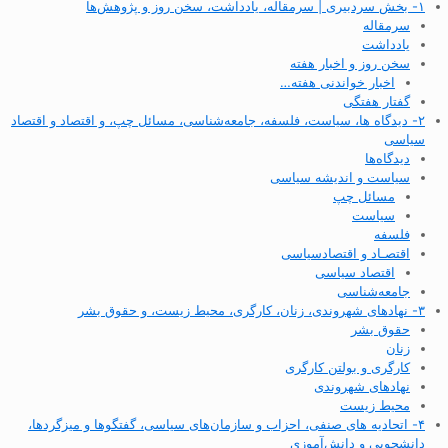
۱- بخش سردبیری | سرمقاله، یادداشت، سخن روز و پژوهش‌ها
سرمقاله
یادداشت
سخن روز و اخبار هفته
اخبار خواندنی هفته…
گفتار هفتگی
۲- دیدگاه ها، سیاست، فلسفه، جامعه‌شناسی، مسائل چپ، و اقتصاد و اقتصاد
سیاسی
دیدگاه‌ها
سیاست و اندیشه سیاسی
مسائل چپ
سیاست
فلسفه
اقتصـاد و اقتصاد‌سیاسی
اقتصاد سیاسی
جامعه‌شناسی
۳- نهادهای شهروندی، زنان، کارگری، محیط زیست، و حقوق بشر
حقوق بشر
زنان
کارگری و بولتن کارگری
نهادهای شهروندی
محیط زیست
۴- اتحادیه های صنفی، احزاب و سازمان‌های سیاسی، گفتگوها و میزگردها،
دانشجویی و دانش‌آموزی