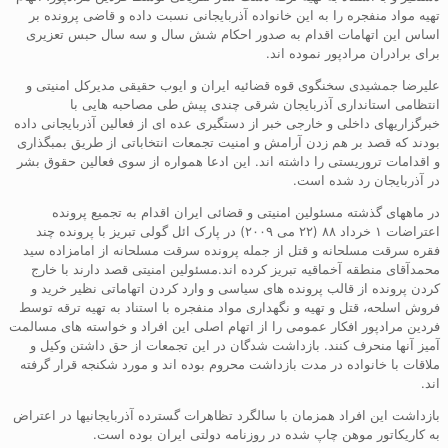
تهیه مواد منفجره را به این خانواده آذربایجانی نسبت داده و قاضی پرونده بر
اساس این اتهامات اقدام به صدور احکام شش سال و سه سال حبس تعزیری
برای برادران مرادپور نموده اند.
علیرضا جمشیدی سخنگوی قوه قضائیه ایران و ایوب حقیقی مدیرکل امنیتی و
انتظامی استانداری آذربایجان شرقی چندی پیش طی مصاحبه هایی با
خبرگزاریهای داخلی و خارجی خبر از دستگیری عده ای از فعالین آذربایجانی داده
بودند که قصد بر هم زدن آرامش و امنیت تجمعات انتخاباتی از طریق بمبگذاری
و اقدامات تروریستی را داشته اند. این ادعا همواره از سوی فعالین حقوق بشر
در آذربایجان رد شده است.
در ماههای گذشته مسئولین امنیتی و قضائی ایران اقدام به تجمیع پرونده
اعتراضات ۱ خرداد ۸۸ (۲۲ می ۲۰۰۹) در پارک ائل گولی تبریز با پرونده چند
فقره سرقت مسلحانه و قتل از جمله پرونده سرقت مسلحانه از امامزاده سید
محمدآقای منطقه آخماقیه تبریز کرده اند.مسئولین امنیتی قصد دارند با خارج
کردن پرونده از قالب پرونده های سیاسی و وارد کردن اتهاماتی نظیر خرید و
فروش اسلحه، قتل و تهیه و نگهداری مواد منفجره با استناد به تهیه ترقه توسط
فردین مرادپور افکار عمومی را از اتهام اصلی این افراد و خواسته های مسالمت
آمیز آنها منحرف کنند. بازداشت شدگان در این تجمعات از حق داشتن وکیل و
ملاقات با خانواده در مدت بازداشت محروم بوده اند و مورد شکنجه قرار گرفته
اند.
بازداشت این افراد همزمان با سالگرد تظاهرات گسترده آذربایجانیها در اعتراض
به کاریکاتور موهن چاپ شده در روزنامه دولتی ایران بوده است.