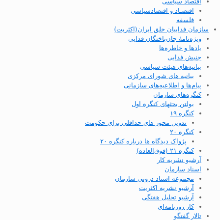
اقتصاد سیاسی
اقتصـاد و اقتصاد‌سیاسی
فلسفه
سازمان فداییان خلق ایران(اکثریت)
ویژه‌نامهٔ جان‌باختگان فدایی
یادها و خاطره‌ها
جنبش فدایی
بیانیه‌های هیئت سیاسی
بیانیه های شورای مرکزی
پیام‌ها و اطلاعیه‌های سازمانی
کنگره‌های سازمان
بولتن بحثهای کنگره اول
کنگره ۱۹
تدوین محور های حداقلی برای حکومت
کنگره ۲۰
پژواک دیدگاه ها درباره کنگره ۲۰
کنگره ۲۱ (فوق‌العاده)
آرشیو نشریه کار
اسناد سازمان
مجموعه اسناد درونی سازمان
آرشیو نشریه اکثریت
آرشیو تحلیل هفتگی
کار روزنامه‌ای
تالار گفتگو