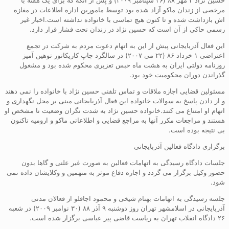
مرخصی از زندان ماکو آزاد شده بود توسط مامورین اداره اطلاعات در مغازه
اش بازداشت شده و تا کنون هیچ تماسی با خانواده نداشته است.اخبار غیر
رسمی حاکی از آن است که حسین نژاد در زندان تحت فشار قرار دارد.
این فعال آذربایجانی پیش از این به اتهام دعوت مردم به شرکت در تجمع
اعتراضی ۱ خرداد ۸۶ (۲۲ می ۲۰۰۷) در سالگرد چاپ کاریکاتور توهین آمیز
روزنامه دولتی ایران به هشت ماه حبس تعزیری محکوم شده بود و مشغول
گذراندن دوران محکومیت خود بود.
مسئولین قضایی اجازه ملاقات و تماس تلفنی حسین نژاد با خانواده را نمی دهند
و از دادن پاسخ به سوالات خانواده این فعال آذربایجانی مبنی بر محل نگهداری و
اتهام او امتناع می کنند.خانواده حسین نژاد به شدت نگران وضعیت نا مشخص او
هستند و مراجعات مکرر آنها به مراجع قضایی و اطلاعاتی ماکو و ارومیه تاکنون
بی نتیجه بوده است.
برگزاری دادگاه فعالین آذربایجانی
جلسات دادگاه رسیدگی به اتهامات فعالین به صورت غیر علنی و گاها بدون
حضور وکیل برگزار می گردد و اجازه دفاع موثر به متهمین و وکلایشان داده نمی
شود.
جلسه رسیدگی به اتهامات بهنام شیخی و محمود اجاقلو از فعالان مدنی
آذربایجانی در اسلامشهر تهران روز دوشنبه ۹ آذر ۸۸ (۳۰ نوامبر ۲۰۰۹) در شعبه
۲۶ دادگاه انقلاب تهران به ریاست قاضی پیر عباسی برگزار شده است.