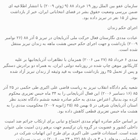
سازمان عفو بین الملل روز ۱۹ خرداد ۸۸ (۹ ژوئن ۲۰۰۹) با انتشار اطلاعیه ای
ضمن بررسی وضعیت حقوق بشر در فضای انتخاباتی ایران، خبر از بازداشت
بیش از ۱۵ نفر در تبریز داده بود.
اجرای حکم زندان
عبادت مددی نگارستان فعال حرکت ملی آذربایجان در تبریز ۵ آذر ۸۸ (۲۶ نوامبر
۲۰۰۹) بازداشت و جهت اجرای حکم حبس هشت ماهه به زندان تبریز منتقل
شده است.
مددی ۶ خرداد ۸۵ (۲۷ می ۲۰۰۶) همزمان با تظاهرات آذربایجانیها بر علیه
کاریکاتور موهن چاپ شده در روزنامه دولتی ایران، به همراه دو برادرش دستگیر
و پس از تحمل ۳۵ روز بازداشت موقت به قید وثیقه از زندان تبریز آزاد شده
بود.
شعبه یکم دادگاه انقلاب تبریز به ریاست قاضی علی اکبری طی حکمی در ۲۵ آذر
۸۵ (۱۶ دسامبر ۲۰۰۶) این فعال آذربایجانی را به ۳۴ ماه حبس تعزیری محکوم
کرده بود.بدنبال اعتراض مددی به حکم صادره شعبه ششم دادگاه تجدید نظر
استان آذربایجان شرقی در ۵ بهمن ۸۵ (۲۵ ژانویه ۲۰۰۷) محکومیت مددی را به
هشت ماه حبس تعزیری قطعی کاهش داده بود.
بر اساس حکم صادره اتهام مددی اجتماع و تبانی برای ارتکاب جرائم ضد امنیت
داخلی کشور و عضویت در گروه پان ترکیسم جهت برهم زدن امنیت ملی عنوان
شده است. استنادات قاضی علی اکبری برای طرح این اتهامات شرکت در
راهپیمایی روزهای ۱ و ۳ خرداد ۸۵ (۲۲ و ۲۴ می ۲۰۰۶) در تبریز، سردادن