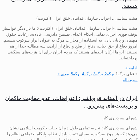
هستند.
هیئت سیاسی ـ اجرایی سازمان فداییان خلق ایران (اکثریت)
هیئت سیاسی-اجرایی سازمان فدائیان خلق ایران (اکثریت): ما بار دیگر خواستار
توقف فوری اجرای تمامی احکام اعدام، تضمین دادرسی عادلانه، رعایت حقوق
متهمان و پایان دادن به استفاده از مجازات مرگ به عنوان ابزار سرکوب هستیم.
امروز دفاع از حق حیات، دفاع از صلح و دفاع از آزادی، سه مطالبه جدا از هم
نیستند؛ این‌ها ارکان آینده‌ای هستند که مردم ایران برای آن هزینه‌های سنگینی
پرداخته‌اند.
ادامه »
« قبلی
برگه
1
برگه
2
برگه
3
برگه
4
برگه
5
بعدی »
سرمقاله
ایران در آستانه فروپاشی: اعتراضات، عدم حقانیت حاکمان
و بن‌بست‌های پیش‌رو…
شورای سردبیری کار
شورای سردبیری کار: تجربه تمامی طول دوران حیات حکومت اسلامی نشان
می‌دهد که هر موج سرکوب، به‌جای تثبیت پایدار نظام، پایگاه اجتماعی نظام را
کوچک‌تر می‌کند، شمار بیشتری از شهروندان را به صف مخالفان می‌راند و پس