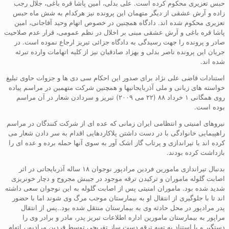
حبس تعزیری محکوم کرده است. علی بدلی، امین پاشا قره باغی، جلال رجب
زاده و آرش عشقی از دیگر متهمان این پرونده نیز هرکدام به شش ماه حبس
تعزیری محکوم شده اند. دادگاه همچنین در خصوص اتهام وحید آقاجانی، امین
پاشا قره باغی و آرش عشقی مبنی بر اخلال در نظم عمومی، قرار عدم صلاحیت
صادر و پرونده را جهت رسیدگی به دادگاه جزائی تبریز ارجاع نموده است. در
جریان این پرونده ناصر بدلی و بهزاد صادقیان نیز از کلیه اتهامات وارده تبرئه
شده اند.
استنادات قاضی علی نژاد برای صدور این احکام سی دی ها و جزوات حاوی تبلیغ
خواسته های زبانی و ملی آذربایجانیها و همچنین شرکت متهمین در مراسم پیاده
روی همگانی ۱ خرداد ۸۸ (۲۲ می ۲۰۰۹) تبریز و سردادن شعار در آن مراسم
بوده است.
نیروهای امنیتی و انتظامی ایران زمانی که عده ای از شرکت کنندگان در مراسم
راهپیمایی خانوادگی با در دست داشتن پلاکاردهایی اقدام به سر دادن شعار می
کرده اند با تیراندازی و پرتاب گاز اشک آور به سوی آنها حمله برده و عده ای را
بازداشت کرده بودند.
بدنبال تیراندازی مامورین فردین مرادپور نوجوان ۱۸ ساله آذربایجانی در اثر
اصابت گلوله ماموران و ترکیدن ترقه موجود در جیبش مجروح و دچار خونریزی
شدید شده بود. ماموران امنیتی پس از اصابت گلوله به این نوجوان سعی داشته
اند تا با جلوگیری از انتقال او به بیمارستان موجب مرگ وی شوند اما با حضور
پدر مرادپور در محل حادثه وی به بیمارستان منتقل شده بود..پس از انتقال
مراپور به بیمارستان مامورین اداره اطلاعات تبریز پدر، مادر و برادر وی را
دستگیر و با استناد به تهیه ترقه دست ساز تفریحی توسط فردین مرادپور، اتهام