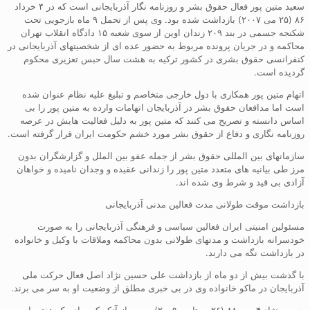
سعید متین پور فعال حقوق بشر و روزنامه نگار آذربایجانی است که در ۴ خرداد
۸۶ (۲۵ می ۲۰۰۷) بازداشت شده بود. وی پس از تحمل ۹ ماه بازجویی تحت
شکنجه جسمی در بند ۲۰۹ زندان اوین از سوی شعبه ۱۵ دادگاه انقلاب تهران
محاکمه و در جریان پرونده مربوط به حضور عده ای از شخصیتهای آذربایجانی در
کنفرانسی حقوق بشری در کشور ترکیه به هشت سال حبس تعزیری محکوم
گردیده است.
اتهام متین پور همکاری با دول خارجی متخاصم و تبلیغ علیه نظام عنوان شده
است اما مدافعان حقوق بشر در آذربایجان اتهامات وارده به متین پور را بی
اساس دانسته و تصریح می کنند که متین پور به دلیل فعالیت هایش در عرصه
روزنامه نگاری و دفاع از حقوق بشر مورد خشم حکومت ایران قرار گرفته است.
سازمانهای بین المللی حقوق بشر از جمله عفو بین الملل و گزارشگران بدون
مرز طی بیانیه های متعدد متین پور را زندانی عقیده و وجدان نامیده و خواهان
آزادی بی قید و شرط وی شده اند.
بازداشت موقت طولانی مدت فعالین مدنی آذربایجانی
مسئولین امنیتی ایران فعالین سیاسی و فرهنگی آذربایجانی را به صورت
خودسرانه بازداشت و مدتهای طولانی بدون محاکمه وملاقات با وکیل و خانواده
در بازداشت نگه می دارند.
با گذشت بیش از دو ماه از بازداشت علی حسین نژاد اصل فعال حرکت ملی
آذربایجان در ماکو خانواده وی در بی خبری مطلق از وضعیت او به سر می برند.
حسین نژاد ۴ مهر ۸۸ (۲۶ سپتامبر ۲۰۰۹) و پس از آنکه که برای یک هفته با