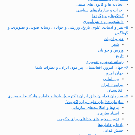
اتحادیه ها و کانون های صنفی
احزاب و سازمان‌های سیاسی
گفتگوها و میزگردها
دانشجویی و دانش‌آموزی
۵- هنر و ادبیات، علوم، تاریخ، ورزشی و جوانان، رسانه صوتی و تصویری، و
گوناگون
هنر و ادبیات
شعر
ورزش و جوانان
تاریخ
رسانه صوتی و تصویری
۶- جهان امروز، افغانستان، پیرامون ایران، و نظرات شما
جهان امروز
بین‌المللی
پیرامون ایران
افغانستان
۷- سازمان فداییان خلق ایران (اکثریت)، یادها و خاطره ها، کتابخانه مجازی
سازمان فداییان خلق ایران(اکثریت)
پیام‌ها و اطلاعیه‌های سازمانی
اسناد سازمان
تدوین محور های حداقلی برای حکومت
یادها و خاطره‌ها
جنبش فدایی