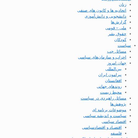
زنان
اتحادیه ها و کانون های صنفی
دانشجویی و دانش‌آموزی
گزارش‌ها
ملی – قومی
حقوق بشر
کودکان
سیاست
مسائل چپ
احزاب و سازمان‌های سیاسی
جهان امروز
بین‌المللی
پیرامون ایران
افغانستان
روندهای جهانی
محیط زیست
مسائل راهبردی در سیاست
پژوهش‌ها
موضوعات برنامه ای
سیاست و اندیشه سیاسی
اقتصاد سیاسی
اقتصـاد و اقتصاد‌سیاسی
فلسفه