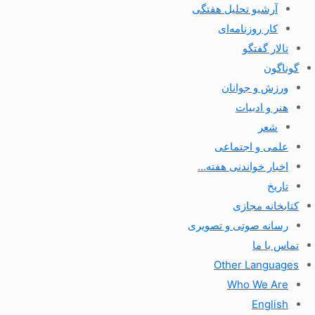
آرشیو تحلیل هفتگی
کار روزنامه‌ای
تالار گفتگو
گوناگون
ورزش و جوانان
هنر و ادبیات
شعر
علمی و اجتماعی
اخبار خواندنی هفته…
تاریخ
کتابخانه مجازی
رسانه صوتی و تصویری
تماس با ما
Other Languages
Who We Are
English