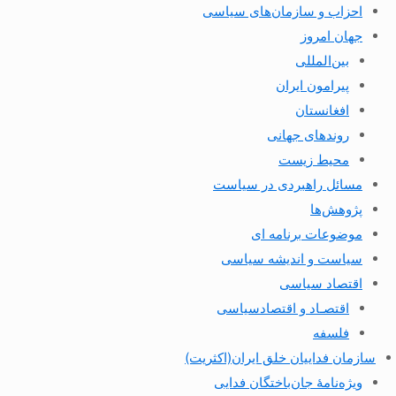
احزاب و سازمان‌های سیاسی
جهان امروز
بین‌المللی
پیرامون ایران
افغانستان
روندهای جهانی
محیط زیست
مسائل راهبردی در سیاست
پژوهش‌ها
موضوعات برنامه ای
سیاست و اندیشه سیاسی
اقتصاد سیاسی
اقتصـاد و اقتصاد‌سیاسی
فلسفه
سازمان فداییان خلق ایران(اکثریت)
ویژه‌نامهٔ جان‌باختگان فدایی