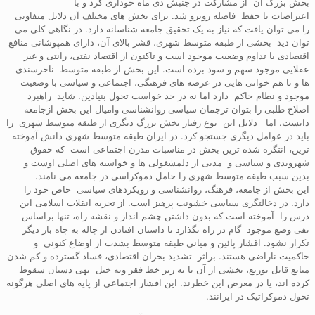
بخش بزرگ آن از مشارکت در جنبش دی ماه خوداری کرد و با
اعتراضات با حفظ فاصله روبرو شد. برای بخش های مختلف آن دلایل متفاوتی
را می توان یافت که نیاز به یک تحقیق جامعه شناسانه دارد. در نگاهی کلی می
توان دید بخشی از طبقه متوسط شهری، قشر بالای آن، دارای همپوشانی منافع
اقتصادی با تداوم وضعیت موجود است و تاکنون از اقتصاد نفتی، رانتی و غیر
عقلایی موجود سهم و سود برده است. این بخش از طبقه متوسط ناخرسندی
ها و نا هم خوانی هایی در عرصه های فرهنگی، اجتماعی و سیاسی با وضعیت
موجود و نطام حاکم دارد اما نه در حد خواست تحول بنیادین. شاید راهبرد
اصلاح طلبی را بتوان ترجمان سیاسی روانشناسی وامیال این بخش ازجامعه
دانست. اما دلایل این نوع رفتار بخش بزرگ دیگری از طبقه متوسط شهری را
باید در عوامل دیگری جستجو کرد. در ایران طبقه متوسط شهری دانش آموخته
ترین، انتگره شده ترین بخش در مناسبات مدرن اجتماعی است که حقوق
شهروندی و سیاسی و مدنی از دلمشغولی ها و خواسته های اصلی اوست و
بدین سبب طبقه متوسط شهری را حامل دموکراسی در جامعه می نامند.
این بخش از جامعه، فرهنگ، روانشناسی و رویکردهای سیاسی خاص خود را
دارد. در دخالتگری سیاسی خشونت پرهیز است. از تجریه انقلاب اسلامی این
درس را آموخته است که بدون داشتن چشم انداز و نقشه راه، تنها براساس
نفی وضع موجود گام در راه نگذارد تا داستان افتادن از چاله به چاه بار دیگر
تکرار نشود. اقشار پائین و میانی طبقه متوسط بشدت از اوضاع کنونی و
حاکمیت ناراضی هستند. براثر تشدید بحران اقتصادی، فساد گسترده و کم شدن
منابع قابل توزیع، بخشی از آن یا به زیر خط فقر وبه خیل تهی دستان سقوط
کرده اند، یا در معرض این خطرند. این اقشار اجتماعی از پایه های اصلی هرگونه
تحول دموکراتیک در ایرانند.