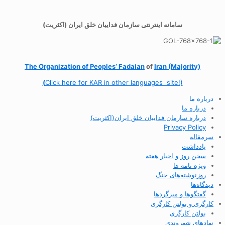
سامانه اینترنتی سازمان فداییان خلق ایران (اکثریت)
The Organization of
Peoples’ Fadaian
of
Iran (Majority)
(
Click here for KAR in other languages site!)
درباره ما
درباره ما
درباره سازمان فداییان خلق ایران(اکثریت)
Privacy Policy
سرمقاله
یادداشت
سخن روز و اخبار هفته
ویژه نامه ها
روزنوشته‌های جنگ
دیدگاه‌ها
گفتگوها و میزگردها
کارگری و بولتن کارگری
بولتن کارگری
نهادهای شهروندی