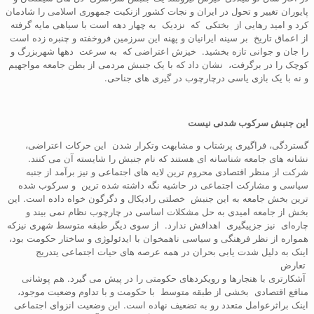
پایوران تغییر و تحول در ایران و نجات کشور ازنکبت جمهوری اسلامی را شادمان
کرد و امید رهایی از بختکی که نزدیک به چهار دهه است با سیاهی مایه گرفته
از اعماق تاریخ بر سینه ایرانیان و پهنه این سرزمین فروخفته و چنبره زده است
را جان و جوانی تازه بخشید. خیزش اعتراضی که به سرعت دهها شهربزرگ و
کوچک را در برگرفت، نشان داد که با یک جنبش مردمی از بطن جامعه مواجهیم
و نه با یک بازی یاسی درچارچوب در گیری های جناحی.
این جنبش سرکوب شدنی نیست
گستردگی، فراگیری پرشتاب و مشابهت وتکرار شدن این حرکات اعتراضی،
نشانه های جامعه شناسانه ای هستند که نام جنبش را شایسته آن می کنند.
شرکت از منظر اقتصادی محروم ترین لایه های اجتماعی و نیز برآمد از جنبه
سیاسی و مشارکت اجتماعی در حاشیه نگه داشته شده ترین و سرکوب شده
ترین بخش جامعه به این جنبش خصلتی رادیکال و دگرگون خواه داده است. این
بخش از جامعه امیدی به حل مشکلات اساسی در چارچوب نظام نمی بیند و
چاره‌ای نیز جزپیگیری اهدافش ندارد. از سوی دیگر طبقه متوسط شهری نیزکه
همواره از نظر فرهنگی و سیاسی ناهمخوان با ایدئولوژی و ساختار حکومت بود،
اینک به دلیل شدت یابی بحران در همه عرصه های حیات اجتماعی یتدریج
تعارض
آشکارتری با هنجارها و رویکردهای حکومتی را در پیش می گیرد. هم پوشانی
منافع اقتصادی بخشی از طبقه متوسط با حکومت و با تداوم وضعیت موجود،
اینک براثرعوامل متعدد رو به تضعیف نهاده است. این وضعیت انزوای اجتماعی