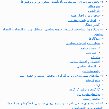
۱- بخش سردبیری | سرمقاله، یادداشت، سخن روز و پژوهش‌ها
سرمقاله
یادداشت
سخن روز و اخبار هفته
اخبار خواندنی هفته…
گفتار هفتگی
۲- دیدگاه ها، سیاست، فلسفه، جامعه‌شناسی، مسائل چپ، و اقتصاد و اقتصاد
سیاسی
دیدگاه‌ها
سیاست و اندیشه سیاسی
مسائل چپ
سیاست
فلسفه
اقتصـاد و اقتصاد‌سیاسی
اقتصاد سیاسی
جامعه‌شناسی
۳- نهادهای شهروندی، زنان، کارگری، محیط زیست، و حقوق بشر
حقوق بشر
زنان
کارگری و بولتن کارگری
نهادهای شهروندی
محیط زیست
۴- اتحادیه های صنفی، احزاب و سازمان‌های سیاسی، گفتگوها و میزگردها،
دانشجویی و دانش‌آموزی