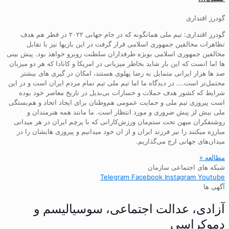
گودرز اقتداری
گودرز اقتداری: تیم ملی همانگونه که در جام جهانی ۲۰۲۲ در قطر هم هدف
تظاهرات مخالفین جمهوری اسلامی قرار گرفت در این بازیها نیز با تقابل
مخالفین جمهوری اسلامی بویژه طرفداران سلطنت روبرو خواهذ بود. پیش بینی
ها اما انست که این بار شاید بخاطر میزبانی در امریکا و کانادا که هر دو میزبان
صد ها هزار ایرانی متمایل به رضا پهلوی هستند، امکان در گیری های بیشتر
محتمل‌تر است…. در دیدگاه ما اما تیم ملی تیم تمام مردم ایران است و در این
شرایط که کشور هدف حملات و خسارات بی‌بدیل در تاریخ معاصر خود بوده
است پیروزی تیم ملی و حمایت عمومی هم‌وطنان برای ایجاد اتحاد و هم‌بستگی
ملی بیش لز پیش ضروری و مورد انتظار است. ما مانند همه هنرمندان و
روشنفکران میهن تحت ستم‌مان ورزش‌کارانی که با پرچم ایران در هر میدانی
مبارزه میکنند را نیز فرزند ایران و از ان خود میدانیم و پیروزی هایشان را در
میدان‌های جهانی ارج می‌گذاریم.
مطالعه »
شبکه های اجتماعی سازمان
Telegram
Facebook
Instagram
Youtube
آگهی ها
آزادی، عدالت اجتماعی، سوسیالیسم و
دموکراسی