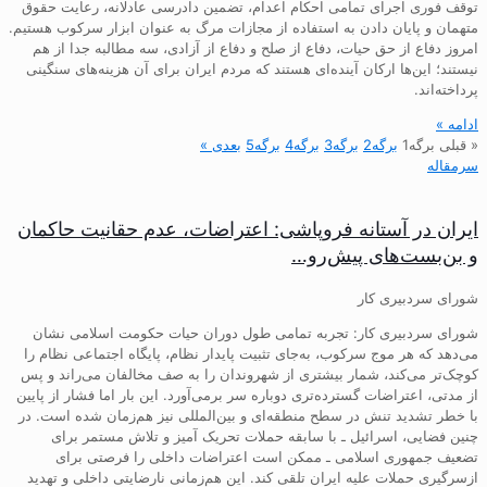
توقف فوری اجرای تمامی احکام اعدام، تضمین دادرسی عادلانه، رعایت حقوق
متهمان و پایان دادن به استفاده از مجازات مرگ به عنوان ابزار سرکوب هستیم.
امروز دفاع از حق حیات، دفاع از صلح و دفاع از آزادی، سه مطالبه جدا از هم
نیستند؛ این‌ها ارکان آینده‌ای هستند که مردم ایران برای آن هزینه‌های سنگینی
پرداخته‌اند.
ادامه »
« قبلی
برگه
1
برگه
2
برگه
3
برگه
4
برگه
5
بعدی »
سرمقاله
ایران در آستانه فروپاشی: اعتراضات، عدم حقانیت حاکمان
و بن‌بست‌های پیش‌رو…
شورای سردبیری کار
شورای سردبیری کار: تجربه تمامی طول دوران حیات حکومت اسلامی نشان
می‌دهد که هر موج سرکوب، به‌جای تثبیت پایدار نظام، پایگاه اجتماعی نظام را
کوچک‌تر می‌کند، شمار بیشتری از شهروندان را به صف مخالفان می‌راند و پس
از مدتی، اعتراضات گسترده‌تری دوباره سر برمی‌آورد. این بار اما فشار از پایین
با خطر تشدید تنش در سطح منطقه‌ای و بین‌المللی نیز هم‌زمان شده است. در
چنین فضایی، اسرائیل ـ با سابقه حملات تحریک آمیز و تلاش مستمر برای
تضعیف جمهوری اسلامی ـ ممکن است اعتراضات داخلی را فرصتی برای
ازسرگیری حملات علیه ایران تلقی کند. این هم‌زمانی نارضایتی داخلی و تهدید