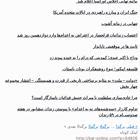
بیانیه نهایی اجلاس اوراسیا اعلام شد
جنگ ایران و مبارزه راهبردی در ایالات متحده آمریکا
تنهایی در زمانه آشوب
اعتصاب زندانیان قزلحصار در اعتراض به اعدام‌ها وارد دوازدهمین روز شد
ثابت ها در موقعیتی ناپایدار
وداع با اکبر عبدی؛ کمدینی که درام را به خنده پیوند زد
فلسفه اپیکور؛ نبوغ روشنفکران یونان باستان.
«دولت – ملت» به مثابه برساختی تاریخی از قدرت و همبستگی – انتشار مجموعه
چهار بخش
چرا عادی‌سازی سلطنت با میراث جنبش فدائیان ناسازگار است؟
تداوم کارزار «سه‌شنبه‌های نه به اعدام» با پیوستن زندان نیشابور در هفته
صدوسی‌ام در ۵۹ زندان
« قبلی
برگه
1
…
برگه
4
برگه
5
برگه
6
بعدی »
لینک کوتاه
http://kar-online.com?p=64826