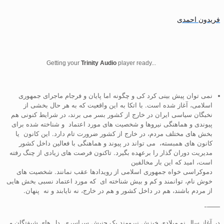
فریدون احمدی
Getting your
Trinity Audio
player ready...
نمی توان پیش بینی کرد کی و چگونه اما پایان و فرجام ماجرای جمهوری
اسلامی، آغاز شده است. با اتکا به این واقعیت که به هر حال بخشی از
نخبگان سیاسی ایران در خارج از کشور بسر می برند، در شرایط کنونی هم
پیوندی و هماهنگی نیروها و شخصیت های مورد اعتماد و شناخته شده برای
بخش های مختلف مردم، در خارج از کشور ضرورت تام دارد. این کانون یا
کانون های همبسته، می تواند در پیوند و هماهنگی با فعالین داخل کشور
مدیریت دوران گذار را برعهده بگیرد. تاکنون فرصت های زیادی از چنگ رفته
است، امید که این بار مخالفین
دموکراسی خواه جمهوری اسلامی از رویدادها عقب نمانند. شخصیت های
خوش نام، توانمند و کم و بیش شناخته ای که مورد اعتماد نسبی بخش هایی
از مردم باشند، هم در داخل کشور و هم در خارج، نه نایابند و نه پنهان.
——-
در آغاز سال نو میلادی خیزش نیرومند یک جنبش سراسری دل های شیفتگان و