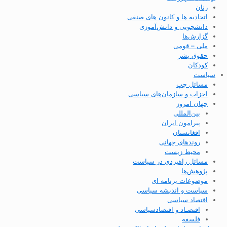
زنان
اتحادیه ها و کانون های صنفی
دانشجویی و دانش‌آموزی
گزارش‌ها
ملی – قومی
حقوق بشر
کودکان
سیاست
مسائل چپ
احزاب و سازمان‌های سیاسی
جهان امروز
بین‌المللی
پیرامون ایران
افغانستان
روندهای جهانی
محیط زیست
مسائل راهبردی در سیاست
پژوهش‌ها
موضوعات برنامه ای
سیاست و اندیشه سیاسی
اقتصاد سیاسی
اقتصـاد و اقتصاد‌سیاسی
فلسفه