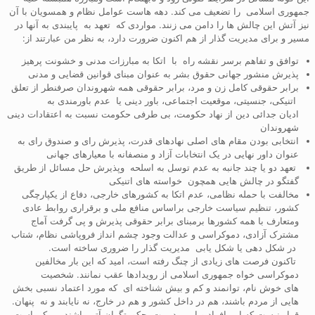
جمهوری اسلامی را تضعیف می کند. دهه هاست عوامل نظام و همسویان با آن
نیز آتش این چالش ها را دامن می زنند. مواردی که تعهد به پایبندی به آنها در
مسیر و برای مدیریت گذار از هم اکنون ضرورت دارد، به نظر من عبارتند از:
توافق و تفاهم برسر نقشه راه با اتکا به مبارزات مدنی و خشونت پرهیز
پذیرش منشور جهانی حقوق بشر به عنوان مبنای قوانین قضایی و مدنی
برابر حقوقی کامل زن و مرد، برابر حقوقی همه شهروندان صرفنطر از تعلق
اتنیکی، جنسیتی، موقعیت اجتماعی، باور دینی یا عدم باورمندی به
ادیان جدائی دین از نهاد حکومت، بی طرفی حکومت نسبت به اعتقادات دینی
شهروندان
انتخابی بودن مقام های اصلی نهادهای قدرت، پذیرش رای و صندوق رای به
عنوان داور نهایی در یک انتخابات آزاد و منصفانه با معیارهای جهانی
تعهد دو یا چند جانبه به عدم توسل به اسلحه وپذیرش حل مسائل از طریق
گفتگو در چالش هایی همچون خواسته های اتنیکی
مخالفت با حمله نظامی، عدم اتکا به کشورهای خارجی، دفاع از یکپارچگی
کشور، تنظیم سیاست خارجی براساس منافع ملی و برقراری روابط عادی
ومتعارف با همه کشورها برمبنای برابر حقوقی پذیرش و پی گرفت آماج
مشترک آزادی، دموکراسی و عدالت وجود چشم انداز فروپاشی نظام، شتاب
در شکل دهی یا شکل یابی مدیریت گذار را ضروری ساخته است.
تاکنون فرصت های زیادی از چنگ رفته است، امید که این بار مخالفین
دموکراسی خواه جمهوری اسلامی از رویدادها عقب نمانند. شخصیت
های خوش نام، توانمند و کم و بیش شناخته ای که مورد اعتماد نسبی بخش
هایی از مردم باشند، هم در داخل کشور و هم در خارج، نه نایابند و نه پنهان.
قرار نیست که این افراد و این مدیریت، حکومتگران آتی باشند. ممکن است