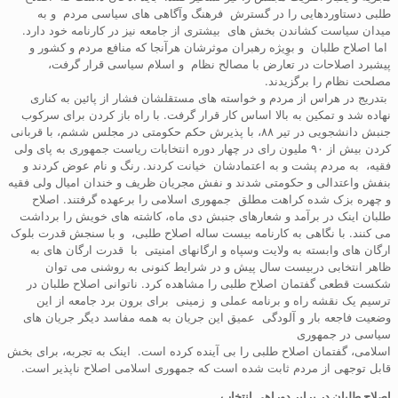
طلبی دستاوردهایی را در گسترش فرهنگ وآگاهی های سیاسی مردم و به
میدان سیاست کشاندن بخش های بیشتری از جامعه نیز در کارنامه خود دارد.
اما اصلاح طلبان و بوِیژه رهبران موثرشان هرآنجا که منافع مردم و کشور و
پیشبرد اصلاحات در تعارض با مصالح نظام و اسلام سیاسی قرار گرفت،
مصلحت نظام را برگزیدند.
بتدریج در هراس از مردم و خواسته های مستقلشان فشار از پائین به کناری
نهاده شد و تمکین به بالا اساس کار قرار گرفت. با راه باز کردن برای سرکوب
جنبش دانشجویی در تیر ۸۸، با پذیرش حکم حکومتی در مجلس ششم، با قربانی
کردن بیش از ۹۰ ملیون رای در چهار دوره انتخابات ریاست جمهوری به پای ولی
فقیه، به مردم پشت و به اعتمادشان خیانت کردند. رنگ و نام عوض کردند و
بنفش واعتدالی و حکومتی شدند و نفش مجریان ظریف و خندان امیال ولی فقیه
و چهره بزک شده کراهت مطلق جمهوری اسلامی را برعهده گرفتند. اصلاح
طلبان اینک در برآمد و شعارهای جنبش دی ماه، کاشته های خویش را برداشت
می کنند. با نگاهی به کارنامه بیست ساله اصلاح طلبی، و با سنجش قدرت بلوک
ارگان های وابسته به ولایت وسپاه و ارگانهای امنیتی با قدرت ارگان های به
ظاهر انتخابی دربیست سال پیش و در شرایط کنونی به روشنی می توان
شکست قطعی گفتمان اصلاح طلبی را مشاهده کرد. ناتوانی اصلاح طلبان در
ترسیم یک نقشه راه و برنامه عملی و زمینی برای برون برد جامعه از این
وضعیت فاجعه بار و آلودگی عمیق این جریان به همه مفاسد دیگر جریان های
سیاسی در جمهوری
اسلامی، گفتمان اصلاح طلبی را بی آینده کرده است. اینک به تجربه، برای بخش
قابل توجهی از مردم ثابت شده است که جمهوری اسلامی اصلاح ناپذیر است.
اصلاح طلبان در برابر دوراهی انتخاب