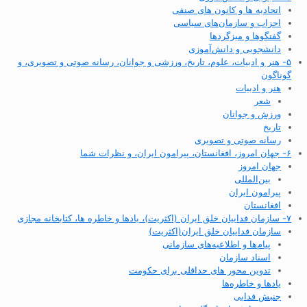
اتحادیه ها و کانون های صنفی
احزاب و سازمان‌های سیاسی
گفتگوها و میزگردها
دانشجویی و دانش‌آموزی
۵- هنر و ادبیات، علوم، تاریخ، ورزشی و جوانان، رسانه صوتی و تصویری، و
گوناگون
هنر و ادبیات
شعر
ورزش و جوانان
تاریخ
رسانه صوتی و تصویری
۶- جهان امروز، افغانستان، پیرامون ایران، و نظرات شما
جهان امروز
بین‌المللی
پیرامون ایران
افغانستان
۷- سازمان فداییان خلق ایران (اکثریت)، یادها و خاطره ها، کتابخانه مجازی
سازمان فداییان خلق ایران(اکثریت)
پیام‌ها و اطلاعیه‌های سازمانی
اسناد سازمان
تدوین محور های حداقلی برای حکومت
یادها و خاطره‌ها
جنبش فدایی