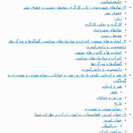
جامعه‌شناسی
۳- نهادهای شهروندی، زنان، کارگری، محیط زیست، و حقوق بشر
حقوق بشر
زنان
کارگری و بولتن کارگری
نهادهای شهروندی
محیط زیست
۴- اتحادیه های صنفی، احزاب و سازمان‌های سیاسی، گفتگوها و میزگردها،
دانشجویی و دانش‌آموزی
اتحادیه ها و کانون های صنفی
احزاب و سازمان‌های سیاسی
گفتگوها و میزگردها
دانشجویی و دانش‌آموزی
۵- هنر و ادبیات، علوم، تاریخ، ورزشی و جوانان، رسانه صوتی و تصویری، و
گوناگون
هنر و ادبیات
شعر
ورزش و جوانان
تاریخ
رسانه صوتی و تصویری
۶- جهان امروز، افغانستان، پیرامون ایران، و نظرات شما
جهان امروز
بین‌المللی
پیرامون ایران