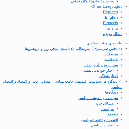
ویژه‌نامهٔ جان‌باختگان فدایی
Other Languages
Deutsch
English
Francais
Italiano
مطالب ویژه
بیانیه‌های هیئت سیاسی
۱- بخش سردبیری | سرمقاله، یادداشت، سخن روز و پژوهش‌ها
سرمقاله
یادداشت
سخن روز و اخبار هفته
اخبار خواندنی هفته…
گفتار هفتگی
۲- دیدگاه ها، سیاست، فلسفه، جامعه‌شناسی، مسائل چپ، و اقتصاد و اقتصاد
سیاسی
دیدگاه‌ها
سیاست و اندیشه سیاسی
مسائل چپ
سیاست
فلسفه
اقتصـاد و اقتصاد‌سیاسی
اقتصاد سیاسی