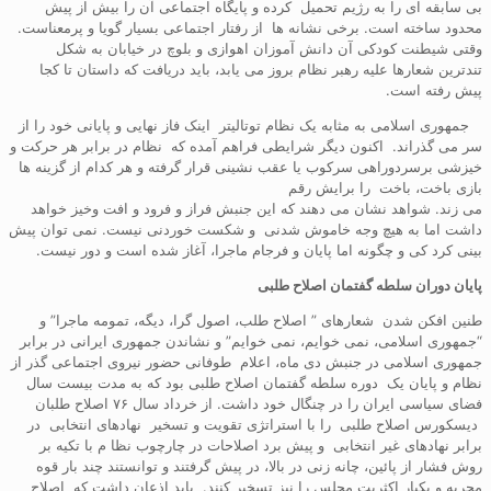
بی سابقه ای را به رژیم تحمیل کرده و پایگاه اجتماعی آن را بیش از پیش
محدود ساخته است. برخی نشانه ها از رفتار اجتماعی بسیار گویا و پرمعناست.
وقتی شیطنت کودکی آن دانش آموزان اهوازی و بلوچ در خیابان به شکل
تندترین شعارها علیه رهبر نظام بروز می یابد، باید دریافت که داستان تا کجا
پیش رفته است.
جمهوری اسلامی به مثابه یک نظام توتالیتر اینک فاز نهایی و پایانی خود را از
سر می گذراند. اکنون دیگر شرایطی فراهم آمده که نظام در برابر هر حرکت و
خیزشی برسردوراهی سرکوب یا عقب نشینی قرار گرفته و هر کدام از گزینه ها
بازی باخت، باخت را برایش رقم
می زند. شواهد نشان می دهند که این جنبش فراز و فرود و افت وخیز خواهد
داشت اما به هیچ وجه خاموش شدنی و شکست خوردنی نیست. نمی توان پیش
بینی کرد کی و چگونه اما پایان و فرجام ماجرا، آغاز شده است و دور نیست.
پایان دوران سلطه گفتمان اصلاح طلبی
طنین افکن شدن شعارهای ” اصلاح طلب، اصول گرا، دیگه، تمومه ماجرا” و
“جمهوری اسلامی، نمی خوایم، نمی خوایم” و نشاندن جمهوری ایرانی در برابر
جمهوری اسلامی در جنبش دی ماه، اعلام طوفانی حضور نیروی اجتماعی گذر از
نظام و پایان یک دوره سلطه گفتمان اصلاح طلبی بود که به مدت بیست سال
فضای سیاسی ایران را در چنگال خود داشت. از خرداد سال ۷۶ اصلاح طلبان
دیسکورس اصلاح طلبی را با استراتژی تقویت و تسخیر نهادهای انتخابی در
برابر نهادهای غیر انتخابی و پیش برد اصلاحات در چارچوب نظا م با تکیه بر
روش فشار از پائین، چانه زنی در بالا، در پیش گرفتند و توانستند چند بار قوه
مجریه و یکبار اکثریت مجلس را نیز تسخیر کنند. باید اذعان داشت که اصلاح