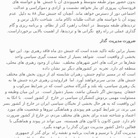
بدون حضور موثر طبقه متوسط و همپیوندی آن با جنبش ها و خواسته های
فرودستان، پیروزی ای ببار نخواهد نشست و آزادی و دموکراسی و عدالت
اجتماعی دور از دسترس خواهد ماند. آنچنان که جنبش سال ۸۸ به دلیل عدم
پیوند آن با خواسته های عدالت طلبانه ناکام ماند. شناخت دلایل ترس و
تردیدهای طبقه متوسط در انتخاب راهبرد گذر از نظام، و برنامه ریزی و گام
گذاری عملی در راه رفع نگرانی ها و تردیدها، از اهمیت بالایی برخورداراست.
ضرورت مدیریت گذار
بسیار براین نکته تاکید شده است که جنبش دی ماه فاقد رهبری بود. این تنها
بخشی از واقعیت است. شواهد بسیار از جمله سمت گیری سیاسی واحد
شعارها در حرکت های اخیر شهرهای مختلف، نشان از وجود رهبری های محلی،
منطقه ای دارد. تجربه در کشورهای دیگر نیز نشان داده
است که در مسیر تداوم جنبش، رهبران شایسته ای از درون بخش های مختلف
جنبش های مدنی سربرخواهند آورد. اما فراروئیدن رهبری خرده جنبش ها به
یک رهبری سیاسی، پله بلند و گذرگاه سختی است که در شرایط سرکوب و
خفقان پیمودنش اگر ناممکن نباشد، بسیار دشوار است. در این میان وظیفه و
مسئولیت مهمی بردوش کنشگران سیاسی در خارج از کشور است. با اتکا به
این واقعیت که به هر حال بخشی از نخبگان سیاسی ایران در خارج از کشور بسر
می برند، در شرایط کنونی هم پیوندی و هماهنگی نیروها و شخصیت های مورد
اعتماد و شناخته شده برای بخش های مختلف مردم، در خارج از کشور ضرورت
تام دارد. چنین کانون یا کانون های همبسته، می تواند در پیوند و هماهنگی با
فعالین داخل کشور مدیریت دوران گذار را برعهده بگیرد.
مدیریت گذار با ترسیم و هدایت برنامه و نقشه راه برای گذر از جمهوری