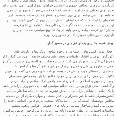
اسلامی و برقراری دموکراسی در ایران، با نشان دادن الگوی امکان توافق و
گردآمدن نیروهای مخالف جمهوری اسلامی خواهان دموکراسی ، می توانند برای
بخش های مختلف مردم امید بیافرینند که خلاء قدرتی پس از جمهوری اسلامی
نخواهد بود. می توانند برای تهی دستان و اقشار مختلف طبقه متوسط این
اطمینان را ایجاد کنند که فردایشان بسیار، بسیار بهتر از اکنون خواهد بود. در
این میان باید توجه داشت که اگر میدان خالی بماند “شارلاتان ها و فرصت
طلبان” نیز فرصت وامکان می یابند در یک تند پیچ سیاسی صدمات جبران
ناپذیری به روندهای دموکراتیک در کشور وارد آورند.
پیش شرط ها برای یک توافق ملی در مسیر گذار
فعال بودن گسل های اجتماعی و وجود منافع، رویکردها و اولویت های
گوناگون درمیان اقشار، طبقات و بخش های مختلف جامعه ، مدیریت گذار را از
دو ویژگی ناگزیر برخوردار می کند: داشتن خصلت پلورالیستی و ضرورت برآمد و
عمل در چارچوبی ملی و کلان و برفراز و ورای منافع گروها و گرایش ها.
بسیاری از مسائل مورد چالش در حوضه برنامه های حزبی می گنجند و تعیین
تکلیف پیرامون برخی از کلی ترین موارد چالش را باید به مجلس موسسان
پس از جمهوری اسلامی به عنوان تجسم واقعی اراده واقعی و آزاد مردم
واگذاشت. محل نزاع برسر اینکه نظام سیاسی آینده یک جمهوری پارلمانی باشد
یا یک نظام پادشاهی پارلمانی با نقش تشریفاتی شاه ، اینکه ساختار سیاسی
کشورمتمرکز باشد یا غیر متمرکز و یا فدرالیستی و موارد دیگری از این دست،
مجلس موسسان است که در آن نمایندگان منتخب مردم قانون اساسی جدید را
تدوین می کنند و ساختار سیاسی و پایه های حقوقی قوانین ونحوه تنظیم
مناسبات اجتماعی در نظام جدید را پایه می ریزند . دامن گرفتن چالش پیرامون
این گونه مسائل در شرایط کنونی زود و نابهنگام است ومبارزه همبسته علیه