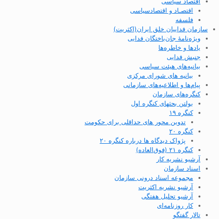
اقتصاد سیاسی
اقتصـاد و اقتصاد‌سیاسی
فلسفه
سازمان فداییان خلق ایران(اکثریت)
ویژه‌نامهٔ جان‌باختگان فدایی
یادها و خاطره‌ها
جنبش فدایی
بیانیه‌های هیئت سیاسی
بیانیه های شورای مرکزی
پیام‌ها و اطلاعیه‌های سازمانی
کنگره‌های سازمان
بولتن بحثهای کنگره اول
کنگره ۱۹
تدوین محور های حداقلی برای حکومت
کنگره ۲۰
پژواک دیدگاه ها درباره کنگره ۲۰
کنگره ۲۱ (فوق‌العاده)
آرشیو نشریه کار
اسناد سازمان
مجموعه اسناد درونی سازمان
آرشیو نشریه اکثریت
آرشیو تحلیل هفتگی
کار روزنامه‌ای
تالار گفتگو