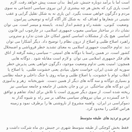
است اما با برآمد دوباره جنبش، شرایط بدان سمت پیش خواهد رفت. لازم
است یاری کرد که بخش هر چه بیشتری از این نیروی سیاسی اجتماعی به سوی
مردم و دگرگون خواهی سمت بگیرد. این یاری نه به شکل تقلیل گرایی و عقب
نشینی در شعارها و اهداف که به شکل کار آگاه گرانه و توضیحی پیرامون
وضعیت کنونی، نقشه راه و چشم انداز آینده، بایسته و میسر است. می توان
نشان داد در ساختار سیاسی معیوب جمهوری اسلامی، در چارچوب این قانون
اساسی هیچ یک از مشکلات اساسی کشور امکان حل شدن ندارد و سترونی
راهبرد اصلاح طلبی و اصلاح از درون نظام را توضیح داد. دیگر آشکارا می توان
دید تداوم حاکمیت حمهوری اسلامی به معنای تشدید خطر فروپاشی و اضمحلال
کشور است. در همین راستا با دوگانه های امنیتی – سیاسی ریشه گرفته از اتاق
های فکر جمهوری اسلامی می توان و لازم است مقابله شود . دوگانه هایی
همچون: امنیت یعنی تداوم وضعیت موجود، دگرگون خواهی یعنی پذیرش خطر
سوریه ای شدن ایران، خواست تحول بنیادی یعنی خشونت طلبی، یا اصلاح یا
انقلاب توام با خشونت، یا اصلاح طلبی و میانه روی یا جنگ داخلی و حمله نظامی
و بسیاری دوگانه و سه گانه های دیگر از همین دست. شوربختانه زهر و بدآموزی
این دو.گانه های ساختگی در تن و جان بخشی از جامعه و جامعه سیاسی نیز
ریخته شده است. از سوی دیگر ضروری است با تلاش برای ایجاد تفاهم و توافق
تا حد گسترده در میان نیروهای سیاسی مخالف بر سر راه و شیوه گذار به
دموکراسی در ایران، واهمه مشروع از ناروشنی ها را برطرف نمود و زمینه
هراس افکنی را محدود کرد.
ترس و تردید های طبقه متوسط
فقط بخش کوچکی از طبقه متوسط شهری در جنبش دی ماه شرکت داشت و