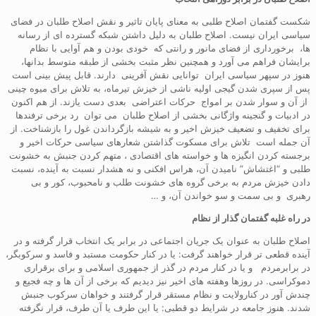
شکست گفتمان اصلاح طلبی به معنای پایان تاثیر و نقش اصلاح طلبان در فضای
سیاسی ایران نیست. اصلاح طلبان به دلیل داشتن شبکه گسترده ای از رسانه
ها، برخورداری از فضای مانور و رانتی که خودی بودن و هم آوایی با نظام
برایشان فراهم می آورد و همچنین نظر مثبت بخشی از طبقه متوسط بدانها،
هنوز در سپهر سیاسی ایران توانایی نقش آفرینی دارند. قابل پیش بینی است
پس از سپری شدن گیجی اولیه ناشی از خیزش تیرماه، به تلاش برای میوه چینی
از آن و سوار شدن بر امواج حرکات اعتراضی بعدی دست یازند. از هم اکنون
در ادبیات و گنجینه واژگانی بخشی از اصلاح طلبان می توان رد برخی ترفندها
برای تخفیف و تضعیف خیزش اخیر و به شیشه بازگرداندن غول را بازشناخت. از
آن جمله است تلاش برای مسکوت گذاشتن شعارهای سیاسی حرکات اخیر و
برجسته کردن انگیزه ها و خواسته های اقتصادی ، متهم کردن جنبش به خشونت
طلبی و “اغتشاش” نامیدن آن، هراس افکنی و نه هشدار نسبت به آینده، نسبت
دادن خیزش مردم به برخی گروه های خشونت طلب و نامحبوب، کور و بی
رهبری و بی سمت و سو خواندن آن، و …
در راه غلبه گفتمان گذار از نظام
اصلاح طلبان به عنوان یک جریان اجتماعی در برابر یک انتخاب قرار گرفته و در
آینده قطعی تر قرار خواهند گرفت: یا در کنار حکومت مستبد و فاسد و سرکوبگر،
در برابرمردم و یا در کنار مردم در گذر از جمهوری اسلامی و برای برقراری
دموکراسی. در روزها وهفته های اخیر نیز دیدیم که برخی از آن ها و چه فجیع و
چندش آور در کنارولایت و نظام مستقر قرار گرفتند و خواهان سرکوب جنبش
شدند. هنوز جامعه در شرایط دو قطبی: یا این طرف یا آن طرف، قرار نگرفته