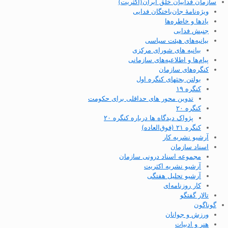
سازمان فداییان خلق ایران(اکثریت)
ویژه‌نامهٔ جان‌باختگان فدایی
یادها و خاطره‌ها
جنبش فدایی
بیانیه‌های هیئت سیاسی
بیانیه های شورای مرکزی
پیام‌ها و اطلاعیه‌های سازمانی
کنگره‌های سازمان
بولتن بحثهای کنگره اول
کنگره ۱۹
تدوین محور های حداقلی برای حکومت
کنگره ۲۰
پژواک دیدگاه ها درباره کنگره ۲۰
کنگره ۲۱ (فوق‌العاده)
آرشیو نشریه کار
اسناد سازمان
مجموعه اسناد درونی سازمان
آرشیو نشریه اکثریت
آرشیو تحلیل هفتگی
کار روزنامه‌ای
تالار گفتگو
گوناگون
ورزش و جوانان
هنر و ادبیات