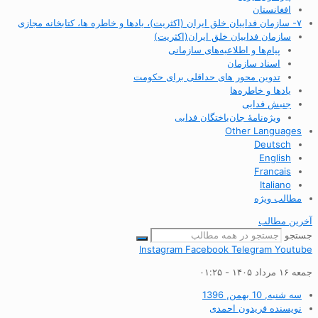
افغانستان
۷- سازمان فداییان خلق ایران (اکثریت)، یادها و خاطره ها، کتابخانه مجازی
سازمان فداییان خلق ایران(اکثریت)
پیام‌ها و اطلاعیه‌های سازمانی
اسناد سازمان
تدوین محور های حداقلی برای حکومت
یادها و خاطره‌ها
جنبش فدایی
ویژه‌نامهٔ جان‌باختگان فدایی
Other Languages
Deutsch
English
Francais
Italiano
مطالب ویژه
آخرین مطالب
جستجو
Instagram
Facebook
Telegram
Youtube
جمعه ۱۶ مرداد ۱۴۰۵ - ۰۱:۲۵
سه شنبه, 10 بهمن, 1396
نویسنده
فریدون احمدی