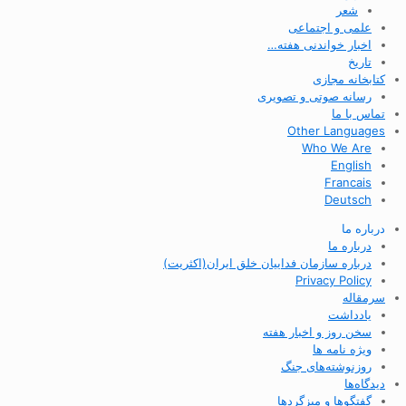
شعر
علمی و اجتماعی
اخبار خواندنی هفته…
تاریخ
کتابخانه مجازی
رسانه صوتی و تصویری
تماس با ما
Other Languages
Who We Are
English
Francais
Deutsch
درباره ما
درباره ما
درباره سازمان فداییان خلق ایران(اکثریت)
Privacy Policy
سرمقاله
یادداشت
سخن روز و اخبار هفته
ویژه نامه ها
روزنوشته‌های جنگ
دیدگاه‌ها
گفتگوها و میزگردها