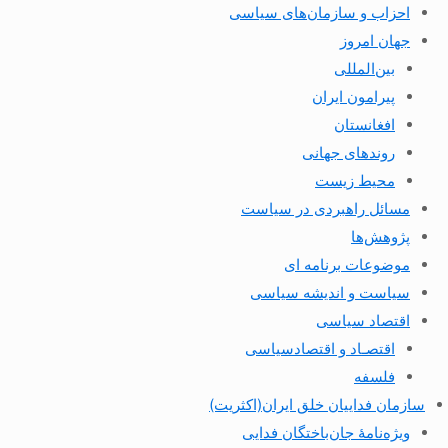
احزاب و سازمان‌های سیاسی
جهان امروز
بین‌المللی
پیرامون ایران
افغانستان
روندهای جهانی
محیط زیست
مسائل راهبردی در سیاست
پژوهش‌ها
موضوعات برنامه ای
سیاست و اندیشه سیاسی
اقتصاد سیاسی
اقتصـاد و اقتصاد‌سیاسی
فلسفه
سازمان فداییان خلق ایران(اکثریت)
ویژه‌نامهٔ جان‌باختگان فدایی