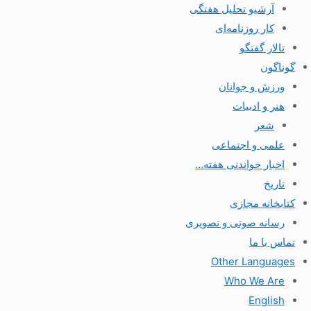
آرشیو تحلیل هفتگی
کار روزنامه‌ای
تالار گفتگو
گوناگون
ورزش و جوانان
هنر و ادبیات
شعر
علمی و اجتماعی
اخبار خواندنی هفته…
تاریخ
کتابخانه مجازی
رسانه صوتی و تصویری
تماس با ما
Other Languages
Who We Are
English