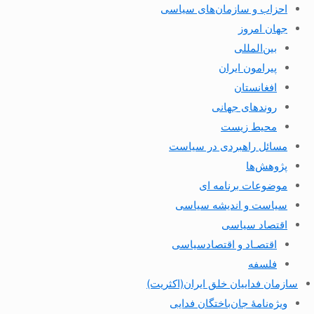
احزاب و سازمان‌های سیاسی
جهان امروز
بین‌المللی
پیرامون ایران
افغانستان
روندهای جهانی
محیط زیست
مسائل راهبردی در سیاست
پژوهش‌ها
موضوعات برنامه ای
سیاست و اندیشه سیاسی
اقتصاد سیاسی
اقتصـاد و اقتصاد‌سیاسی
فلسفه
سازمان فداییان خلق ایران(اکثریت)
ویژه‌نامهٔ جان‌باختگان فدایی