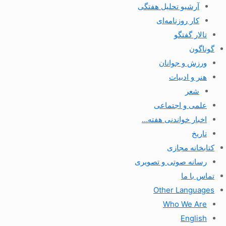
آرشیو تحلیل هفتگی
کار روزنامه‌ای
تالار گفتگو
گوناگون
ورزش و جوانان
هنر و ادبیات
شعر
علمی و اجتماعی
اخبار خواندنی هفته…
تاریخ
کتابخانه مجازی
رسانه صوتی و تصویری
تماس با ما
Other Languages
Who We Are
English