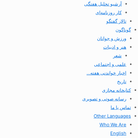
آرشیو تحلیل هفتگی
کار روزنامه‌ای
تالار گفتگو
گوناگون
ورزش و جوانان
هنر و ادبیات
شعر
علمی و اجتماعی
اخبار خواندنی هفته…
تاریخ
کتابخانه مجازی
رسانه صوتی و تصویری
تماس با ما
Other Languages
Who We Are
English