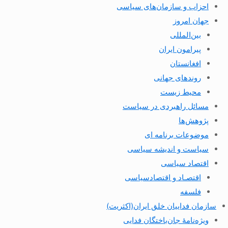
احزاب و سازمان‌های سیاسی
جهان امروز
بین‌المللی
پیرامون ایران
افغانستان
روندهای جهانی
محیط زیست
مسائل راهبردی در سیاست
پژوهش‌ها
موضوعات برنامه ای
سیاست و اندیشه سیاسی
اقتصاد سیاسی
اقتصـاد و اقتصاد‌سیاسی
فلسفه
سازمان فداییان خلق ایران(اکثریت)
ویژه‌نامهٔ جان‌باختگان فدایی