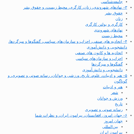
جامعه‌شناسی
۳- نهادهای شهروندی، زنان، کارگری، محیط زیست، و حقوق بشر
حقوق بشر
زنان
کارگری و بولتن کارگری
نهادهای شهروندی
محیط زیست
۴- اتحادیه های صنفی، احزاب و سازمان‌های سیاسی، گفتگوها و میزگردها،
دانشجویی و دانش‌آموزی
اتحادیه ها و کانون های صنفی
احزاب و سازمان‌های سیاسی
گفتگوها و میزگردها
دانشجویی و دانش‌آموزی
۵- هنر و ادبیات، علوم، تاریخ، ورزشی و جوانان، رسانه صوتی و تصویری، و
گوناگون
هنر و ادبیات
شعر
ورزش و جوانان
تاریخ
رسانه صوتی و تصویری
۶- جهان امروز، افغانستان، پیرامون ایران، و نظرات شما
جهان امروز
بین‌المللی
پیرامون ایران