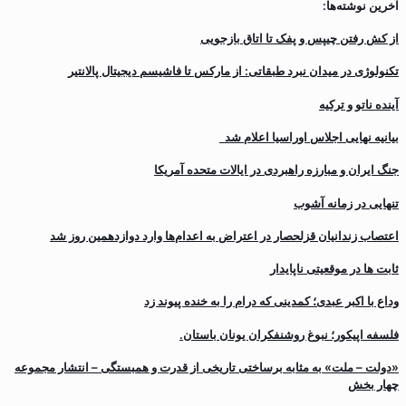
آخرین نوشته‌ها:
از کش رفتن چیپس و پفک تا اتاق بازجویی
تکنولوژی در میدان نبرد طبقاتی: از مارکس تا فاشیسم دیجیتال پالانتیر
آینده ناتو و ترکیه
بیانیه نهایی اجلاس اوراسیا اعلام شد
جنگ ایران و مبارزه راهبردی در ایالات متحده آمریکا
تنهایی در زمانه آشوب
اعتصاب زندانیان قزلحصار در اعتراض به اعدام‌ها وارد دوازدهمین روز شد
ثابت ها در موقعیتی ناپایدار
وداع با اکبر عبدی؛ کمدینی که درام را به خنده پیوند زد
فلسفه اپیکور؛ نبوغ روشنفکران یونان باستان.
«دولت – ملت» به مثابه برساختی تاریخی از قدرت و همبستگی – انتشار مجموعه
چهار بخش