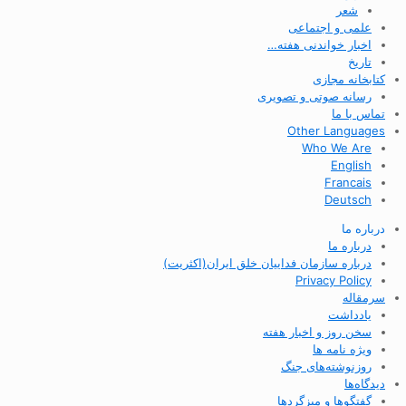
شعر
علمی و اجتماعی
اخبار خواندنی هفته…
تاریخ
کتابخانه مجازی
رسانه صوتی و تصویری
تماس با ما
Other Languages
Who We Are
English
Francais
Deutsch
درباره ما
درباره ما
درباره سازمان فداییان خلق ایران(اکثریت)
Privacy Policy
سرمقاله
یادداشت
سخن روز و اخبار هفته
ویژه نامه ها
روزنوشته‌های جنگ
دیدگاه‌ها
گفتگوها و میزگردها