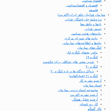
اقتصاد سیاسی
اقتصـاد و اقتصاد‌سیاسی
فلسفه
سازمان فداییان خلق ایران(اکثریت)
ویژه‌نامهٔ جان‌باختگان فدایی
یادها و خاطره‌ها
جنبش فدایی
بیانیه‌های هیئت سیاسی
بیانیه های شورای مرکزی
پیام‌ها و اطلاعیه‌های سازمانی
کنگره‌های سازمان
بولتن بحثهای کنگره اول
کنگره ۱۹
تدوین محور های حداقلی برای حکومت
کنگره ۲۰
پژواک دیدگاه ها درباره کنگره ۲۰
کنگره ۲۱ (فوق‌العاده)
آرشیو نشریه کار
اسناد سازمان
مجموعه اسناد درونی سازمان
آرشیو نشریه اکثریت
آرشیو تحلیل هفتگی
کار روزنامه‌ای
تالار گفتگو