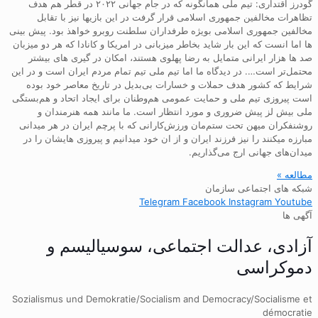
گودرز اقتداری: تیم ملی همانگونه که در جام جهانی ۲۰۲۲ در قطر هم هدف
تظاهرات مخالفین جمهوری اسلامی قرار گرفت در این بازیها نیز با تقابل
مخالفین جمهوری اسلامی بویژه طرفداران سلطنت روبرو خواهذ بود. پیش بینی
ها اما انست که این بار شاید بخاطر میزبانی در امریکا و کانادا که هر دو میزبان
صد ها هزار ایرانی متمایل به رضا پهلوی هستند، امکان در گیری های بیشتر
محتمل‌تر است…. در دیدگاه ما اما تیم ملی تیم تمام مردم ایران است و در این
شرایط که کشور هدف حملات و خسارات بی‌بدیل در تاریخ معاصر خود بوده
است پیروزی تیم ملی و حمایت عمومی هم‌وطنان برای ایجاد اتحاد و هم‌بستگی
ملی بیش لز پیش ضروری و مورد انتظار است. ما مانند همه هنرمندان و
روشنفکران میهن تحت ستم‌مان ورزش‌کارانی که با پرچم ایران در هر میدانی
مبارزه میکنند را نیز فرزند ایران و از ان خود میدانیم و پیروزی هایشان را در
میدان‌های جهانی ارج می‌گذاریم.
مطالعه »
شبکه های اجتماعی سازمان
Telegram
Facebook
Instagram
Youtube
آگهی ها
آزادی، عدالت اجتماعی، سوسیالیسم و
دموکراسی
Sozialismus und Demokratie/Socialism and Democracy/Socialisme et
démocratie