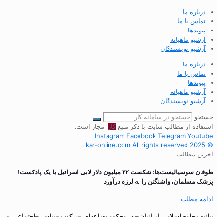
درباره ما
تماس با ما
پیوندها
آرشیو ماهیانه
آرشیو نویسندگان
درباره ما
تماس با ما
پیوندها
آرشیو ماهیانه
آرشیو نویسندگان
جستجو
استفاده از مطالب سایت با ذکر منبع
کار
مجاز است.
Instagram
Facebook
Telegram
Youtube
© 2025 kar-online.com All rights reserved
آخرین مطالب
طوفان سوسیالیست‌ها: شکست ۳۲ میلیون دلار لابی اسرائیل با یک پادکست!
پزشک مسلمان، واشنگتن را به لرزه درآورد
ادامه مطلب
بیانیه مجامع اسلامی ایرانیان – در محکومیت اعدام، سرکوب سیاسی–اجتماعی، و