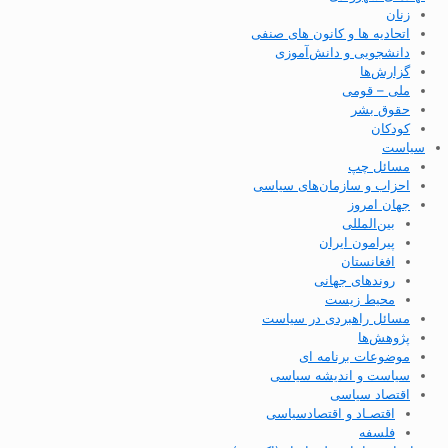
زنان
اتحادیه ها و کانون های صنفی
دانشجویی و دانش‌آموزی
گزارش‌ها
ملی – قومی
حقوق بشر
کودکان
سیاست
مسائل چپ
احزاب و سازمان‌های سیاسی
جهان امروز
بین‌المللی
پیرامون ایران
افغانستان
روندهای جهانی
محیط زیست
مسائل راهبردی در سیاست
پژوهش‌ها
موضوعات برنامه ای
سیاست و اندیشه سیاسی
اقتصاد سیاسی
اقتصـاد و اقتصاد‌سیاسی
فلسفه