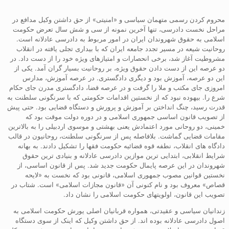
محروم کردن رسمی متهمان سیاسی و «امنیتی» از حق داشتن وکیل مدافع در
مراحل نخست دادرسی، تنها آخرین نمونه از سی و شش سال تعرض حکومت
اسلامی به حقوق شهروندان ایران در امور مربوط به دادرسی عادلانه است.
روحانیت شیعه در مسیر تجدد جامعه ایران که با بیداری تجلی یافته در انقلاب
مشروطیت آغاز شد، برخی انحصارات و امتیازهای ویژه خود را از دست داد. در
دو عرصه این از دست دادن حقوق ویژه، بر روحانیت بسیار گران آمد. یکی از
این دو عرصه، آموزش بود و دیگری دادگستری. در عرصه آموزش، مدارس
امروزی جای مکتب و ملا را گرفت و در عرصه قضا، دادگستری مدرن جای حکام
شرع را. بیهوده نبود که از نخستین اقدامات حکومتی که با سرنگونی سلطنت به
قدرت رسید، چنگ انداختن بر آموزش و پرورش و دستگاه قضایی بود. حتی پیش
از تصویب قانون اساسی جمهوری اسلامی و در دوره دولت موقت بود که
خمینی، دو روحانی مورد اعتمادش یعنی بهشتی و موسوی اردبیلی را به بالاترین
مقامات قضایی گماشت. بلافاصله پس از سرنگونی سلطنت، روحانیون در قالب
دادگاه های انقلاب، نطفه قوه قضائیه حکومت فقها را تشکیل دادند. به بهانه
شرایط انقلابی، ابتدایی ترین موازین دادرسی عادلانه و بنیادی ترین حقوق
شهروندان در این عرصه پایمال حکومت جدید شد. پس از قانون اساسی، از
نخستین قوانین مصوب جمهوری اسلامی، قانونی بود که نخست به «لایحه
قصاص» معروف بود و نام کنونی آن «قانون مجازات اسلامی» است. شتاب در
تصویب این قانون، اولویتهای حکومت اسلامی را نشان داد.
زندانیان سیاسی و عقیدتی، همواره قربانیان اصلی یورش حکومت اسلامی به
اصول دادرسی عادلانه بوده اند. از حق داشتن وکیل که اینک از سوی دستگاه