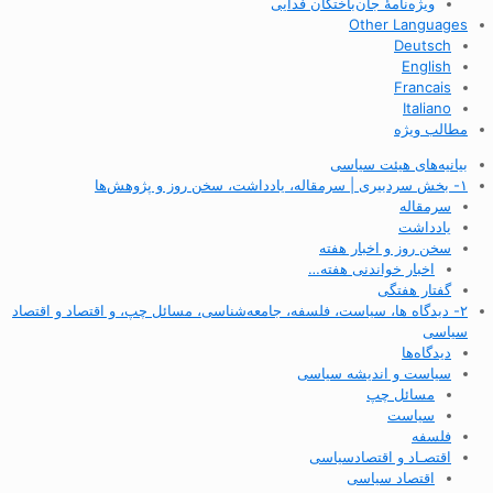
ویژه‌نامهٔ جان‌باختگان فدایی
Other Languages
Deutsch
English
Francais
Italiano
مطالب ویژه
بیانیه‌های هیئت سیاسی
۱- بخش سردبیری | سرمقاله، یادداشت، سخن روز و پژوهش‌ها
سرمقاله
یادداشت
سخن روز و اخبار هفته
اخبار خواندنی هفته…
گفتار هفتگی
۲- دیدگاه ها، سیاست، فلسفه، جامعه‌شناسی، مسائل چپ، و اقتصاد و اقتصاد
سیاسی
دیدگاه‌ها
سیاست و اندیشه سیاسی
مسائل چپ
سیاست
فلسفه
اقتصـاد و اقتصاد‌سیاسی
اقتصاد سیاسی