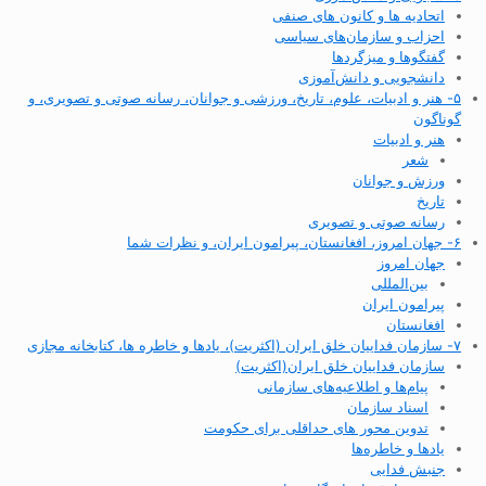
اتحادیه ها و کانون های صنفی
احزاب و سازمان‌های سیاسی
گفتگوها و میزگردها
دانشجویی و دانش‌آموزی
۵- هنر و ادبیات، علوم، تاریخ، ورزشی و جوانان، رسانه صوتی و تصویری، و
گوناگون
هنر و ادبیات
شعر
ورزش و جوانان
تاریخ
رسانه صوتی و تصویری
۶- جهان امروز، افغانستان، پیرامون ایران، و نظرات شما
جهان امروز
بین‌المللی
پیرامون ایران
افغانستان
۷- سازمان فداییان خلق ایران (اکثریت)، یادها و خاطره ها، کتابخانه مجازی
سازمان فداییان خلق ایران(اکثریت)
پیام‌ها و اطلاعیه‌های سازمانی
اسناد سازمان
تدوین محور های حداقلی برای حکومت
یادها و خاطره‌ها
جنبش فدایی