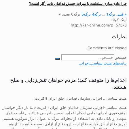
چرا عادی‌سازی سلطنت با میراث جنبش فدائیان ناسازگار است؟
« قبلی
برگه
1
…
برگه
4
برگه
5
برگه
6
بعدی »
لینک کوتاه
http://kar-online.com?p=57378
نظرات
Comments are closed.
جستجو
بیانیه‌های هیئت‌ سیاسی‌ـ‌اجرایی
اعدام‌ها را متوقف کنید؛ مردم خواهان تنش‌زدایی و صلح
هستند.
هیئت سیاسی ـ اجرایی سازمان فداییان خلق ایران (اکثریت)
هیئت سیاسی-اجرایی سازمان فدائیان خلق ایران (اکثریت): ما بار دیگر خواستار
توقف فوری اجرای تمامی احکام اعدام، تضمین دادرسی عادلانه، رعایت حقوق
متهمان و پایان دادن به استفاده از مجازات مرگ به عنوان ابزار سرکوب هستیم.
امروز دفاع از حق حیات، دفاع از صلح و دفاع از آزادی، سه مطالبه جدا از هم