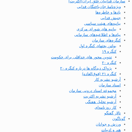
سازمان فداییان خلق ایران(اکثریت)
ویژه‌نامهٔ جان‌باختگان فدایی
یادها و خاطره‌ها
جنبش فدایی
بیانیه‌های هیئت سیاسی
بیانیه های شورای مرکزی
پیام‌ها و اطلاعیه‌های سازمانی
کنگره‌های سازمان
بولتن بحثهای کنگره اول
کنگره ۱۹
تدوین محور های حداقلی برای حکومت
کنگره ۲۰
پژواک دیدگاه ها درباره کنگره ۲۰
کنگره ۲۱ (فوق‌العاده)
آرشیو نشریه کار
اسناد سازمان
مجموعه اسناد درونی سازمان
آرشیو نشریه اکثریت
آرشیو تحلیل هفتگی
کار روزنامه‌ای
تالار گفتگو
گوناگون
ورزش و جوانان
هنر و ادبیات