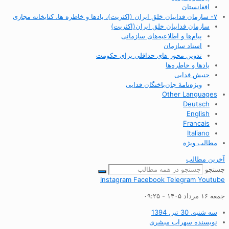
افغانستان
۷- سازمان فداییان خلق ایران (اکثریت)، یادها و خاطره ها، کتابخانه مجازی
سازمان فداییان خلق ایران(اکثریت)
پیام‌ها و اطلاعیه‌های سازمانی
اسناد سازمان
تدوین محور های حداقلی برای حکومت
یادها و خاطره‌ها
جنبش فدایی
ویژه‌نامهٔ جان‌باختگان فدایی
Other Languages
Deutsch
English
Francais
Italiano
مطالب ویژه
آخرین مطالب
جستجو
Instagram
Facebook
Telegram
Youtube
جمعه ۱۶ مرداد ۱۴۰۵ - ۰۹:۲۵
سه شنبه, 30 تیر, 1394
نویسنده
سهراب مبشری