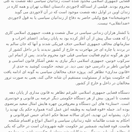
قضایی جمهوری اسلامی محدود شده است، زندانیان سیاسی دهه شصت به کلی
محروم بودند. فیلمی از اسدالله لاجوردی دادستان انقلاب تهران و همه کاره در
زندان اوین در اوایل دهه شصت موجود است که در آن لاجوردی می گوید
«خوشبختانه» هیچ وکیلی حاضر به دفاع از زندانیان سیاسی یا به قول لاجوردی
«ضدانقلابی» نیست.
با کشتار هزاران زندانی سیاسی در سال شصت و هفت، جمهوری اسلامی کاری
را که هفت سال پیش از آن آغاز کرده بود به پایان رساند. اعضای احزاب و
سازمانهای مخالف جمهوری اسلامی حذف فیزیکی شدند و آنها که جان سالم به
در بردند یا چاره ای جز مهاجرت به خارج از کشور ندیدند یا در داخل کشور از
حق هر گونه تداوم فعالیت سیاسی قبلی خود محروم ماندند. پس از اتمام این
سرکوب خونین، جمهوری اسلامی دیگر نیازی به نقض آشکار قانون اساسی و
قوانین ناظر بر دادرسی خود نمی دید. در نتیجه، حکومت کوشید به حدی از
«قانون مداری» تظاهر کند. پروژه حذف مخالفان سیاسی به گونه ای ادامه یافت
که حکومت بتواند از مسئولیت مستقیم آن شانه خالی کند، یعنی به صورت ترور
مخالفان در داخل و خارج از کشور.
دستگاه قضایی جمهوری اسلامی علیرغم تظاهر به قانون مداری از پایان دهه
شصت تا امروز، بیش از هر دستگاه حکومتی دیگر عرصه بی قانونی و خودسری
است. «ستاره» های این دستگاه و معروفترین چهره هایش امثال سعید مرتضوی
بوده اند. جمله «قوه قضاییه به وظیفه اش عمل کند» همواره حکم یک تهدید را
دارد. پشتوانه این تهدید، اجرای سالانه صدها حکم اعدام، حبس غیرقانونی و
احکام به شدت طالمانه علیه زندانیان سیاسی و اعمال انواع و اقسام شکنجه
هاست. قوه قضاییه، شمشیر تیز حکومت علیه شهروندان است در حالی که یکی
از وظایف آن باید رسیدگی به شکایات شهروندان از حکومت باشد. در مواردی،