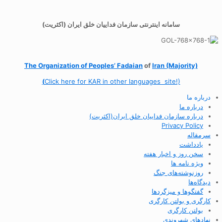
سامانه اینترنتی سازمان فداییان خلق ایران (اکثریت)
The Organization of
Peoples’ Fadaian
of
Iran (Majority)
(
Click here for KAR in other languages site!)
درباره ما
درباره ما
درباره سازمان فداییان خلق ایران(اکثریت)
Privacy Policy
سرمقاله
یادداشت
سخن روز و اخبار هفته
ویژه نامه ها
روزنوشته‌های جنگ
دیدگاه‌ها
گفتگوها و میزگردها
کارگری و بولتن کارگری
بولتن کارگری
نهادهای شهروندی