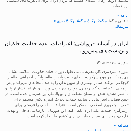
نیستند؛ این‌ها ارکان آینده‌ای هستند که مردم ایران برای آن هزینه‌های سنگینی
پرداخته‌اند.
ادامه »
« قبلی
برگه
1
برگه
2
برگه
3
برگه
4
برگه
5
بعدی »
سرمقاله
ایران در آستانه فروپاشی: اعتراضات، عدم حقانیت حاکمان
و بن‌بست‌های پیش‌رو…
شورای سردبیری کار
شورای سردبیری کار: تجربه تمامی طول دوران حیات حکومت اسلامی نشان
می‌دهد که هر موج سرکوب، به‌جای تثبیت پایدار نظام، پایگاه اجتماعی نظام را
کوچک‌تر می‌کند، شمار بیشتری از شهروندان را به صف مخالفان می‌راند و پس
از مدتی، اعتراضات گسترده‌تری دوباره سر برمی‌آورد. این بار اما فشار از پایین
با خطر تشدید تنش در سطح منطقه‌ای و بین‌المللی نیز هم‌زمان شده است. در
چنین فضایی، اسرائیل ـ با سابقه حملات تحریک آمیز و تلاش مستمر برای
تضعیف جمهوری اسلامی ـ ممکن است اعتراضات داخلی را فرصتی برای
ازسرگیری حملات علیه ایران تلقی کند. این هم‌زمانی نارضایتی داخلی و تهدید
خارجی، معادله‌ای بسیار خطرناک برای کشور ما ایجاد کرده است.
مطالعه »
سخن روز و مرور اخبارهفته