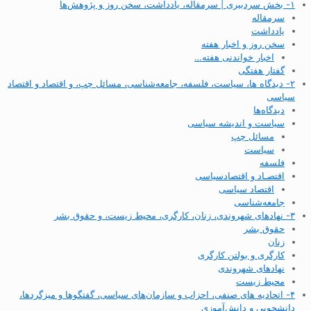
۱- بخش سردبیری | سرمقاله، یادداشت، سخن روز و پژوهش‌ها
سرمقاله
یادداشت
سخن روز و اخبار هفته
اخبار خواندنی هفته…
گفتار هفتگی
۲- دیدگاه ها، سیاست، فلسفه، جامعه‌شناسی، مسائل چپ، و اقتصاد و اقتصاد
سیاسی
دیدگاه‌ها
سیاست و اندیشه سیاسی
مسائل چپ
سیاست
فلسفه
اقتصـاد و اقتصاد‌سیاسی
اقتصاد سیاسی
جامعه‌شناسی
۳- نهادهای شهروندی، زنان، کارگری، محیط زیست، و حقوق بشر
حقوق بشر
زنان
کارگری و بولتن کارگری
نهادهای شهروندی
محیط زیست
۴- اتحادیه های صنفی، احزاب و سازمان‌های سیاسی، گفتگوها و میزگردها،
دانشجویی و دانش‌آموزی