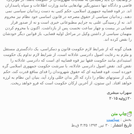
قاضی و دادگاه تنها دستوربگیر نهادهایی مانند وزارت اطلاعات و سپاه پاسداران
اند. در قوه قضاییه جمهوری اسلامی، حکم کتبی به دست زندانیان سیاسی نمی
دهند. زندانیان سیاسی از حقوق مصرحه در قانون اساسی خود نظام نیز محروم
اند. نه از رسیدگی علنی به جرایم مطبوعاتی خبری است و نه از صدور قرار
قضایی در بیست و چهار ساعت نخست پس از بازداشت. اکنون با محروم کردن
متهمان سیاسی از داشتن وکیل در مراحل اولیه قضایی، باز قوانین دیگر خودشان
را نقض کرده اند.
همان گونه که از شرایط لازم حکومت قانون و دمکراسی، یک دادگستری مستقل
و ملزم به رعایت اصول دادرسی عادلانه است، از شرایط لازم تداوم یک حکومت
استبدادی مانند حکومت فقها نیز قوه قضاییه ای است که دادرسی عادلانه را
نقض کند. نقض اصول دادرسی عادلانه، با سرشت حکومت جمهوری اسلامی گره
خورده است. قوه قضاییه ای که حقوق شهروندان را فدای منافع قدرت کند، حکم
یکی از ستونهای نظام را دارد که اگر بدان خللی وارد آید، بنیان این نظام به لرزه
خواهد افتاد. این ستون، از آخرین ارکان حکومت است که فرو خواهد ریخت.
سهراب مبشری
۲۰ ژوئیه ۲۰۱۵
چاپ متن
بخش :
سياست
تاریخ انتشار
: ۳۰ تیر, ۱۳۹۴ ۴:۳۵ ق٫ظ