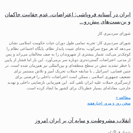
ایران در آستانه فروپاشی: اعتراضات، عدم حقانیت حاکمان
و بن‌بست‌های پیش‌رو…
شورای سردبیری کار
شورای سردبیری کار: تجربه تمامی طول دوران حیات حکومت اسلامی نشان
می‌دهد که هر موج سرکوب، به‌جای تثبیت پایدار نظام، پایگاه اجتماعی نظام را
کوچک‌تر می‌کند، شمار بیشتری از شهروندان را به صف مخالفان می‌راند و پس
از مدتی، اعتراضات گسترده‌تری دوباره سر برمی‌آورد. این بار اما فشار از پایین
با خطر تشدید تنش در سطح منطقه‌ای و بین‌المللی نیز هم‌زمان شده است. در
چنین فضایی، اسرائیل ـ با سابقه حملات تحریک آمیز و تلاش مستمر برای
تضعیف جمهوری اسلامی ـ ممکن است اعتراضات داخلی را فرصتی برای
ازسرگیری حملات علیه ایران تلقی کند. این هم‌زمانی نارضایتی داخلی و تهدید
خارجی، معادله‌ای بسیار خطرناک برای کشور ما ایجاد کرده است.
مطالعه »
سخن روز و مرور اخبارهفته
انقلاب مشروطیت و سایه آن بر ایران امروز
شهناز قراگزلو