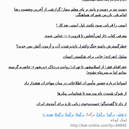
دست بند بر دست و پابند بر پای معلم بیمار؛ گزارشی از آخرین وضعیت رضا
امانی‌فر، بازرس شورای هماهنگی
ایمنی را قربانی سود نکنید، اول ایمنی بعد کار !
معرفی کتاب «از لس‌آنجلس تا قزوین» — عباس عبدی
خطرگسترش دامنه جنگ وکنترل ناپذیرشدن آن، و آزمون آتش بس جدید؟
سلول انفرادی؛ جایی برای شکستن انسان
جغرافیای فقر؛ از اسلامشهر تا تهران؛ روایت دردناک «پریچهر»: حاضرم گرسنه
بمانم اما بی‌سرپناه نشوم!
اسپانیا درباره حضور مأموران اطلاعاتی در میان مهاجران هشدار داد
از شوک شنیدن نام مدرسه تا شناسایی پیکرها
از داد تا گفت‌وگو؛ جست‌وجوی زبانی تازه برای آینده‌ی ایران
« قبلی
برگه
1
برگه
2
برگه
3
برگه
4
برگه
5
برگه
6
بعدی »
لینک کوتاه
http://kar-online.com?p=49945