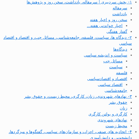
۱- بخش سردبیری | سرمقاله، یادداشت، سخن روز و پژوهش‌ها
سرمقاله
یادداشت
سخن روز و اخبار هفته
اخبار خواندنی هفته…
گفتار هفتگی
۲- دیدگاه ها، سیاست، فلسفه، جامعه‌شناسی، مسائل چپ، و اقتصاد و اقتصاد
سیاسی
دیدگاه‌ها
سیاست و اندیشه سیاسی
مسائل چپ
سیاست
فلسفه
اقتصـاد و اقتصاد‌سیاسی
اقتصاد سیاسی
جامعه‌شناسی
۳- نهادهای شهروندی، زنان، کارگری، محیط زیست، و حقوق بشر
حقوق بشر
زنان
کارگری و بولتن کارگری
نهادهای شهروندی
محیط زیست
۴- اتحادیه های صنفی، احزاب و سازمان‌های سیاسی، گفتگوها و میزگردها،
دانشجویی و دانش‌آموزی