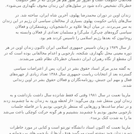
خطرناک تشخیص داده شود در سلول‌های این زندان مخوف نگهداری می‌شود».
زندان اوین در دوران محمدرضا پهلوی، آخرین شاه ایران، ساخته شد. در
سال‌های پایانی حکومت پهلوی بسیاری از مخالفان سیاسی آن رژیم در این زندان
به سر می‌بردند. در میان آن‌ها علاوه بر دانشجویان، روشنفکران و فعالان
سیاسی گروه‌های چپ‌گرا، ملی‌گرا و مسلمان تعدادی از فعالان وابسته به
روحانیون که بعد‌ها رژیم اسلامی را تاسیس کردند هم بود.
از سال ۱۹۷۹ و زمان تاسیس جمهوری اسلامی ایران تاکنون زندان اوین در هر
دوره معینی محل نگهداری، شکنجه، بازجویی و اعدام مخالفانی بوده است که در
آن مقطع از نگاه رهبران ایران دشمنان خطرناک نظام تلقی می‌شدند.
به گفته مدیر مرکز اسناد حقوق بشر در ایران، پس از اعتراضات سیاسی
گسترده بعد از انتخابات ریاست جمهوری سال ۱۳۸۸ تعداد زیادی از چهره‌های
فعال و مهم این جنبش، روزنامه‌نگاران و فعالان حقوق بشر در اوین زندانی
شدند.
مارینا نعمت در سال ۱۹۸۱ وقتی که فقط شانزده سال داشت بازداشت و به
زندان اوین منتقل شد. وی می‌گوید: «از لحظه ورود به زندان به ما چشم‌بند زدند
و در تمام ساعت‌ها و روزهایی که منتظر بازجویی بودیم یا در فاصله جلسات
بازجویی مجبور بودیم با چشم‌بند بنشینیم و هر گونه حرکت کوچکی باعث می‌شد
ما را به شدت کتک بزنند».
مارینا نعمت که اکنون استاد دانشگاه تورنتو است و کتابی در مورد خاطرات
دوره زندان خود نوشته است می‌گوید هدف آن‌ها از بازجویی‌های بی‌رحمانه و