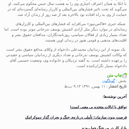
با اتکا به‌‌ همان اعتراف اجباری وی را به هشت سال حبس محکوم می‌کنند. او
می‌گوید که تحت تاثیر فشارهای بین‌المللی و کارزار رسانه‌ای گسترده‌ای که در
حمایت از وی به راه افتاده بود بالاخره بعد از صد روز از زندان آزاد شد.
شبکه خبری «فاکس‌نیوز» می‌افزاید که فشارهای بین‌المللی و کارزارهای
رسانه‌ای در موارد دیگر مثل آزادی کشیش یوسف ندرخانی موثر بوده است. اما
تعداد بسیار زیادی از فعالان سیاسی، روزنامه‌نگاران، مدافعان حقوق بشر و
اقلیت‌های مذهبی و قومی هنوز در زندان اوین هستند.
یک نمونه از این زندانیان محمدعلی دادخواه از وکلای مدافع حقوق بشر است
که وکالت کشیش یوسف ندرخانی و تعداد دیگری از زندانیان سیاسی و عقیدتی
را برعهده داشته است. به گفته نزدیکان و خانواده وی، وضعیت جسمی آقای
دادخواه بسیار نگران‌کننده است.
چاپ متن
بخش :
گوناگون
تاریخ انتشار
: ۱۱ بهمن, ۱۳۹۱ ۹:۱۳ ب٫ظ
آخرین نوشته‌ها:
توافق با ایالات متحده بی معنی است!
فرصت بدون سازمان؛ تأملی درباره‌ی جنگ و بحران گذار دموکراتیک
بازار کار در پی جنگ چهل‌روزه