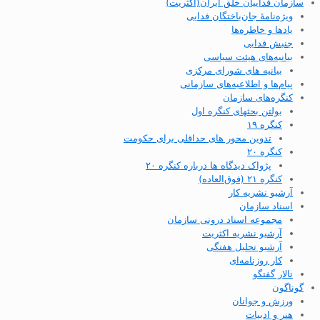
سازمان فداییان خلق ایران(اکثریت)
ویژه‌نامهٔ جان‌باختگان فدایی
یادها و خاطره‌ها
جنبش فدایی
بیانیه‌های هیئت سیاسی
بیانیه های شورای مرکزی
پیام‌ها و اطلاعیه‌های سازمانی
کنگره‌های سازمان
بولتن بحثهای کنگره اول
کنگره ۱۹
تدوین محور های حداقلی برای حکومت
کنگره ۲۰
پژواک دیدگاه ها درباره کنگره ۲۰
کنگره ۲۱ (فوق‌العاده)
آرشیو نشریه کار
اسناد سازمان
مجموعه اسناد درونی سازمان
آرشیو نشریه اکثریت
آرشیو تحلیل هفتگی
کار روزنامه‌ای
تالار گفتگو
گوناگون
ورزش و جوانان
هنر و ادبیات