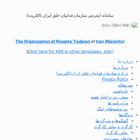
سامانه اینترنتی سازمان فداییان خلق ایران (اکثریت)
The Organization of
Peoples’ Fadaian
of
Iran (Majority)
(
Click here for KAR in other languages site!)
درباره ما
درباره ما
درباره سازمان فداییان خلق ایران(اکثریت)
Privacy Policy
سرمقاله
یادداشت
سخن روز و اخبار هفته
ویژه نامه ها
روزنوشته‌های جنگ
دیدگاه‌ها
گفتگوها و میزگردها
کارگری و بولتن کارگری
بولتن کارگری
نهادهای شهروندی