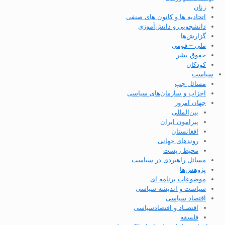
زنان
اتحادیه ها و کانون های صنفی
دانشجویی و دانش‌آموزی
گزارش‌ها
ملی – قومی
حقوق بشر
کودکان
سیاست
مسائل چپ
احزاب و سازمان‌های سیاسی
جهان امروز
بین‌المللی
پیرامون ایران
افغانستان
روندهای جهانی
محیط زیست
مسائل راهبردی در سیاست
پژوهش‌ها
موضوعات برنامه ای
سیاست و اندیشه سیاسی
اقتصاد سیاسی
اقتصـاد و اقتصاد‌سیاسی
فلسفه