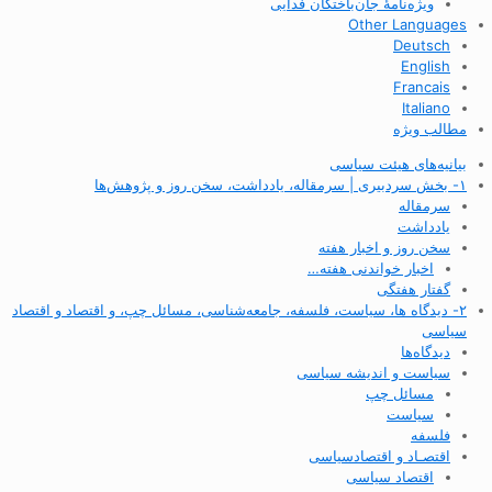
ویژه‌نامهٔ جان‌باختگان فدایی
Other Languages
Deutsch
English
Francais
Italiano
مطالب ویژه
بیانیه‌های هیئت سیاسی
۱- بخش سردبیری | سرمقاله، یادداشت، سخن روز و پژوهش‌ها
سرمقاله
یادداشت
سخن روز و اخبار هفته
اخبار خواندنی هفته…
گفتار هفتگی
۲- دیدگاه ها، سیاست، فلسفه، جامعه‌شناسی، مسائل چپ، و اقتصاد و اقتصاد
سیاسی
دیدگاه‌ها
سیاست و اندیشه سیاسی
مسائل چپ
سیاست
فلسفه
اقتصـاد و اقتصاد‌سیاسی
اقتصاد سیاسی