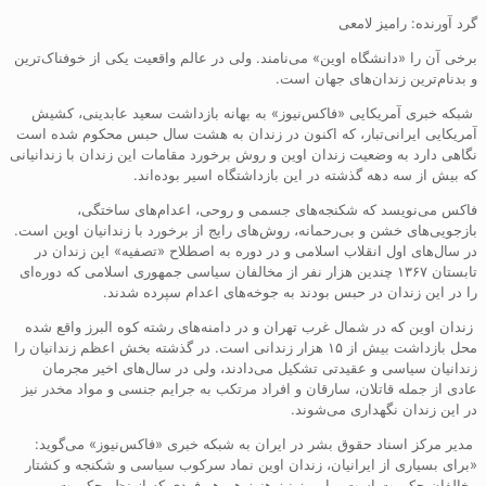
گرد آورنده: رامیز لامعی
برخی آن را «دانشگاه اوین» می‌نامند. ولی در عالم واقعیت یکی از خوفناک‌ترین
و بدنام‌ترین زندان‌های جهان است.
شبکه خبری آمریکایی «فاکس‌نیوز» به بهانه بازداشت سعید عابدینی، کشیش
آمریکایی ایرانی‌تبار، که اکنون در زندان به هشت سال حبس محکوم شده است
نگاهی دارد به وضعیت زندان اوین و روش برخورد مقامات این زندان با زندانیانی
که بیش از سه دهه گذشته در این بازداشتگاه اسیر بوده‌اند.
فاکس می‌نویسد که شکنجه‌های جسمی و روحی، اعدام‌های ساختگی،
بازجویی‌های خشن و بی‌رحمانه، روش‌های رایج از برخورد با زندانیان اوین است.
در سال‌های اول انقلاب اسلامی و در دوره به اصطلاح «تصفیه» این زندان در
تابستان ۱۳۶۷ چندین هزار نفر از مخالفان سیاسی جمهوری اسلامی که دوره‌ای
را در این زندان در حبس بودند به جوخه‌های اعدام سپرده شدند.
زندان اوین که در شمال غرب تهران و در دامنه‌های رشته کوه البرز واقع شده
محل بازداشت بیش از ۱۵ هزار زندانی است. در گذشته بخش اعظم زندانیان را
زندانیان سیاسی و عقیدتی تشکیل می‌دادند، ولی در سال‌های اخیر مجرمان
عادی از جمله قاتلان، سارقان و افراد مرتکب به جرایم جنسی و مواد مخدر نیز
در این زندان نگهداری می‌شوند.
مدیر مرکز اسناد حقوق بشر در ایران به شبکه خبری «فاکس‌نیوز» می‌گوید:
«برای بسیاری از ایرانیان، زندان اوین نماد سرکوب سیاسی و شکنجه و کشتار
مخالفان حکومت است و امروز نیز هنوز هم هر فردی که از نظر حکومت