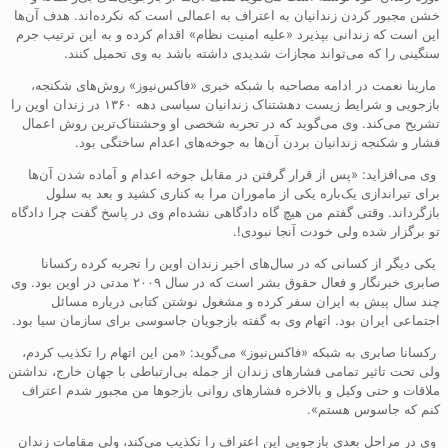
خشن مجبور کردن زندانیان به اعتراف به اعمالی است که نکرده‌اند. هدف آن‌ها
این است که زندانی بپذیرد «علیه امنیت نظام» اقدام کرده و به این ترتیب جرم
سنگینی را که می‌تواند مجازات شدیدی داشته باشد به وی تحمیل کنند.
مارینا نعمت در ادامه مصاحبه با شبکه خبری «فاکس‌نیوز» روش‌های شکنجه،
بازجویی و شرایط زیست دهشتناک زندانیان سیاسی دهه ۱۳۶۰ در زندان اوین را
تشریح می‌کند. وی می‌گوید که در تجربه شخصی او وحشتناک‌ترین روش اعمال
فشار و شکنجه زندانیان بردن آن‌ها به جوخه‌های اعدام ساختگی بود.
وی می‌افزاید: «پس از قرار گرفتن در مقابل جوخه اعدام و آماده شدن آن‌ها
برای تیراندازی یک‌باره یکی از ماموران مرا به کناری کشید و بعد به سلول
بازگرداند. وقتی گفتم من هیچ گاه دادگاهی نشده‌ام وی در پاسخ گفت چرا دادگاه
تو برگزار شده ولی خودت آنجا نبودی!.
یکی دیگر از کسانی که در سال‌های اخیر زندان اوین را تجربه کرده رکسانا
صابری خبرنگار و فعال حقوق بشر است که در سال ۲۰۰۹ مدتی در اوین بود. وی
چند سال پیش به ایران سفر کرده و مشغول نوشتن کتابی درباره مسائل
اجتماعی ایران بود. اتهام وی به گفته بازجویان جاسوسی برای سازمان سیا بود.
رکسانا صابری به شبکه «فاکس‌نیوز» می‌گوید: «من این اتهام را تکذیب کردم،
ولی تحت تاثیر تمامی فشارهای زندان از جمله بی‌ارتباطی با جهان خارج، نداشتن
ملاقات و حتی وکیل و بالاخره فشارهای روانی بازجو‌ها من مجبور شدم اعتراف
کنم که جاسوس هستم».
وی در مراحل بعدی بازجویی این اعتراف را تکذیب می‌کند، ولی مقامات زندان