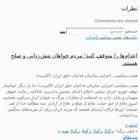
نظرات
Comments are closed.
جستجو
بیانیه‌های هیئت‌ سیاسی‌ـ‌اجرایی
اعدام‌ها را متوقف کنید؛ مردم خواهان تنش‌زدایی و صلح
هستند.
هیئت سیاسی ـ اجرایی سازمان فداییان خلق ایران (اکثریت)
هیئت سیاسی-اجرایی سازمان فدائیان خلق ایران (اکثریت): ما بار دیگر خواستار
توقف فوری اجرای تمامی احکام اعدام، تضمین دادرسی عادلانه، رعایت حقوق
متهمان و پایان دادن به استفاده از مجازات مرگ به عنوان ابزار سرکوب هستیم.
امروز دفاع از حق حیات، دفاع از صلح و دفاع از آزادی، سه مطالبه جدا از هم
نیستند؛ این‌ها ارکان آینده‌ای هستند که مردم ایران برای آن هزینه‌های سنگینی
پرداخته‌اند.
ادامه »
« قبلی
برگه
1
برگه
2
برگه
3
برگه
4
برگه
5
بعدی »
سرمقاله