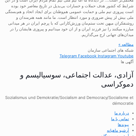
شرایط که کشور هدف حملات و خسارات بی‌بدیل در تاریخ معاصر خود بوده
است پیروزی تیم ملی و حمایت عمومی هم‌وطنان برای ایجاد اتحاد و هم‌بستگی
ملی بیش لز پیش ضروری و مورد انتظار است. ما مانند همه هنرمندان و
روشنفکران میهن تحت ستم‌مان ورزش‌کارانی که با پرچم ایران در هر میدانی
مبارزه میکنند را نیز فرزند ایران و از ان خود میدانیم و پیروزی هایشان را در
میدان‌های جهانی ارج می‌گذاریم.
مطالعه »
شبکه های اجتماعی سازمان
Telegram
Facebook
Instagram
Youtube
آگهی ها
آزادی، عدالت اجتماعی، سوسیالیسم و
دموکراسی
Sozialismus und Demokratie/Socialism and Democracy/Socialisme et
démocratie
درباره ما
تماس با ما
پیوندها
آرشیو ماهیانه