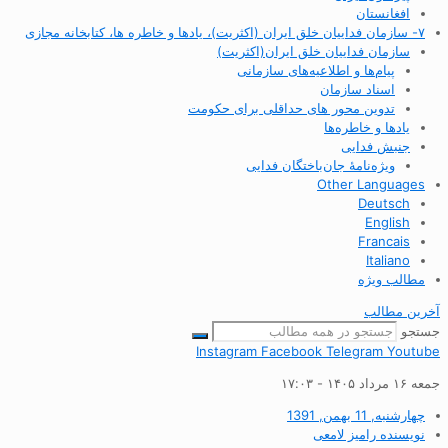
افغانستان
۷- سازمان فداییان خلق ایران (اکثریت)، یادها و خاطره ها، کتابخانه مجازی
سازمان فداییان خلق ایران(اکثریت)
پیام‌ها و اطلاعیه‌های سازمانی
اسناد سازمان
تدوین محور های حداقلی برای حکومت
یادها و خاطره‌ها
جنبش فدایی
ویژه‌نامهٔ جان‌باختگان فدایی
Other Languages
Deutsch
English
Francais
Italiano
مطالب ویژه
آخرین مطالب
جستجو
Instagram
Facebook
Telegram
Youtube
جمعه ۱۶ مرداد ۱۴۰۵ - ۱۷:۰۳
چهارشنبه, 11 بهمن, 1391
نویسنده
رامیز لامعی