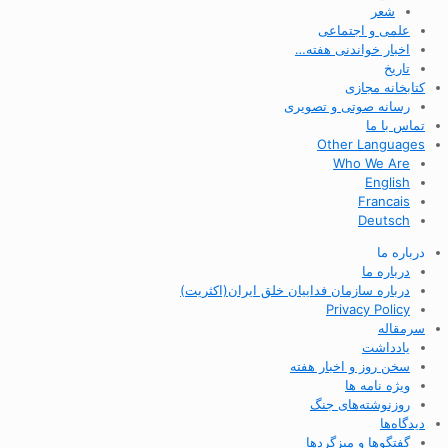
شعر
علمی و اجتماعی
اخبار خواندنی هفته…
تاریخ
کتابخانه مجازی
رسانه صوتی و تصویری
تماس با ما
Other Languages
Who We Are
English
Francais
Deutsch
درباره ما
درباره ما
درباره سازمان فداییان خلق ایران(اکثریت)
Privacy Policy
سرمقاله
یادداشت
سخن روز و اخبار هفته
ویژه نامه ها
روزنوشته‌های جنگ
دیدگاه‌ها
گفتگوها و میزگردها