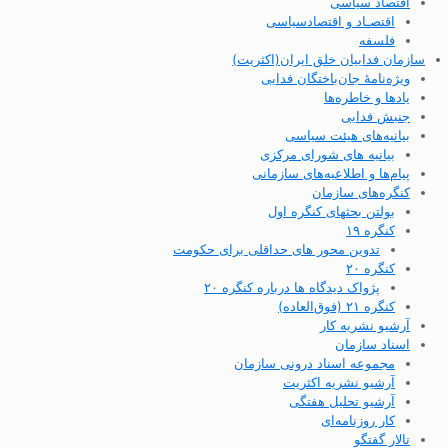
اقتصاد سیاسی
اقتصـاد و اقتصاد‌سیاسی
فلسفه
سازمان فداییان خلق ایران(اکثریت)
ویژه‌نامهٔ جان‌باختگان فدایی
یادها و خاطره‌ها
جنبش فدایی
بیانیه‌های هیئت سیاسی
بیانیه های شورای مرکزی
پیام‌ها و اطلاعیه‌های سازمانی
کنگره‌های سازمان
بولتن بحثهای کنگره اول
کنگره ۱۹
تدوین محور های حداقلی برای حکومت
کنگره ۲۰
پژواک دیدگاه ها درباره کنگره ۲۰
کنگره ۲۱ (فوق‌العاده)
آرشیو نشریه کار
اسناد سازمان
مجموعه اسناد درونی سازمان
آرشیو نشریه اکثریت
آرشیو تحلیل هفتگی
کار روزنامه‌ای
تالار گفتگو