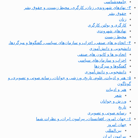
جامعه‌شناسی
۳- نهادهای شهروندی، زنان، کارگری، محیط زیست، و حقوق بشر
حقوق بشر
زنان
کارگری و بولتن کارگری
نهادهای شهروندی
محیط زیست
۴- اتحادیه های صنفی، احزاب و سازمان‌های سیاسی، گفتگوها و میزگردها،
دانشجویی و دانش‌آموزی
اتحادیه ها و کانون های صنفی
احزاب و سازمان‌های سیاسی
گفتگوها و میزگردها
دانشجویی و دانش‌آموزی
۵- هنر و ادبیات، علوم، تاریخ، ورزشی و جوانان، رسانه صوتی و تصویری، و
گوناگون
هنر و ادبیات
شعر
ورزش و جوانان
تاریخ
رسانه صوتی و تصویری
۶- جهان امروز، افغانستان، پیرامون ایران، و نظرات شما
جهان امروز
بین‌المللی
پیرامون ایران