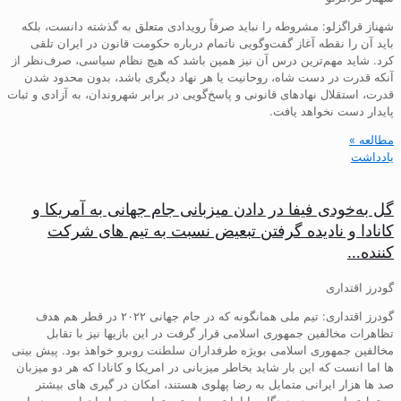
شهناز قراگزلو: مشروطه را نباید صرفاً رویدادی متعلق به گذشته دانست، بلکه
باید آن را نقطه آغاز گفت‌وگویی ناتمام درباره حکومت قانون در ایران تلقی
کرد. شاید مهم‌ترین درس آن نیز همین باشد که هیچ نظام سیاسی، صرف‌نظر از
آنکه قدرت در دست شاه، روحانیت یا هر نهاد دیگری باشد، بدون محدود شدن
قدرت، استقلال نهادهای قانونی و پاسخ‌گویی در برابر شهروندان، به آزادی و ثبات
پایدار دست نخواهد یافت.
مطالعه »
یادداشت
گل به‌خودی فیفا در دادن میزبانی جام جهانی به آمریکا و
کانادا و نادیده گرفتن تبعیض نسبت به تیم های شرکت
کننده…
گودرز اقتداری
گودرز اقتداری: تیم ملی همانگونه که در جام جهانی ۲۰۲۲ در قطر هم هدف
تظاهرات مخالفین جمهوری اسلامی قرار گرفت در این بازیها نیز با تقابل
مخالفین جمهوری اسلامی بویژه طرفداران سلطنت روبرو خواهذ بود. پیش بینی
ها اما انست که این بار شاید بخاطر میزبانی در امریکا و کانادا که هر دو میزبان
صد ها هزار ایرانی متمایل به رضا پهلوی هستند، امکان در گیری های بیشتر
محتمل‌تر است…. در دیدگاه ما اما تیم ملی تیم تمام مردم ایران است و در این