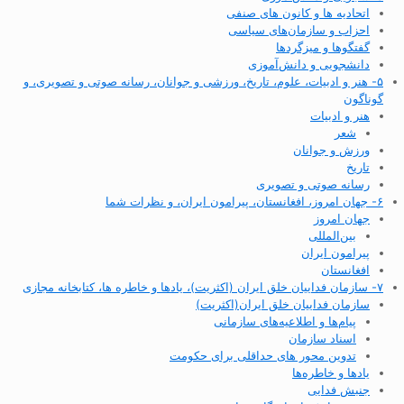
اتحادیه ها و کانون های صنفی
احزاب و سازمان‌های سیاسی
گفتگوها و میزگردها
دانشجویی و دانش‌آموزی
۵- هنر و ادبیات، علوم، تاریخ، ورزشی و جوانان، رسانه صوتی و تصویری، و
گوناگون
هنر و ادبیات
شعر
ورزش و جوانان
تاریخ
رسانه صوتی و تصویری
۶- جهان امروز، افغانستان، پیرامون ایران، و نظرات شما
جهان امروز
بین‌المللی
پیرامون ایران
افغانستان
۷- سازمان فداییان خلق ایران (اکثریت)، یادها و خاطره ها، کتابخانه مجازی
سازمان فداییان خلق ایران(اکثریت)
پیام‌ها و اطلاعیه‌های سازمانی
اسناد سازمان
تدوین محور های حداقلی برای حکومت
یادها و خاطره‌ها
جنبش فدایی