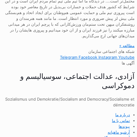
محتمل‌تر است…. در دیدگاه ما اما تیم ملی تیم تمام مردم ایران است و در این
شرایط که کشور هدف حملات و خسارات بی‌بدیل در تاریخ معاصر خود بوده
است پیروزی تیم ملی و حمایت عمومی هم‌وطنان برای ایجاد اتحاد و هم‌بستگی
ملی بیش لز پیش ضروری و مورد انتظار است. ما مانند همه هنرمندان و
روشنفکران میهن تحت ستم‌مان ورزش‌کارانی که با پرچم ایران در هر میدانی
مبارزه میکنند را نیز فرزند ایران و از ان خود میدانیم و پیروزی هایشان را در
میدان‌های جهانی ارج می‌گذاریم.
مطالعه »
شبکه های اجتماعی سازمان
Telegram
Facebook
Instagram
Youtube
آگهی ها
آزادی، عدالت اجتماعی، سوسیالیسم و
دموکراسی
Sozialismus und Demokratie/Socialism and Democracy/Socialisme et
démocratie
درباره ما
تماس با ما
پیوندها
آرشیو ماهیانه