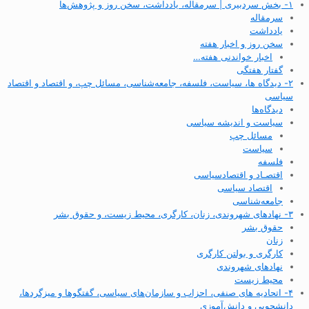
۱- بخش سردبیری | سرمقاله، یادداشت، سخن روز و پژوهش‌ها
سرمقاله
یادداشت
سخن روز و اخبار هفته
اخبار خواندنی هفته…
گفتار هفتگی
۲- دیدگاه ها، سیاست، فلسفه، جامعه‌شناسی، مسائل چپ، و اقتصاد و اقتصاد
سیاسی
دیدگاه‌ها
سیاست و اندیشه سیاسی
مسائل چپ
سیاست
فلسفه
اقتصـاد و اقتصاد‌سیاسی
اقتصاد سیاسی
جامعه‌شناسی
۳- نهادهای شهروندی، زنان، کارگری، محیط زیست، و حقوق بشر
حقوق بشر
زنان
کارگری و بولتن کارگری
نهادهای شهروندی
محیط زیست
۴- اتحادیه های صنفی، احزاب و سازمان‌های سیاسی، گفتگوها و میزگردها،
دانشجویی و دانش‌آموزی