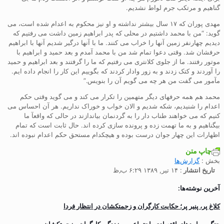
گناهیم و مرتکب جرم لواط نشدیم.
مهدی پوران که ۱۷ سال بیشتر نداشته و او نیز محکوم به اعدام شده است، می
گوید: “من با محمد داشتیم در محلی که پدر ابراهیم زمین داشت می رفتیم که
دیدیم چهارنفر زمین آنها را خراب می کنند. ما با آنها درگیر شدیم آنها با ابراهیم
حرفشان شد. وقتی دعوا تمام شد من با محمد آمدم و بعد حمید و ابراهیم با
موتور رفتند. ما از جلوی کلانتری می رفتیم که ما را گرفتند و بعد ابراهیم و حمید
را آوردند و کتک زدند و به زور وادار کردند که بگوییم این کار را انجام داده ایم.
مآمور می گفت من هر چه می گویم آن را بنویس.”
محمد هم همه حرفهای دیگر متهمین را تکرار می کند و می گوید وقتی حکم
اعدام را شنیدیم، شکه شدیم و الان خواب و خوراک نداریم. هر آن احساس می
کنیم که می خواهند طناب دار را به گردنمان بیاندازند در حالی که واقعآ ما
بیگناهیم و به ما تهمت زده و پرونده سازی کرده اند. حال ثابت است که تمام
اظهارات این چهار جوان درست بوده و هیچکدام مستحق حکم اعدام نبوده اند.
چاپ متن
بخش :
گزارش‌ها
تاریخ انتشار
: ۱۴ تیر, ۱۳۸۹ ۶:۲۹ ب٫ظ
آخرین نوشته‌ها:
کلاغ پر، پنیر پر؛ حکایت کارگران و زحمتکشان در انتظار فردا