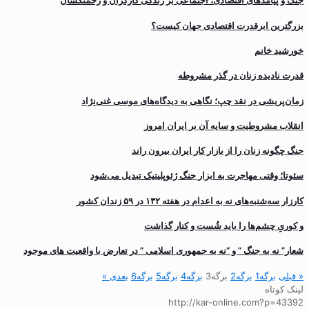
جنگ و پیامدهای اقتصادی، اجتماعی بر زندگی کارگران و زحمتکشان
بزرگترین ابرقدرت اقتصادی جهان کیست؟
خورشید خانم
قدرت نادیده زنان در گذر مشروطه
زمان‌پریشی در نقد چپ؛ نگاهی به دیدگاه‌های موسی غنی‌نژاد
انقلاب مشروطیت و سایه آن بر ایران امروز
جنگ چگونه زنان را از بازار کار ایران بیرون راند
سئوتا؛ وقتی مهاجرت به ابزار جنگ ژئوپلیتیک تبدیل می‌شود
کارزار سه‌شنبه‌های نه به اعدام در هفته ۱۳۲ در ۵۹ زندان کشور
و کوریِ چشم‌ها را باید شُست و کنار گذاشت
شعار” نه به جنگ ” و “نه به جمهوری اسلامی ” در تعارض با واقعیت های موجود
« قبلی
برگه
1
برگه
2
برگه
3
برگه
4
برگه
5
برگه
6
بعدی »
لینک کوتاه
http://kar-online.com?p=43392