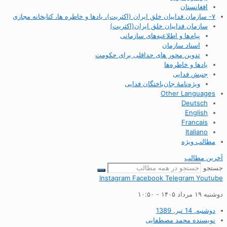
افغانستان
۷- سازمان فداییان خلق ایران (اکثریت)، یادها و خاطره ها، کتابخانه مجازی
سازمان فداییان خلق ایران(اکثریت)
پیام‌ها و اطلاعیه‌های سازمانی
اسناد سازمان
تدوین محور های حداقلی برای حکومت
یادها و خاطره‌ها
جنبش فدایی
ویژه‌نامهٔ جان‌باختگان فدایی
Other Languages
Deutsch
English
Francais
Italiano
مطالب ویژه
آخرین مطالب
جستجو
Instagram
Facebook
Telegram
Youtube
دوشنبه ۱۹ مرداد ۱۴۰۵ - ۱۰:۵۰
دوشنبه, 14 تیر, 1389
نویسنده
محمد مصطفایی