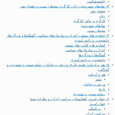
جامعه‌شناسی
۳- نهادهای شهروندی، زنان، کارگری، محیط زیست، و حقوق بشر
حقوق بشر
زنان
کارگری و بولتن کارگری
نهادهای شهروندی
محیط زیست
۴- اتحادیه های صنفی، احزاب و سازمان‌های سیاسی، گفتگوها و میزگردها،
دانشجویی و دانش‌آموزی
اتحادیه ها و کانون های صنفی
احزاب و سازمان‌های سیاسی
گفتگوها و میزگردها
دانشجویی و دانش‌آموزی
۵- هنر و ادبیات، علوم، تاریخ، ورزشی و جوانان، رسانه صوتی و تصویری، و
گوناگون
هنر و ادبیات
شعر
ورزش و جوانان
تاریخ
رسانه صوتی و تصویری
۶- جهان امروز، افغانستان، پیرامون ایران، و نظرات شما
جهان امروز
بین‌المللی
پیرامون ایران