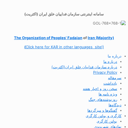
سامانه اینترنتی سازمان فداییان خلق ایران (اکثریت)
The Organization of
Peoples’ Fadaian
of
Iran (Majority)
(
Click here for KAR in other languages site!)
درباره ما
درباره ما
درباره سازمان فداییان خلق ایران(اکثریت)
Privacy Policy
سرمقاله
یادداشت
سخن روز و اخبار هفته
ویژه نامه ها
روزنوشته‌های جنگ
دیدگاه‌ها
گفتگوها و میزگردها
کارگری و بولتن کارگری
بولتن کارگری
نهادهای شهروندی