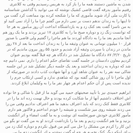
شدن به ماشین دستبند همه ما را باز کرد به هریس رسیدیم وقتی به کلانتری
رفتیم مآمور بدرقه گفت قاضی کشیک نوشته که می توانید با گذاشتن شناسنامه
یا کارت ملی آزاد شوید مآموری که ما را شکنجه کرده بود ممانعت کرد گفت من
تا اینها را به زندان ندهم دست بر نمی دارم من گفتم چرا ما را آزاد نمی کنید او
به من ناسزا گفت بعد کتک زد و به بازداشتگاه انداخت آن روز مـآمور به هر جا
که توانست زنگ زد و دوباره صبح ما را به کلانتری ۱۷ تبریز بردند و ما یک روز هم
آنجا ماندیم بعد ما را به دادگاه آوردند ما هم ماجرا را گفتیم ولی قاضی با صدور
قرار ۱۰ میلیون تومانی به عنوان وثیقه ما را به زندان انداخت ما بعد از ۲۸ روز
ماندن در زندان با سپردن وثیقه آزاد شدیم و حدود ۵۵ روز بیرون ماندیم که در
تاریخ ۳/۲۰/ ۸۷ دادگاه ما تشکیل شد در دادگاه هر چه قبلآ گفته بودیم عنوان
کردیم معاون دادستان در جلسه گفت تقاضای حکم اعدام را دارم. نمی دانیم چه
شد که دوباره به زندان انداختند و بعد یک جلسه دیگر تشکیل شد در این جلسه
شاکی سه نفر را به عنوان شاهد آورد و آنها شهادت کذب دادند در صورتیکه از
اول ماجرا تا آن روز شاکی گفته بود که شاهدی ندارد و کسی ارتکاب جرم را
ندیده است پس از آن حکم اعدام هر چهار نفر ما را به وکیلمان ابلاغ کردند.
ابراهیم حمیدی نیز با تآیید صحبتهای حمید می گوید ما از قبل با شاکی و خا نواده
اش اختلاف داشتیم آنها از ما شکایت کرده بودند و حال تهمت زده اند ما را در
کلانتری فقط کتک زدند که باید اعتراف بدهید ما هم اعتراف ندادیم وقتی من را
می زدند شیشه روی میز شکست و شیشه را خودم انداختم و فاکتور هم دارم
مآمور کلانتری خودش صورتجلسه ای نوشت و به ما گفت امضاء و اثر انگشت
بزنید و ما هم انگشت زدیم و بعد ما را بازداشت کردند او به من گفت تو بگو من
این کار را کردم من مشکل را حل می کنم من قبول نکردم و دوباره کتک زد من
برای اینکه دیگر کتک نخورم هر چه او گفت نوشتم و اثر انگشت زدم ما بی