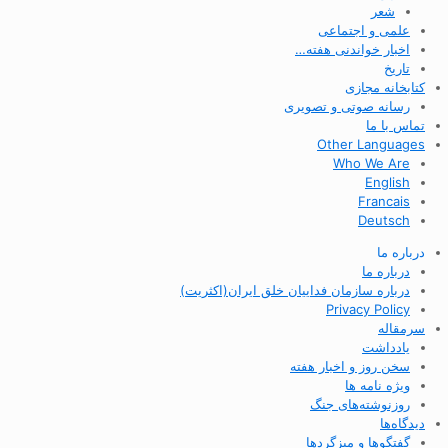
شعر
علمی و اجتماعی
اخبار خواندنی هفته…
تاریخ
کتابخانه مجازی
رسانه صوتی و تصویری
تماس با ما
Other Languages
Who We Are
English
Francais
Deutsch
درباره ما
درباره ما
درباره سازمان فداییان خلق ایران(اکثریت)
Privacy Policy
سرمقاله
یادداشت
سخن روز و اخبار هفته
ویژه نامه ها
روزنوشته‌های جنگ
دیدگاه‌ها
گفتگوها و میزگردها