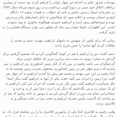
موجبات صدور حکم به اعدام این چهار جوان را فراهم کرده بود دست از موازین
برخلاف اخلاق خود مبنی بر دروغ گویی برداشت و در روز سوم تیرماه سال ۱۳۸۹
در دفترخانه اسناد رسمی حاضر و نامه ای خطاب به قضات شعبه ۱۲ دادگاه
کیفری استان نوشت و اعلام نمود که شکایتش به دلیل فشارهای مادر و پدرش
بوده و سوءتفاهم پیش آمده و ابراهیم حمیدی هیچگونه تجاوزی به وی ننموده
است. این اظهارات دقیقا نشان می دهد که چطور می توان دستگاه قضایی را به
بازی گرفت.
زمانی که برای اولین بار متهمین به نامهای ابراهیم، مهدی، حمید و محمد را
ملاقات کردم آنها ماجرا را چنین شرح دادند:
حمید گفت: من و ابراهیم با هم در کوچه گفتگومی کردیم که تصمیم گرفتیم برای
گردش به صحرا برویم به سمت سد برازین تبریز که جاهای خوبی برای
گردشگران می باشد رفتیم در بین راه از کنار زمین کشاورزی پدر ابراهیم رد می
شدیم که دیدیم چهار نفر در زمین کشاورزی مشغول تخریب زمین هستند ما به
آنجا رفتیم در این حین مهدی و محمد هم پیش ما آمدند ابراهیم به آن چهار نفر
گفت چرا زمین را خراب می کنید حجت یکی از آنها به ابراهیم گفت مگر اینجا
مال شماست ابراهیم گفت پس مال پدرت هست که خراب می کنی ابراهیم به
او یک سیلی زد و من نگذاشتم که دیگر او را بزند دعوا پس از زد و خرد و
مشاجراتی تمام شد پس از اینکه گردش کردیم با موتور به خانه رفتیم که بعد از
دو ساعت که گذشت پلیس همراه ابراهیم و حجت مرا در خانه دستگیر و به
کلانتری بردند.
وقتی رفتیم به کلانتری آنجا یکی از مامورین کلانتری ما را زیر شکنجه قرار داد. به
ما گفت اگر واقعآ عمل لواط انجام داده اید باید به من راستش را بگویید. ما هم