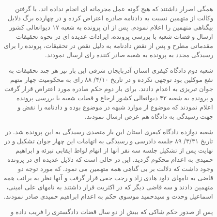
همگی اصرار داشتند که هیچ گونه عمل مجرمانه ای انجام نداده اند. با گرفتن
وکالت از متهمین نسبت به دادنامه صادره اعتراض کرده و در چهارده برگ دلایل
بیگناهی متهمین را اعلام نمودم. پس از آن پرونده به شعبه ۱۷ دیوانعالی کشور
ارسال و قضات شعبه با بررسی پرونده، ایرادات عدیده ای در نحوه تحقیقات
مقدماتی مطرح و پس از نقض دادنامه به دلیل نقص در تحقیقات، پرونده را برای
رسیدگی مجدد به پرونده به شعبه صادر کننده رای ارسال نمودند.
شعبه دوم دادگاه کیفری استان آذربایجان شرقی این بار نیز هر چند تحقیقات به
نفع موکلین بود توجهی نکرده و در تاریخ ۴/۱۰/ ۸۸ رای به محکومیت چهار متهم
جوان تبریزی به اعدام دادند. برای بار دوم حکم صادره مورد اعتراض قرار گرفت
و پرونده به شعبه ۴۲ دیوانعالی کشور ارجاع و قضات شعبه با بررسی پرونده
اعلام نمودند که موضوع از موارد شبهه در موضوع بوده و دادنامه را نقض و
جهت رسیدگی به دادگاه هم عرض ارسال نمودند.
شعبه دوازده دادگاه کیفری استان این بار متصدی رسیدگی به این پرونده شد. در
تاریخ ۳/۳۱/ ۸۹ جلسه دادرسی و رسیدگی به اتهامات این چهار جوان تشکیل و در
نهایت پس از تشکیل جلسه سه نفر آنها از اتهام لواط ایقابی تبرئه و ابراهیم
حمیدی به اعدام محکوم گردید. این در حالی است که دلایل عدیده ای در پرونده
وجود داشت که دلالت بر بی گناهی همه متهمین می نمود. که مورد توجه دو
قاضی به نامهای داود هادی زاد و رجب جفی قرار گرفت و آنها نظر به برائت همه
متهمین دادند و سه قاضی دیگر که در اکثریت قرار داشتند به نامهای علی امینی،
اسماعیل وحدت و سیدحمید موسوی حکم به اعدام ابراهیم حمیدی صادر نمودند.
پس از صدور حکم شاکی که بیش از دو سال قضات دادگستری را فریب داده و