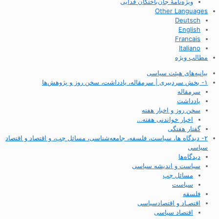
ویژه‌نامهٔ جان‌باختگان فدایی
Other Languages
Deutsch
English
Francais
Italiano
مطالب ویژه
بیانیه‌های هیئت سیاسی
۱- بخش سردبیری | سرمقاله، یادداشت، سخن روز و پژوهش‌ها
سرمقاله
یادداشت
سخن روز و اخبار هفته
اخبار خواندنی هفته…
گفتار هفتگی
۲- دیدگاه ها، سیاست، فلسفه، جامعه‌شناسی، مسائل چپ، و اقتصاد و اقتصاد
سیاسی
دیدگاه‌ها
سیاست و اندیشه سیاسی
مسائل چپ
سیاست
فلسفه
اقتصـاد و اقتصاد‌سیاسی
اقتصاد سیاسی