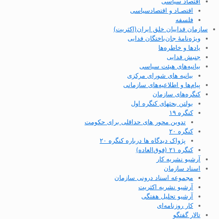
اقتصاد سیاسی
اقتصـاد و اقتصاد‌سیاسی
فلسفه
سازمان فداییان خلق ایران(اکثریت)
ویژه‌نامهٔ جان‌باختگان فدایی
یادها و خاطره‌ها
جنبش فدایی
بیانیه‌های هیئت سیاسی
بیانیه های شورای مرکزی
پیام‌ها و اطلاعیه‌های سازمانی
کنگره‌های سازمان
بولتن بحثهای کنگره اول
کنگره ۱۹
تدوین محور های حداقلی برای حکومت
کنگره ۲۰
پژواک دیدگاه ها درباره کنگره ۲۰
کنگره ۲۱ (فوق‌العاده)
آرشیو نشریه کار
اسناد سازمان
مجموعه اسناد درونی سازمان
آرشیو نشریه اکثریت
آرشیو تحلیل هفتگی
کار روزنامه‌ای
تالار گفتگو