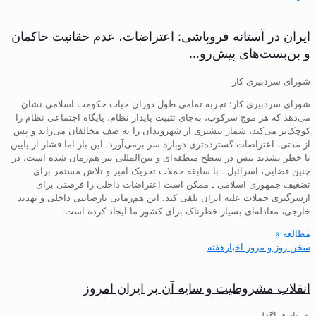
ایران در آستانه فروپاشی: اعتراضات، عدم حقانیت حاکمان
و بن‌بست‌های پیش‌رو…
شورای سردبیری کار
شورای سردبیری کار: تجربه تمامی طول دوران حیات حکومت اسلامی نشان
می‌دهد که هر موج سرکوب، به‌جای تثبیت پایدار نظام، پایگاه اجتماعی نظام را
کوچک‌تر می‌کند، شمار بیشتری از شهروندان را به صف مخالفان می‌راند و پس
از مدتی، اعتراضات گسترده‌تری دوباره سر برمی‌آورد. این بار اما فشار از پایین
با خطر تشدید تنش در سطح منطقه‌ای و بین‌المللی نیز هم‌زمان شده است. در
چنین فضایی، اسرائیل ـ با سابقه حملات تحریک آمیز و تلاش مستمر برای
تضعیف جمهوری اسلامی ـ ممکن است اعتراضات داخلی را فرصتی برای
ازسرگیری حملات علیه ایران تلقی کند. این هم‌زمانی نارضایتی داخلی و تهدید
خارجی، معادله‌ای بسیار خطرناک برای کشور ما ایجاد کرده است.
مطالعه »
سخن روز و مرور اخبارهفته
انقلاب مشروطیت و سایه آن بر ایران امروز
شهناز قراگزلو