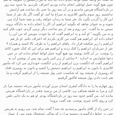
چون هیچ گونه عمل لواطی انجام نداده بودیم اعتراف نکردیم. ما حدود سه روز
در بازداشتگاه هریس ماندیم و در آن سه روز ما حتی یک ساعت هم آرامش
نداشتیم. روز سوم مآمور کلانتری به سراغ ما آمد. او گفت اگر یک نفر از شما
این کار را گردن بگیرد یک نفر شما به زندان خواهد رفت و بقیه شما آزاد می
شوید و به عنوان شاهد که بگوئید ابراهیم آن کار را انجام داده به دادگاه بروید.
سپس به ما گفت: “می روم و بعد از نیم ساعت دیگر برمی گردم، خوب فکر کنید
و به من بگویید.” او آمد و به ابراهیم گفت که بیا خودت بنویس که من این را
انجام داده ام. ابراهیم هم گفت من کاری نکردم که اعتراف بکنم. او باز هم
ابراهیم را زیر شکنجه قرار داد. پاهای ابراهیم را به طرف بالا کشید و همراه ۴
نفر از سربازان ابراهیم را کتک زدند و ابراهیم هم برای این که کتک نخورد کاغذ
را نوشت. در آن کاغذ نوشته بود هیچ گونه عمل لواط انجام نداده ام. در حین
دعوا شلوارش به اندازه ۲۰ سانتی از زیر کمر پایین بود پس از نوشتن آن به
ابراهیم گفت که انگشت بزن ابراهیم از زدن انگشت خودداری می کرد که مآمور
کلانتری با باتون به ابراهیم زد ابراهیم دستش را کشید و باتون به رومیزی افتاد
که رومیزی از شیشه بود که شکست حتی پول شیشه را از ابراهیم گرفت و ما
هم بابت دادن پول شیشه فاکتور گرفتیم.
روز چهارم ما را به دادگاه کیفری استان تبریز آوردند مآمور بدرغه دستبند مرا باز
کرد و مرا به طبقه همکف برد. قاضی از من پرسید چقدر در بازداشتگاه هریس
مانده اید. من گفتم حدود سه روز در بازداشتگاه بودم. او هم به یک جایی تلفن
کرد و روی کاغذ چیزی نوشت. بعد گفت بروید!
در حین راه از آقای مآمور پرسیدیم چه شد؟ گفت تمام شد، می رویم به هریس
حتی در حیاط دادگستری دستبند مرا زد که شاکی خوشحال شود پس از سوار