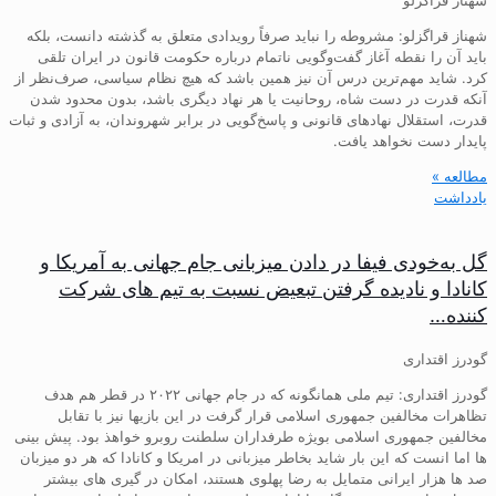
شهناز قراگزلو: مشروطه را نباید صرفاً رویدادی متعلق به گذشته دانست، بلکه
باید آن را نقطه آغاز گفت‌وگویی ناتمام درباره حکومت قانون در ایران تلقی
کرد. شاید مهم‌ترین درس آن نیز همین باشد که هیچ نظام سیاسی، صرف‌نظر از
آنکه قدرت در دست شاه، روحانیت یا هر نهاد دیگری باشد، بدون محدود شدن
قدرت، استقلال نهادهای قانونی و پاسخ‌گویی در برابر شهروندان، به آزادی و ثبات
پایدار دست نخواهد یافت.
مطالعه »
یادداشت
گل به‌خودی فیفا در دادن میزبانی جام جهانی به آمریکا و
کانادا و نادیده گرفتن تبعیض نسبت به تیم های شرکت
کننده…
گودرز اقتداری
گودرز اقتداری: تیم ملی همانگونه که در جام جهانی ۲۰۲۲ در قطر هم هدف
تظاهرات مخالفین جمهوری اسلامی قرار گرفت در این بازیها نیز با تقابل
مخالفین جمهوری اسلامی بویژه طرفداران سلطنت روبرو خواهذ بود. پیش بینی
ها اما انست که این بار شاید بخاطر میزبانی در امریکا و کانادا که هر دو میزبان
صد ها هزار ایرانی متمایل به رضا پهلوی هستند، امکان در گیری های بیشتر