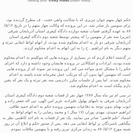
Getting your
Trinity Audio
player ready...
حکم چهار متهم جوان تبریزی که با شکایت واهی حجت . ف مطرح گردیده بود،
برای سومین بار صادر شد. در این پرونده که وکالت چهار متهم را در تاریخ ۵/۱۲/
۸۷ به عهده گرفتم، قضات شعبه دوازده دادگاه کیفری استان آذربایجان شرقی
(تبریز) سه نفر از متهمین را که پیشتر توسط شعبه دوم دادگاه کیفری استان
آذربایجان شرقی دو بار به اعدام محکوم شده بودند، از اتهام لواط ایقابی تبرئه و
متهم دیگر به نام ابراهیم . ح را به این اتهام به اعدام محکوم کردند.
در گذشته اعلام کردم که در بسیاری از پرونده هایی که موکلینم به اعدام محکوم
شده بودند، ایرادات و اشکالاتی در پرونده هایشان وجود داشته و دارد که اجرای
حکم را با مشکل جدی مواجه می کند. این پرونده نیز نمونه ای از پرونده هایی
است که متهمین آنها بدون آن که مرتکب عمل مجرمانه شده باشند به اعدام
محکوم شدند. اما پس از جلسات مکرر دادرسی سه نفر تبرئه و یک نفر که یقین
دارم بیگناه است به اعدام محکوم شد.
در سی ام تیر ماه سال ۱۳۸۷ چهار نفر از قضات شعبه دوم دادگاه کیفری استان
آذربایجان شرقی به نامهای بهلول علیزاده، عزیز امن الهی، نبی اله جعفر زاده و
ایوب بهنام بدون توجه به دفاعیات متهمین پرونده حکم به اعدام حمید طاقی،
ابراهیم حمیدی، مهدی پوران (۱۷ سال ) و محمد رضایی را به اتهام لواط به
استناد “علم قاضی” صادر می نمایند. یک نفر از قضات به نام احد کاظمی نظر به
بیگناهی نامبردگان بر لواط ایقابی می دهد. پس از صدور حکم و ابلاغ آن در روز
شنبه مورخ ۵/۱۲/ ۸۷ به زندان مرکزی تبریز رفته و با متهمین ملاقات نمودم.