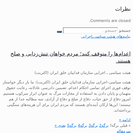
نظرات
Comments are closed.
جستجو
بیانیه‌های هیئت‌ سیاسی‌ـ‌اجرایی
اعدام‌ها را متوقف کنید؛ مردم خواهان تنش‌زدایی و صلح
هستند.
هیئت سیاسی ـ اجرایی سازمان فداییان خلق ایران (اکثریت)
هیئت سیاسی-اجرایی سازمان فدائیان خلق ایران (اکثریت): ما بار دیگر خواستار
توقف فوری اجرای تمامی احکام اعدام، تضمین دادرسی عادلانه، رعایت حقوق
متهمان و پایان دادن به استفاده از مجازات مرگ به عنوان ابزار سرکوب هستیم.
امروز دفاع از حق حیات، دفاع از صلح و دفاع از آزادی، سه مطالبه جدا از هم
نیستند؛ این‌ها ارکان آینده‌ای هستند که مردم ایران برای آن هزینه‌های سنگینی
پرداخته‌اند.
ادامه »
« قبلی
برگه
1
برگه
2
برگه
3
برگه
4
برگه
5
بعدی »
سرمقاله