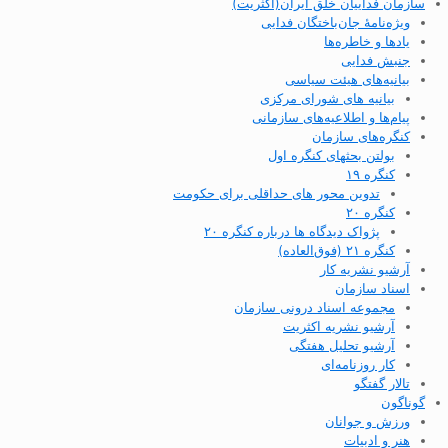
سازمان فداییان خلق ایران(اکثریت)
ویژه‌نامهٔ جان‌باختگان فدایی
یادها و خاطره‌ها
جنبش فدایی
بیانیه‌های هیئت سیاسی
بیانیه های شورای مرکزی
پیام‌ها و اطلاعیه‌های سازمانی
کنگره‌های سازمان
بولتن بحثهای کنگره اول
کنگره ۱۹
تدوین محور های حداقلی برای حکومت
کنگره ۲۰
پژواک دیدگاه ها درباره کنگره ۲۰
کنگره ۲۱ (فوق‌العاده)
آرشیو نشریه کار
اسناد سازمان
مجموعه اسناد درونی سازمان
آرشیو نشریه اکثریت
آرشیو تحلیل هفتگی
کار روزنامه‌ای
تالار گفتگو
گوناگون
ورزش و جوانان
هنر و ادبیات