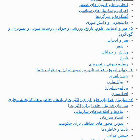
اتحادیه ها و کانون های صنفی
احزاب و سازمان‌های سیاسی
گفتگوها و میزگردها
دانشجویی و دانش‌آموزی
۵- هنر و ادبیات، علوم، تاریخ، ورزشی و جوانان، رسانه صوتی و تصویری، و
گوناگون
هنر و ادبیات
شعر
ورزش و جوانان
تاریخ
رسانه صوتی و تصویری
۶- جهان امروز، افغانستان، پیرامون ایران، و نظرات شما
جهان امروز
بین‌المللی
پیرامون ایران
افغانستان
۷- سازمان فداییان خلق ایران (اکثریت)، یادها و خاطره ها، کتابخانه مجازی
سازمان فداییان خلق ایران(اکثریت)
پیام‌ها و اطلاعیه‌های سازمانی
اسناد سازمان
تدوین محور های حداقلی برای حکومت
یادها و خاطره‌ها
جنبش فدایی