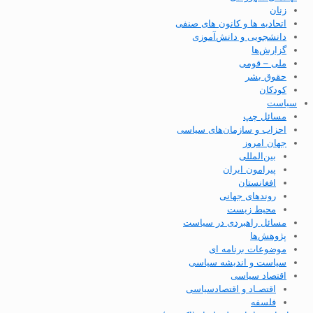
زنان
اتحادیه ها و کانون های صنفی
دانشجویی و دانش‌آموزی
گزارش‌ها
ملی – قومی
حقوق بشر
کودکان
سیاست
مسائل چپ
احزاب و سازمان‌های سیاسی
جهان امروز
بین‌المللی
پیرامون ایران
افغانستان
روندهای جهانی
محیط زیست
مسائل راهبردی در سیاست
پژوهش‌ها
موضوعات برنامه ای
سیاست و اندیشه سیاسی
اقتصاد سیاسی
اقتصـاد و اقتصاد‌سیاسی
فلسفه